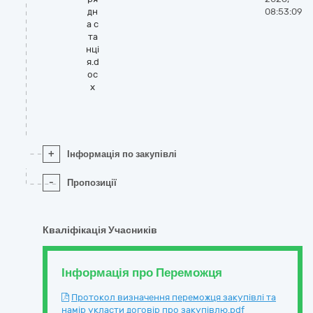
дн
08:53:09
а с
та
нці
я.d
oc
x
+
Інформація по закупівлі
-
Пропозиції
Кваліфікація Учасників
Інформація про Переможця
Протокол визначення переможця закупівлі та
намір укласти договір про закупівлю.pdf