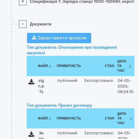
+
Специфікація 1: Зарядні станції 1000-1200Вт, коротко
-
Документи
Завантажити архівом
Тип документа: Оголошення про проведення
закупівлі
ДАТА
ФАЙЛ
ПРИВАТНІСТЬ
СТАН
ТА
ЧАС
sig
публічний
Експортовано:
04-05-
n.p
2026,
7s
08:54:10
Тип документа: Проект договору
ДАТА
ФАЙЛ
ПРИВАТНІСТЬ
СТАН
ТА
ЧАС
За
публічний
Експортовано:
04-05-
ря
2026,