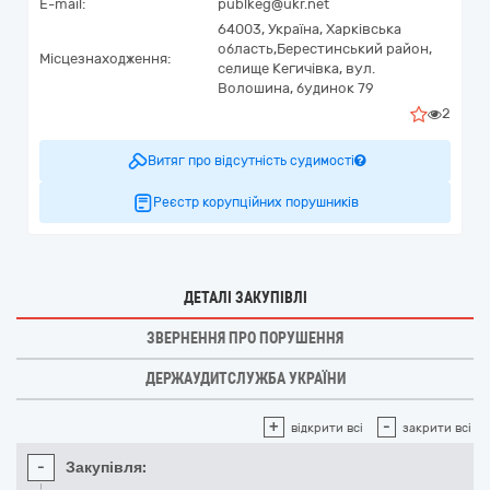
E-mail:
publkeg@ukr.net
64003,
Україна
,
Харківська
область,
Берестинський район,
Місцезнаходження:
селище Кегичівка,
вул.
Волошина, будинок 79
2
Витяг про відсутність судимості
Реєстр корупційних порушників
ДЕТАЛІ ЗАКУПІВЛІ
ЗВЕРНЕННЯ ПРО ПОРУШЕННЯ
ДЕРЖАУДИТСЛУЖБА УКРАЇНИ
+
-
відкрити всі
закрити всі
-
Закупівля: