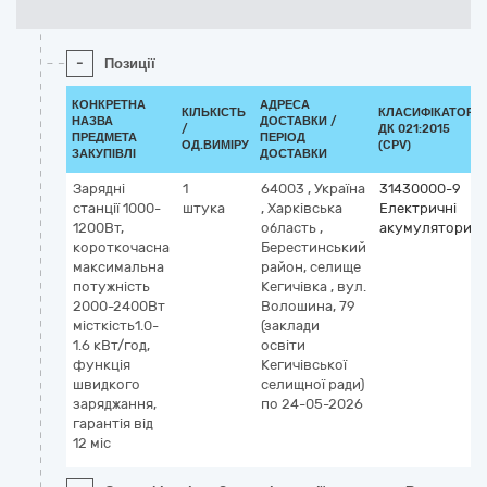
-
Позиції
КОНКРЕТНА
АДРЕСА
КІЛЬКІСТЬ
КЛАСИФІКАТОР
НАЗВА
ДОСТАВКИ /
/
ДК 021:2015
ПРЕДМЕТА
ПЕРІОД
ОД.ВИМІРУ
(CPV)
ЗАКУПІВЛІ
ДОСТАВКИ
Зарядні
1
64003
,
Україна
31430000-9
станції 1000-
штука
,
Харківська
Електричні
1200Вт,
область
,
акумулятори
короткочасна
Берестинський
максимальна
район, селище
потужність
Кегичівка
,
вул.
2000-2400Вт
Волошина, 79
місткість1.0-
(заклади
1.6 кВт/год,
освіти
функція
Кегичівської
швидкого
селищної ради)
заряджання,
по 24-05-2026
гарантія від
12 міс