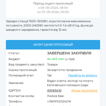
Період подачі пропозицій
з 04-05-2026, 08:54
по 07-05-2026, 00:00
Зарядні станції 1000-1200Вт, короткочасна максимальна
потужність 2000-2400Вт місткість1.0-1.6 кВт/год, функція
швидкого заряджання, гарантія від 12 міс
ЗАПИТ (ЦІНИ) ПРОПОЗИЦІЙ
ЗАВЕРШЕНА ЗАКУПІВЛЯ
Статус:
Бюджет:
46 043
UAH
(з ПДВ)
Вид предмету закупівлі:
Товари
Оцінка пропозицій:
За вартістю придбання
Попередній етап:
Так
Перейти до відбору
Відділ освіти, молоді та спорту
Замовник:
Кегичівської селищної ради
ЄДРПОУ:
43983610
Досьє YouControl
Контактна особа:
Любов Баік
Телефон:
+380992026214