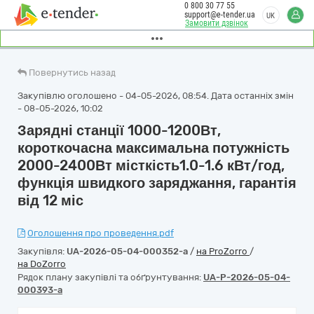
0 800 30 77 55
support@e-tender.ua
UK
Замовити дзвінок
Повернутись назад
Закупівлю оголошено - 04-05-2026, 08:54. Дата останніх змін
- 08-05-2026, 10:02
Зарядні станції 1000-1200Вт,
короткочасна максимальна потужність
2000-2400Вт місткість1.0-1.6 кВт/год,
функція швидкого заряджання, гарантія
від 12 міс
Оголошення про проведення.pdf
Закупівля:
UA-2026-05-04-000352-a
/
на ProZorro
/
на DoZorro
Рядок плану закупівлі та обґрунтування:
UA-P-2026-05-04-
000393-a