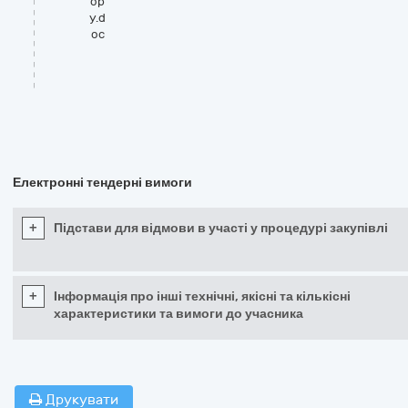
ор
у.d
oc
Електронні тендерні вимоги
+
Підстави для відмови в участі у процедурі закупівлі
+
Інформація про інші технічні, якісні та кількісні
характеристики та вимоги до учасника
Друкувати