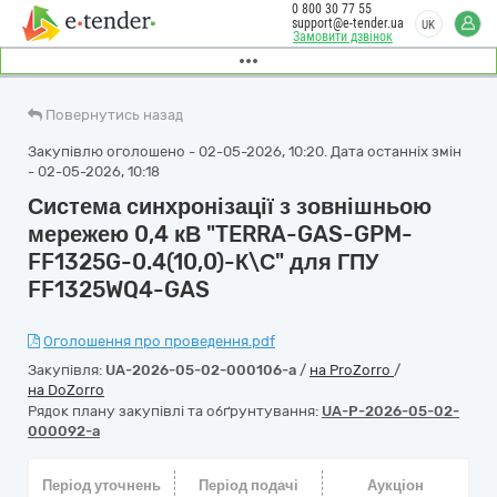
0 800 30 77 55
support@e-tender.ua
UK
Замовити дзвінок
Повернутись назад
Закупівлю оголошено - 02-05-2026, 10:20. Дата останніх змін
- 02-05-2026, 10:18
Система синхронізації з зовнішньою
мережею 0,4 кВ "TERRA-GAS-GPM-
FF1325G-0.4(10,0)-К\С" для ГПУ
FF1325WQ4-GAS
Оголошення про проведення.pdf
Закупівля:
UA-2026-05-02-000106-a
/
на ProZorro
/
на DoZorro
Рядок плану закупівлі та обґрунтування:
UA-P-2026-05-02-
000092-a
Період уточнень
Період подачі
Аукціон