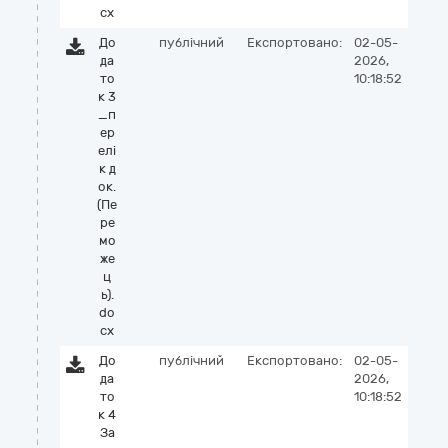
cx
До
публічний
Експортовано:
02-05-
да
2026,
то
10:18:52
к 3
_п
ер
елі
к д
ок.
(Пе
ре
мо
же
ц
ь).
do
cx
До
публічний
Експортовано:
02-05-
да
2026,
то
10:18:52
к 4
За