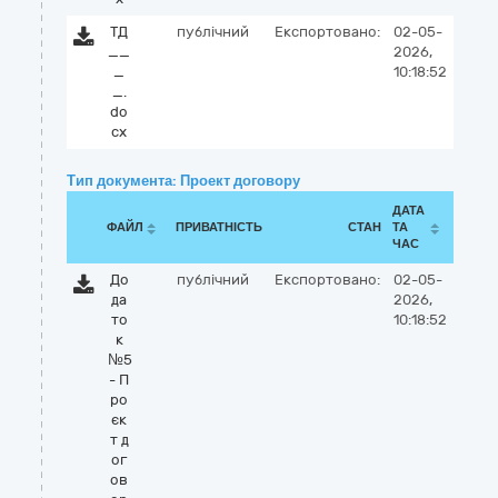
ТД
публічний
Експортовано:
02-05-
__
2026,
_
10:18:52
_.
do
cx
Тип документа: Проект договору
ДАТА
ФАЙЛ
ПРИВАТНІСТЬ
СТАН
ТА
ЧАС
До
публічний
Експортовано:
02-05-
да
2026,
то
10:18:52
к
№5
- П
ро
єк
т д
ог
ов