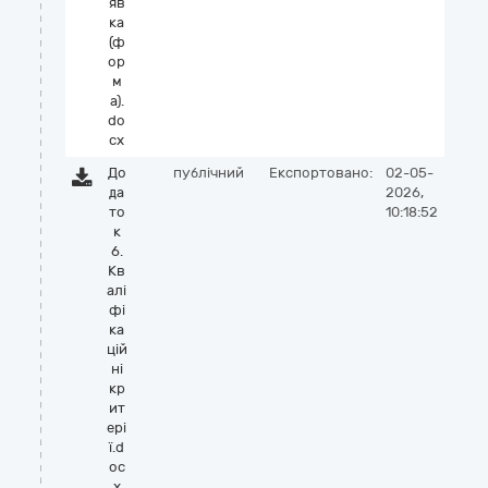
яв
ка
(ф
ор
м
а).
do
cx
До
публічний
Експортовано:
02-05-
да
2026,
то
10:18:52
к
6.
Кв
алі
фі
ка
цій
ні
кр
ит
ері
ї.d
oc
x