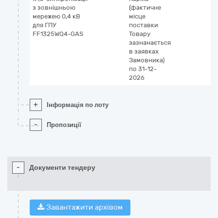
з зовнішньою
(фактичне
мережею 0,4 кВ
місце
для ГПУ
поставки
FF1325WQ4-GAS
Товару
зазнанається
в заявках
Замовника)
по 31-12-
2026
+
Інформація по лоту
-
Пропозиції
-
Документи тендеру
Завантажити архівом