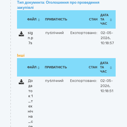
Тип документа: Оголошення про проведення
закупівлі
ДАТА
ФАЙЛ
ПРИВАТНІСТЬ
СТАН
ТА
ЧАС
sig
публічний
Експортовано:
02-05-
n.p
2026,
7s
10:18:57
Інші
ДАТА
ФАЙЛ
ПРИВАТНІСТЬ
СТАН
ТА
ЧАС
До
публічний
Експортовано:
02-05-
да
2026,
то
10:18:51
к 1
_т
ех
ніч
на
_с
пе