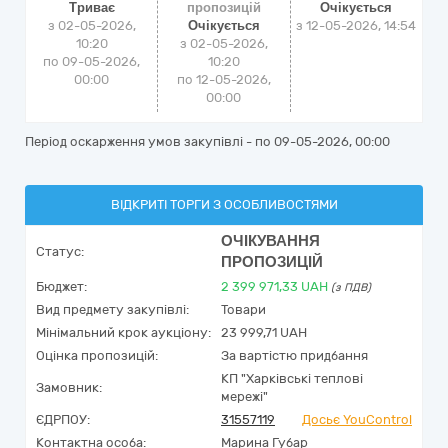
Триває
пропозицій
Очікується
з 02-05-2026,
Очікується
з
12-05-2026, 14:54
10:20
з 02-05-2026,
по 09-05-2026,
10:20
00:00
по 12-05-2026,
00:00
Період оскарження умов закупівлі - по
09-05-2026, 00:00
ВІДКРИТІ ТОРГИ З ОСОБЛИВОСТЯМИ
ОЧІКУВАННЯ
Статус:
ПРОПОЗИЦІЙ
Бюджет:
2 399 971,33
UAH
(з ПДВ)
Вид предмету закупівлі:
Товари
Мінімальний крок аукціону:
23 999,71 UAH
Оцінка пропозицій:
За вартістю придбання
КП "Харківські теплові
Замовник:
мережі"
ЄДРПОУ:
31557119
Досьє YouControl
Контактна особа:
Марина Губар