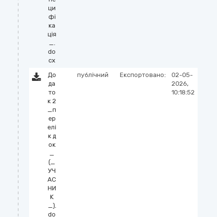
ци
фі
ка
ція
_.
do
cx
До
публічний
Експортовано:
02-05-
да
2026,
то
10:18:52
к 2
_п
ер
елі
к д
ок
_
(_
УЧ
АС
НИ
К
_).
do