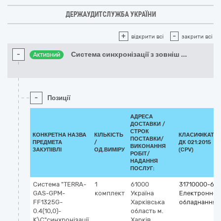
ДЕРЖАУДИТСЛУЖБА УКРАЇНИ
+
-
відкрити всі
закрити всі
-
Система синхронізації з зовніш
...
Активний
-
Позиції
АДРЕСА
ДОСТАВКИ /
СТРОК
КОНКРЕТНА НАЗВА
КІЛЬКІСТЬ
КЛАСИФІКАТО
ПОСТАВКИ/
ПРЕДМЕТА
/
ДК 021:2015
ВИКОНАННЯ
ЗАКУПІВЛІ
ОД.ВИМІРУ
(CPV)
РОБІТ/
НАДАННЯ
ПОСЛУГ:
Система "TERRA-
1
61000
31710000-6
GAS-GPM-
комплект
Україна
Електронне
FF1325G-
Харківська
обладнання
0.4(10,0)-
область
м.
К\С"синхронізації
Харків