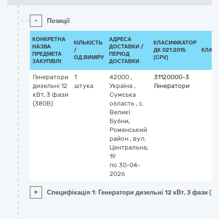
-
Позиції
КОНКРЕТНА
АДРЕСА
КІЛЬКІСТЬ
КЛАСИФІКАТОР
НАЗВА
ДОСТАВКИ /
/
ДК 021:2015
КЛАС
ПРЕДМЕТА
ПЕРІОД
ОД.ВИМІРУ
(CPV)
ЗАКУПІВЛІ
ДОСТАВКИ
Генератори
1
42000
,
31120000-3
дизельні 12
штука
Україна
,
Генератори
кВт, 3 фази
Сумська
(380В)
область
,
с.
Великі
Бубни,
Роменський
район
,
вул.
Центральна,
19
по 30-04-
2026
+
Специфікація 1: Генератори дизельні 12 кВт, 3 фази (3