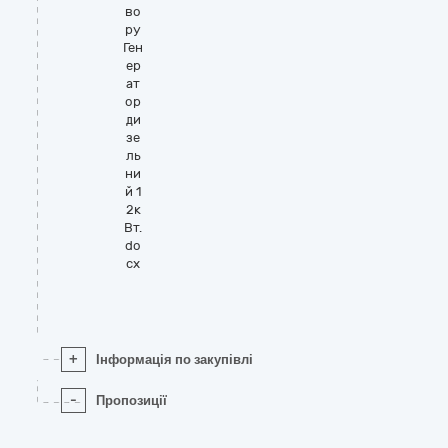
во
ру
Ген
ер
ат
ор
ди
зе
ль
ни
й 1
2к
Вт.
do
cx
+
Інформація по закупівлі
-
Пропозиції