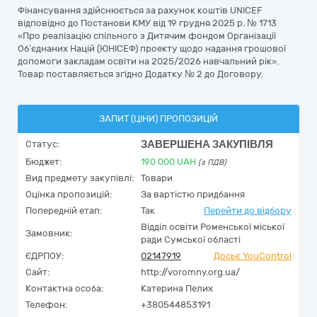
Фінансування здійснюється за рахунок коштів UNICEF
відповідно до Постанови КМУ від 19 грудня 2025 р. № 1713
«Про реалізацію спільного з Дитячим фондом Організації
Об’єднаних Націй (ЮНІСЕФ) проекту щодо надання грошової
допомоги закладам освіти на 2025/2026 навчальний рік».
Товар поставляється згідно Додатку № 2 до Договору.
ЗАПИТ (ЦІНИ) ПРОПОЗИЦІЙ
ЗАВЕРШЕНА ЗАКУПІВЛЯ
Статус:
Бюджет:
190 000
UAH
(з ПДВ)
Вид предмету закупівлі:
Товари
Оцінка пропозицій:
За вартістю придбання
Попередній етап:
Так
Перейти до відбору
Відділ освіти Роменської міської
Замовник:
ради Сумської області
ЄДРПОУ:
02147919
Досьє YouControl
Сайт:
http://voromny.org.ua/
Контактна особа:
Катерина Пелих
Телефон:
+380544853191