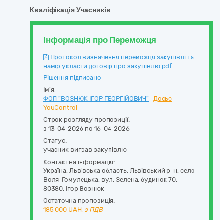
Кваліфікація Учасників
Інформація про Переможця
Протокол визначення переможця закупівлі та
намір укласти договір про закупівлю.pdf
Рішення підписано
Ім'я:
ФОП "ВОЗНЮК ІГОР ГЕОРГІЙОВИЧ"
Досьє
YouControl
Строк розгляду пропозиції:
з 13-04-2026 по 16-04-2026
Статус:
учасник виграв закупівлю
Контактна інформація:
Україна
,
Львівська область
,
Львівський р-н, село
Воля-Гомулецька,
вул. Зелена, будинок 70
,
80380
,
Ігор Вознюк
Остаточна пропозиція:
185 000
UAH,
з ПДВ