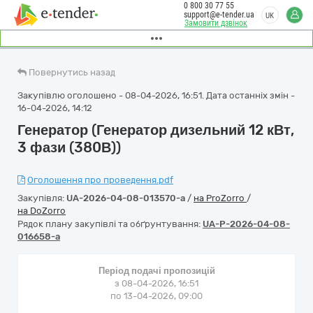
0 800 30 77 55
support@e-tender.ua
UK
Замовити дзвінок
Повернутись назад
Закупівлю оголошено - 08-04-2026, 16:51. Дата останніх змін -
16-04-2026, 14:12
Генератор (Генератор дизельний 12 кВт,
3 фази (380В))
Оголошення про проведення.pdf
Закупівля:
UA-2026-04-08-013570-a
/
на ProZorro
/
на DoZorro
Рядок плану закупівлі та обґрунтування:
UA-P-2026-04-08-
016658-a
Період подачі пропозицій
з 08-04-2026, 16:51
по 13-04-2026, 09:00