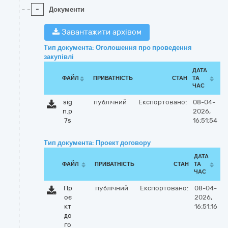
-
Документи
Завантажити архівом
Тип документа: Оголошення про проведення
закупівлі
ДАТА
ФАЙЛ
ПРИВАТНІСТЬ
СТАН
ТА
ЧАС
sig
публічний
Експортовано:
08-04-
n.p
2026,
7s
16:51:54
Тип документа: Проект договору
ДАТА
ФАЙЛ
ПРИВАТНІСТЬ
СТАН
ТА
ЧАС
Пр
публічний
Експортовано:
08-04-
оє
2026,
кт
16:51:16
до
го