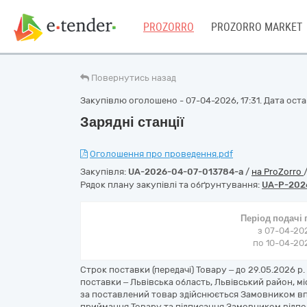
PROZORRO
PROZORRO MARKET
Повернутись назад
Закупівлю оголошено - 07-04-2026, 17:31. Дата остан
Зарядні станції
Оголошення про проведення.pdf
Закупівля:
UA-2026-04-07-013784-a
/
на ProZorro
Рядок плану закупівлі та обґрунтування:
UA-P-202
Період подачі
з 07-04-202
по 10-04-202
Строк поставки (передачі) Товару – до 29.05.2026 р
поставки – Львівська область, Львівський район, мі
за поставлений товар здійснюється Замовником впр
приймання Товару та підписання Замовником відпов