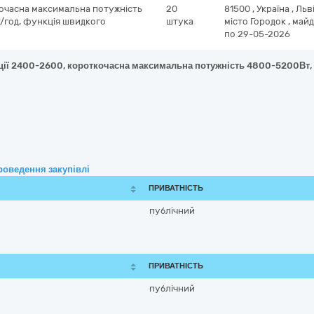
кочасна максимальна потужність
20
81500
,
Україна
,
Льв
т/год, функція швидкого
штука
місто Городок
,
майд
по 29-05-2026
ції 2400-2600, короткочасна максимальна потужність 4800-5200Вт, мі
роведення закупівлі
ПРИВАТНІСТЬ
публічний
ПРИВАТНІСТЬ
публічний