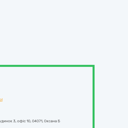
ol
динок 3, офіс 10
,
04071
,
Оксана Б