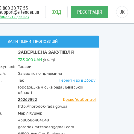
0 800 30 77 55
support@e-tender.ua
ВХІД
РЕЄСТРАЦІЯ
UK
Замовити дзвінок
ЗАПИТ (ЦІНИ) ПРОПОЗИЦІЙ
ЗАВЕРШЕНА ЗАКУПІВЛЯ
733 000
UAH
(з ПДВ)
купівлі:
Товари
ій:
За вартістю придбання
:
Так
Перейти до відбору
Городоцька міська рада Львівської
області
26269892
Досьє YouControl
http://horodok-rada.gov.ua
а:
Марія Кушнір
+380686484648
gorodok.mr.tender@gmail.com
81500,
Україна
,
Львівська