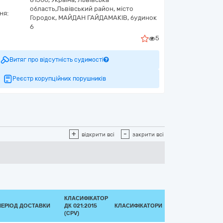
область,
Львівський район, місто
ня:
Городок,
МАЙДАН ГАЙДАМАКІВ, будинок
6
5
Витяг про відсутність судимості
Реєстр корупційних порушників
+
-
відкрити всі
закрити всі
КЛАСИФІКАТОР
ПЕРІОД ДОСТАВКИ
ДК 021:2015
КЛАСИФІКАТОРИ
(CPV)