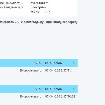
івська область
,
31430000-9
ан Гайдамаків,6
Електричні
акумулятори
сткість 2.0-2.6 кВт/год, функція швидкого заряджання, гарантія від
СТАН
ДАТА ТА ЧАС
Експортовано:
07-04-2026, 17:31:11
СТАН
ДАТА ТА ЧАС
Експортовано:
07-04-2026, 17:30:23