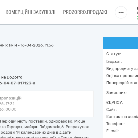
КОМЕРЦІЙНІ ЗАКУПІВЛІ
PROZORRO.ПРОДАЖІ
ніх змін - 16-04-2026, 11:56
Статус:
Бюджет:
Вид предмету за
Оцінка пропозиц
/
на DoZorro
Попередній етап
6-04-07-017123-a
Замовник:
 пропозицій
ЄДРПОУ:
6, 17:31
6, 00:00
Сайт:
Контактна особ
. Періодичність поставки: одноразово. Місце
Телефон:
сто Городок, майдан Гайдамаків,6. Розрахунок
E-mail:
одовж 14 календарних днів від дати
ідної видаткової накладної на Товар. Фактом