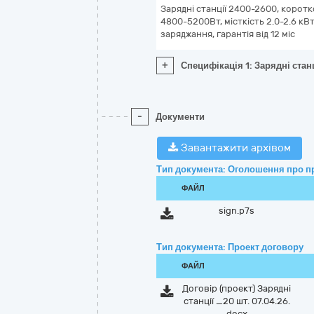
Зарядні станції 2400-2600, корот
4800-5200Вт, місткість 2.0-2.6 кВ
заряджання, гарантія від 12 міс
+
Специфікація 1: Зарядні стан
-
Документи
Завантажити архівом
Тип документа: Оголошення про п
ФАЙЛ
sign.p7s
Тип документа: Проект договору
ФАЙЛ
Договір (проект) Зарядні
станції _20 шт. 07.04.26.
docx