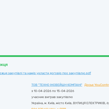
ожця
ця закупівлі та намір укласти договір про закупівлю.pdf
ТОВ "ТЕХНО ІНОВЕЙШН КОМПАНІ"
Досьє YouContr
з 10-04-2026 по 15-04-2026
учасник виграв закупівлю
Україна
,
м. Київ
,
місто Київ,
ВУЛИЦЯ ЕЛЕКТРИКІВ, бу