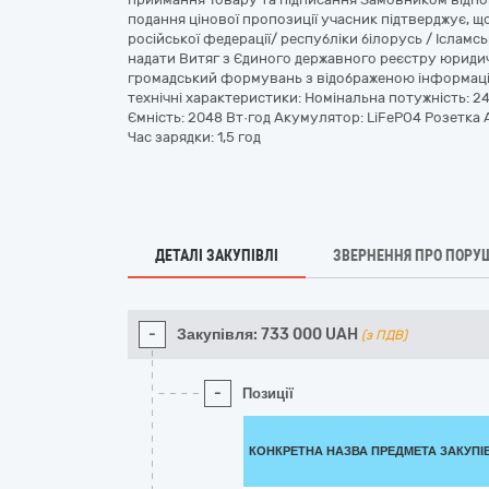
подання цінової пропозиції учасник підтверджує, 
російської федерації/ республіки білорусь / Ісламс
надати Витяг з Єдиного державного реєстру юридичн
громадський формувань з відображеною інформаці
технічні характеристики: Номінальна потужність: 
Ємність: 2048 Вт·год Акумулятор: LiFePO4 Розетка A
Час зарядки: 1,5 год
ДЕТАЛІ ЗАКУПІВЛІ
ЗВЕРНЕННЯ ПРО ПОРУ
-
Закупівля:
733 000
UAH
(з ПДВ)
-
Позиції
КОНКРЕТНА НАЗВА ПРЕДМЕТА ЗАКУПІ