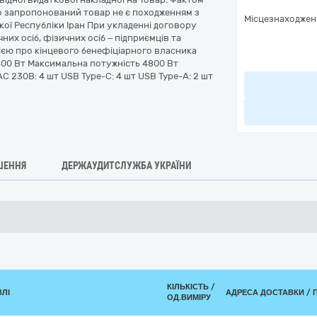
що запропонований товар не є походженням з
Місцезнаходжен
ької Республіки Іран При укладенні договору
их осіб, фізичних осіб – підприємців та
єю про кінцевого бенефіціарного власника
2400 Вт Максимальна потужність 4800 Вт
C 230В: 4 шт USB Type-C: 4 шт USB Type-A: 2 шт
ШЕННЯ
ДЕРЖАУДИТСЛУЖБА УКРАЇНИ
КІЛЬКІСТЬ /
ВЛІ
АДРЕСА ДОСТАВКИ / 
ОД.ВИМІРУ