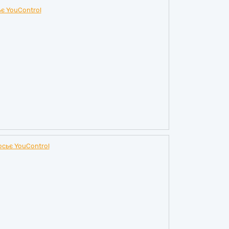
є YouControl
осьє YouControl