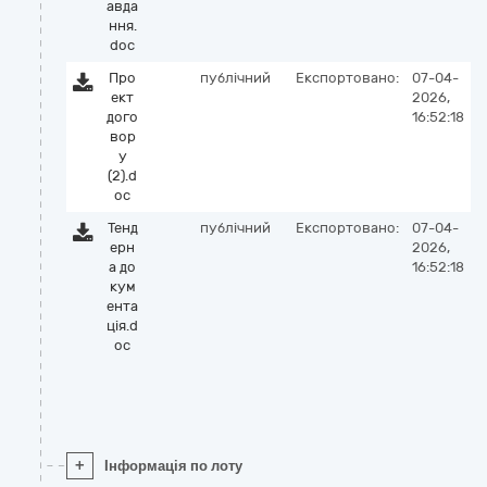
авда
ння.
doc
Про
публічний
Експортовано:
07-04-
ект
2026,
дого
16:52:18
вор
у
(2).d
oc
Тенд
публічний
Експортовано:
07-04-
ерн
2026,
а до
16:52:18
кум
ента
ція.d
oc
+
Інформація по лоту