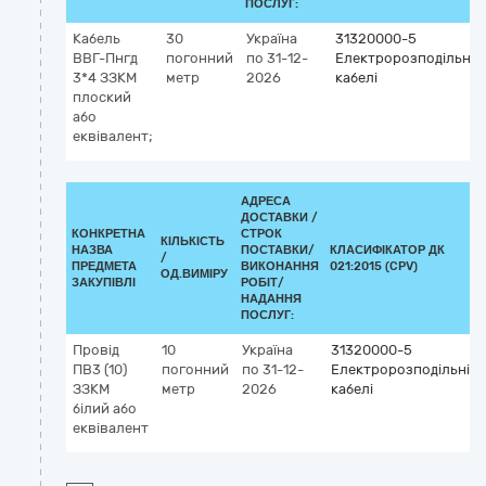
ПОСЛУГ:
Кабель
30
Україна
31320000-5
ВВГ-Пнгд
погонний
по 31-12-
Електророзподільні
3*4 ЗЗКМ
метр
2026
кабелі
плоский
або
еквівалент;
АДРЕСА
ДОСТАВКИ /
КОНКРЕТНА
СТРОК
КІЛЬКІСТЬ
НАЗВА
ПОСТАВКИ/
КЛАСИФІКАТОР ДК
/
ПРЕДМЕТА
ВИКОНАННЯ
021:2015 (CPV)
ОД.ВИМІРУ
ЗАКУПІВЛІ
РОБІТ/
НАДАННЯ
ПОСЛУГ:
Провід
10
Україна
31320000-5
ПВ3 (10)
погонний
по 31-12-
Електророзподільні
ЗЗКМ
метр
2026
кабелі
білий або
еквівалент