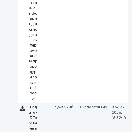
в та
або і
нфо
рма
ції, я
кі по
даю
ться
пер
емо
жце
м пр
оце
дур
и за
купі
влі.
doc
x
Дод
публічний
Експортовано:
07-04-
аток
2026,
3 Те
16:52:18
хніч
не з