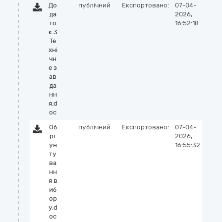
До
публічний
Експортовано:
07-04-
да
2026,
то
16:52:18
к 3
Те
хні
чн
е з
ав
да
нн
я.d
oc
Об
публічний
Експортовано:
07-04-
рг
2026,
ун
16:55:32
ту
ва
нн
я в
иб
ор
у.d
oc