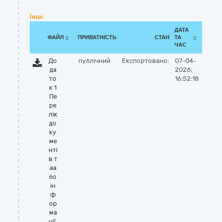
Інші
ДАТА
ФАЙЛ
ПРИВАТНІСТЬ
СТАН
ТА
ЧАС
До
публічний
Експортовано:
07-04-
да
2026,
то
16:52:18
к 1
Пе
ре
лік
до
ку
ме
нті
в т
аа
бо
ін
ф
ор
ма
ції,