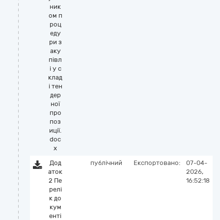
ник
ом п
роц
еду
ри з
аку
півл
і у с
клад
і тен
дер
ної
про
поз
иції.
doc
x
Дод
публічний
Експортовано:
07-04-
аток
2026,
2 Пе
16:52:18
релі
к до
кум
енті