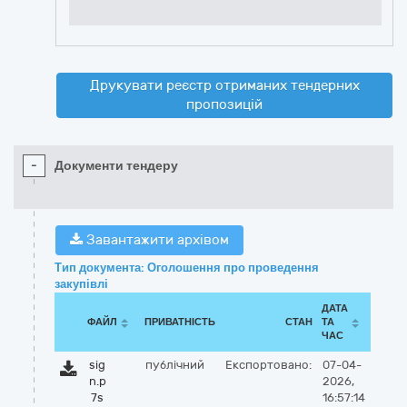
Друкувати реєстр отриманих тендерних
пропозицій
-
Документи тендеру
Завантажити архівом
Тип документа: Оголошення про проведення
закупівлі
ДАТА
ФАЙЛ
ПРИВАТНІСТЬ
СТАН
ТА
ЧАС
sig
публічний
Експортовано:
07-04-
n.p
2026,
7s
16:57:14