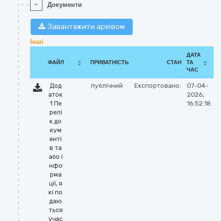
-
Документи
Завантажити архівом
Інші
ДАТА
ФАЙЛ
ПРИВАТНІСТЬ
СТАН
ТА
ЧАС
Дод
публічний
Експортовано:
07-04-
аток
2026,
1 Пе
16:52:18
релі
к до
кум
енті
в та
або і
нфо
рма
ції, я
кі по
даю
ться
учас