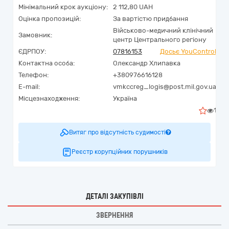
Мінімальний крок аукціону:
2 112,80 UAH
Оцінка пропозицій:
За вартістю придбання
Військово-медичний клінічний
Замовник:
центр Центрального регіону
ЄДРПОУ:
07816153
Досьє YouControl
Контактна особа:
Олександр Хлипавка
Телефон:
+380976616128
E-mail:
vmkccreg_logis@post.mil.gov.ua
Місцезнаходження:
Україна
1
Витяг про відсутність судимості
Реєстр корупційних порушників
ДЕТАЛІ ЗАКУПІВЛІ
ЗВЕРНЕННЯ