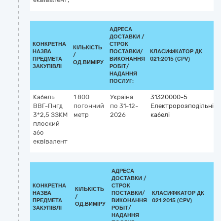
АДРЕСА
ДОСТАВКИ /
КОНКРЕТНА
СТРОК
КІЛЬКІСТЬ
НАЗВА
ПОСТАВКИ/
КЛАСИФІКАТОР ДК
/
ПРЕДМЕТА
ВИКОНАННЯ
021:2015 (CPV)
ОД.ВИМІРУ
ЗАКУПІВЛІ
РОБІТ/
НАДАННЯ
ПОСЛУГ:
Кабель
1 800
Україна
31320000-5
ВВГ-Пнгд
погонний
по 31-12-
Електророзподільні
3*2,5 ЗЗКМ
метр
2026
кабелі
плоский
або
еквівалент
АДРЕСА
ДОСТАВКИ /
КОНКРЕТНА
СТРОК
КІЛЬКІСТЬ
НАЗВА
ПОСТАВКИ/
КЛАСИФІКАТОР ДК
/
ПРЕДМЕТА
ВИКОНАННЯ
021:2015 (CPV)
ОД.ВИМІРУ
ЗАКУПІВЛІ
РОБІТ/
НАДАННЯ