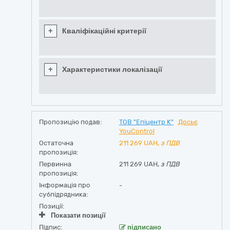
+
Кваліфікаційні критерії
+
Характеристики локалізації
Пропозицію подав:
ТОВ "Епіцентр К"
Досьє
YouControl
Остаточна
211 269
UAH,
з ПДВ
пропозиція:
Первинна
211 269 UAH,
з ПДВ
пропозиція:
Інформація про
-
субпідрядника:
Позиції:
Показати позиції
Підпис:
підписано