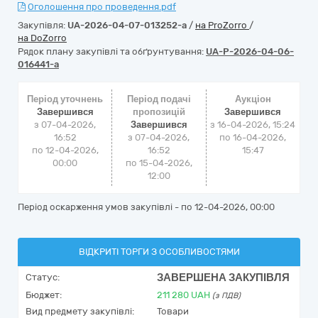
Оголошення про проведення.pdf
Закупівля:
UA-2026-04-07-013252-a
/
на ProZorro
/
на DoZorro
Рядок плану закупівлі та обґрунтування:
UA-P-2026-04-06-
016441-a
Період уточнень
Період подачі
Аукціон
Завершився
пропозицій
Завершився
з 07-04-2026,
Завершився
з
16-04-2026, 15:24
16:52
з 07-04-2026,
по
16-04-2026,
по 12-04-2026,
16:52
15:47
00:00
по 15-04-2026,
12:00
Період оскарження умов закупівлі - по
12-04-2026, 00:00
ВІДКРИТІ ТОРГИ З ОСОБЛИВОСТЯМИ
ЗАВЕРШЕНА ЗАКУПІВЛЯ
Статус:
Бюджет:
211 280
UAH
(з ПДВ)
Вид предмету закупівлі:
Товари