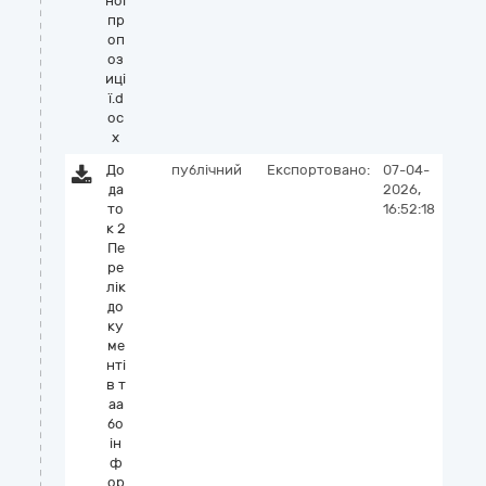
ної
пр
оп
оз
иці
ї.d
oc
x
До
публічний
Експортовано:
07-04-
да
2026,
то
16:52:18
к 2
Пе
ре
лік
до
ку
ме
нті
в т
аа
бо
ін
ф
ор