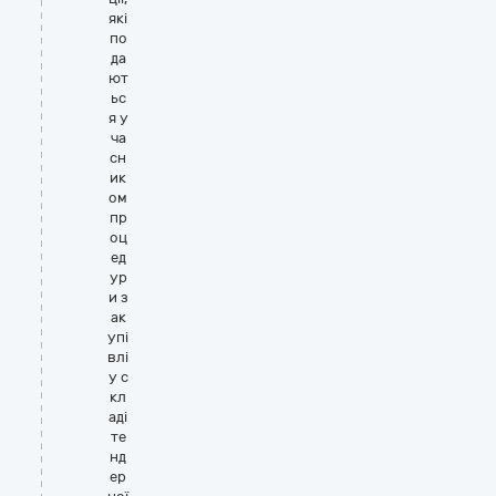
які
по
да
ют
ьс
я у
ча
сн
ик
ом
пр
оц
ед
ур
и з
ак
упі
влі
у с
кл
аді
те
нд
ер