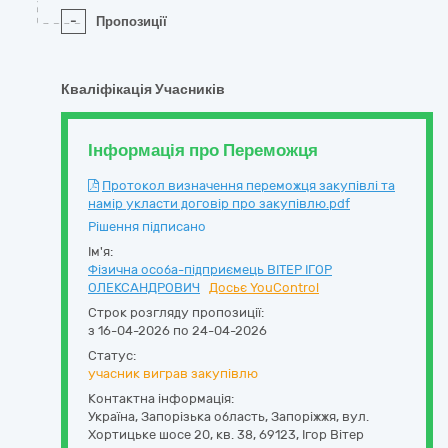
-
Пропозиції
Кваліфікація Учасників
Інформація про Переможця
Протокол визначення переможця закупівлі та
намір укласти договір про закупівлю.pdf
Рішення підписано
Ім'я:
Фізична особа-підприємець ВІТЕР ІГОР
ОЛЕКСАНДРОВИЧ
Досьє YouControl
Строк розгляду пропозиції:
з 16-04-2026 по 24-04-2026
Статус:
учасник виграв закупівлю
Контактна інформація:
Україна
,
Запорізька область
,
Запоріжжя,
вул.
Хортицьке шосе 20, кв. 38
,
69123
,
Ігор Вітер