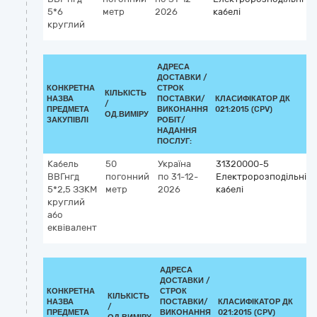
5*6
метр
2026
кабелі
круглий
АДРЕСА
ДОСТАВКИ /
КОНКРЕТНА
СТРОК
КІЛЬКІСТЬ
НАЗВА
ПОСТАВКИ/
КЛАСИФІКАТОР ДК
/
ПРЕДМЕТА
ВИКОНАННЯ
021:2015 (CPV)
ОД.ВИМІРУ
ЗАКУПІВЛІ
РОБІТ/
НАДАННЯ
ПОСЛУГ:
Кабель
50
Україна
31320000-5
ВВГнгд
погонний
по 31-12-
Електророзподільні
5*2,5 ЗЗКМ
метр
2026
кабелі
круглий
або
еквівалент
АДРЕСА
ДОСТАВКИ /
КОНКРЕТНА
СТРОК
КІЛЬКІСТЬ
НАЗВА
ПОСТАВКИ/
КЛАСИФІКАТОР ДК
/
ПРЕДМЕТА
ВИКОНАННЯ
021:2015 (CPV)