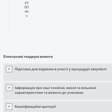
ру
(2).
do
c
Електронні тендерні вимоги
+
Підстави для відмови в участі у процедурі закупівлі
+
Інформація про інші технічні, якісні та кількісні
характеристики та вимоги до учасника
+
Кваліфікаційні критерії