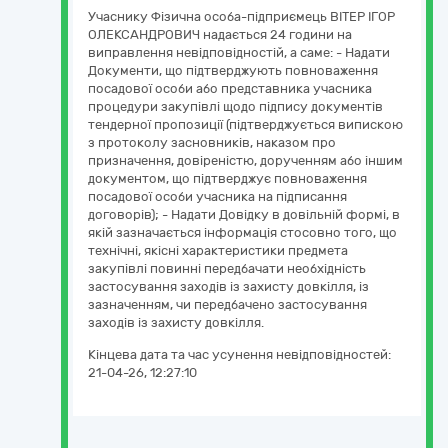
Учаснику Фізична особа-підприємець ВІТЕР ІГОР
ОЛЕКСАНДРОВИЧ надається 24 години на
виправлення невідповідностій, а саме: - Надати
Документи, що підтверджують повноваження
посадової особи або представника учасника
процедури закупівлі щодо підпису документів
тендерної пропозиції (підтверджується випискою
з протоколу засновників, наказом про
призначення, довіреністю, дорученням або іншим
документом, що підтверджує повноваження
посадової особи учасника на підписання
договорів); - Надати Довідку в довільній формі, в
якій зазначається інформація стосовно того, що
технічні, якісні характеристики предмета
закупівлі повинні передбачати необхідність
застосування заходів із захисту довкілля, із
зазначенням, чи передбачено застосування
заходів із захисту довкілля.
Кінцева дата та час усунення невідповідностей:
21-04-26, 12:27:10