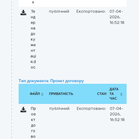
x
Те
публічний
Експортовано:
07-04-
нд
2026,
ер
16:52:18
на
до
ку
ме
нт
аці
я.d
oc
Тип документа: Проект договору
ДАТА
ФАЙЛ
ПРИВАТНІСТЬ
СТАН
ТА
ЧАС
Пр
публічний
Експортовано:
07-04-
ое
2026,
кт
16:52:18
до
го
во