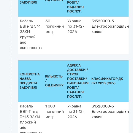
ОД.ВИМІРУ
ЗАКУПІВЛІ
РОБІТ/
НАДАННЯ
ПОСЛУГ:
Кабель
50
Україна
31320000-5
ВВГнгд 5*4
погонний
по 31-12-
Електророзподільні
ЗЗКМ
метр
2026
кабелі
круглий
або
еквівалент;
АДРЕСА
ДОСТАВКИ /
КОНКРЕТНА
СТРОК
КІЛЬКІСТЬ
НАЗВА
ПОСТАВКИ/
КЛАСИФІКАТОР ДК
/
ПРЕДМЕТА
ВИКОНАННЯ
021:2015 (CPV)
ОД.ВИМІРУ
ЗАКУПІВЛІ
РОБІТ/
НАДАННЯ
ПОСЛУГ:
Кабель
1 000
Україна
31320000-5
ВВГ-Пнгд
погонний
по 31-12-
Електророзподільні
3*1,5 ЗЗКМ
метр
2026
кабелі
плоский
або
еквівалент;