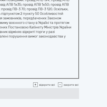
ими позиціями: провід АПВ 1х4; провід АПВ
ровід АПВ 1х35; провід АПВ 1х50; провід АПВ
 провід ПВ-3 70; провід ПВ-3 120. Оскільки,
 підпунктом 2 пункту 50 Особливостей
 для замовників, передбачених Законом
режиму воєнного стану в Україні та протягом
ених Постановою Кабінету Міністрів України
овник відміняє відкриті торги у разі
влені порушення вимог законодавства у
+
-
відкрити всі
закрити всі