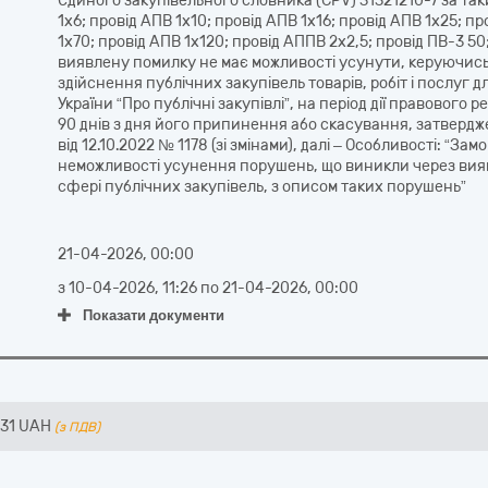
Єдиного закупівельного словника (CPV) 31321210-7 за так
1х6; провід АПВ 1х10; провід АПВ 1х16; провід АПВ 1х25; п
1х70; провід АПВ 1х120; провід АППВ 2х2,5; провід ПВ-3 50;
виявлену помилку не має можливості усунути, керуючись
здійснення публічних закупівель товарів, робіт і послуг
України “Про публічні закупівлі”, на період дії правового 
90 днів з дня його припинення або скасування, затвердж
від 12.10.2022 № 1178 (зі змінами), далі – Особливості: “Зам
неможливості усунення порушень, що виникли через вия
сфері публічних закупівель, з описом таких порушень”
21-04-2026, 00:00
з
10-04-2026, 11:26
по
21-04-2026, 00:00
Показати документи
731
UAH
(з ПДВ)