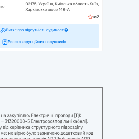
02175,
Україна
,
Київська область,
Київ,
ня:
Харківське шосе 148-А
2
Витяг про відсутність судимості
Реєстр корупційних порушників
 на закупівлю: Електричні проводи [ДК
 – 31320000-5 Електророзподільні кабелі],
 від керівника структурного підрозділу
ме: не вірно було зазначено додатковий код