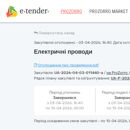
PROZORRO
PROZORRO MARKET
Повернутись назад
Закупівлю оголошено - 03-04-2026, 16:40. Дата оста
Електричні проводи
Оголошення про проведення.pdf
Закупівля:
UA-2026-04-03-011440-a
/
на ProZorro
Рядок плану закупівлі та обґрунтування:
UA-P-202
Період уточнень
Період подачі
Завершився
Заверш
з 03-04-2026, 16:40
з 03-04-202
по 10-04-2026, 00:00
по 13-04-202
Період оскарження умов закупівлі - по
10-04-2026, 