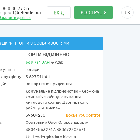
0 800 30 77 55
support@e-tender.ua
ВХІД
РЕЄСТРАЦІЯ
UK
Замовити дзвінок
ВІДКРИТІ ТОРГИ З ОСОБЛИВОСТЯМИ
ТОРГИ ВІДМІНЕНО
569 731
UAH
(з ПДВ)
купівлі:
Товари
к аукціону:
5 697,31 UAH
ій:
За вартістю придбання
Комунальне підприємство «Керуюча
компанія з обслуговування
житлового фонду Дарницького
району м. Києва»
39604270
Досьє YouControl
а:
Сольський Олег Олександрович
380445632767, 380672202671
kk_tender@kkdarn.kiev.ua