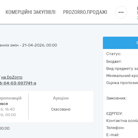
КОМЕРЦІЙНІ ЗАКУПІВЛІ
PROZORRO.ПРОДАЖІ
нніх змін - 21-04-2026, 00:00
Статус:
Бюджет:
Вид предмету за
Мінімальний кро
/
на DoZorro
Оцінка пропозиц
6-04-03-007741-a
 пропозицій
Аукціон
Замовник:
ився
6, 16:40
Cкасовано
ЄДРПОУ:
6, 00:00
Контактна особ
Телефон:
00:00
E-mail: