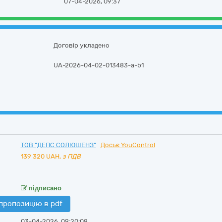
07-04-2026, 09:37
Договір укладено
UA-2026-04-02-013483-a-b1
ТОВ "ДЕПС СОЛЮШЕНЗ"
Досьє YouControl
139 320
UAH,
з ПДВ
підписано
пропозицію в pdf
03-04-2026, 09:20:08