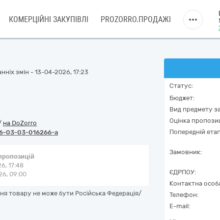
КОМЕРЦІЙНІ ЗАКУПІВЛІ
PROZORRO.ПРОДАЖІ
ніх змін - 13-04-2026, 17:23
Статус:
Бюджет:
Вид предмету за
Оцінка пропозиц
/
на DoZorro
Попередній етап
6-03-03-016266-a
Замовник:
 пропозицій
6, 17:48
ЄДРПОУ:
6, 09:00
Контактна особ
я товару не може бути Російська Федерація/
Телефон:
E-mail: