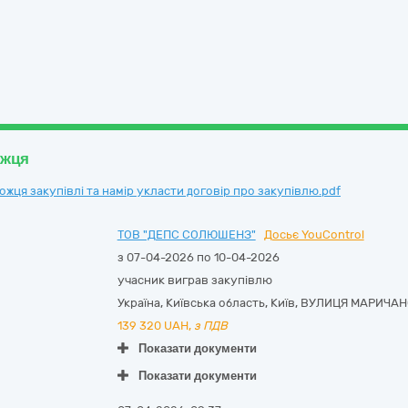
ожця
ця закупівлі та намір укласти договір про закупівлю.pdf
ТОВ "ДЕПС СОЛЮШЕНЗ"
Досьє YouControl
з 07-04-2026 по 10-04-2026
учасник виграв закупівлю
Україна
,
Київська область
,
Київ,
ВУЛИЦЯ МАРИЧАНСЬ
139 320
UAH,
з ПДВ
Показати документи
Показати документи