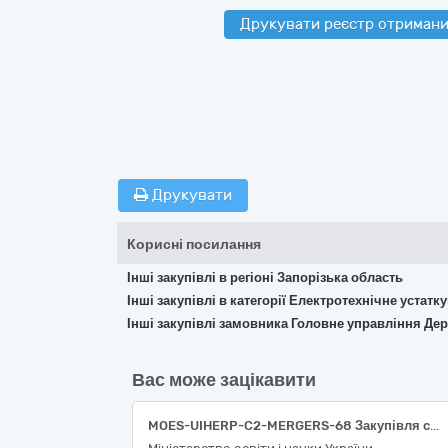
Друкувати реєстр отримани
Друкувати
Корисні посилання
Інші закупівлі в регіоні Запорізька область
Інші закупівлі в категорії Електротехнічне устат
Інші закупівлі замовника Головне управління Дер
Вас може зацікавити
MOES-UIHERP-C2-MERGERS-68 Закупівля cистем резервного живлення для Уманського національного університету