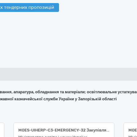
х тендерних пропозицій
кування, апаратура, обладнання та матеріали; освітлювальне устаткув
жавної казначейської служби України у Запорізькій області
MOES-UIHERP-C3-EMERGENCY-32 Закупівля генераторів та систем накопичення електричної енергії