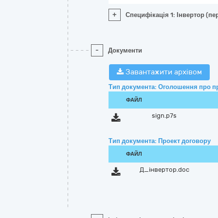
+
Специфікація 1: Інвертор (п
-
Документи
Завантажити архівом
Тип документа: Оголошення про п
ФАЙЛ
sign.p7s
Тип документа: Проект договору
ФАЙЛ
Д_інвертор.doc