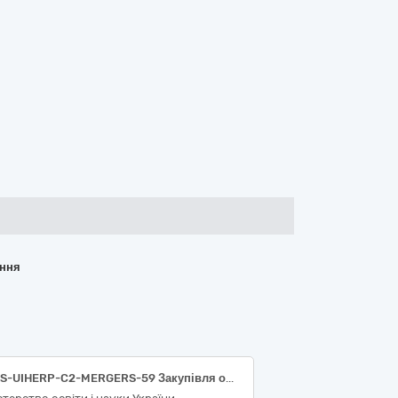
ання
MOES-UIHERP-C2-MERGERS-59 Закупівля обладнання для лабораторії електропостачання НУК ім. адм. Макарова