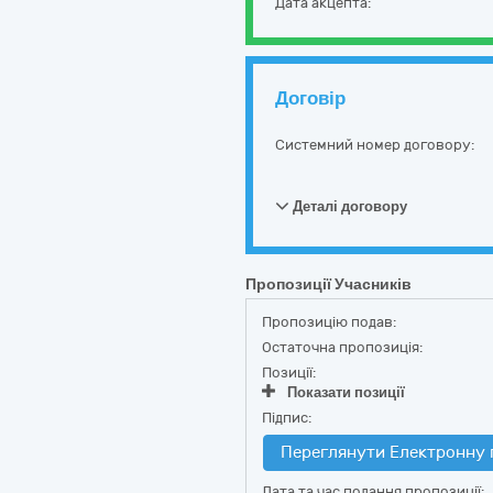
Дата акцепта:
Договір
Системний номер договору:
Деталі договору
Пропозиції Учасників
Пропозицію подав:
Остаточна пропозиція:
Позиції:
Показати позиції
Підпис:
Переглянути Електронну 
Дата та час подання пропозиції: