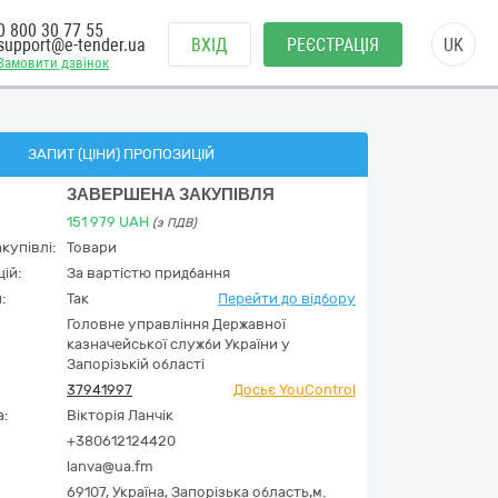
0 800 30 77 55
support@e-tender.ua
ВХІД
РЕЄСТРАЦІЯ
UK
Замовити дзвінок
ЗАПИТ (ЦІНИ) ПРОПОЗИЦІЙ
ЗАВЕРШЕНА ЗАКУПІВЛЯ
151 979
UAH
(з ПДВ)
купівлі:
Товари
ій:
За вартістю придбання
:
Так
Перейти до відбору
Головне управління Державної
казначейської служби України у
Запорізькій області
37941997
Досьє YouControl
а:
Вікторія Ланчік
+380612124420
lanva@ua.fm
69107,
Україна
,
Запорізька область,
м.