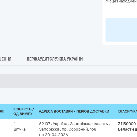
Місцезнаходжен
ШЕННЯ
ДЕРЖАУДИТСЛУЖБА УКРАЇНИ
КІЛЬКІСТЬ /
ВЛІ
АДРЕСА ДОСТАВКИ / ПЕРІОД ДОСТАВКИ
КЛАСИФІКА
ОД.ВИМІРУ
1
69107
,
Україна
,
Запорізька область
,
31150000
штука
Запоріжжя
,
пр. Соборний, 168
Баласти 
по 20-04-2026