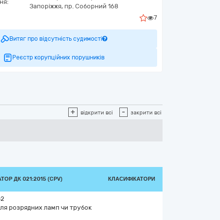
ня:
Запоріжжя,
пр. Соборний 168
7
Витяг про відсутність судимості
Реєстр корупційних порушників
+
-
відкрити всі
закрити всі
ТОР ДК 021:2015 (CPV)
КЛАСИФІКАТОРИ
-2
для розрядних ламп чи трубок