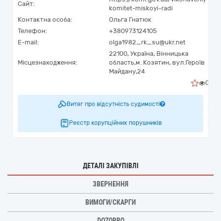
Сайт:
komitet-miskoyi-radi
Контактна особа:
Ольга Гнатюк
Телефон:
+380973124105
E-mail:
olga1982_rk_su@ukr.net
22100,
Україна
,
Вінницька
Місцезнаходження:
область,
м. Козятин,
вул.Героїв
Майдану,24
0
Витяг про відсутність судимості
Реєстр корупційних порушників
ДЕТАЛІ ЗАКУПІВЛІ
ЗВЕРНЕННЯ
ВИМОГИ/СКАРГИ
DOZORRO