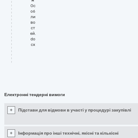
м
Ос
об
ли
во
ст
ей.
do
cx
Електронні тендерні вимоги
+
Підстави для відмови в участі у процедурі закупівлі
+
Інформація про інші технічні, якісні та кількісні