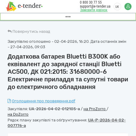
0 800 30 77 55
support@e-tender.ua
UK
Замовити дзвінок
Повернутись назад
Закупівлю оголошено - 02-04-2026, 16:20. Дата останніх змін
- 27-04-2026, 09:03
Додаткова батарея Bluetti B300K або
еквівалент до зарядної станції Bluetti
АС500, ДК 021:2015: 31680000-6
Електричне приладдя та супутні товари
до електричного обладнання
Оголошення про проведення.pdf
Закупівля:
UA-2026-04-02-012105-a
/
на ProZorro
/
на DoZorro
Рядок плану закупівлі та обґрунтування:
UA-P-2026-04-02-
007776-a