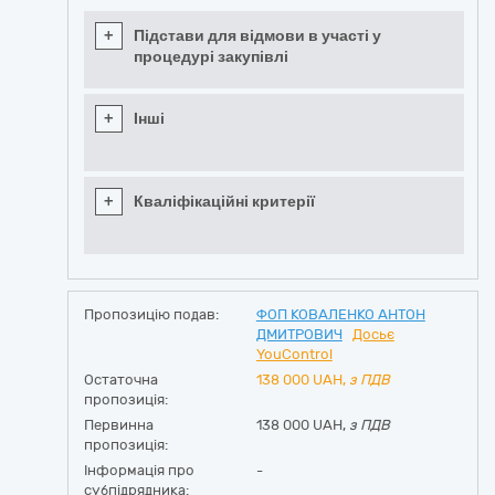
+
Підстави для відмови в участі у
процедурі закупівлі
+
Інші
+
Кваліфікаційні критерії
Пропозицію подав:
ФОП КОВАЛЕНКО АНТОН
ДМИТРОВИЧ
Досьє
YouControl
Остаточна
138 000
UAH,
з ПДВ
пропозиція:
Первинна
138 000 UAH,
з ПДВ
пропозиція:
Інформація про
-
субпідрядника: