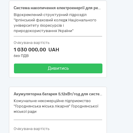
Система накопичення електроенергії для резервного електроживлення будівлі навчального корпусу за адресою: 08205, Київська обл., Бучанський р-н, м. Ірпінь, вул. Драча Івана, 9, із використанням трифазного гібридного інвертора, акумуляторних батарей, блока керування, електрощитового обладнання
Відокремлений структурний підрозділ
"Ірпінський фаховий коледж Національного
університету біоресурсів і
природокористування України"
Очікувана вартість
1 030 000,00 UAH
без ПДВ
Дивитись
Акумуляторна батарея 5,12кВт/год для системи безперебійного живлення з повним набором кабелів живлення постійного струму, комунікаційних кабелів для підключення до гібридного інвертора та інших батарей, за кодом ДК 021:2015 : 31680000-6- Електричне приладдя та супутні товари до електричного обладнання
Комунальне некомерційне підприємство
"Городнянська міська лікарня" Городнянської
міської ради
Очікувана вартість