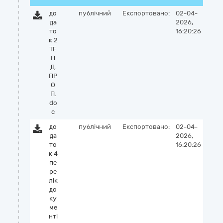
до
публічний
Експортовано:
02-04-
да
2026,
то
16:20:26
к 2
ТЕ
Н
Д.
ПР
О
П.
do
c
до
публічний
Експортовано:
02-04-
да
2026,
то
16:20:26
к 4
пе
ре
лік
до
ку
ме
нті