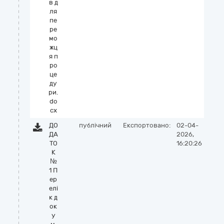
в д
ля
пе
ре
мо
жц
я п
ро
це
ду
ри.
do
cx
ДО
публічний
Експортовано:
02-04-
ДА
2026,
ТО
16:20:26
К
№
1 П
ер
елі
к д
ок
у