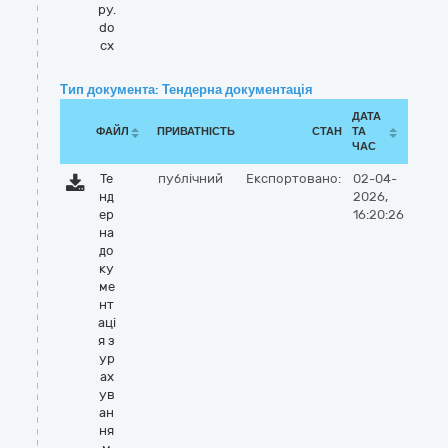
ру.
do
cx
Тип документа: Тендерна документація
ДАТА
ФАЙЛ
ПРИВАТНІСТЬ
СТАН
ТА
ЧАС
Те
публічний
Експортовано:
02-04-
нд
2026,
ер
16:20:26
на
до
ку
ме
нт
аці
я з
ур
ах
ув
ан
ня