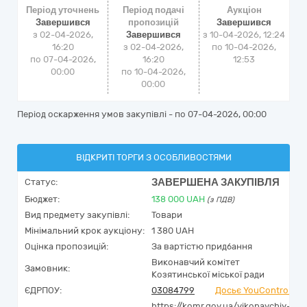
Період уточнень
Період подачі
Аукціон
Завершився
пропозицій
Завершився
з 02-04-2026,
Завершився
з
10-04-2026, 12:24
16:20
з 02-04-2026,
по
10-04-2026,
по 07-04-2026,
16:20
12:53
00:00
по 10-04-2026,
00:00
Період оскарження умов закупівлі - по
07-04-2026, 00:00
ВІДКРИТІ ТОРГИ З ОСОБЛИВОСТЯМИ
ЗАВЕРШЕНА ЗАКУПІВЛЯ
Статус:
Бюджет:
138 000
UAH
(з ПДВ)
Вид предмету закупівлі:
Товари
Мінімальний крок аукціону:
1 380 UAH
Оцінка пропозицій:
За вартістю придбання
Виконавчий комітет
Замовник:
Козятинської міської ради
ЄДРПОУ:
03084799
Досьє YouControl
https://komr.gov.ua/vikonavchiy-