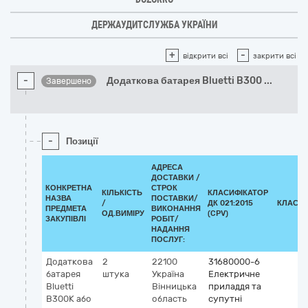
ДЕРЖАУДИТСЛУЖБА УКРАЇНИ
+
-
відкрити всі
закрити всі
-
Додаткова батарея Bluetti B300
...
Завершено
-
Позиції
АДРЕСА
ДОСТАВКИ /
КОНКРЕТНА
СТРОК
КІЛЬКІСТЬ
КЛАСИФІКАТОР
НАЗВА
ПОСТАВКИ/
/
ДК 021:2015
КЛАСИФ
ПРЕДМЕТА
ВИКОНАННЯ
ОД.ВИМІРУ
(CPV)
ЗАКУПІВЛІ
РОБІТ/
НАДАННЯ
ПОСЛУГ:
Додаткова
2
22100
31680000-6
батарея
штука
Україна
Електричне
Bluetti
Вінницька
приладдя та
B300K або
область
супутні