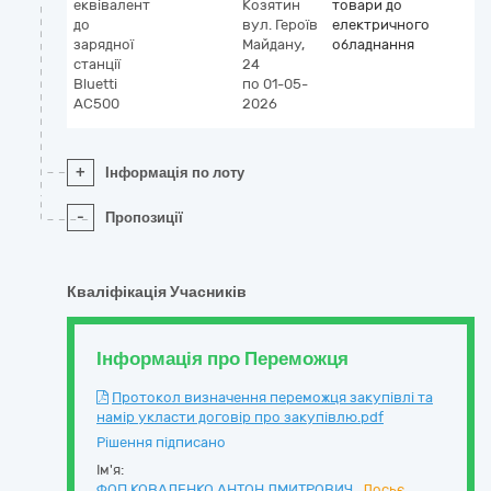
еквівалент
Козятин
товари до
до
вул. Героїв
електричного
зарядної
Майдану,
обладнання
станції
24
Bluetti
по 01-05-
АС500
2026
+
Інформація по лоту
-
Пропозиції
Кваліфікація Учасників
Інформація про Переможця
Протокол визначення переможця закупівлі та
намір укласти договір про закупівлю.pdf
Рішення підписано
Ім'я:
ФОП КОВАЛЕНКО АНТОН ДМИТРОВИЧ
Досьє