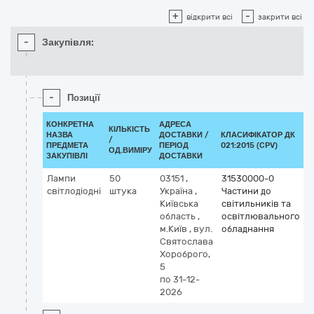
+
-
відкрити всі
закрити всі
-
Закупівля:
-
Позиції
КОНКРЕТНА
АДРЕСА
КІЛЬКІСТЬ
НАЗВА
ДОСТАВКИ /
КЛАСИФІКАТОР ДК
/
К
ПРЕДМЕТА
ПЕРІОД
021:2015 (CPV)
ОД.ВИМІРУ
ЗАКУПІВЛІ
ДОСТАВКИ
Лампи
50
03151
,
31530000-0
світлодіодні
штука
Україна
,
Частини до
Київська
світильників та
область
,
освітлювального
м.Київ
,
вул.
обладнання
Святослава
Хороброго,
5
по 31-12-
2026