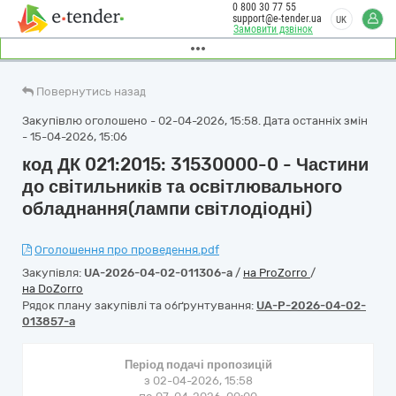
0 800 30 77 55
support@e-tender.ua
UK
Замовити дзвінок
Повернутись назад
Закупівлю оголошено - 02-04-2026, 15:58. Дата останніх змін
- 15-04-2026, 15:06
код ДК 021:2015: 31530000-0 - Частини
до світильників та освітлювального
обладнання(лампи світлодіодні)
Оголошення про проведення.pdf
Закупівля:
UA-2026-04-02-011306-a
/
на ProZorro
/
на DoZorro
Рядок плану закупівлі та обґрунтування:
UA-P-2026-04-02-
013857-a
Період подачі пропозицій
з 02-04-2026, 15:58