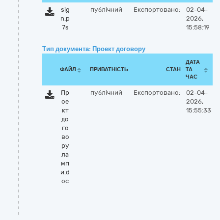
sig
публічний
Експортовано:
02-04-
n.p
2026,
7s
15:58:19
Тип документа: Проект договору
ДАТА
ФАЙЛ
ПРИВАТНІСТЬ
СТАН
ТА
ЧАС
Пр
публічний
Експортовано:
02-04-
ое
2026,
кт
15:55:33
до
го
во
ру
ла
мп
и.d
oc