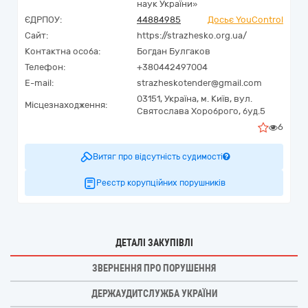
наук України»
ЄДРПОУ:
44884985
Досьє YouControl
Сайт:
https://strazhesko.org.ua/
Контактна особа:
Богдан Булгаков
Телефон:
+380442497004
E-mail:
strazheskotender@gmail.com
03151,
Україна
,
м. Київ,
вул.
Місцезнаходження:
Святослава Хороброго, буд.5
6
Витяг про відсутність судимості
Реєстр корупційних порушників
ДЕТАЛІ ЗАКУПІВЛІ
ЗВЕРНЕННЯ ПРО ПОРУШЕННЯ
ДЕРЖАУДИТСЛУЖБА УКРАЇНИ