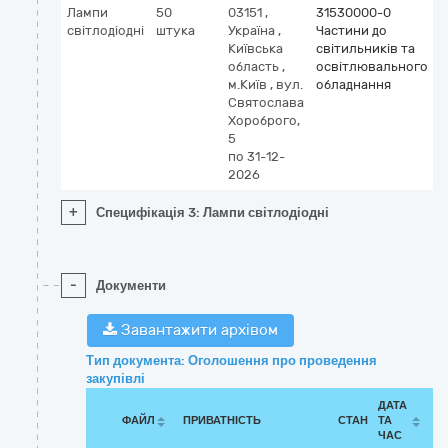
Лампи
50
03151
,
31530000-0
світлодіодні
штука
Україна
,
Частини до
Київська
світильників та
область
,
освітлювального
м.Київ
,
вул.
обладнання
Святослава
Хороброго,
5
по 31-12-
2026
+
Специфікація 3: Лампи світлодіодні
-
Документи
Завантажити архівом
Тип документа: Оголошення про проведення
закупівлі
ДАТА
ФАЙЛ
ПРИВАТНІСТЬ
СТАН
ТА
ЧАС