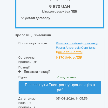
9 870 UAH
Ціна договору без ПДВ
Деталі договору
Пропозиції Учасників
Пропозицію подав:
Фізична особа-підприємець
Рясна Анастасія Сергіївна
Досьє YouControl
Остаточна
9 870
UAH,
з ПДВ
пропозиція:
Позиції:
Показати позиції
Підпис:
підписано
Переглянути Електронну пропозицію в
pdf
Дата та час
03-04-2026, 14:05:39
подання
пропозиції: