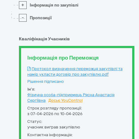
+
Інформація по закупівлі
-
Пропозиції
Кваліфікація Учасників
Інформація про Переможця
Протокол визначення переможця закупівлі та
намір укласти договір про закупівлю.pdf
Рішення підписано
Ім'я:
Фізична особа-підприємець Рясна Анастасія
Сергіївна
Досьє YouControl
Строк розгляду пропозиції:
з 07-04-2026 по 10-04-2026
Статус:
учасник виграв закупівлю
Контактна інформація: