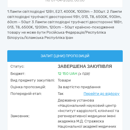
по 07-04-2026, 00:00
1 Лампи світлодіодні 12Вт, E27, 4000К, 1000lm – 300шт. 2 Лампи
світлодіодні трубчасті двосторонні 9Вт, G13, T8, 6500K, 900lm,
60cm – 50шт 3 Лампи світлодіодні трубчасті двосторонні 18Вт,
G13, T8, 6500K, 1200lm, 120cm – 50шт країною-походження
товару не може бути Російська Федерація/Республіка
Білорусь/Ісламська Республіка Іран
ЗАПИТ (ЦІНИ) ПРОПОЗИЦІЙ
ЗАВЕРШЕНА ЗАКУПІВЛЯ
Статус:
Бюджет:
12 150
UAH
(з ПДВ)
Вид предмету закупівлі:
Товари
Оцінка пропозицій:
За вартістю придбання
Попередній етап:
Так
Перейти до відбору
Державна установа
«Національний науковий центр
«Інститут кардіології, клінічної та
Замовник:
регенеративної медицини імені
академіка М.Д. Стражеска
Національної академії медичних