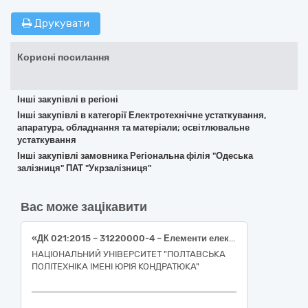
Друкувати
Корисні посилання
Інші закупівлі в регіоні
Інші закупівлі в категорії Електротехнічне устаткування,
апаратура, обладнання та матеріали; освітлювальне
устаткування
Інші закупівлі замовника Регіональна філія "Одеська
залізниця" ПАТ "Укрзалізниця"
Вас може зацікавити
«ДК 021:2015 – 31220000-4 – Елементи електричних схем (Вилка електрична однофазна з з/к кутова, накладна розетка з з/к подвійна, колодка електрична з з/к на 4 гнізда без вимикача– 31220000-4)»
НАЦІОНАЛЬНИЙ УНІВЕРСИТЕТ "ПОЛТАВСЬКА
ПОЛІТЕХНІКА ІМЕНІ ЮРІЯ КОНДРАТЮКА"