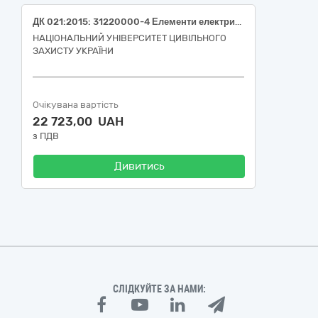
ДК 021:2015: 31220000-4 Елементи електричних схем (Розетки, рамки, коробки монтажні, коробки установчі, вилки мережеві, наконечники трубчаті)
НАЦІОНАЛЬНИЙ УНІВЕРСИТЕТ ЦИВІЛЬНОГО
ЗАХИСТУ УКРАЇНИ
Очікувана вартість
22 723,00 UAH
з ПДВ
Дивитись
СЛІДКУЙТЕ ЗА НАМИ: