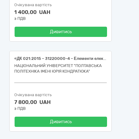
Очікувана вартість
1 400,00 UAH
з ПДВ
Дивитись
«ДК 021:2015 – 31220000-4 – Елементи електричних схем (Шина нульова на 7 отворів, PIN шина однофазна 63 А, PIN шина трифазна 63 А, шина мідна, розетка подвійна вбудована, коробка розподільна D=100мм, коробка монтажна D=68мм – 31220000-4)»
НАЦІОНАЛЬНИЙ УНІВЕРСИТЕТ "ПОЛТАВСЬКА
ПОЛІТЕХНІКА ІМЕНІ ЮРІЯ КОНДРАТЮКА"
Очікувана вартість
7 800,00 UAH
з ПДВ
Дивитись