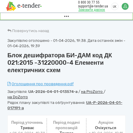
0 800 30 77 55
support@e-tender.ua
UK
Замовити дзвінок
Повернутись назад
Закупівлю оголошено - 01-04-2026, 19:38. Дата останніх змін -
01-04-2026, 19:39
Блок дешифратора БИ-ДАМ код ДК
021:2015 -31220000-4 Елементи
електричних схем
Оголошення про проведення.pdf
Закупівля:
UA-2026-04-01-013574-a
/
на ProZorro
/
на DoZorro
Рядок плану закупівлі та обґрунтування:
UA-P-2026-04-01-
017191-a
Період уточнень
Період подачі
Аукціон
Триває
пропозицій
Очікується