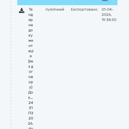
ЧАС
Те
публічний
Експортовано:
01-04-
нд
2026,
ер
19:38:50
на
до
ку
ме
нт
аці
я
(бе
з д
ог
ов
ор
у)
До
к_
24
31
ПЗ
20
26.
do