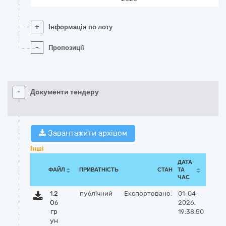
+
Інформація по лоту
-
Пропозиції
-
Документи тендеру
Завантажити архівом
Інші
ДАТА
ФАЙЛ
ПРИВАТНІСТЬ
СТАН
ТА
ЧАС
1.2
публічний
Експортовано:
01-04-
Об
2026,
гр
19:38:50
ун