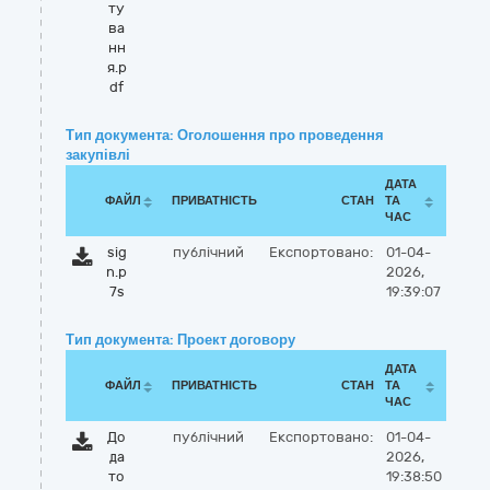
ту
ва
нн
я.p
df
Тип документа: Оголошення про проведення
закупівлі
ДАТА
ФАЙЛ
ПРИВАТНІСТЬ
СТАН
ТА
ЧАС
sig
публічний
Експортовано:
01-04-
n.p
2026,
7s
19:39:07
Тип документа: Проект договору
ДАТА
ФАЙЛ
ПРИВАТНІСТЬ
СТАН
ТА
ЧАС
До
публічний
Експортовано:
01-04-
да
2026,
то
19:38:50