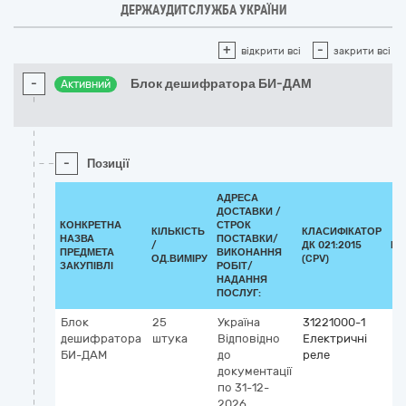
ДЕРЖАУДИТСЛУЖБА УКРАЇНИ
+
-
відкрити всі
закрити всі
-
Блок дешифратора БИ-ДАМ
Активний
-
Позиції
АДРЕСА
ДОСТАВКИ /
КОНКРЕТНА
СТРОК
КІЛЬКІСТЬ
КЛАСИФІКАТОР
НАЗВА
ПОСТАВКИ/
/
ДК 021:2015
КЛ
ПРЕДМЕТА
ВИКОНАННЯ
ОД.ВИМІРУ
(CPV)
ЗАКУПІВЛІ
РОБІТ/
НАДАННЯ
ПОСЛУГ:
Блок
25
Україна
31221000-1
дешифратора
штука
Відповідно
Електричні
БИ-ДАМ
до
реле
документації
по 31-12-
2026