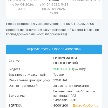
з 01-04-2026, 19:38
Триває
з
10-04-2026, 12:11
по 06-04-2026,
з 01-04-2026, 19:38
00:00
по 09-04-2026,
12:00
Період оскарження умов закупівлі - по
06-04-2026, 00:00
Джерело фінансування закупівлі: власний бюджет (кошти від
господарської діяльності підприємства)
ВІДКРИТІ ТОРГИ З ОСОБЛИВОСТЯМИ
ОЧІКУВАННЯ
Статус:
ПРОПОЗИЦІЙ
Бюджет:
250 000
UAH
(без ПДВ)
Вид предмету закупівлі:
Товари
Мінімальний крок аукціону:
1 250 UAH
Оцінка пропозицій:
За вартістю придбання
Регіональна філія "Одеська
Замовник:
залізниця" ПАТ
"Укрзалізниця"
ЄДРПОУ:
40081200
Досьє YouControl