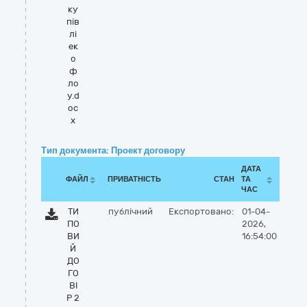
ку
пів
лі
ек
о
ф
ло
у.d
oc
x
Тип документа: Проект договору
ДАТА
ФАЙЛ
ПРИВАТНІСТЬ
СТАН
ТА
ЧАС
ТИ
публічний
Експортовано:
01-04-
ПО
2026,
ВИ
16:54:00
Й
ДО
ГО
ВІ
Р 2