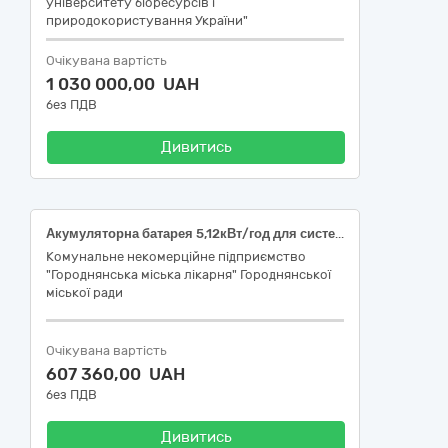
університету біоресурсів і
природокористування України"
Очікувана вартість
1 030 000,00 UAH
без ПДВ
Дивитись
Акумуляторна батарея 5,12кВт/год для системи безперебійного живлення з повним набором кабелів живлення постійного струму, комунікаційних кабелів для підключення до гібридного інвертора та інших батарей, за кодом ДК 021:2015 : 31680000-6- Електричне приладдя та супутні товари до електричного обладнання
Комунальне некомерційне підприємство
"Городнянська міська лікарня" Городнянської
міської ради
Очікувана вартість
607 360,00 UAH
без ПДВ
Дивитись