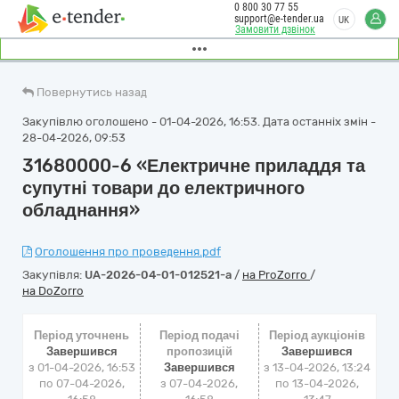
0 800 30 77 55
support@e-tender.ua
UK
Замовити дзвінок
Повернутись назад
Закупівлю оголошено - 01-04-2026, 16:53. Дата останніх змін -
28-04-2026, 09:53
31680000-6 «Електричне приладдя та
супутні товари до електричного
обладнання»
Оголошення про проведення.pdf
Закупівля:
UA-2026-04-01-012521-a
/
на ProZorro
/
на DoZorro
Період уточнень
Період подачі
Період аукціонів
Завершився
пропозицій
Завершився
з 01-04-2026, 16:53
Завершився
з
13-04-2026, 13:24
по 07-04-2026,
з 07-04-2026,
по
13-04-2026,