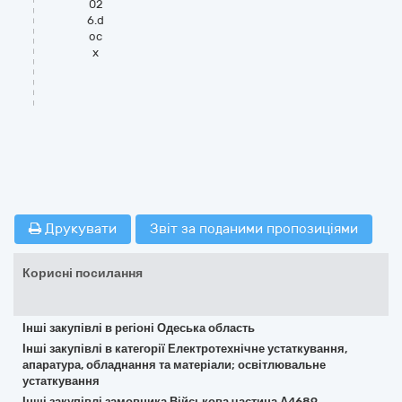
02
6.d
oc
x
Друкувати
Звіт за поданими пропозиціями
Корисні посилання
Інші закупівлі в регіоні Одеська область
Інші закупівлі в категорії Електротехнічне устаткування,
апаратура, обладнання та матеріали; освітлювальне
устаткування
Інші закупівлі замовника Військова частина А4689