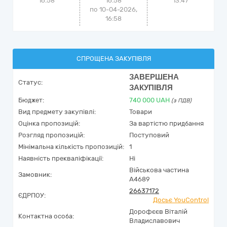
16:58
16:58
13:47
по 10-04-2026,
16:58
СПРОЩЕНА ЗАКУПІВЛЯ
ЗАВЕРШЕНА
Статус:
ЗАКУПІВЛЯ
Бюджет:
740 000
UAH
(з ПДВ)
Вид предмету закупівлі:
Товари
Оцінка пропозицій:
За вартістю придбання
Розгляд пропозицій:
Поступовий
Мінімальна кількість пропозицій:
1
Наявність прекваліфікації:
Ні
Військова частина
Замовник:
А4689
26637172
ЄДРПОУ:
Досьє YouControl
Дорофєєв Віталій
Контактна особа:
Владиславович