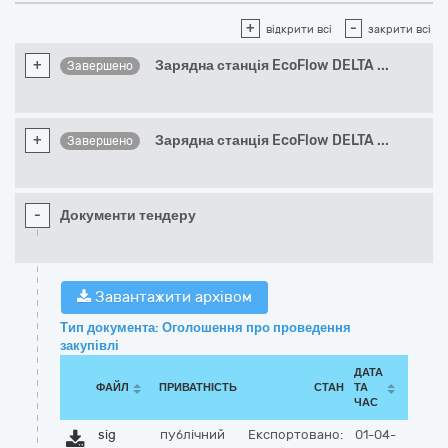
+
-
відкрити всі
закрити всі
+
Зарядна станція EcoFlow DELTA
...
Завершено
+
Зарядна станція EcoFlow DELTA
...
Завершено
-
Документи тендеру
Завантажити архівом
Тип документа: Оголошення про проведення
закупівлі
ДАТА
ФАЙЛ
ПРИВАТНІСТЬ
СТАН
ТА
ЧАС
sig
публічний
Експортовано:
01-04-