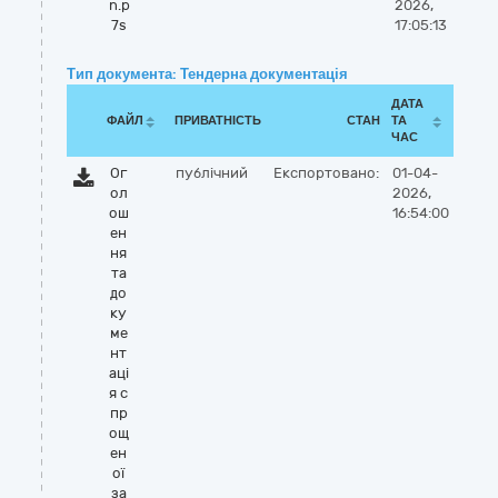
n.p
2026,
7s
17:05:13
Тип документа: Тендерна документація
ДАТА
ФАЙЛ
ПРИВАТНІСТЬ
СТАН
ТА
ЧАС
Ог
публічний
Експортовано:
01-04-
ол
2026,
ош
16:54:00
ен
ня
та
до
ку
ме
нт
аці
я с
пр
ощ
ен
ої
за