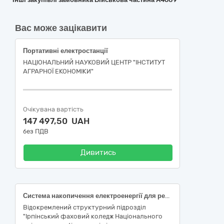
Вас може зацікавити
Портативні електростанції
НАЦІОНАЛЬНИЙ НАУКОВИЙ ЦЕНТР "ІНСТИТУТ
АГРАРНОЇ ЕКОНОМІКИ"
Очікувана вартість
147 497,50 UAH
без ПДВ
Дивитись
Система накопичення електроенергії для резервного електроживлення будівлі навчального корпусу за адресою: 08205, Київська обл., Бучанський р-н, м. Ірпінь, вул. Драча Івана, 9, із використанням трифазного гібридного інвертора, акумуляторних батарей, блока керування, електрощитового обладнання
Відокремлений структурний підрозділ
"Ірпінський фаховий коледж Національного