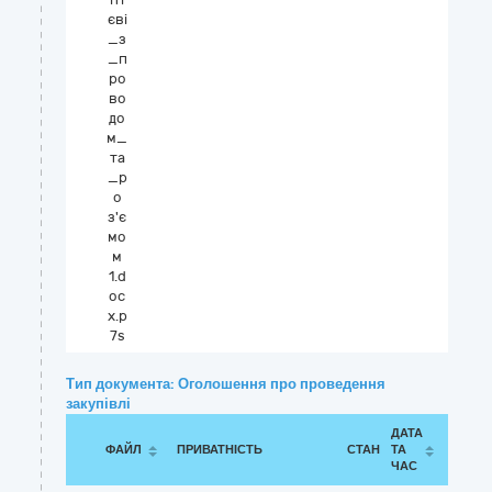
єві
_з
_п
ро
во
до
м_
та
_р
о
з'є
мо
м
1.d
oc
x.p
7s
Тип документа: Оголошення про проведення
закупівлі
ДАТА
ФАЙЛ
ПРИВАТНІСТЬ
СТАН
ТА
ЧАС