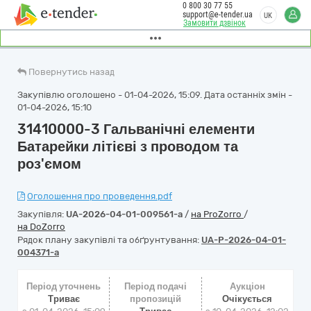
0 800 30 77 55
support@e-tender.ua
UK
Замовити дзвінок
Повернутись назад
Закупівлю оголошено - 01-04-2026, 15:09. Дата останніх змін -
01-04-2026, 15:10
31410000-3 Гальванічні елементи
Батарейки літієві з проводом та
роз'ємом
Оголошення про проведення.pdf
Закупівля:
UA-2026-04-01-009561-a
/
на ProZorro
/
на DoZorro
Рядок плану закупівлі та обґрунтування:
UA-P-2026-04-01-
004371-a
Період уточнень
Період подачі
Аукціон
Триває
пропозицій
Очікується