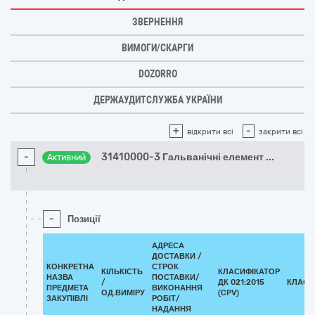
ЗВЕРНЕННЯ
ВИМОГИ/СКАРГИ
DOZORRO
ДЕРЖАУДИТСЛУЖБА УКРАЇНИ
+
-
відкрити всі
закрити всі
-
31410000-3 Гальванічні елемент
...
Активний
-
Позиції
АДРЕСА
ДОСТАВКИ /
КОНКРЕТНА
СТРОК
КІЛЬКІСТЬ
КЛАСИФІКАТОР
НАЗВА
ПОСТАВКИ/
/
ДК 021:2015
КЛАСИ
ПРЕДМЕТА
ВИКОНАННЯ
ОД.ВИМІРУ
(CPV)
ЗАКУПІВЛІ
РОБІТ/
НАДАННЯ