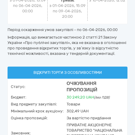
з 01-04-2026, 15:09
Триває
з
10-04-2026, 12:02
по 06-04-2026,
з 01-04-2026, 15:09
00:00
по 09-04-2026,
20:00
Період оскарження умов закупівлі - по
06-04-2026, 00:00
Інформація, що вимагається частиною 2 статті 21 Закону
України «Про публічні закупівлі», яка не вказана в оголошенні
про проведення відкритих торгів, у зв’язку із відсутністю
технічної можливості, вказана у тендерній документації.
ВІДКРИТІ ТОРГИ З ОСОБЛИВОСТЯМИ
ОЧІКУВАННЯ
Статус:
ПРОПОЗИЦІЙ
Бюджет:
30 249,20
UAH
(без ПДВ)
Вид предмету закупівлі:
Товари
Мінімальний крок аукціону:
302,49 UAH
Оцінка пропозицій:
За вартістю придбання
ПРИВАТНЕ АКЦІОНЕРНЕ
ТОВАРИСТВО "НАЦІОНАЛЬНА
Замовник: