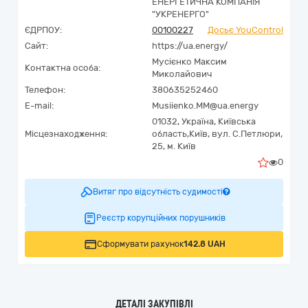
ЕНЕРГЕТИЧНА КОМПАНІЯ
"УКРЕНЕРГО"
ЄДРПОУ:
00100227
Досьє YouControl
Сайт:
https://ua.energy/
Мусієнко Максим
Контактна особа:
Миколайович
Телефон:
380635252460
E-mail:
Musiienko.MM@ua.energy
01032,
Україна
,
Київська
Місцезнаходження:
область,
Київ,
вул. С.Петлюри,
25, м. Київ
0
Витяг про відсутність судимості
Реєстр корупційних порушників
Сформувати рахунок
142.8 UAH
ДЕТАЛІ ЗАКУПІВЛІ