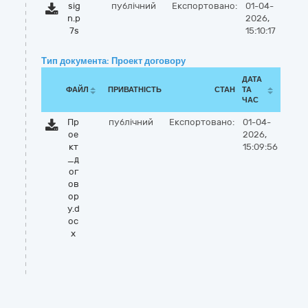
sig
публічний
Експортовано:
01-04-
n.p
2026,
7s
15:10:17
Тип документа: Проект договору
ДАТА
ФАЙЛ
ПРИВАТНІСТЬ
СТАН
ТА
ЧАС
Пр
публічний
Експортовано:
01-04-
ое
2026,
кт
15:09:56
_д
ог
ов
ор
у.d
oc
x