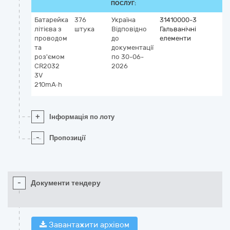
ПОСЛУГ:
Батарейка
376
Україна
31410000-3
літієва з
штука
Відповідно
Гальванічні
проводом
до
елементи
та
документації
роз'ємом
по 30-06-
CR2032
2026
3V
210mA∙h
+
Інформація по лоту
-
Пропозиції
-
Документи тендеру
Завантажити архівом