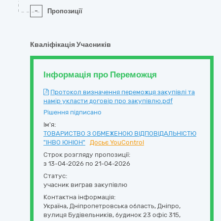
-
Пропозиції
Кваліфікація Учасників
Інформація про Переможця
Протокол визначення переможця закупівлі та
намір укласти договір про закупівлю.pdf
Рішення підписано
Ім'я:
ТОВАРИСТВО З ОБМЕЖЕНОЮ ВІДПОВІДАЛЬНІСТЮ
"ІНВО ЮНІОН"
Досьє YouControl
Строк розгляду пропозиції:
з 13-04-2026 по 21-04-2026
Статус:
учасник виграв закупівлю
Контактна інформація:
Україна
,
Дніпропетровська область
,
Дніпро,
вулиця Будівельників, будинок 23 офіс 315
,