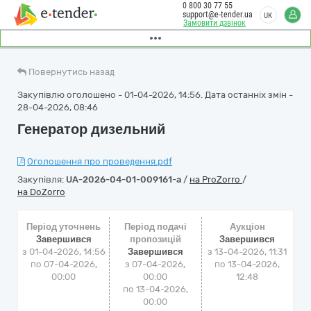
0 800 30 77 55
support@e-tender.ua
UK
Замовити дзвінок
Повернутись назад
Закупівлю оголошено - 01-04-2026, 14:56. Дата останніх змін -
28-04-2026, 08:46
Генератор дизельний
Оголошення про проведення.pdf
Закупівля:
UA-2026-04-01-009161-a
/
на ProZorro
/
на DoZorro
Період уточнень
Період подачі
Аукціон
Завершився
пропозицій
Завершився
з 01-04-2026, 14:56
Завершився
з
13-04-2026, 11:31
по 07-04-2026,
з 07-04-2026,
по
13-04-2026,
00:00
00:00
12:48
по 13-04-2026,
00:00