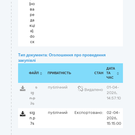
(но
ва
ре
да
кці
я).
do
cx
Тип документа: Оголошення про проведення
закупівлі
ДАТА
ФАЙЛ
ПРИВАТНІСТЬ
СТАН
ТА
ЧАС
s
публічний
01-04-
Видалено
ig
2026,
n.p
14:57:10
7s
sig
публічний
Експортовано:
02-04-
n.p
2026,
7s
15:15:00