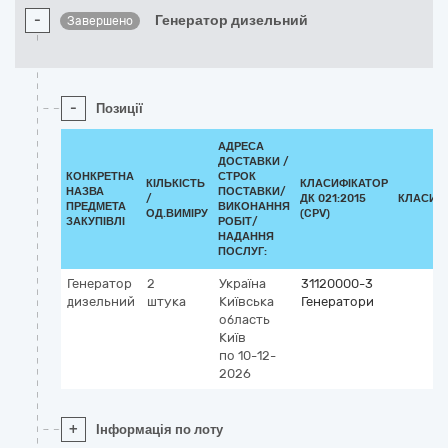
-
Генератор дизельний
Завершено
-
Позиції
АДРЕСА
ДОСТАВКИ /
КОНКРЕТНА
СТРОК
КІЛЬКІСТЬ
КЛАСИФІКАТОР
НАЗВА
ПОСТАВКИ/
/
ДК 021:2015
КЛАСИФ
ПРЕДМЕТА
ВИКОНАННЯ
ОД.ВИМІРУ
(CPV)
ЗАКУПІВЛІ
РОБІТ/
НАДАННЯ
ПОСЛУГ:
Генератор
2
Україна
31120000-3
дизельний
штука
Київська
Генератори
область
Київ
по 10-12-
2026
+
Інформація по лоту