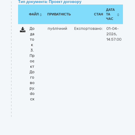
Тип документа: Проект договору
ДАТА
ФАЙЛ
ПРИВАТНІСТЬ
СТАН
ТА
ЧАС
До
публічний
Експортовано:
01-04-
да
2026,
то
14:57:00
к
3.
Пр
оє
кт
До
го
во
ру.
do
cx