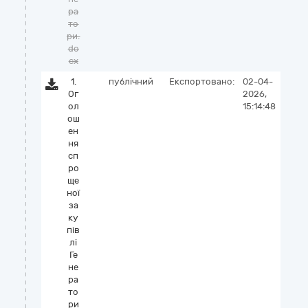
ра
то
ри.
do
cx
1.
публічний
Експортовано:
02-04-
Ог
2026,
ол
15:14:48
ош
ен
ня
сп
ро
ще
ної
за
ку
пів
лі
Ге
не
ра
то
ри