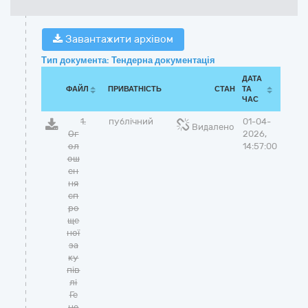
Завантажити архівом
Тип документа: Тендерна документація
ДАТА
ФАЙЛ
ПРИВАТНІСТЬ
СТАН
ТА
ЧАС
1.
публічний
01-04-
Видалено
Ог
2026,
ол
14:57:00
ош
ен
ня
сп
ро
ще
ної
за
ку
пів
лі
Ге
не