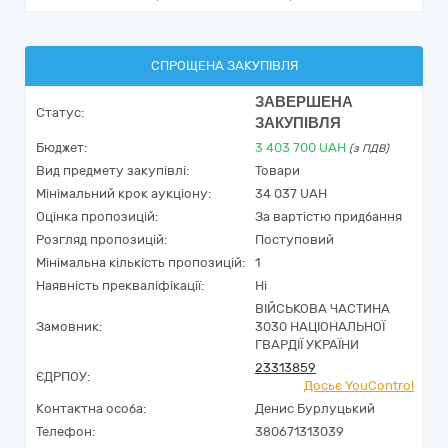
СПРОЩЕНА ЗАКУПІВЛЯ
ЗАВЕРШЕНА
Статус:
ЗАКУПІВЛЯ
Бюджет:
3 403 700
UAH
(з ПДВ)
Вид предмету закупівлі:
Товари
Мінімальний крок аукціону:
34 037 UAH
Оцінка пропозицій:
За вартістю придбання
Розгляд пропозицій:
Поступовий
Мінімальна кількість пропозицій:
1
Наявність прекваліфікації:
Ні
ВІЙСЬКОВА ЧАСТИНА
Замовник:
3030 НАЦІОНАЛЬНОЇ
ГВАРДІЇ УКРАЇНИ
23313859
ЄДРПОУ:
Досьє YouControl
Контактна особа:
Денис Бурлуцький
Телефон:
380671313039