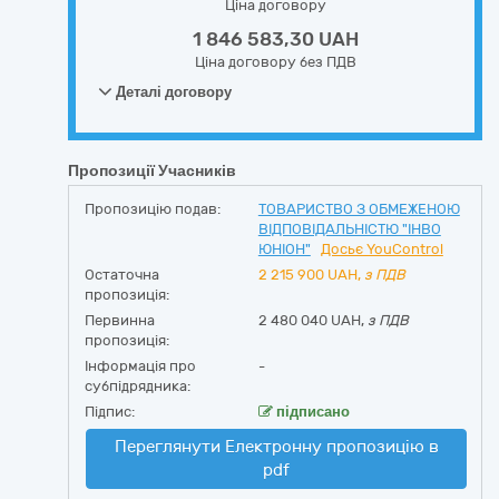
Ціна договору
1 846 583,30 UAH
Ціна договору без ПДВ
Деталі договору
Пропозиції Учасників
Пропозицію подав:
ТОВАРИСТВО З ОБМЕЖЕНОЮ
ВІДПОВІДАЛЬНІСТЮ "ІНВО
ЮНІОН"
Досьє YouControl
Остаточна
2 215 900
UAH,
з ПДВ
пропозиція:
Первинна
2 480 040 UAH,
з ПДВ
пропозиція:
Інформація про
-
субпідрядника:
Підпис:
підписано
Переглянути Електронну пропозицію в
pdf