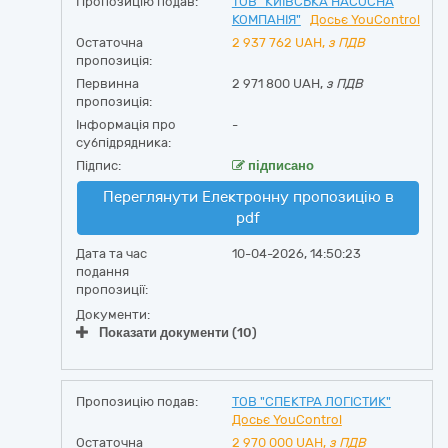
Пропозицію подав:
ТОВ "КИЇВСЬКА НАСОСНА
КОМПАНІЯ"
Досьє YouControl
Остаточна
2 937 762
UAH,
з ПДВ
пропозиція:
Первинна
2 971 800 UAH,
з ПДВ
пропозиція:
Інформація про
-
субпідрядника:
Підпис:
підписано
Переглянути Електронну пропозицію в
pdf
Дата та час
10-04-2026, 14:50:23
подання
пропозиції:
Документи:
Показати документи (10)
Пропозицію подав:
ТОВ "СПЕКТРА ЛОГІСТИК"
Досьє YouControl
Остаточна
2 970 000
UAH,
з ПДВ