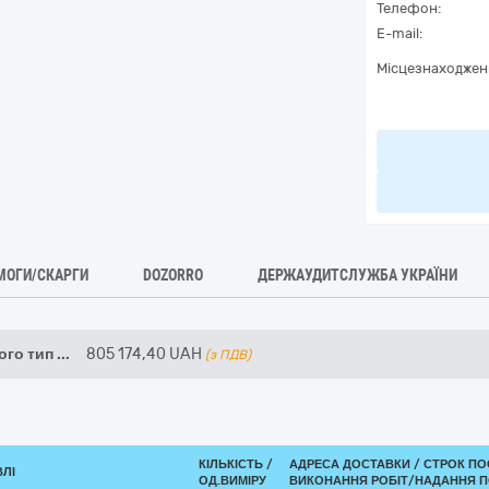
Телефон:
E-mail:
Місцезнаходжен
МОГИ/СКАРГИ
DOZORRO
ДЕРЖАУДИТСЛУЖБА УКРАЇНИ
ого тип
...
805 174,40
UAH
(з ПДВ)
КІЛЬКІСТЬ /
АДРЕСА ДОСТАВКИ /
СТРОК ПО
ВЛІ
ОД.ВИМІРУ
ВИКОНАННЯ РОБІТ/НАДАННЯ П