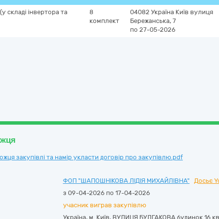
у складі інвертора та
8
04082
Україна
Київ
вулиця
комплект
Бережанська, 7
по 27-05-2026
ожця
ця закупівлі та намір укласти договір про закупівлю.pdf
ФОП "ШАПОШНІКОВА ЛІДІЯ МИХАЙЛІВНА"
Досьє Y
з 09-04-2026 по 17-04-2026
учасник виграв закупівлю
Україна
,
м. Київ
,
ВУЛИЦЯ БУЛГАКОВА будинок 16 кв