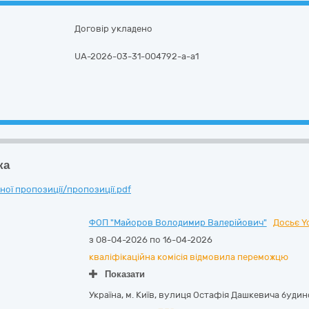
Договір укладено
UA-2026-03-31-004792-a-a1
ка
ої пропозиції/пропозиції.pdf
ФОП "Майоров Володимир Валерійович"
Досьє Y
з 08-04-2026 по 16-04-2026
кваліфікаційна комісія відмовила переможцю
Показати
Україна
,
м. Київ
,
вулиця Остафія Дашкевича будино