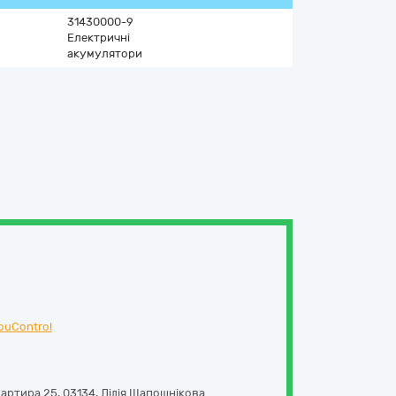
31430000-9
Електричні
акумулятори
ouControl
артира 25
,
03134
,
Лідія Шапошнікова