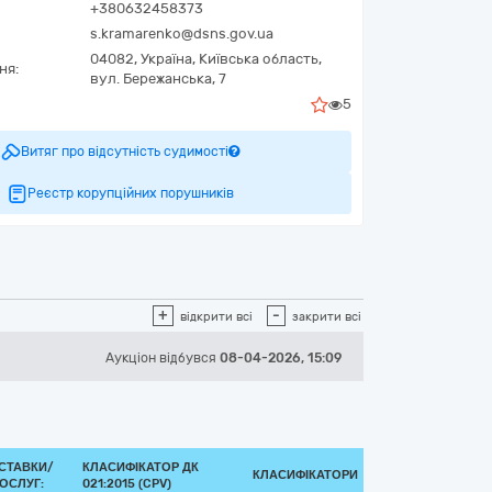
+380632458373
s.kramarenko@dsns.gov.ua
04082,
Україна
,
Київська область,
ня:
вул. Бережанська, 7
5
Витяг про відсутність судимості
Реєстр корупційних порушників
+
-
відкрити всі
закрити всі
Аукціон відбувся
08-04-2026, 15:09
СТАВКИ/
КЛАСИФІКАТОР ДК
КЛАСИФІКАТОРИ
ОСЛУГ:
021:2015 (CPV)