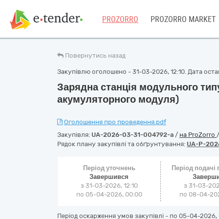
PROZORRO
PROZORRO MARKET
Повернутись назад
Закупівлю оголошено - 31-03-2026, 12:10. Дата остан
Зарядна станція модульного типу
акумуляторного модуля)
Оголошення про проведення.pdf
Закупівля:
UA-2026-03-31-004792-a
/
на ProZorro
Рядок плану закупівлі та обґрунтування:
UA-P-202
Період уточнень
Період подачі
Завершився
Заверш
з 31-03-2026, 12:10
з 31-03-202
по 05-04-2026, 00:00
по 08-04-202
Період оскарження умов закупівлі - по
05-04-2026, 