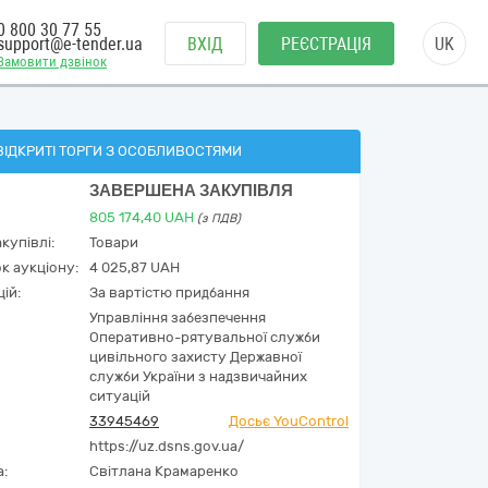
0 800 30 77 55
support@e-tender.ua
ВХІД
РЕЄСТРАЦІЯ
UK
Замовити дзвінок
ВІДКРИТІ ТОРГИ З ОСОБЛИВОСТЯМИ
ЗАВЕРШЕНА ЗАКУПІВЛЯ
805 174,40
UAH
(з ПДВ)
купівлі:
Товари
к аукціону:
4 025,87 UAH
ій:
За вартістю придбання
Управління забезпечення
Оперативно-рятувальної служби
цивільного захисту Державної
служби України з надзвичайних
ситуацій
33945469
Досьє YouControl
https://uz.dsns.gov.ua/
а:
Світлана Крамаренко