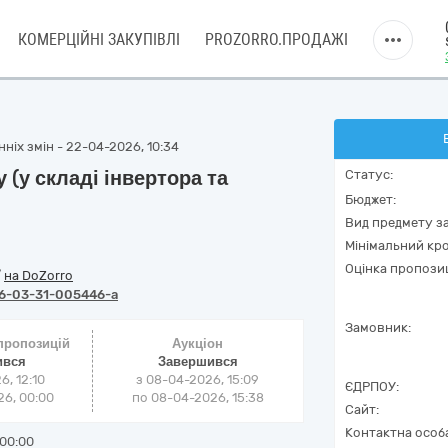
КОМЕРЦІЙНІ ЗАКУПІВЛІ
PROZORRO.ПРОДАЖІ
ніх змін - 22-04-2026, 10:34
 (у складі інвертора та
Статус:
Бюджет:
Вид предмету за
Мінімальний кро
Оцінка пропозиц
/
на DoZorro
6-03-31-005446-a
Замовник:
 пропозицій
Аукціон
ився
Завершився
6, 12:10
з
08-04-2026, 15:09
ЄДРПОУ:
6, 00:00
по
08-04-2026, 15:38
Сайт:
Контактна особ
00:00