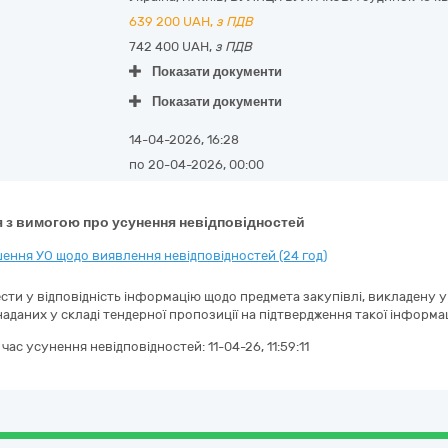
639 200
UAH,
з ПДВ
742 400 UAH,
з ПДВ
Показати документи
Показати документи
14-04-2026, 16:28
по 20-04-2026, 00:00
 з вимогою про усунення невідповідностей
ення УО щодо виявлення невідповідностей (24 год)
ти у відповідність інформацію щодо предмета закупівлі, викладену у д
аданих у складі тендерної пропозиції на підтвердження такої інформац
а час усунення невідповідностей:
11-04-26, 11:59:11