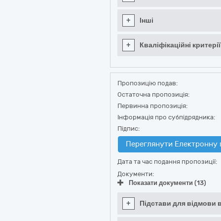
+
Інші
+
Кваліфікаційні критерії
Пропозицію подав:
Остаточна пропозиція:
Первинна пропозиція:
Інформація про субпідрядника:
Підпис:
Переглянути Електронну 
Дата та час подання пропозиції:
Документи:
Показати документи (13)
+
Підстави для відмови в