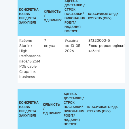
АДРЕСА
ДОСТАВКИ /
КОНКРЕТНА
СТРОК
КІЛЬКІСТЬ
НАЗВА
ПОСТАВКИ/
КЛАСИФІКАТОР ДК
/
ПРЕДМЕТА
ВИКОНАННЯ
021:2015 (CPV)
ОД.ВИМІРУ
ЗАКУПІВЛІ
РОБІТ/
НАДАННЯ
ПОСЛУГ:
Кабель
7
Україна
31320000-5
Starlink
штука
по 10-05-
Електророзподільні
High
2026
кабелі
Perfomance
кабель 25М
POE cable
Старлінк
business
АДРЕСА
ДОСТАВКИ /
КОНКРЕТНА
СТРОК
КІЛЬКІСТЬ
НАЗВА
ПОСТАВКИ/
КЛАСИФІКАТОР ДК
/
ПРЕДМЕТА
ВИКОНАННЯ
021:2015 (CPV)
ОД.ВИМІРУ
ЗАКУПІВЛІ
РОБІТ/
НАДАННЯ
ПОСЛУГ: