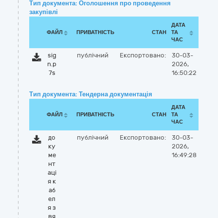
Тип документа: Оголошення про проведення
закупівлі
ДАТА
ФАЙЛ
ПРИВАТНІСТЬ
СТАН
ТА
ЧАС
sig
публічний
Експортовано:
30-03-
n.p
2026,
7s
16:50:22
Тип документа: Тендерна документація
ДАТА
ФАЙЛ
ПРИВАТНІСТЬ
СТАН
ТА
ЧАС
до
публічний
Експортовано:
30-03-
ку
2026,
ме
16:49:28
нт
аці
я к
аб
ел
я з
вя