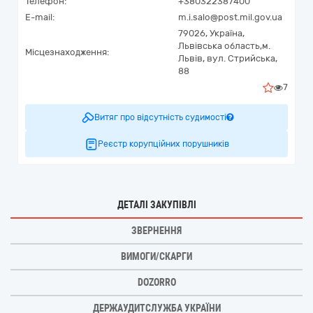
Телефон:
+380322387400
E-mail:
m.i.salo@post.mil.gov.ua
79026,
Україна
,
Львівська область,
м.
Місцезнаходження:
Львів,
вул. Стрийська,
88
7
Витяг про відсутність судимості
Реєстр корупційних порушників
ДЕТАЛІ ЗАКУПІВЛІ
ЗВЕРНЕННЯ
ВИМОГИ/СКАРГИ
DOZORRO
ДЕРЖАУДИТСЛУЖБА УКРАЇНИ