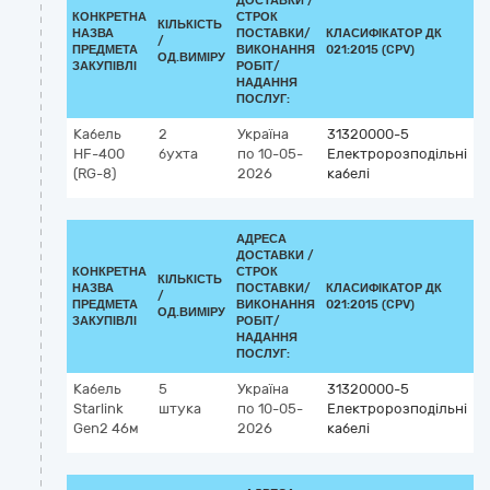
ДОСТАВКИ /
КОНКРЕТНА
СТРОК
КІЛЬКІСТЬ
НАЗВА
ПОСТАВКИ/
КЛАСИФІКАТОР ДК
/
К
ПРЕДМЕТА
ВИКОНАННЯ
021:2015 (CPV)
ОД.ВИМІРУ
ЗАКУПІВЛІ
РОБІТ/
НАДАННЯ
ПОСЛУГ:
Кабель
2
Україна
31320000-5
HF-400
бухта
по 10-05-
Електророзподільні
(RG-8)
2026
кабелі
АДРЕСА
ДОСТАВКИ /
КОНКРЕТНА
СТРОК
КІЛЬКІСТЬ
НАЗВА
ПОСТАВКИ/
КЛАСИФІКАТОР ДК
/
К
ПРЕДМЕТА
ВИКОНАННЯ
021:2015 (CPV)
ОД.ВИМІРУ
ЗАКУПІВЛІ
РОБІТ/
НАДАННЯ
ПОСЛУГ:
Кабель
5
Україна
31320000-5
Starlink
штука
по 10-05-
Електророзподільні
Gen2 46м
2026
кабелі