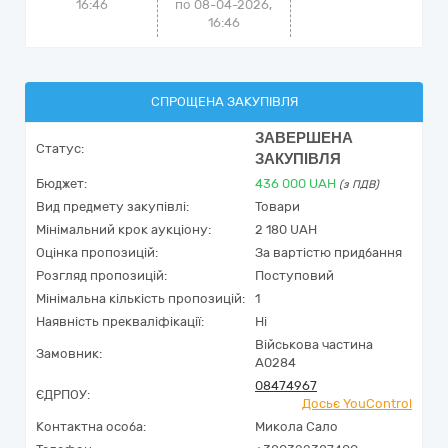
16:46
по 08-04-2026,
16:46
СПРОЩЕНА ЗАКУПІВЛЯ
ЗАВЕРШЕНА
Статус:
ЗАКУПІВЛЯ
Бюджет:
436 000
UAH
(з ПДВ)
Вид предмету закупівлі:
Товари
Мінімальний крок аукціону:
2 180 UAH
Оцінка пропозицій:
За вартістю придбання
Розгляд пропозицій:
Поступовий
Мінімальна кількість пропозицій:
1
Наявність прекваліфікації:
Ні
Військова частина
Замовник:
А0284
08474967
ЄДРПОУ:
Досьє YouControl
Контактна особа:
Микола Сало