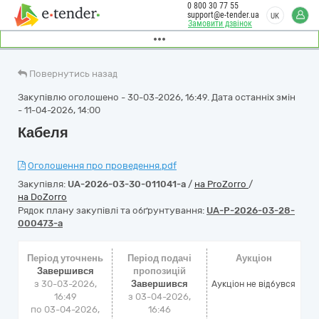
0 800 30 77 55
support@e-tender.ua
UK
Замовити дзвінок
Повернутись назад
Закупівлю оголошено - 30-03-2026, 16:49. Дата останніх змін
- 11-04-2026, 14:00
Кабеля
Оголошення про проведення.pdf
Закупівля:
UA-2026-03-30-011041-a
/
на ProZorro
/
на DoZorro
Рядок плану закупівлі та обґрунтування:
UA-P-2026-03-28-
000473-a
Період уточнень
Період подачі
Аукціон
Завершився
пропозицій
з 30-03-2026,
Завершився
Аукціон не відбувся
16:49
з 03-04-2026,
по 03-04-2026,
16:46