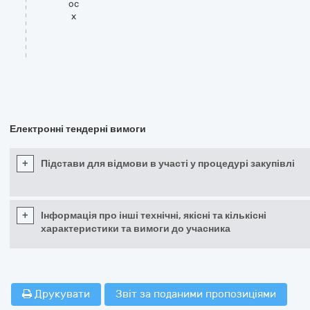
oc
x
Електронні тендерні вимоги
+
Підстави для відмови в участі у процедурі закупівлі
+
Інформація про інші технічні, якісні та кількісні
характеристики та вимоги до учасника
Друкувати
Звіт за поданими пропозиціями