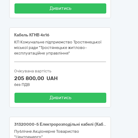
Дивитись
Кабель КГНВ 4х16
КП Комунальне підприємство Тростянецької
міської ради "Тростянецьке житлово-
експлуатаційне управління"
Очікувана вартість
205 800,00 UAH
без ПДВ
Дивитись
31320000-5 Електророзподільні кабелі (Кабельно-провідникова продукція)
Публічне Акціонерне Товариство
"Центренерго"