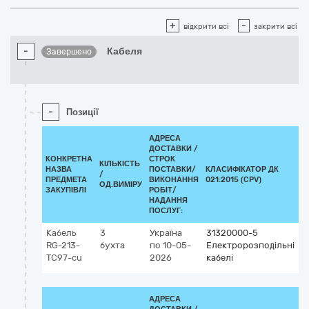
+
-
відкрити всі
закрити всі
-
Кабеля
Завершено
-
Позиції
АДРЕСА
ДОСТАВКИ /
КОНКРЕТНА
СТРОК
КІЛЬКІСТЬ
НАЗВА
ПОСТАВКИ/
КЛАСИФІКАТОР ДК
/
К
ПРЕДМЕТА
ВИКОНАННЯ
021:2015 (CPV)
ОД.ВИМІРУ
ЗАКУПІВЛІ
РОБІТ/
НАДАННЯ
ПОСЛУГ:
Кабель
3
Україна
31320000-5
RG-213-
бухта
по 10-05-
Електророзподільні
TC97-cu
2026
кабелі
АДРЕСА