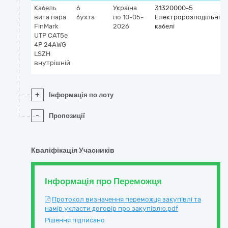
Кабель
6
Україна
31320000-5
вита пара
бухта
по 10-05-
Електророзподільні
FinMark
2026
кабелі
UTP CAT5e
4P 24AWG
LSZH
внутрішній
+
Інформація по лоту
-
Пропозиції
Кваліфікація Учасників
Інформація про Переможця
Протокол визначення переможця закупівлі та
намір укласти договір про закупівлю.pdf
Рішення підписано