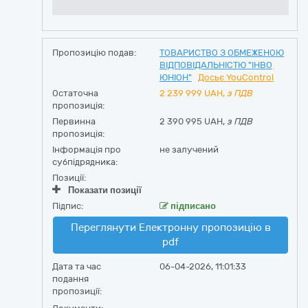
Пропозицію подав:
ТОВАРИСТВО З ОБМЕЖЕНОЮ
ВІДПОВІДАЛЬНІСТЮ "ІНВО
ЮНІОН"
Досьє YouControl
Остаточна
2 239 999
UAH,
з ПДВ
пропозиція:
Первинна
2 390 995 UAH,
з ПДВ
пропозиція:
Інформація про
не залучений
субпідрядника:
Позиції:
Показати позиції
Підпис:
підписано
Переглянути Електронну пропозицію в
pdf
Дата та час
06-04-2026, 11:01:33
подання
пропозиції: