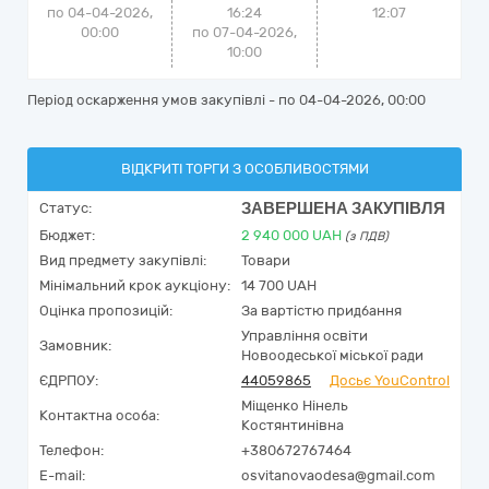
по 04-04-2026,
16:24
12:07
00:00
по 07-04-2026,
10:00
Період оскарження умов закупівлі - по
04-04-2026, 00:00
ВІДКРИТІ ТОРГИ З ОСОБЛИВОСТЯМИ
ЗАВЕРШЕНА ЗАКУПІВЛЯ
Статус:
Бюджет:
2 940 000
UAH
(з ПДВ)
Вид предмету закупівлі:
Товари
Мінімальний крок аукціону:
14 700 UAH
Оцінка пропозицій:
За вартістю придбання
Управління освіти
Замовник:
Новоодеської міської ради
ЄДРПОУ:
44059865
Досьє YouControl
Міщенко Нінель
Контактна особа:
Костянтинівна
Телефон:
+380672767464
E-mail:
osvitanovaodesa@gmail.com