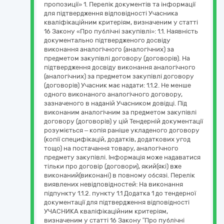
пропозиції» 1. Перелік документів та інформації
для підтвердження відповідності Учасника
кваліфікаційним критеріям, визначеним у статті
16 Закону «Про публічні закупівлі»: 1.1. Наявність
документально підтвердженого досвіду
виконання аналогічного (аналогічних) за
предметом закупівлі договору (договорів). На
підтвердження досвіду виконання аналогічного
(аналогічних) за предметом закупівлі договору
(договорів) Учасник має надати: 1.1.2. Не менше
одного виконаного аналогічного договору,
зазначеного в наданій Учасником довідці. Під
виконаним аналогічним за предметом закупівлі
договору (договорів) у цій Тендерній документації
розуміється – копія раніше укладеного договору
(копії специфікацій, додатків, додаткових угод
тощо) на постачання товару, аналогічного
предмету закупівлі. Інформація може надаватися
тільки про договір (договори), який(які) вже
виконаний(виконані) в повному обсязі. Перелік
виявлених невідповідностей: На виконання
підпункту 1.1.2. пункту 1.1 Додатка 1 до тендерної
документації для підтвердження відповідності
УЧАСНИКА кваліфікаційним критеріям,
визначеним у статті 16 Закону “Про публічні