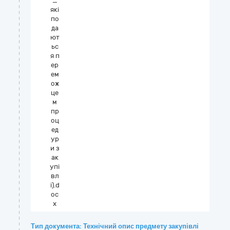
_
які
по
да
ют
ьс
я п
ер
ем
ож
це
м
пр
оц
ед
ур
и з
ак
упі
вл
і).d
oc
x
Тип документа: Технічний опис предмету закупівлі