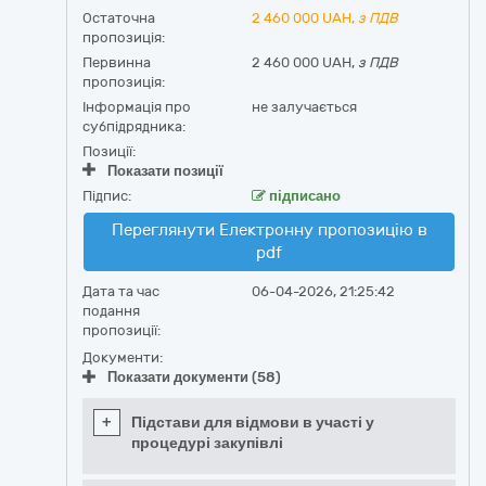
Остаточна
2 460 000
UAH,
з ПДВ
пропозиція:
Первинна
2 460 000 UAH,
з ПДВ
пропозиція:
Інформація про
не залучається
субпідрядника:
Позиції:
Показати позиції
Підпис:
підписано
Переглянути Електронну пропозицію в
pdf
Дата та час
06-04-2026, 21:25:42
подання
пропозиції:
Документи:
Показати документи (58)
+
Підстави для відмови в участі у
процедурі закупівлі