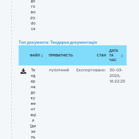
до
го
во
ру.
do
cx
Тип документа: Тендерна документація
ДАТА
ФАЙЛ
ПРИВАТНІСТЬ
СТАН
ТА
ЧАС
Те
публічний
Експортовано:
30-03-
нд
2026,
ер
16:22:25
на
до
ку
ме
нт
аці
я
(ди
зе
ль