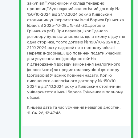
закупівлі” Учасником у складі тендерної
пропозиції був наданий аналогічний договір №
150/10-2024 від 21.10.2024 року з Київським
столичним університетом імені Бориса Грінченка
(файл. 3 2025-10-08_15-33-30_договір
Грінченка.pdf). При перевірці копії даного
договору було встановлено, що в ньому відсутня
одна сторінка, тобто договір № 150/10-2024 від
21.10.2024 року наданий не в повному обсязі.
Перелік інформації, що повинен подати Учасник
для усунення невідповідностей: На
підтвердження досвіду виконання аналогічного
(аналогічних) за предметом закупівлі договору
(договорів) Учасник повинен надати: Копію
виконаного аналогічного договору № 150/10-
2024 від 21.10.2024 року з Київським столичним
університетом імені Бориса Грінченка в повному
обсязі.
Кінцева дата та час усунення невідповідностей:
11-04-26, 12:47:46