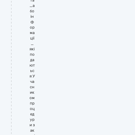
та
_а
бо
ін
ф
ор
ма
ції
_
які
по
да
ют
ьс
я У
ча
сн
ик
ом
пр
оц
ед
ур
и з
ак