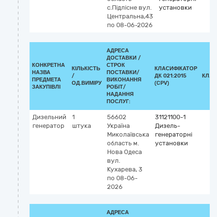
с.Підлісне
вул.
установки
Центральна,43
по 08-06-2026
АДРЕСА
ДОСТАВКИ /
КОНКРЕТНА
СТРОК
КІЛЬКІСТЬ
КЛАСИФІКАТОР
НАЗВА
ПОСТАВКИ/
/
ДК 021:2015
КЛАС
ПРЕДМЕТА
ВИКОНАННЯ
ОД.ВИМІРУ
(CPV)
ЗАКУПІВЛІ
РОБІТ/
НАДАННЯ
ПОСЛУГ:
Дизельний
1
56602
31121100-1
генератор
штука
Україна
Дизель-
Миколаївська
генераторні
область
м.
установки
Нова Одеса
вул.
Кухарева, 3
по 08-06-
2026
АДРЕСА