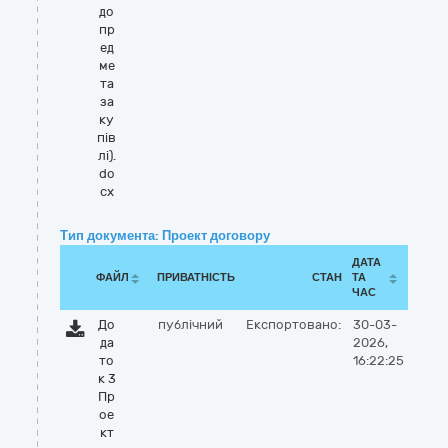
до
пр
ед
ме
та
за
ку
пів
лі).
do
cx
Тип документа: Проект договору
ДАТА
ФАЙЛ
ПРИВАТНІСТЬ
СТАН
ТА
ЧАС
До
публічний
Експортовано:
30-03-
да
2026,
то
16:22:25
к 3
Пр
ое
кт