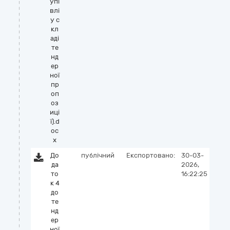
упі
влі
у с
кл
аді
те
нд
ер
ної
пр
оп
оз
иці
ї).d
oc
x
До
публічний
Експортовано:
30-03-
да
2026,
то
16:22:25
к 4
до
те
нд
ер
ної