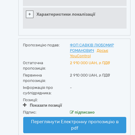
+
Характеристики локалізації
Пропозицію подав:
ФОП САВКІВ ЛЮБОМИР
РОМАНОВИЧ
Досьє
YouControl
Остаточна
2 910 000
UAH,
з ПДВ
пропозиція:
Первинна
2 910 000 UAH,
з ПДВ
пропозиція:
Інформація про
-
субпідрядника:
Позиції:
Показати позиції
Підпис:
підписано
Переглянути Електронну пропозицію в
pdf