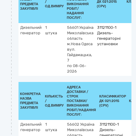
/
ДК 021:2015
КЛАС
ПРЕДМЕТА
ВИКОНАННЯ
ОД.ВИМІРУ
(CPV)
ЗАКУПІВЛІ
РОБІТ/
НАДАННЯ
ПОСЛУГ:
Дизельний
1
56601
Україна
31121100-1
генератор
штука
Миколаївська
Дизель-
область
генераторні
м.Нова Одеса
установки
вул.
Гайдамацька,
7
по 08-06-
2026
АДРЕСА
ДОСТАВКИ /
КОНКРЕТНА
КІЛЬКІСТЬ
СТРОК
КЛАСИФІКАТОР
НАЗВА
/
ПОСТАВКИ/
ДК 021:2015
КЛА
ПРЕДМЕТА
ОД.ВИМІРУ
ВИКОНАННЯ
(CPV)
ЗАКУПІВЛІ
РОБІТ/НАДАННЯ
ПОСЛУГ:
Дизельний
1
56602
Україна
31121100-1
генератор
штука
Миколаївська
Дизель-
область
генераторні