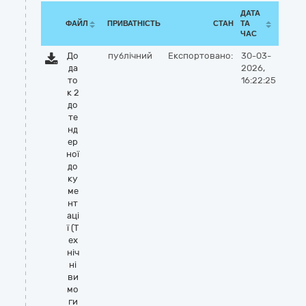
ДАТА
ФАЙЛ
ПРИВАТНІСТЬ
СТАН
ТА
ЧАС
До
публічний
Експортовано:
30-03-
да
2026,
то
16:22:25
к 2
до
те
нд
ер
ної
до
ку
ме
нт
аці
ї (Т
ех
ніч
ні
ви
мо
ги