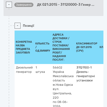
-
ДК 021:2015 - 31120000-3 Генер
...
Завершено
-
Позиції
АДРЕСА
ДОСТАВКИ /
КОНКРЕТНА
СТРОК
КІЛЬКІСТЬ
КЛАСИФІКАТОР
НАЗВА
ПОСТАВКИ/
/
ДК 021:2015
КЛАС
ПРЕДМЕТА
ВИКОНАННЯ
ОД.ВИМІРУ
(CPV)
ЗАКУПІВЛІ
РОБІТ/
НАДАННЯ
ПОСЛУГ:
Дизельний
1
56602
31121100-1
генератор
штука
Україна
Дизель-
Миколаївська
генераторні
область
установки
м.Нова Одеса
вул.
Центральна,
220
по 08-06-
2026