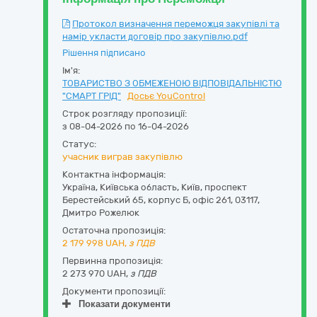
Протокол визначення переможця закупівлі та
намір укласти договір про закупівлю.pdf
Рішення підписано
Ім'я:
ТОВАРИСТВО З ОБМЕЖЕНОЮ ВІДПОВІДАЛЬНІСТЮ
"СМАРТ ГРІД"
Досьє YouControl
Строк розгляду пропозиції:
з 08-04-2026 по 16-04-2026
Статус:
учасник виграв закупівлю
Контактна інформація:
Україна
,
Київська область
,
Київ,
проспект
Берестейський 65, корпус Б, офіс 261
,
03117
,
Дмитро Рожелюк
Остаточна пропозиція:
2 179 998
UAH,
з ПДВ
Первинна пропозиція:
2 273 970 UAH,
з ПДВ
Документи пропозиції:
Показати документи