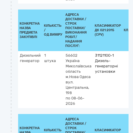
АДРЕСА
ДОСТАВКИ /
КОНКРЕТНА
СТРОК
КІЛЬКІСТЬ
КЛАСИФІКАТОР
НАЗВА
ПОСТАВКИ/
/
ДК 021:2015
КЛАС
ПРЕДМЕТА
ВИКОНАННЯ
ОД.ВИМІРУ
(CPV)
ЗАКУПІВЛІ
РОБІТ/
НАДАННЯ
ПОСЛУГ:
Дизельний
1
56602
31121100-1
генератор
штука
Україна
Дизель-
Миколаївська
генераторні
область
установки
м.Нова Одеса
вул.
Центральна,
198
по 08-06-
2026
АДРЕСА
ДОСТАВКИ /
КОНКРЕТНА
СТРОК
КІЛЬКІСТЬ
КЛАСИФІКАТОР
НАЗВА
ПОСТАВКИ/