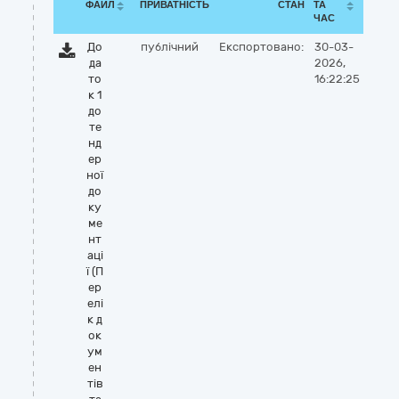
ФАЙЛ
ПРИВАТНІСТЬ
СТАН
ТА
ЧАС
До
публічний
Експортовано:
30-03-
да
2026,
то
16:22:25
к 1
до
те
нд
ер
ної
до
ку
ме
нт
аці
ї (П
ер
елі
к д
ок
ум
ен
тів