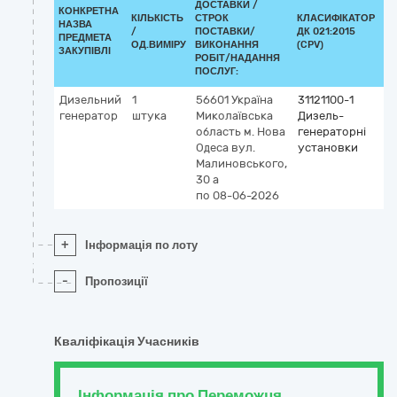
ДОСТАВКИ /
КОНКРЕТНА
КІЛЬКІСТЬ
СТРОК
КЛАСИФІКАТОР
НАЗВА
/
ПОСТАВКИ/
ДК 021:2015
КЛ
ПРЕДМЕТА
ОД.ВИМІРУ
ВИКОНАННЯ
(CPV)
ЗАКУПІВЛІ
РОБІТ/НАДАННЯ
ПОСЛУГ:
Дизельний
1
56601
Україна
31121100-1
генератор
штука
Миколаївська
Дизель-
область
м. Нова
генераторні
Одеса
вул.
установки
Малиновського,
30 а
по 08-06-2026
+
Інформація по лоту
-
Пропозиції
Кваліфікація Учасників
Інформація про Переможця