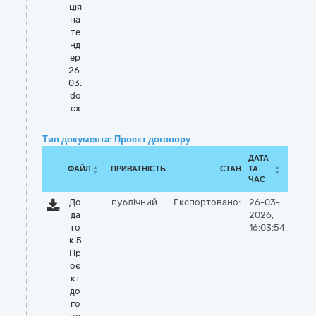
ція
на
те
нд
ер
26.
03.
do
cx
Тип документа: Проект договору
ДАТА
ФАЙЛ
ПРИВАТНІСТЬ
СТАН
ТА
ЧАС
До
публічний
Експортовано:
26-03-
да
2026,
то
16:03:54
к 5
Пр
оє
кт
до
го