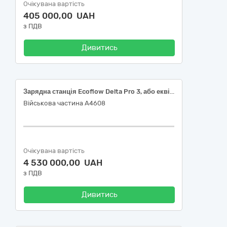
Очікувана вартість
405 000,00 UAH
з ПДВ
Дивитись
Зарядна станція Ecoflow Delta Pro 3, або еквівалент, характеристики якого повністю відповідають або перевищують встановлені вимоги
Військова частина А4608
Очікувана вартість
4 530 000,00 UAH
з ПДВ
Дивитись