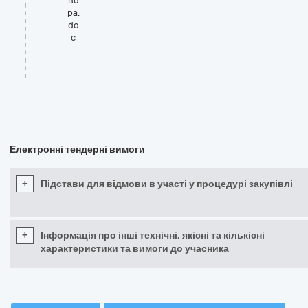
во
ра.
do
c
Електронні тендерні вимоги
+
Підстави для відмови в участі у процедурі закупівлі
+
Інформація про інші технічні, якісні та кількісні
характеристики та вимоги до учасника