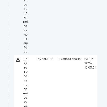
к 1
до
те
нд
ер
ної
до
ку
ме
нт
аці
ї.d
oc
До
публічний
Експортовано:
26-03-
да
2026,
то
16:03:54
к 2
до
те
нд
ер
ної
до
ку
ме