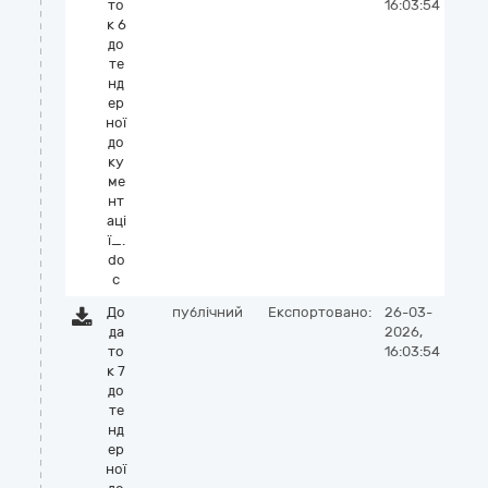
то
16:03:54
к 6
до
те
нд
ер
ної
до
ку
ме
нт
аці
ї_.
do
c
До
публічний
Експортовано:
26-03-
да
2026,
то
16:03:54
к 7
до
те
нд
ер
ної