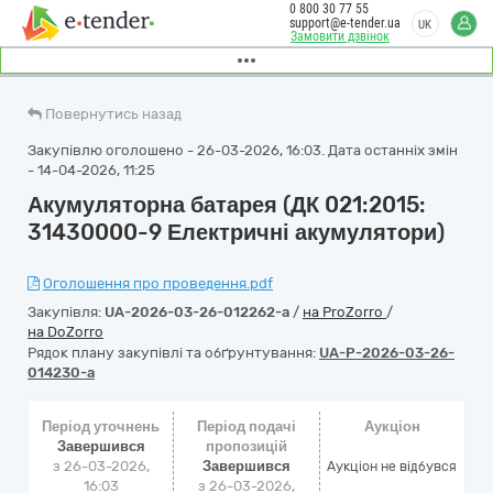
0 800 30 77 55
support@e-tender.ua
UK
Замовити дзвінок
Повернутись назад
Закупівлю оголошено - 26-03-2026, 16:03. Дата останніх змін
- 14-04-2026, 11:25
Акумуляторна батарея (ДК 021:2015:
31430000-9 Електричні акумулятори)
Оголошення про проведення.pdf
Закупівля:
UA-2026-03-26-012262-a
/
на ProZorro
/
на DoZorro
Рядок плану закупівлі та обґрунтування:
UA-P-2026-03-26-
014230-a
Період уточнень
Період подачі
Аукціон
Завершився
пропозицій
з 26-03-2026,
Завершився
Аукціон не відбувся
16:03
з 26-03-2026,