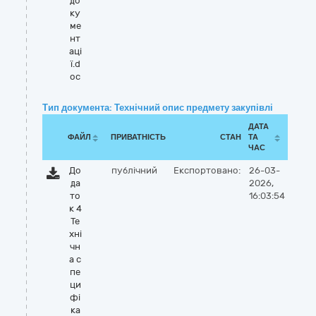
до
ку
ме
нт
аці
ї.d
oc
Тип документа: Технічний опис предмету закупівлі
ДАТА
ФАЙЛ
ПРИВАТНІСТЬ
СТАН
ТА
ЧАС
До
публічний
Експортовано:
26-03-
да
2026,
то
16:03:54
к 4
Те
хні
чн
а с
пе
ци
фі
ка