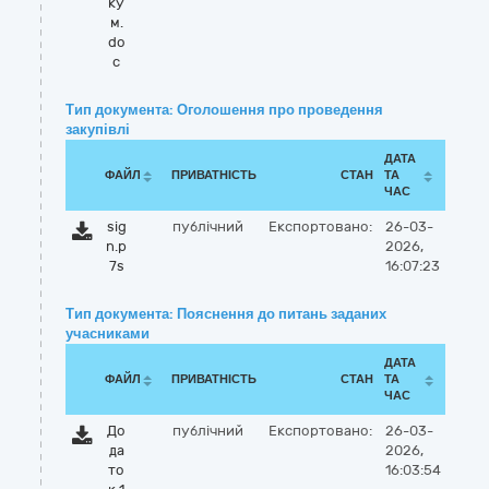
ку
м.
do
c
Тип документа: Оголошення про проведення
закупівлі
ДАТА
ФАЙЛ
ПРИВАТНІСТЬ
СТАН
ТА
ЧАС
sig
публічний
Експортовано:
26-03-
n.p
2026,
7s
16:07:23
Тип документа: Пояснення до питань заданих
учасниками
ДАТА
ФАЙЛ
ПРИВАТНІСТЬ
СТАН
ТА
ЧАС
До
публічний
Експортовано:
26-03-
да
2026,
то
16:03:54