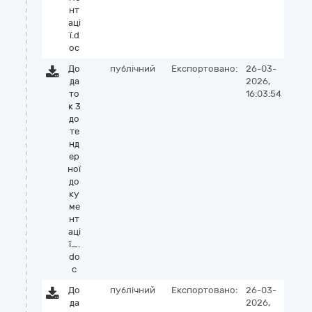
нт
аці
ї.d
oc
До
публічний
Експортовано:
26-03-
да
2026,
то
16:03:54
к 3
до
те
нд
ер
ної
до
ку
ме
нт
аці
ї_.
do
c
До
публічний
Експортовано:
26-03-
да
2026,