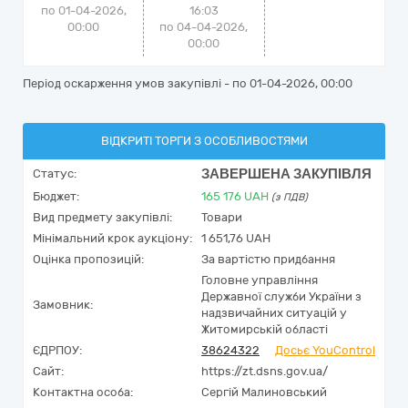
по 01-04-2026,
16:03
00:00
по 04-04-2026,
00:00
Період оскарження умов закупівлі - по
01-04-2026, 00:00
ВІДКРИТІ ТОРГИ З ОСОБЛИВОСТЯМИ
ЗАВЕРШЕНА ЗАКУПІВЛЯ
Статус:
Бюджет:
165 176
UAH
(з ПДВ)
Вид предмету закупівлі:
Товари
Мінімальний крок аукціону:
1 651,76 UAH
Оцінка пропозицій:
За вартістю придбання
Головне управління
Державної служби України з
Замовник:
надзвичайних ситуацій у
Житомирській області
ЄДРПОУ:
38624322
Досьє YouControl
Сайт:
https://zt.dsns.gov.ua/
Контактна особа:
Сергій Малиновський