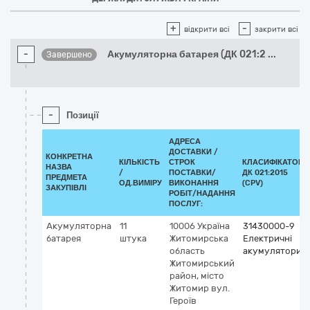
+
-
відкрити всі
закрити всі
-
Акумуляторна батарея (ДК 021:2
...
Завершено
-
Позиції
АДРЕСА
ДОСТАВКИ /
КОНКРЕТНА
КІЛЬКІСТЬ
СТРОК
КЛАСИФІКАТОР
НАЗВА
/
ПОСТАВКИ/
ДК 021:2015
ПРЕДМЕТА
ОД.ВИМІРУ
ВИКОНАННЯ
(CPV)
ЗАКУПІВЛІ
РОБІТ/НАДАННЯ
ПОСЛУГ:
Акумуляторна
11
10006
Україна
31430000-9
батарея
штука
Житомирська
Електричні
область
акумулятори
Житомирський
район, місто
Житомир
вул.
Героїв