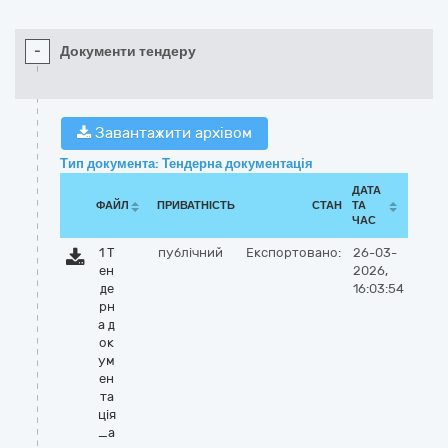
-
Документи тендеру
Завантажити архівом
Тип документа: Тендерна документація
ДАТА
ФАЙЛ
ПРИВАТНІСТЬ
СТАН
ТА
ЧАС
1 Т
публічний
Експортовано:
26-03-
ен
2026,
де
16:03:54
рн
а д
ок
ум
ен
та
ція
_а