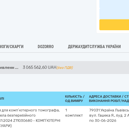
МОГИ/СКАРГИ
DOZORRO
ДЕРЖАУДИТСЛУЖБА УКРАЇНИ
живленн
...
3 065 562,60
UAH
(без ПДВ)
КІЛЬКІСТЬ /
АДРЕСА ДОСТАВКИ /
СТ
ВЛІ
ОД.ВИМІРУ
ВИКОНАННЯ РОБІТ/НАД
я для комп’ютерного томографа,
1
79031
Україна
Львівсь
рела безперебійного
комплект
вул. Гашека Я., буд. 2 
31:2024 Z11030680 - КОМП’ЮТЕРНІ
по 30-06-2026
СУАРИ)