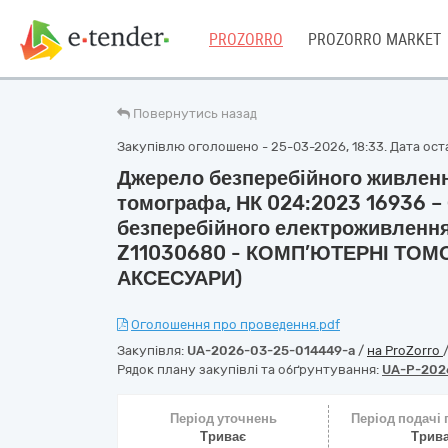
PROZORRO
PROZORRO MARKET
Повернутись назад
Закупівлю оголошено - 25-03-2026, 18:33. Дата оста
Джерело безперебійного живлен
томографа, НК 024:2023 16936 –
безперебійного електроживлення
Z11030680 - КОМП’ЮТЕРНІ ТОМО
АКСЕСУАРИ)
Оголошення про проведення.pdf
Закупівля:
UA-2026-03-25-014449-a
/
на ProZorro
Рядок плану закупівлі та обґрунтування:
UA-P-202
Період уточнень
Період подачі
Триває
Трив