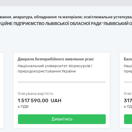
кування, апаратура, обладнання та матеріали; освітлювальне устаткув
ЕРЦІЙНЕ ПІДПРИЄМСТВО ЛЬВІВСЬКОЇ ОБЛАСНОЇ РАДИ "ЛЬВІВСЬКИЙ
Джерела безперебійного живлення різні
Бала
Національний університет біоресурсів і
Наці
природокористування України
при
Очікувана вартість
Очік
1 517 590,00 UAH
317
з ПДВ
з П
Дивитись