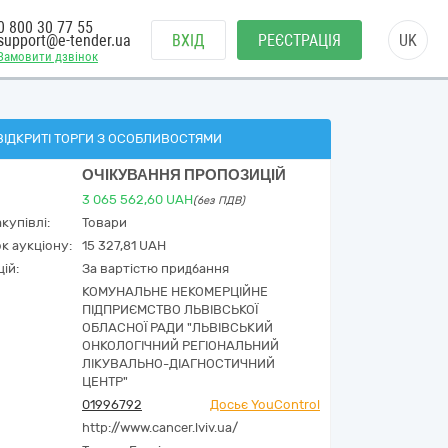
0 800 30 77 55
support@e-tender.ua
ВХІД
РЕЄСТРАЦІЯ
UK
Замовити дзвінок
ВІДКРИТІ ТОРГИ З ОСОБЛИВОСТЯМИ
ОЧІКУВАННЯ ПРОПОЗИЦІЙ
3 065 562,60
UAH
(без ПДВ)
купівлі:
Товари
к аукціону:
15 327,81 UAH
ій:
За вартістю придбання
КОМУНАЛЬНЕ НЕКОМЕРЦІЙНЕ
ПІДПРИЄМСТВО ЛЬВІВСЬКОЇ
ОБЛАСНОЇ РАДИ "ЛЬВІВСЬКИЙ
ОНКОЛОГІЧНИЙ РЕГІОНАЛЬНИЙ
ЛІКУВАЛЬНО-ДІАГНОСТИЧНИЙ
ЦЕНТР"
01996792
Досьє YouControl
http://www.cancer.lviv.ua/