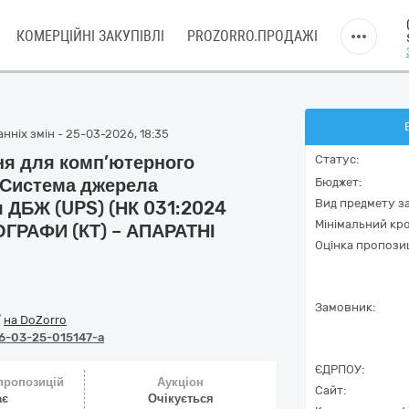
КОМЕРЦІЙНІ ЗАКУПІВЛІ
PROZORRO.ПРОДАЖІ
нніх змін - 25-03-2026, 18:35
ня для комп’ютерного
Статус:
 Система джерела
Бюджет:
Вид предмету за
 ДБЖ (UPS) (НК 031:2024
Мінімальний кро
ГРАФИ (КТ) – АПАРАТНІ
Оцінка пропозиц
Замовник:
/
на DoZorro
6-03-25-015147-a
ЄДРПОУ:
 пропозицій
Аукціон
Сайт:
ає
Очікується