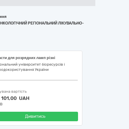
ання
 ОНКОЛОГІЧНИЙ РЕГІОНАЛЬНИЙ ЛІКУВАЛЬНО-
сти для розрядних ламп різні
ональний університет біоресурсів і
родокористування України
увана вартість
 101,00 UAH
ДВ
Дивитись