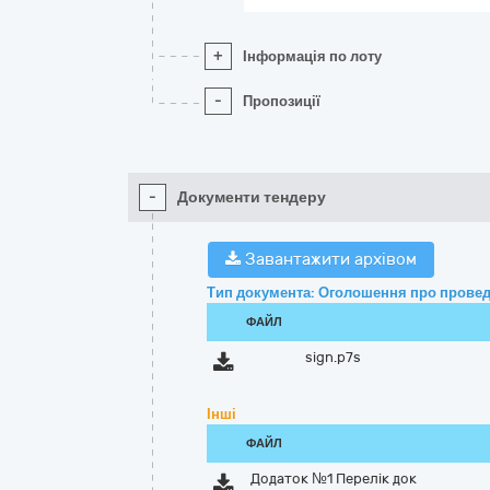
+
Інформація по лоту
-
Пропозиції
-
Документи тендеру
Завантажити архівом
Тип документа: Оголошення про провед
ФАЙЛ
sign.p7s
Інші
ФАЙЛ
Додаток №1 Перелік док