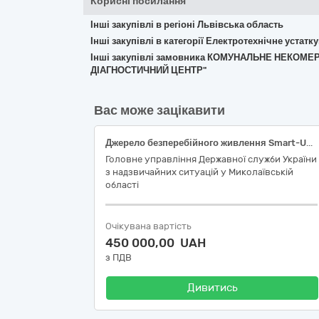
Корисні посилання
Інші закупівлі в регіоні Львівська область
Інші закупівлі в категорії Електротехнічне устат
Інші закупівлі замовника КОМУНАЛЬНЕ НЕКОМ
ДІАГНОСТИЧНИЙ ЦЕНТР"
Вас може зацікавити
Джерело безперебійного живлення Smart-UPS ON-LINE у комплекті з акумулятором
Головне управління Державної служби України
з надзвичайних ситуацій у Миколаївській
області
Очікувана вартість
450 000,00 UAH
з ПДВ
Дивитись