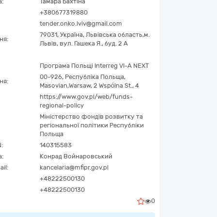
а:
Тамара Бахтіна
+380677319880
tender.onko.lviv@gmail.com
79031,
Україна
,
Львівська область,
м.
ня:
Львів,
вул. Гашека Я., буд. 2 А
Програма Польщі Interreg VI-A NEXT
00-926
,
Республіка Польща
,
ня:
Masovian
,
Warsaw
,
2 Wspólna St., 4
https://www.gov.pl/web/funds-
regional-policy
Міністерство фондів розвитку та
регіональної політики Республіки
Польща
N
:
140315583
а:
Конрад Войнаровський
il:
kancelaria@mfipr.gov.pl
+48222500130
+48222500130
0