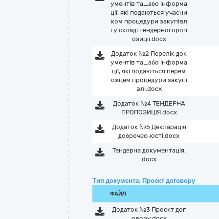
ументів та_або інформа
ції, які подаються учасни
ком процедури закупівл
і у складі тендерної проп
озиції.docx
Додаток №2 Перелік док
ументів та_або інформа
ції, які подаються перем
ожцем процедури закупі
влі.docx
Додаток №4 ТЕНДЕРНА
ПРОПОЗИЦІЯ.docx
Додаток №5 Декларація
доброчесності.docx
Тендерна документація.
docx
Тип документа: Проект договору
ФАЙЛ
Додаток №3 Проєкт дог
овору.docx