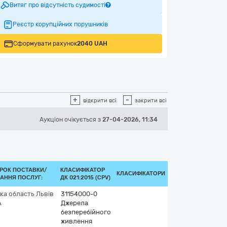
Витяг про відсутність судимості
Реєстр корупційних порушників
Сформувати рахунок
2040 UAH
+
-
відкрити всі
закрити всі
Аукціон
очікується
з
27-04-2026, 11:34
РОК ПОСТАВКИ/
КЛАСИФІКАТОР
КЛАСИФІКАТОРИ
АННЯ ПОСЛУГ:
ДК 021:2015 (CPV)
ка область
Львів
31154000-0
А
Джерела
безперебійного
живлення