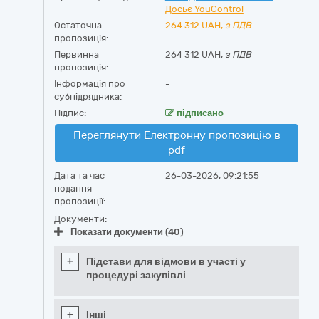
Досьє YouControl
Остаточна
264 312
UAH,
з ПДВ
пропозиція:
Первинна
264 312 UAH,
з ПДВ
пропозиція:
Інформація про
-
субпідрядника:
Підпис:
підписано
Переглянути Електронну пропозицію в
pdf
Дата та час
26-03-2026, 09:21:55
подання
пропозиції:
Документи:
Показати документи (40)
+
Підстави для відмови в участі у
процедурі закупівлі
+
Інші