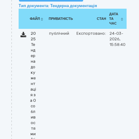
Тип документа: Тендерна документація
ДАТА
ФАЙЛ
ПРИВАТНІСТЬ
СТАН
ТА
ЧАС
20
публічний
Експортовано:
24-03-
25
2026,
Те
15:58:40
нд
ер
на
до
ку
ме
нт
аці
я з
а О
со
бл
ив
ос
тя
ми