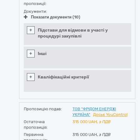
пропозиції:
Документи:
Показати документи (10)
+
Підстави для відмови в участі у
процедурі закупівлі
+
Інші
+
Кваліфікаційні критерії
Пропозицію подав:
ТОВ "ФРІДОМ ЕНЕРДЖІ
УКРАЇНА"
Досьє YouControl
Остаточна
315 000
UAH,
з ПДВ
пропозиція:
Первинна
315 000 UAH,
з ПДВ