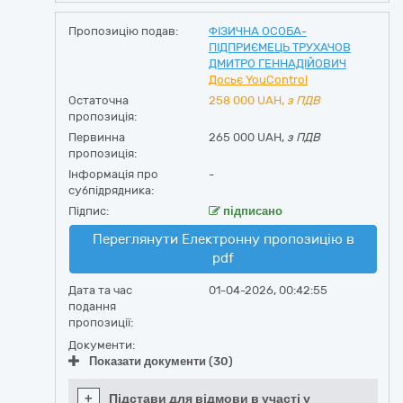
Пропозицію подав:
ФІЗИЧНА ОСОБА-
ПІДПРИЄМЕЦЬ ТРУХАЧОВ
ДМИТРО ГЕННАДІЙОВИЧ
Досьє YouControl
Остаточна
258 000
UAH,
з ПДВ
пропозиція:
Первинна
265 000 UAH,
з ПДВ
пропозиція:
Інформація про
-
субпідрядника:
Підпис:
підписано
Переглянути Електронну пропозицію в
pdf
Дата та час
01-04-2026, 00:42:55
подання
пропозиції:
Документи:
Показати документи (30)
+
Підстави для відмови в участі у