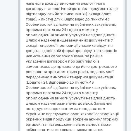
наявність досвіду виконання аналогічного
договору; - аналогічний договір; - документи, що
підтверджують його виконання (накладна/акт
тощо); - лист-відгук. Відповідно до пункту 43
Особливостей здійснення публічних закупівель,
просимо протягом 24 годин з моменту
оприлюднення вимоги усунути невідповідності
шляхом надання вищезазначених документів У
складі тендерної пропозиції учасника відсутня
довідка в довільній формі про відсутність фактів
невиконання своїх зобов’язань за раніше
укладеним договором про закупівлю із
замовником, що призвело до його дострокового
розірвання протягом трьох років, подання якої
передбачено вимогами тендерної документації
(Додаток 2). Відповідно до пункту 43
Особливостей здійснення публічних закупівель,
просимо протягом 24 годин з моменту
оприлюднення вимоги усунути невідповідність
шляхом надання зазначеної довідки. Замовник
погоджується, що чинним законодавством
України не передбачено обов’язкової сертифікації
окремих видів продукції, зокрема акумуляторних
батарей, та підтвердження відповідності може
здійснюватися, зокрема, шляхом подання