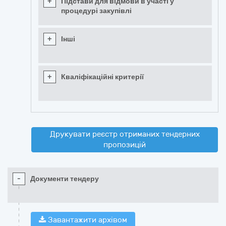
+
Підстави для відмови в участі у
процедурі закупівлі
+
Інші
+
Кваліфікаційні критерії
Друкувати реєстр отриманих тендерних
пропозицій
-
Документи тендеру
Завантажити архівом