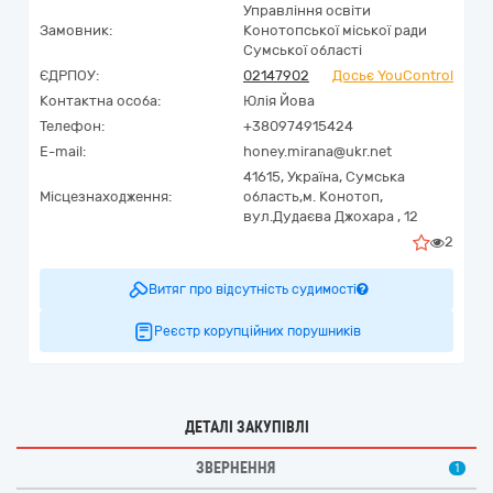
Управління освіти
Замовник:
Конотопської міської ради
Сумської області
ЄДРПОУ:
02147902
Досьє YouControl
Контактна особа:
Юлія Йова
Телефон:
+380974915424
E-mail:
honey.mirana@ukr.net
41615,
Україна
,
Сумська
Місцезнаходження:
область,
м. Конотоп,
вул.Дудаєва Джохара , 12
2
Витяг про відсутність судимості
Реєстр корупційних порушників
ДЕТАЛІ ЗАКУПІВЛІ
ЗВЕРНЕННЯ
1