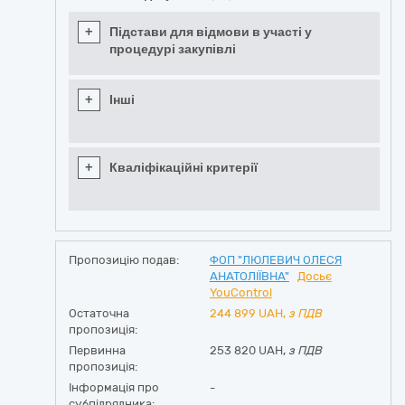
+
Підстави для відмови в участі у
процедурі закупівлі
+
Інші
+
Кваліфікаційні критерії
Пропозицію подав:
ФОП "ЛЮЛЕВИЧ ОЛЕСЯ
АНАТОЛІЇВНА"
Досьє
YouControl
Остаточна
244 899
UAH,
з ПДВ
пропозиція:
Первинна
253 820 UAH,
з ПДВ
пропозиція:
Інформація про
-
субпідрядника: