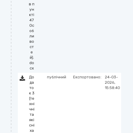
в п
ун
кті
47
Ос
об
ли
во
ст
е
й).
do
cx
До
публічний
Експортовано:
24-03-
да
2026,
то
15:58:40
к 3
(те
хні
чні
та
які
сні
ха