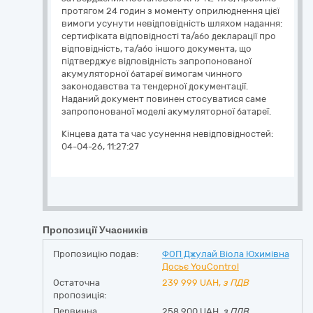
протягом 24 годин з моменту оприлюднення цієї
вимоги усунути невідповідність шляхом надання:
сертифіката відповідності та/або декларації про
відповідність, та/або іншого документа, що
підтверджує відповідність запропонованої
акумуляторної батареї вимогам чинного
законодавства та тендерної документації.
Наданий документ повинен стосуватися саме
запропонованої моделі акумуляторної батареї.
Кінцева дата та час усунення невідповідностей:
04-04-26, 11:27:27
Пропозиції Учасників
Пропозицію подав:
ФОП Джулай Віола Юхимівна
Досьє YouControl
Остаточна
239 999
UAH,
з ПДВ
пропозиція:
Первинна
258 900 UAH,
з ПДВ