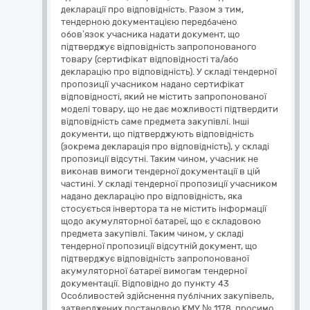
декларації про відповідність. Разом з тим,
тендерною документацією передбачено
обов’язок учасника надати документ, що
підтверджує відповідність запропонованого
товару (сертифікат відповідності та/або
декларацію про відповідність). У складі тендерної
пропозиції учасником надано сертифікат
відповідності, який не містить запропонованої
моделі товару, що не дає можливості підтвердити
відповідність саме предмета закупівлі. Інші
документи, що підтверджують відповідність
(зокрема декларація про відповідність), у складі
пропозиції відсутні. Таким чином, учасник не
виконав вимоги тендерної документації в цій
частині. У складі тендерної пропозиції учасником
надано декларацію про відповідність, яка
стосується інвертора та не містить інформації
щодо акумуляторної батареї, що є складовою
предмета закупівлі. Таким чином, у складі
тендерної пропозиції відсутній документ, що
підтверджує відповідність запропонованої
акумуляторної батареї вимогам тендерної
документації. Відповідно до пункту 43
Особливостей здійснення публічних закупівель,
затверджених постановою КМУ № 1178, просимо