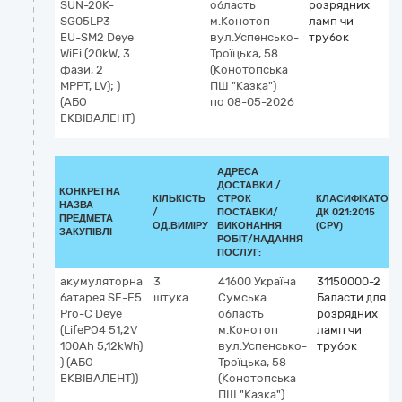
SUN-20K-
область
розрядних
SG05LP3-
м.Конотоп
ламп чи
EU-SM2 Deye
вул.Успенсько-
трубок
WiFi (20kW, 3
Троїцька, 58
фази, 2
(Конотопська
МРРТ, LV); )
ПШ "Казка")
(АБО
по 08-05-2026
ЕКВІВАЛЕНТ)
АДРЕСА
ДОСТАВКИ /
КОНКРЕТНА
КІЛЬКІСТЬ
СТРОК
КЛАСИФІКАТОР
НАЗВА
/
ПОСТАВКИ/
ДК 021:2015
ПРЕДМЕТА
ОД.ВИМІРУ
ВИКОНАННЯ
(CPV)
ЗАКУПІВЛІ
РОБІТ/НАДАННЯ
ПОСЛУГ:
акумуляторна
3
41600
Україна
31150000-2
батарея SE-F5
штука
Сумська
Баласти для
Pro-C Deye
область
розрядних
(LifePO4 51,2V
м.Конотоп
ламп чи
100Ah 5,12kWh)
вул.Успенсько-
трубок
) (АБО
Троїцька, 58
ЕКВІВАЛЕНТ))
(Конотопська
ПШ "Казка")