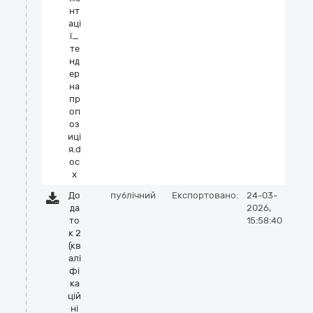
нт
аці
ї_
те
нд
ер
на
пр
оп
оз
иці
я.d
oc
x
До
публічний
Експортовано:
24-03-
да
2026,
то
15:58:40
к 2
(кв
алі
фі
ка
цій
ні