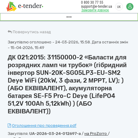
0 800 30 77 55
support@e-tender.ua
UK
Замовити дзвінок
Повернутись назад
Закупівлю оголошено - 24-03-2026, 15:58. Дата останніх змін
- 15-04-2026, 15:49
ДК 021:2015: 31150000-2 «Баласти для
розрядних ламп чи трубок» (гібридний
інвертор SUN-20K-SG05LP3-EU-SM2
Deye WiFi (20kW, 3 фази, 2 МРРТ, LV); )
(АБО ЕКВІВАЛЕНТ), акумуляторна
батарея SE-F5 Pro-C Deye (LifePO4
51,2V 100Ah 5,12kWh) ) (АБО
ЕКВІВАЛЕНТ))
Оголошення про проведення.pdf
Закупівля:
UA-2026-03-24-012697-a
/
на ProZorro
/