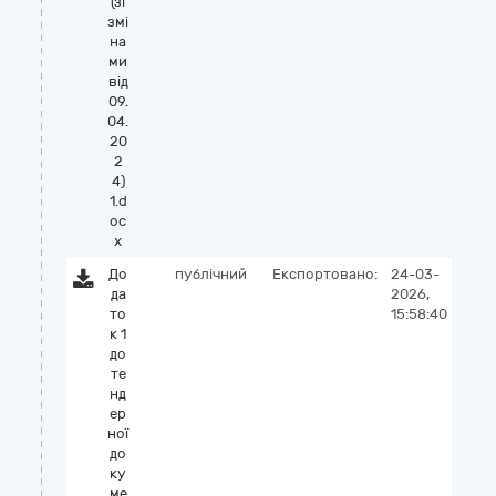
(зі
змі
на
ми
від
09.
04.
20
2
4)
1.d
oc
x
До
публічний
Експортовано:
24-03-
да
2026,
то
15:58:40
к 1
до
те
нд
ер
ної
до
ку
ме