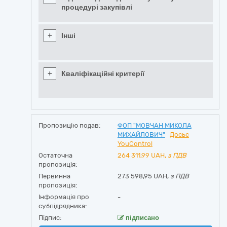
процедурі закупівлі
+
Інші
+
Кваліфікаційні критерії
Пропозицію подав:
ФОП "МОВЧАН МИКОЛА
МИХАЙЛОВИЧ"
Досьє
YouControl
Остаточна
264 311,99
UAH,
з ПДВ
пропозиція:
Первинна
273 598,95 UAH,
з ПДВ
пропозиція:
Інформація про
-
субпідрядника:
Підпис:
підписано