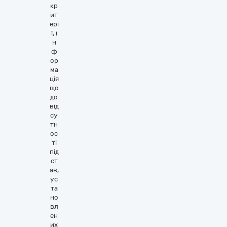
кр
ит
ері
ї, і
н
ф
ор
ма
ція
що
до
від
су
тн
ос
ті
під
ст
ав,
ус
та
но
вл
ен
их