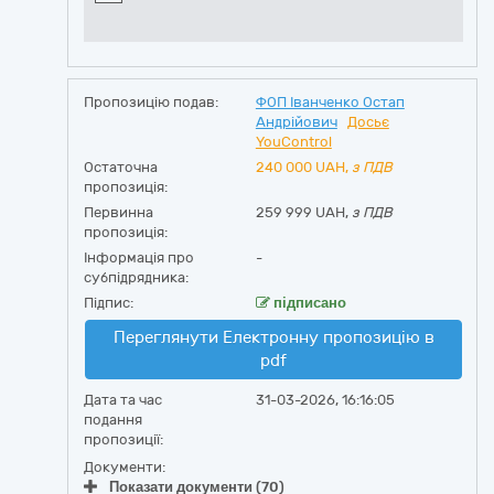
Пропозицію подав:
ФОП Іванченко Остап
Андрійович
Досьє
YouControl
Остаточна
240 000
UAH,
з ПДВ
пропозиція:
Первинна
259 999 UAH,
з ПДВ
пропозиція:
Інформація про
-
субпідрядника:
Підпис:
підписано
Переглянути Електронну пропозицію в
pdf
Дата та час
31-03-2026, 16:16:05
подання
пропозиції:
Документи:
Показати документи (70)