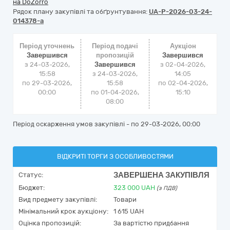
на DoZorro
Рядок плану закупівлі та обґрунтування:
UA-P-2026-03-24-
014378-a
Період уточнень
Період подачі
Аукціон
Завершився
пропозицій
Завершився
з 24-03-2026,
Завершився
з
02-04-2026,
15:58
з 24-03-2026,
14:05
по 29-03-2026,
15:58
по
02-04-2026,
00:00
по 01-04-2026,
15:10
08:00
Період оскарження умов закупівлі - по
29-03-2026, 00:00
ВІДКРИТІ ТОРГИ З ОСОБЛИВОСТЯМИ
ЗАВЕРШЕНА ЗАКУПІВЛЯ
Статус:
Бюджет:
323 000
UAH
(з ПДВ)
Вид предмету закупівлі:
Товари
Мінімальний крок аукціону:
1 615 UAH
Оцінка пропозицій:
За вартістю придбання