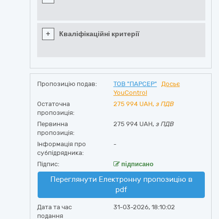
+
Кваліфікаційні критерії
Пропозицію подав:
ТОВ "ПАРСЕР"
Досьє
YouControl
Остаточна
275 994
UAH,
з ПДВ
пропозиція:
Первинна
275 994 UAH,
з ПДВ
пропозиція:
Інформація про
-
субпідрядника:
Підпис:
підписано
Переглянути Електронну пропозицію в
pdf
Дата та час
31-03-2026, 18:10:02
подання