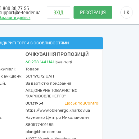
0 800 30 77 55
support@e-tender.ua
ВХІД
РЕЄСТРАЦІЯ
UK
Замовити дзвінок
ВІДКРИТІ ТОРГИ З ОСОБЛИВОСТЯМИ
ОЧІКУВАННЯ ПРОПОЗИЦІЙ
60 238 144
UAH
(без ПДВ)
купівлі:
Товари
к аукціону:
301 190,72 UAH
ій:
За вартістю придбання
АКЦІОНЕРНЕ ТОВАРИСТВО
"ХАРКІВОБЛЕНЕРГО"
00131954
Досьє YouControl
https://www.oblenergo.kharkov.ua
а:
Науменко Дмитро Миколайович
380577401485
plan@khoe.com.ua
61037,
Україна
,
Харківська