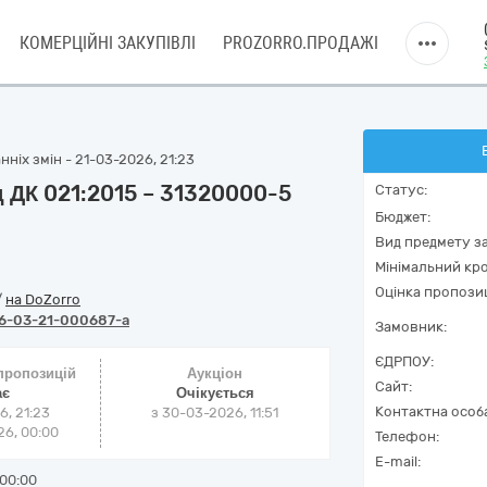
КОМЕРЦІЙНІ ЗАКУПІВЛІ
PROZORRO.ПРОДАЖІ
ніх змін - 21-03-2026, 21:23
д ДК 021:2015 – 31320000-5
Статус:
Бюджет:
Вид предмету за
Мінімальний кро
Оцінка пропозиц
/
на DoZorro
6-03-21-000687-a
Замовник:
ЄДРПОУ:
 пропозицій
Аукціон
Сайт:
ає
Очікується
Контактна особ
6, 21:23
з
30-03-2026, 11:51
6, 00:00
Телефон:
E-mail:
00:00