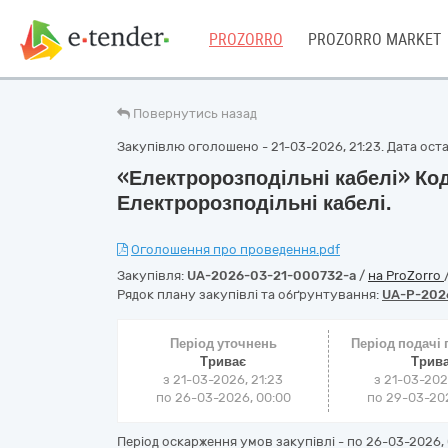
PROZORRO
PROZORRO MARKET
Повернутись назад
Закупівлю оголошено - 21-03-2026, 21:23. Дата остан
«Електророзподільні кабелі» Ко
Електророзподільні кабелі.
Оголошення про проведення.pdf
Закупівля:
UA-2026-03-21-000732-a
/
на ProZorro
Рядок плану закупівлі та обґрунтування:
UA-P-202
Період уточнень
Період подачі
Триває
Трив
з 21-03-2026, 21:23
з 21-03-202
по 26-03-2026, 00:00
по 29-03-202
Період оскарження умов закупівлі - по
26-03-2026, 