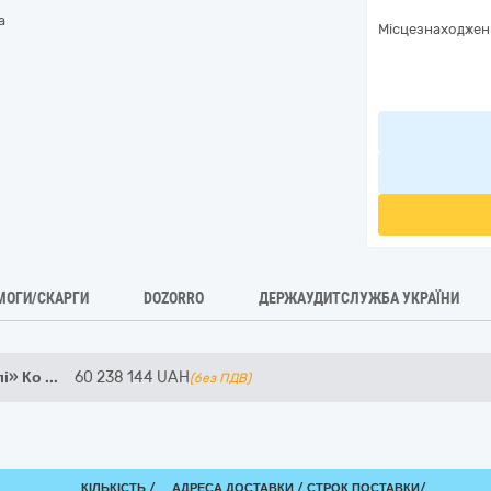
а
Місцезнаходжен
МОГИ/СКАРГИ
DOZORRO
ДЕРЖАУДИТСЛУЖБА УКРАЇНИ
лі» Ко
...
60 238 144
UAH
(без ПДВ)
КІЛЬКІСТЬ /
АДРЕСА ДОСТАВКИ /
СТРОК ПОСТАВКИ/