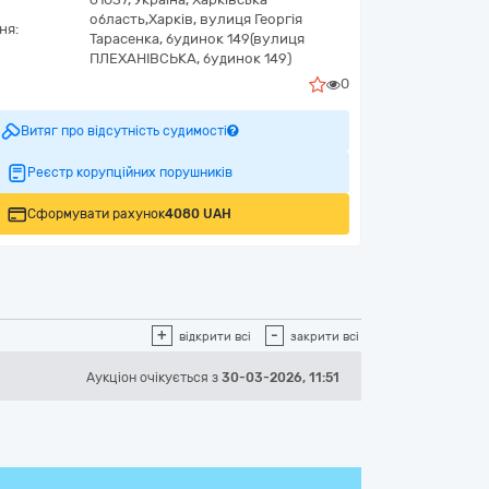
область,
Харків,
вулиця Георгія
ня:
Тарасенка, будинок 149(вулиця
ПЛЕХАНІВСЬКА, будинок 149)
0
Витяг про відсутність судимості
Реєстр корупційних порушників
Сформувати рахунок
4080 UAH
+
-
відкрити всі
закрити всі
Аукціон
очікується
з
30-03-2026, 11:51