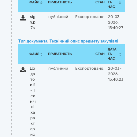
ФАЙЛ
ПРИВАТНІСТЬ
СТАН
ТА
ЧАС
sig
публічний
Експортовано:
20-03-
n.p
2026,
7s
15:40:27
Тип документа: Технічний опис предмету закупівлі
ДАТА
ФАЙЛ
ПРИВАТНІСТЬ
СТАН
ТА
ЧАС
До
публічний
Експортовано:
20-03-
да
2026,
то
15:40:23
к 2
- Т
ех
ніч
ні
ха
ра
кт
ер
ис