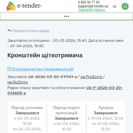
0 800 30 77 55
support@e-tender.ua
UK
Замовити дзвінок
Повернутись назад
Закупівлю оголошено - 20-03-2026, 15:40. Дата останніх змін
- 29-04-2026, 10:45
Кронштейн щіткотримача
Оголошення про проведення.pdf
Закупівля:
UA-2026-03-20-011761-a
/
на ProZorro
/
на DoZorro
Рядок плану закупівлі та обґрунтування:
UA-P-2026-03-20-
014408-a
Період уточнень
Період подачі
Аукціон
Завершився
пропозицій
Завершився
з 20-03-2026,
Завершився
з
01-04-2026, 12:06
15:40
з 26-03-2026,
по
01-04-2026,
по 26-03-2026,
16:00
12:29