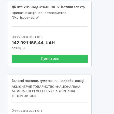
ДК 021:2015 код 31160000-5 Частини електродвигунів, генераторів і трансформаторів (Постачання комплекту полюсів ротора для гідрогенератора ст.№4 філії "Канівська ГЕС" ПрАТ "Укргідроенерго")
Приватне акціонерне товариство
"Укргідроенерго"
Очікувана вартість
142 091 158,44 UAH
без ПДВ
Дивитись
Запасні частини, гумотехнічні вироби, спеціальні пристосування та запасні частини до них для дизель-генераторів на базі двигуна типу 12ZV40/48: лот 1 - 31160000-5 Частини електродвигунів, генераторів і трансформаторів (запасні частини та гумотехнічні вироби до дизель-генераторів на базі двигуна типу 12ZV40/48), лот 2 - 31160000-5 Частини електродвигунів, генераторів і трансформаторів (спеціальні пристосування та запасні частини до них для ремонту двигуна типу 12ZV40/48)
АКЦІОНЕРНЕ ТОВАРИСТВО «НАЦІОНАЛЬНА
АТОМНА ЕНЕРГОГЕНЕРУЮЧА КОМПАНІЯ
«ЕНЕРГОАТОМ»
Очікувана вартість