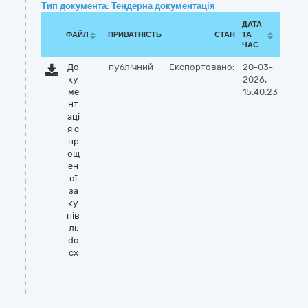
Тип документа: Тендерна документація
ДАТА
ФАЙЛ
ПРИВАТНІСТЬ
СТАН
ТА
ЧАС
До
публічний
Експортовано:
20-03-
ку
2026,
ме
15:40:23
нт
аці
я с
пр
ощ
ен
ої
за
ку
пів
лі.
do
cx