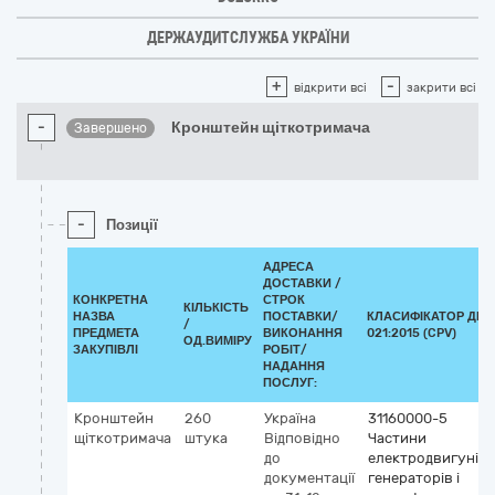
ДЕРЖАУДИТСЛУЖБА УКРАЇНИ
+
-
відкрити всі
закрити всі
-
Кронштейн щіткотримача
Завершено
-
Позиції
АДРЕСА
ДОСТАВКИ /
КОНКРЕТНА
СТРОК
КІЛЬКІСТЬ
НАЗВА
ПОСТАВКИ/
КЛАСИФІКАТОР ДК
/
ПРЕДМЕТА
ВИКОНАННЯ
021:2015 (CPV)
ОД.ВИМІРУ
ЗАКУПІВЛІ
РОБІТ/
НАДАННЯ
ПОСЛУГ:
Кронштейн
260
Україна
31160000-5
щіткотримача
штука
Відповідно
Частини
до
електродвигунів,
документації
генераторів і