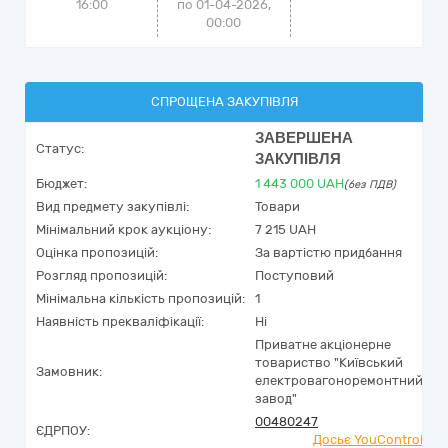
16:00
по 01-04-2026,
00:00
СПРОЩЕНА ЗАКУПІВЛЯ
ЗАВЕРШЕНА
Статус:
ЗАКУПІВЛЯ
Бюджет:
1 443 000
UAH
(без ПДВ)
Вид предмету закупівлі:
Товари
Мінімальний крок аукціону:
7 215 UAH
Оцінка пропозицій:
За вартістю придбання
Розгляд пропозицій:
Поступовий
Мінімальна кількість пропозицій:
1
Наявність прекваліфікації:
Ні
Приватне акціонерне
товариство "Київський
Замовник:
електровагоноремонтний
завод"
00480247
ЄДРПОУ:
Досьє YouControl