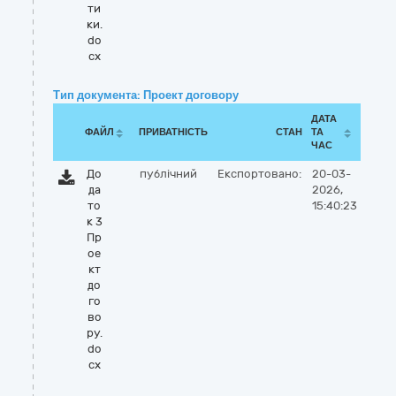
ти
ки.
do
cx
Тип документа: Проект договору
ДАТА
ФАЙЛ
ПРИВАТНІСТЬ
СТАН
ТА
ЧАС
До
публічний
Експортовано:
20-03-
да
2026,
то
15:40:23
к 3
Пр
ое
кт
до
го
во
ру.
do
cx