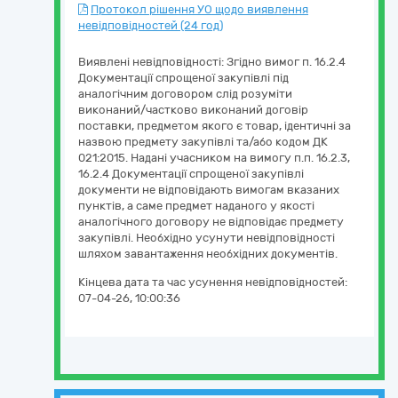
Протокол рішення УО щодо виявлення
невідповідностей (24 год)
Виявлені невідповідності: Згідно вимог п. 16.2.4
Документації спрощеної закупівлі під
аналогічним договором слід розуміти
виконаний/частково виконаний договір
поставки, предметом якого є товар, ідентичні за
назвою предмету закупівлі та/або кодом ДК
021:2015. Надані учасником на вимогу п.п. 16.2.3,
16.2.4 Документації спрощеної закупівлі
документи не відповідають вимогам вказаних
пунктів, а саме предмет наданого у якості
аналогічного договору не відповідає предмету
закупівлі. Необхідно усунути невідповідності
шляхом завантаження необхідних документів.
Кінцева дата та час усунення невідповідностей:
07-04-26, 10:00:36