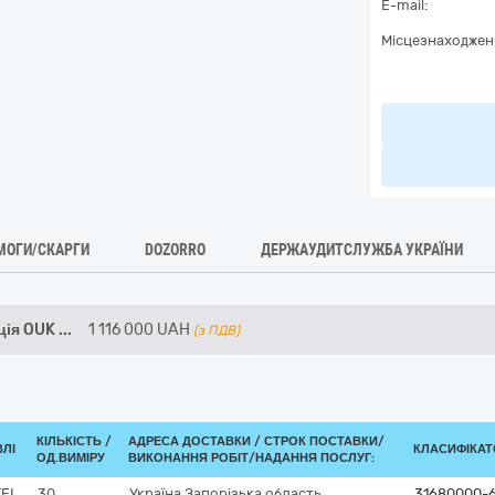
E-mail:
Місцезнаходжен
МОГИ/СКАРГИ
DOZORRO
ДЕРЖАУДИТСЛУЖБА УКРАЇНИ
ція OUK
...
1 116 000
UAH
(з ПДВ)
КІЛЬКІСТЬ /
АДРЕСА ДОСТАВКИ /
СТРОК ПОСТАВКИ/
ВЛІ
КЛАСИФІКАТО
ОД.ВИМІРУ
ВИКОНАННЯ РОБІТ/НАДАННЯ ПОСЛУГ:
TEL
30
Україна
Запорізька область
31680000-