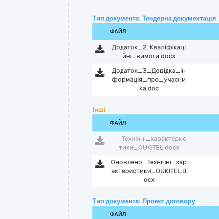
Тип документа: Тендерна документація
ФАЙЛ
Додаток_2. Кваліфікаці
йні_вимоги.docx
Додаток_3_Довідка_ін
формація_про_учасни
ка.doc
Інші
ФАЙЛ
Технічні_характерис
тики_OUKITEL.docx
Оновлено_Технічні_хар
актеристики_OUKITEL.d
ocx
Тип документа: Проект договору
ФАЙЛ