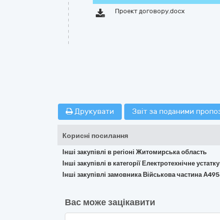
Проект договору.docx
Друкувати
Звіт за поданими пропо
Корисні посилання
Інші закупівлі в регіоні Житомирська область
Інші закупівлі в категорії Електротехнічне устат
Інші закупівлі замовника Військова частина А49
Вас може зацікавити