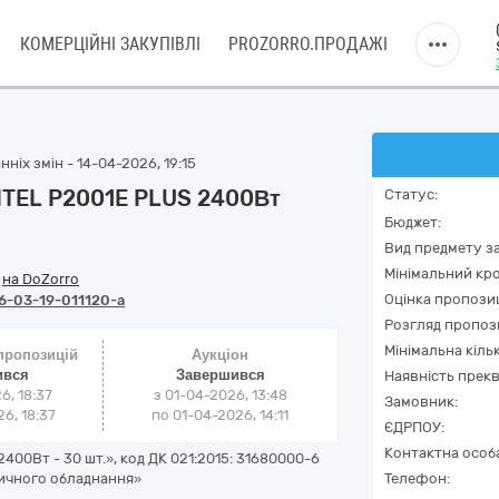
КОМЕРЦІЙНІ ЗАКУПІВЛІ
PROZORRO.ПРОДАЖІ
ніх змін - 14-04-2026, 19:15
ITEL P2001E PLUS 2400Вт
Статус:
Бюджет:
Вид предмету за
Мінімальний кро
/
на DoZorro
Оцінка пропозиц
6-03-19-011120-a
Розгляд пропоз
Мінімальна кіль
 пропозицій
Аукціон
ився
Завершився
Наявність прекв
6, 18:37
з
01-04-2026, 13:48
Замовник:
6, 18:37
по
01-04-2026, 14:11
ЄДРПОУ:
Контактна особ
400Вт - 30 шт.», код ДК 021:2015: 31680000-6
ричного обладнання»
Телефон: