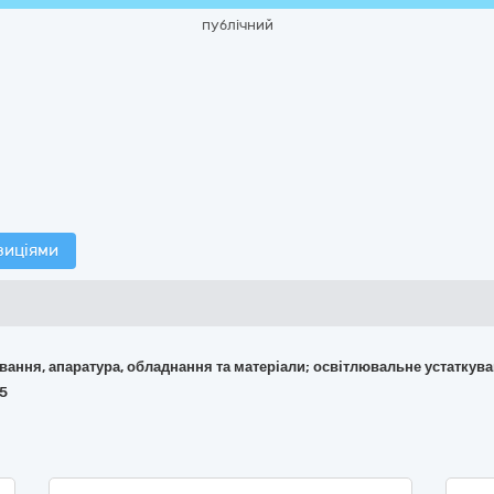
публічний
зиціями
кування, апаратура, обладнання та матеріали; освітлювальне устаткув
55