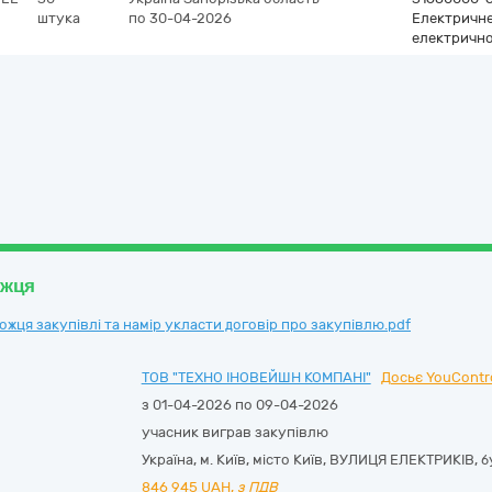
штука
по 30-04-2026
Електричне
електрично
ожця
ця закупівлі та намір укласти договір про закупівлю.pdf
ТОВ "ТЕХНО ІНОВЕЙШН КОМПАНІ"
Досьє YouContr
з 01-04-2026 по 09-04-2026
учасник виграв закупівлю
Україна
,
м. Київ
,
місто Київ,
ВУЛИЦЯ ЕЛЕКТРИКІВ, бу
846 945
UAH,
з ПДВ