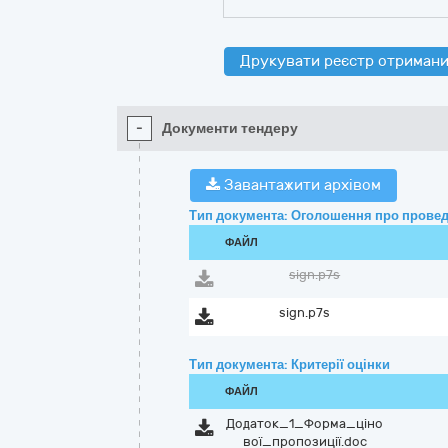
Друкувати реєстр отримани
-
Документи тендеру
Завантажити архівом
Тип документа: Оголошення про провед
ФАЙЛ
sign.p7s
sign.p7s
Тип документа: Критерії оцінки
ФАЙЛ
Додаток_1_Форма_ціно
вої_пропозиції.doc