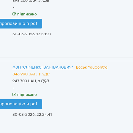
898 200 UAH,
з ПДВ
-
підписано
пропозицію в pdf
30-03-2026, 13:58:37
ФОП "СЛІЧЕНКО ІВАН ІВАНОВИЧ"
Досьє YouControl
846 990
UAH,
з ПДВ
947 700 UAH,
з ПДВ
-
підписано
пропозицію в pdf
30-03-2026, 22:24:41