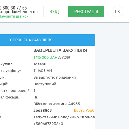
0 800 30 77 55
support@e-tender.ua
ВХІД
РЕЄСТРАЦІЯ
UK
Замовити дзвінок
СПРОЩЕНА ЗАКУПІВЛЯ
ЗАВЕРШЕНА ЗАКУПІВЛЯ
1 116 000
UAH
(з ПДВ)
купівлі:
Товари
к аукціону:
11 160 UAH
ій:
За вартістю придбання
ицій:
Поступовий
кість пропозицій:
1
аліфікації:
Ні
Військова частина А4955
26638869
Досьє YouControl
а:
Капустянчик Володимир Євгенович
+380687323240