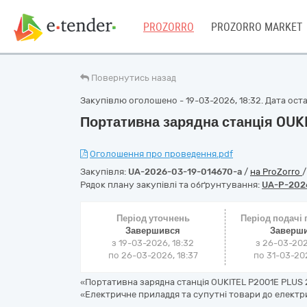
PROZORRO
PROZORRO MARKET
Повернутись назад
Закупівлю оголошено - 19-03-2026, 18:32. Дата остан
Портативна зарядна станція OUK
Оголошення про проведення.pdf
Закупівля:
UA-2026-03-19-014670-a
/
на ProZorro
Рядок плану закупівлі та обґрунтування:
UA-P-202
Період уточнень
Період подачі
Завершився
Заверш
з 19-03-2026, 18:32
з 26-03-202
по 26-03-2026, 18:37
по 31-03-202
«Портативна зарядна станція OUKITEL P2001E PLUS 2
«Електричне приладдя та супутні товари до елект