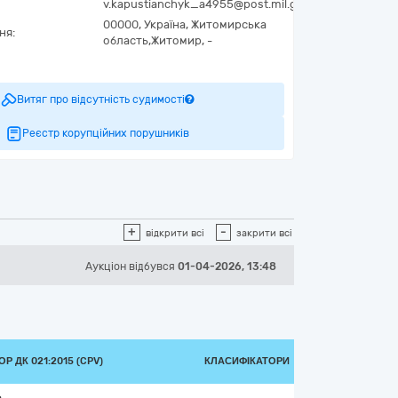
v.kapustianchyk_a4955@post.mil.gov.ua
00000,
Україна
,
Житомирська
ня:
область,
Житомир,
-
1
Витяг про відсутність судимості
Реєстр корупційних порушників
+
-
відкрити всі
закрити всі
Аукціон відбувся
01-04-2026, 13:48
Р ДК 021:2015 (CPV)
КЛАСИФІКАТОРИ
6