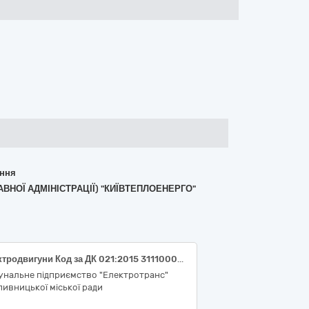
ання
АВНОЇ АДМІНІСТРАЦІЇ) "КИЇВТЕПЛОЕНЕРГО"
Електродвигуни Код за ДК 021:2015 31110000-0 Електродвигуни
унальне підприємство "Електротранс"
ивницької міської ради