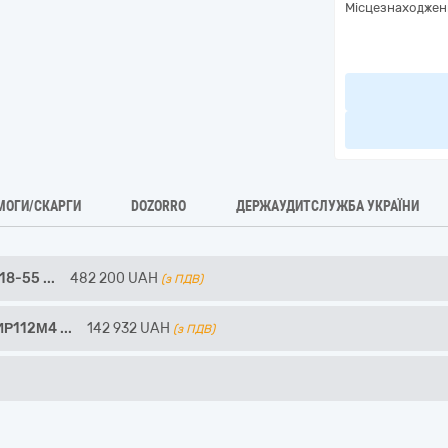
Місцезнаходжен
МОГИ/СКАРГИ
DOZORRO
ДЕРЖАУДИТСЛУЖБА УКРАЇНИ
,18-55
...
482 200
UAH
(з ПДВ)
АИР112М4
...
142 932
UAH
(з ПДВ)