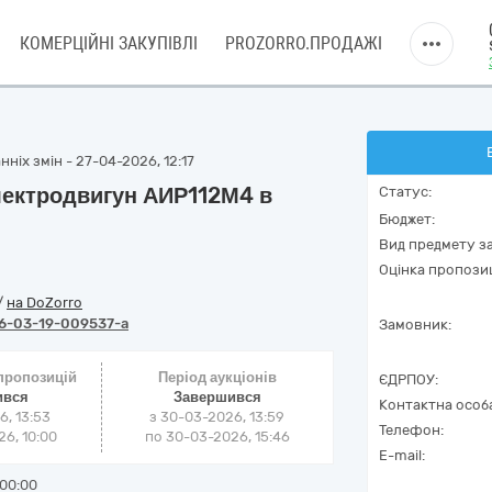
КОМЕРЦІЙНІ ЗАКУПІВЛІ
PROZORRO.ПРОДАЖІ
ніх змін - 27-04-2026, 12:17
електродвигун АИР112М4 в
Статус:
Бюджет:
Вид предмету за
Оцінка пропозиц
/
на DoZorro
6-03-19-009537-a
Замовник:
 пропозицій
Період аукціонів
ЄДРПОУ:
ився
Завершився
Контактна особ
6, 13:53
з
30-03-2026, 13:59
Телефон:
6, 10:00
по
30-03-2026, 15:46
E-mail:
00:00