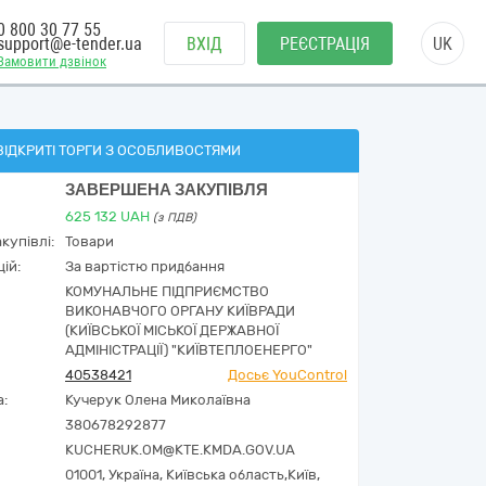
0 800 30 77 55
support@e-tender.ua
ВХІД
РЕЄСТРАЦІЯ
UK
Замовити дзвінок
ВІДКРИТІ ТОРГИ З ОСОБЛИВОСТЯМИ
ЗАВЕРШЕНА ЗАКУПІВЛЯ
625 132
UAH
(з ПДВ)
купівлі:
Товари
ій:
За вартістю придбання
КОМУНАЛЬНЕ ПІДПРИЄМСТВО
ВИКОНАВЧОГО ОРГАНУ КИЇВРАДИ
(КИЇВСЬКОЇ МІСЬКОЇ ДЕРЖАВНОЇ
АДМІНІСТРАЦІЇ) "КИЇВТЕПЛОЕНЕРГО"
40538421
Досьє YouControl
а:
Кучерук Олена Миколаївна
380678292877
KUCHERUK.OM@KTE.KMDA.GOV.UA
01001,
Україна
,
Київська область,
Київ,