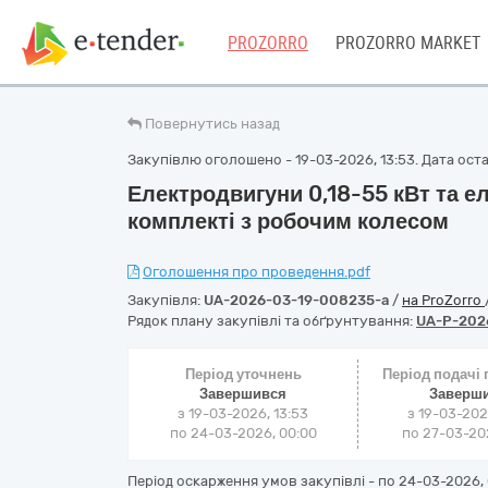
PROZORRO
PROZORRO MARKET
Повернутись назад
Закупівлю оголошено - 19-03-2026, 13:53. Дата остан
Електродвигуни 0,18-55 кВт та 
комплекті з робочим колесом
Оголошення про проведення.pdf
Закупівля:
UA-2026-03-19-008235-a
/
на ProZorro
Рядок плану закупівлі та обґрунтування:
UA-P-202
Період уточнень
Період подачі
Завершився
Заверш
з 19-03-2026, 13:53
з 19-03-202
по 24-03-2026, 00:00
по 27-03-202
Період оскарження умов закупівлі - по
24-03-2026, 