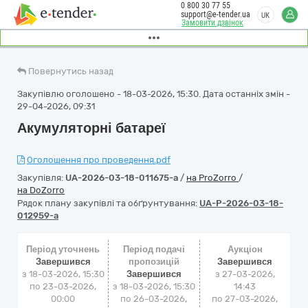
0 800 30 77 55
support@e-tender.ua
UK
Замовити дзвінок
Повернутись назад
Закупівлю оголошено - 18-03-2026, 15:30. Дата останніх змін -
29-04-2026, 09:31
Акумуляторні батареї
Оголошення про проведення.pdf
Закупівля:
UA-2026-03-18-011675-a
/
на ProZorro
/
на DoZorro
Рядок плану закупівлі та обґрунтування:
UA-P-2026-03-18-
012959-a
Період уточнень
Період подачі
Аукціон
Завершився
пропозицій
Завершився
з 18-03-2026, 15:30
Завершився
з
27-03-2026,
по 23-03-2026,
з 18-03-2026, 15:30
14:43
00:00
по 26-03-2026,
по
27-03-2026,