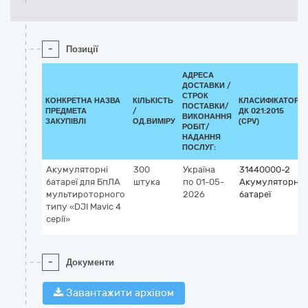
-
Позиції
АДРЕСА
ДОСТАВКИ /
СТРОК
КОНКРЕТНА НАЗВА
КІЛЬКІСТЬ
КЛАСИФІКАТОР
ПОСТАВКИ/
ПРЕДМЕТА
/
ДК 021:2015
ВИКОНАННЯ
ЗАКУПІВЛІ
ОД.ВИМІРУ
(CPV)
РОБІТ/
НАДАННЯ
ПОСЛУГ:
Акумуляторні
300
Україна
31440000-2
батареї для БпЛА
штука
по 01-05-
Акумуляторні
мультироторного
2026
батареї
типу «DJI Mavic 4
серії»
-
Документи
Завантажити архівом