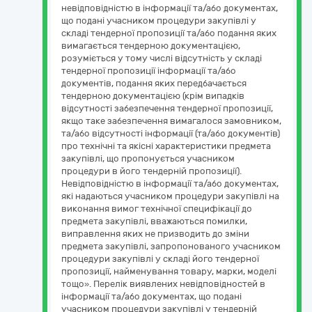
невідповідністю в інформації та/або документах,
що подані учасником процедури закупівлі у
складі тендерної пропозиції та/або подання яких
вимагається тендерною документацією,
розуміється у тому числі відсутність у складі
тендерної пропозиції інформації та/або
документів, подання яких передбачається
тендерною документацією (крім випадків
відсутності забезпечення тендерної пропозиції,
якщо таке забезпечення вимагалося замовником,
та/або відсутності інформації (та/або документів)
про технічні та якісні характеристики предмета
закупівлі, що пропонується учасником
процедури в його тендерній пропозиції).
Невідповідністю в інформації та/або документах,
які надаються учасником процедури закупівлі на
виконання вимог технічної специфікації до
предмета закупівлі, вважаються помилки,
виправлення яких не призводить до зміни
предмета закупівлі, запропонованого учасником
процедури закупівлі у складі його тендерної
пропозиції, найменування товару, марки, моделі
тощо». Перелік виявлених невідповідностей в
інформації та/або документах, що подані
учасником процедури закупівлі у тендерній