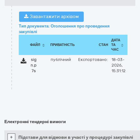
Завантажити архівом
Тип документа: Оголошення про проведення
закупівлі
ДАТА
ФАЙЛ
ПРИВАТНІСТЬ
СТАН
ТА
ЧАС
sig
публічний
Експортовано:
18-03-
n.p
2026,
7s
15:31:12
Електронні тендерні вимоги
+
Підстави для відмови в участі у процедурі закупівлі