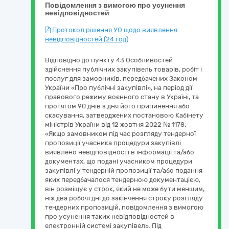
Повідомлення з вимогою про усунення
невідповідностей
Протокол рішення УО щодо виявлення
невідповідностей (24 год)
Відповідно до пункту 43 Особливостей
здійснення публічних закупівель товарів, робіт і
послуг для замовників, передбачених Законом
України «Про публічні закупівлі», на період дії
правового режиму воєнного стану в Україні, та
протягом 90 днів з дня його припинення або
скасування, затверджених постановою Кабінету
міністрів України від 12 жовтня 2022 № 1178:
«Якщо замовником під час розгляду тендерної
пропозиції учасника процедури закупівлі
виявлено невідповідності в інформації та/або
документах, що подані учасником процедури
закупівлі у тендерній пропозиції та/або подання
яких передбачалося тендерною документацією,
він розміщує у строк, який не може бути меншим,
ніж два робочі дні до закінчення строку розгляду
тендерних пропозицій, повідомлення з вимогою
про усунення таких невідповідностей в
електронній системі закупівель. Під