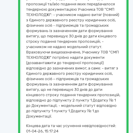
пропозиції та/або подання яких передбачалося
тендерною документацією Учасника ТОВ "СМП
ТЕХНОЛОДЖІ": - учасником надано витяг (повний)
з Єдиного державного реєстру юридичних осіб,
фізичних осіб - підприємців та громадських
формувань із зазначенням дати формування
витягу, що перевищує 30 днів до дати кінцевого
строку подання тендерних пропозицій; -
учасником не надано модельний статут.
Враховуючи вищезазначене, Учаснику ТОВ "СМП
ТЕХНОЛОДЖІ" потрібно надати документи
(дозавантажити до тендерної пропозиції)
відповідно до зазначених вимог, а саме: - витяг з
Єдиного державного реєстру юридичних осіб,
фізичних осіб – підприємців та громадських
формувань із зазначенням дати формування
витягу, що не перевищує 30 днів до дати
кінцевого строку подання тендерних пропозицій,
відповідно до підпункту 2 пункту 1 Додатку № 1
до Документації; - модельний статут відповідно
до підпункту 1 пункту 1 Додатку № 1 до
Документації.
Кінцева дата та час усунення невідповідностей:
01-04-26, 15:17:24