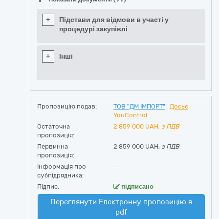
+
Підстави для відмови в участі у
процедурі закупівлі
+
Інші
Пропозицію подав:
ТОВ "ДМ ІМПОРТ"
Досьє
YouControl
Остаточна
2 859 000
UAH,
з ПДВ
пропозиція:
Первинна
2 859 000 UAH,
з ПДВ
пропозиція:
Інформація про
-
субпідрядника:
Підпис:
підписано
Переглянути Електронну пропозицію в
pdf