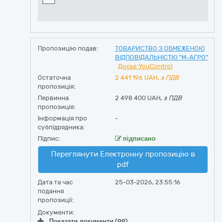
Пропозицію подав:
ТОВАРИСТВО З ОБМЕЖЕНОЮ
ВІДПОВІДАЛЬНІСТЮ "М-АГРО"
Досьє YouControl
Остаточна
2 441 196
UAH,
з ПДВ
пропозиція:
Первинна
2 498 400 UAH,
з ПДВ
пропозиція:
Інформація про
-
субпідрядника:
Підпис:
підписано
Переглянути Електронну пропозицію в
pdf
Дата та час
25-03-2026, 23:55:16
подання
пропозиції:
Документи:
Показати документи (99)