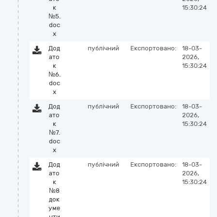
к
15:30:24
№5.
doc
x
Дод
публічний
Експортовано:
18-03-
ато
2026,
к
15:30:24
№6.
doc
x
Дод
публічний
Експортовано:
18-03-
ато
2026,
к
15:30:24
№7.
doc
x
Дод
публічний
Експортовано:
18-03-
ато
2026,
к
15:30:24
№8
док
уме
нти