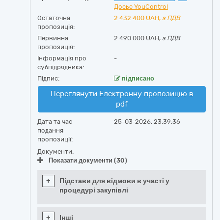
Досьє YouControl
Остаточна
2 432 400
UAH,
з ПДВ
пропозиція:
Первинна
2 490 000 UAH,
з ПДВ
пропозиція:
Інформація про
-
субпідрядника:
Підпис:
підписано
Переглянути Електронну пропозицію в
pdf
Дата та час
25-03-2026, 23:39:36
подання
пропозиції:
Документи:
Показати документи (30)
+
Підстави для відмови в участі у
процедурі закупівлі
+
Інші