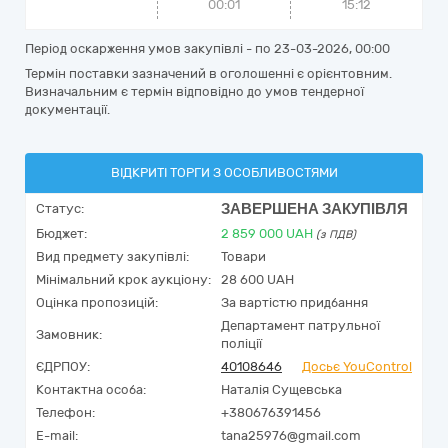
00:01
15:12
Період оскарження умов закупівлі - по
23-03-2026, 00:00
Термін поставки зазначений в оголошенні є орієнтовним.
Визначальним є термін відповідно до умов тендерної
документації.
ВІДКРИТІ ТОРГИ З ОСОБЛИВОСТЯМИ
ЗАВЕРШЕНА ЗАКУПІВЛЯ
Статус:
Бюджет:
2 859 000
UAH
(з ПДВ)
Вид предмету закупівлі:
Товари
Мінімальний крок аукціону:
28 600 UAH
Оцінка пропозицій:
За вартістю придбання
Департамент патрульної
Замовник:
поліції
ЄДРПОУ:
40108646
Досьє YouControl
Контактна особа:
Наталія Сущевська
Телефон:
+380676391456
E-mail:
tana25976@gmail.com