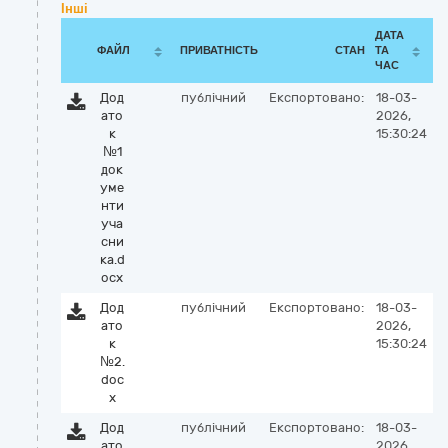
Інші
ДАТА
ФАЙЛ
ПРИВАТНІСТЬ
СТАН
ТА
ЧАС
Дод
публічний
Експортовано:
18-03-
ато
2026,
к
15:30:24
№1
док
уме
нти
уча
сни
ка.d
ocx
Дод
публічний
Експортовано:
18-03-
ато
2026,
к
15:30:24
№2.
doc
x
Дод
публічний
Експортовано:
18-03-
ато
2026,