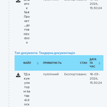
ато
2026,
к
15:30:24
№4
Про
єкт
_до
гов
ору.
doc
x
Тип документа: Тендерна документація
ДАТА
ФАЙЛ
ПРИВАТНІСТЬ
СТАН
ТА
ЧАС
ТД а
публічний
Експортовано:
18-03-
кум
2026,
уля
15:30:24
тор
ні ба
тар
еї.d
ocx