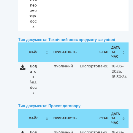
пер
емо
жця.
doc
x
Тип документа: Технічний опис предмету закупівлі
ДАТА
ФАЙЛ
ПРИВАТНІСТЬ
СТАН
ТА
ЧАС
Дод
публічний
Експортовано:
18-03-
ато
2026,
к
15:30:24
№3.
doc
x
Тип документа: Проект договору
ДАТА
ФАЙЛ
ПРИВАТНІСТЬ
СТАН
ТА
ЧАС
Дод
публічний
Експортовано:
18-03-