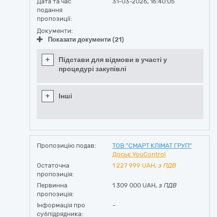
Дата та час
31-03-2026, 16:40:05
подання
пропозиції:
Документи:
Показати документи (21)
+
Підстави для відмови в участі у
процедурі закупівлі
+
Інші
Пропозицію подав:
ТОВ "СМАРТ КЛІМАТ ГРУП"
Досьє YouControl
Остаточна
1 227 999
UAH,
з ПДВ
пропозиція:
Первинна
1 309 000 UAH,
з ПДВ
пропозиція:
Інформація про
-
субпідрядника: