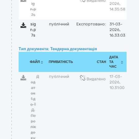
Видалено
ig
2026,
n.p
14:35:58
7s
sig
публічний
Експортовано:
31-03-
n.p
2026,
7s
16:33:03
Тип документа: Тендерна документація
ДАТА
ФАЙЛ
ПРИВАТНІСТЬ
СТАН
ТА
ЧАС
Д
публічний
17-03-
Видалено
од
2026,
ат
10:31:00
ок
1 д
о Т
Д.
Пе
ре
лік
до
ку