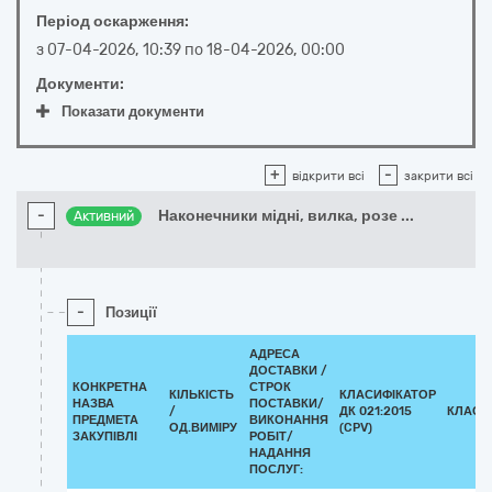
Період оскарження:
з
07-04-2026, 10:39
по
18-04-2026, 00:00
Документи:
Показати документи
+
-
відкрити всі
закрити всі
-
Наконечники мідні, вилка, розе
...
Активний
-
Позиції
АДРЕСА
ДОСТАВКИ /
КОНКРЕТНА
СТРОК
КІЛЬКІСТЬ
КЛАСИФІКАТОР
НАЗВА
ПОСТАВКИ/
/
ДК 021:2015
КЛАСИ
ПРЕДМЕТА
ВИКОНАННЯ
ОД.ВИМІРУ
(CPV)
ЗАКУПІВЛІ
РОБІТ/
НАДАННЯ
ПОСЛУГ: