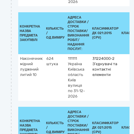
2026
АДРЕСА
ДОСТАВКИ /
КОНКРЕТНА
СТРОК
КІЛЬКІСТЬ
КЛАСИФІКАТОР
НАЗВА
ПОСТАВКИ/
/
ДК 021:2015
КЛАСИ
ПРЕДМЕТА
ВИКОНАННЯ
ОД.ВИМІРУ
(CPV)
ЗАКУПІВЛІ
РОБІТ/
НАДАННЯ
ПОСЛУГ:
Наконечник
624
111111
31224000-2
мідний
штука
Україна
З’єднувачі та
луджений
Київська
контактні
литий 10
область
елементи
Київ
вулиця
по 31-12-
2026
АДРЕСА
ДОСТАВКИ /
КОНКРЕТНА
СТРОК
КІЛЬКІСТЬ
КЛАСИФІКАТОР
НАЗВА
ПОСТАВКИ/
/
ДК 021:2015
КЛАСИ
ПРЕДМЕТА
ВИКОНАННЯ
ОД.ВИМІРУ
(CPV)