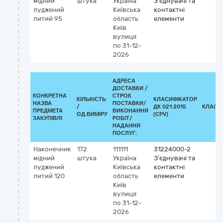
мідний
штука
Україна
З’єднувачі та
луджений
Київська
контактні
литий 95
область
елементи
Київ
вулиця
по 31-12-
2026
АДРЕСА
ДОСТАВКИ /
КОНКРЕТНА
СТРОК
КІЛЬКІСТЬ
КЛАСИФІКАТОР
НАЗВА
ПОСТАВКИ/
/
ДК 021:2015
КЛАСИ
ПРЕДМЕТА
ВИКОНАННЯ
ОД.ВИМІРУ
(CPV)
ЗАКУПІВЛІ
РОБІТ/
НАДАННЯ
ПОСЛУГ:
Наконечник
172
111111
31224000-2
мідний
штука
Україна
З’єднувачі та
луджений
Київська
контактні
литий 120
область
елементи
Київ
вулиця
по 31-12-
2026