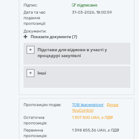
Підпис:
підписано
Дата та час
31-03-2026, 18:00:59
подання
пропозиції:
Документи:
Показати документи (7)
+
Підстави для відмови в участі у
процедурі закупівлі
+
Інші
Пропозицію подав:
ТОВ Івасервісюг
Досьє
YouControl
Остаточна
1 307 500
UAH,
з ПДВ
пропозиція:
Первинна
1 398 855,36 UAH,
з ПДВ
пропозиція: