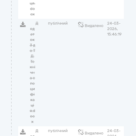
ця.
do
cx
Д
публічний
24-03-
Видалено
од
2026,
ат
15:46:19
ок
3 д
о Т
Д.
Те
хні
чн
а с
пе
ци
фі
ка
ці
я.d
oc
x
Д
публічний
24-03-
Видалено