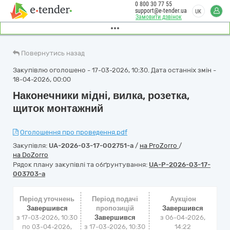
0 800 30 77 55
support@e-tender.ua
UK
Замовити дзвінок
Повернутись назад
Закупівлю оголошено - 17-03-2026, 10:30. Дата останніх змін -
18-04-2026, 00:00
Наконечники мідні, вилка, розетка,
щиток монтажний
Оголошення про проведення.pdf
Закупівля:
UA-2026-03-17-002751-a
/
на ProZorro
/
на DoZorro
Рядок плану закупівлі та обґрунтування:
UA-P-2026-03-17-
003703-a
Період уточнень
Період подачі
Аукціон
Завершився
пропозицій
Завершився
з 17-03-2026, 10:30
Завершився
з
06-04-2026,
по 03-04-2026,
з 17-03-2026, 10:30
14:22