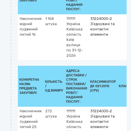
ЗАКУПІВЛІ
РОБІТ/
НАДАННЯ
ПОСЛУГ:
Наконечник
1 168
111111
31224000-2
мідний
штука
Україна
З’єднувачі та
луджений
Київська
контактні
литий 16
область
елементи
Київ
вулиця
по 31-12-
2026
АДРЕСА
ДОСТАВКИ /
КОНКРЕТНА
СТРОК
КІЛЬКІСТЬ
КЛАСИФІКАТОР
НАЗВА
ПОСТАВКИ/
/
ДК 021:2015
КЛАСИ
ПРЕДМЕТА
ВИКОНАННЯ
ОД.ВИМІРУ
(CPV)
ЗАКУПІВЛІ
РОБІТ/
НАДАННЯ
ПОСЛУГ:
Наконечник
272
111111
31224000-2
мідний
штука
Україна
З’єднувачі та
луджений
Київська
контактні
литий 25
область
елементи