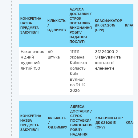
АДРЕСА
ДОСТАВКИ /
КОНКРЕТНА
СТРОК
КІЛЬКІСТЬ
КЛАСИФІКАТОР
НАЗВА
ПОСТАВКИ/
/
ДК 021:2015
КЛАСИ
ПРЕДМЕТА
ВИКОНАННЯ
ОД.ВИМІРУ
(CPV)
ЗАКУПІВЛІ
РОБІТ/
НАДАННЯ
ПОСЛУГ:
Наконечник
60
111111
31224000-2
мідний
штука
Україна
З’єднувачі та
луджений
Київська
контактні
литий 150
область
елементи
Київ
вулиця
по 31-12-
2026
АДРЕСА
ДОСТАВКИ /
КОНКРЕТНА
СТРОК
КІЛЬКІСТЬ
КЛАСИФІКАТОР
НАЗВА
ПОСТАВКИ/
/
ДК 021:2015
КЛАСИ
ПРЕДМЕТА
ВИКОНАННЯ
ОД.ВИМІРУ
(CPV)
ЗАКУПІВЛІ
РОБІТ/
НАДАННЯ