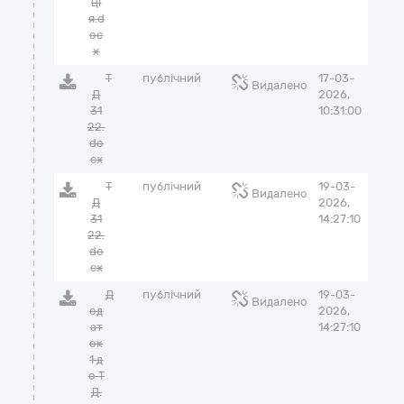
ці
я.d
oc
x
Т
публічний
17-03-
Видалено
Д
2026,
31
10:31:00
22.
do
cx
Т
публічний
19-03-
Видалено
Д
2026,
31
14:27:10
22.
do
cx
Д
публічний
19-03-
Видалено
од
2026,
ат
14:27:10
ок
1 д
о Т
Д.