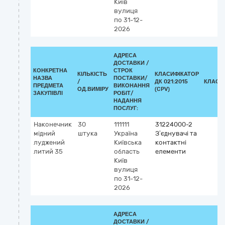
Київ
вулиця
по 31-12-
2026
АДРЕСА
ДОСТАВКИ /
КОНКРЕТНА
СТРОК
КІЛЬКІСТЬ
КЛАСИФІКАТОР
НАЗВА
ПОСТАВКИ/
/
ДК 021:2015
КЛАСИ
ПРЕДМЕТА
ВИКОНАННЯ
ОД.ВИМІРУ
(CPV)
ЗАКУПІВЛІ
РОБІТ/
НАДАННЯ
ПОСЛУГ:
Наконечник
30
111111
31224000-2
мідний
штука
Україна
З’єднувачі та
луджений
Київська
контактні
литий 35
область
елементи
Київ
вулиця
по 31-12-
2026
АДРЕСА
ДОСТАВКИ /