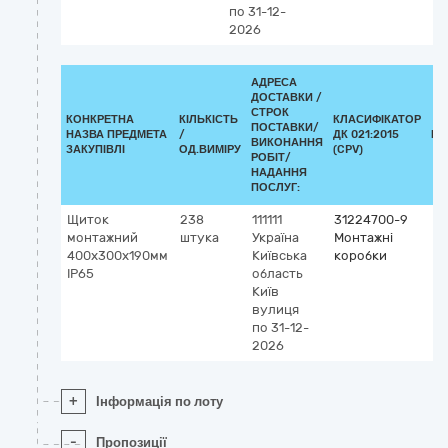
по 31-12-
2026
АДРЕСА
ДОСТАВКИ /
СТРОК
КОНКРЕТНА
КІЛЬКІСТЬ
КЛАСИФІКАТОР
ПОСТАВКИ/
НАЗВА ПРЕДМЕТА
/
ДК 021:2015
КЛ
ВИКОНАННЯ
ЗАКУПІВЛІ
ОД.ВИМІРУ
(CPV)
РОБІТ/
НАДАННЯ
ПОСЛУГ:
Щиток
238
111111
31224700-9
монтажний
штука
Україна
Монтажні
400x300x190мм
Київська
коробки
IP65
область
Київ
вулиця
по 31-12-
2026
+
Інформація по лоту
-
Пропозиції