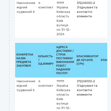
Наконечник
6
111111
31224000-2
мідний
комплект
Україна
З’єднувачі та
луджений 4
Київська
контактні
область
елементи
Київ
вулиця
по 31-12-
2026
АДРЕСА
ДОСТАВКИ /
КОНКРЕТНА
СТРОК
КІЛЬКІСТЬ
КЛАСИФІКАТОР
НАЗВА
ПОСТАВКИ/
/
ДК 021:2015
КЛАСИ
ПРЕДМЕТА
ВИКОНАННЯ
ОД.ВИМІРУ
(CPV)
ЗАКУПІВЛІ
РОБІТ/
НАДАННЯ
ПОСЛУГ:
Наконечник
6
111111
31224000-2
мідний
комплект
Україна
З’єднувачі та
луджений 6
Київська
контактні
область
елементи
Київ
вулиця
по 31-12-