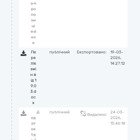
а п
ро
по
зи
ці
я.d
oc
x
Пе
публічний
Експортовано:
19-03-
ре
2026,
лік
14:27:12
змі
н в
ід 1
9.0
3.d
oc
x
Д
публічний
24-03-
Видалено
од
2026,
ат
15:46:18
ок
1 д