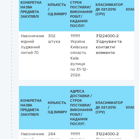
КОНКРЕТНА
СТРОК
КІЛЬКІСТЬ
КЛАСИФІКАТОР
НАЗВА
ПОСТАВКИ/
/
ДК 021:2015
КЛАСИ
ПРЕДМЕТА
ВИКОНАННЯ
ОД.ВИМІРУ
(CPV)
ЗАКУПІВЛІ
РОБІТ/
НАДАННЯ
ПОСЛУГ:
Наконечник
302
111111
31224000-2
мідний
штука
Україна
З’єднувачі та
луджений
Київська
контактні
литий 70
область
елементи
Київ
вулиця
по 31-12-
2026
АДРЕСА
ДОСТАВКИ /
КОНКРЕТНА
СТРОК
КІЛЬКІСТЬ
КЛАСИФІКАТОР
НАЗВА
ПОСТАВКИ/
/
ДК 021:2015
КЛАСИ
ПРЕДМЕТА
ВИКОНАННЯ
ОД.ВИМІРУ
(CPV)
ЗАКУПІВЛІ
РОБІТ/
НАДАННЯ
ПОСЛУГ:
Наконечник
284
111111
31224000-2