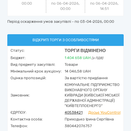
00:00
по 06-04-2026,
по
06-04-2026,
00:00
14:51
Період оскарження умов закупівлі - по
03-04-2026, 00:00
ВІДКРИТІ ТОРГИ З ОСОБЛИВОСТЯМИ
ТОРГИ ВІДМІНЕНО
Статус:
Бюджет:
1 404 658
UAH
(з ПДВ)
Вид предмету закупівлі:
Товари
Мінімальний крок аукціону:
14 046,58 UAH
Оцінка пропозицій:
За вартістю придбання
КОМУНАЛЬНЕ ПІДПРИЄМСТВО
ВИКОНАВЧОГО ОРГАНУ
Замовник:
КИЇВРАДИ (КИЇВСЬКОЇ МІСЬКОЇ
ДЕРЖАВНОЇ АДМІНІСТРАЦІЇ)
"КИЇВТЕПЛОЕНЕРГО"
ЄДРПОУ:
40538421
Досьє YouControl
Контактна особа:
Приходько Ірина Сергіївна
Телефон:
380442076757