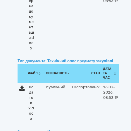
ер
08:53:19
на
до
ку
ме
нт
аці
я.d
oc
x
Тип документа: Технічний опис предмету закупівлі
ДАТА
ФАЙЛ
ПРИВАТНІСТЬ
СТАН
ТА
ЧАС
До
публічний
Експортовано:
17-03-
да
2026,
то
08:53:19
к
2.d
oc
x