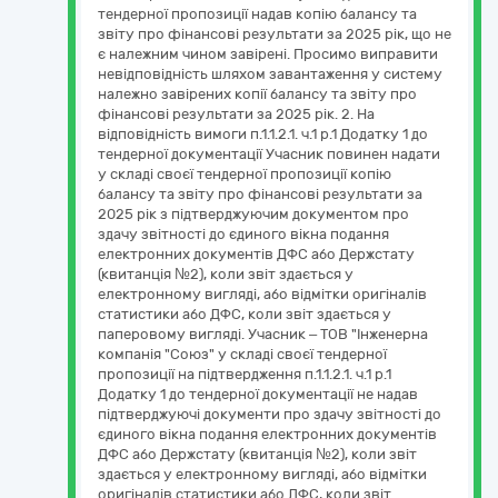
тендерної пропозиції надав копію балансу та
звіту про фінансові результати за 2025 рік, що не
є належним чином завірені. Просимо виправити
невідповідність шляхом завантаження у систему
належно завірених копії балансу та звіту про
фінансові результати за 2025 рік. 2. На
відповідність вимоги п.1.1.2.1. ч.1 р.1 Додатку 1 до
тендерної документації Учасник повинен надати
у складі своєї тендерної пропозиції копію
балансу та звіту про фінансові результати за
2025 рік з підтверджуючим документом про
здачу звітності до єдиного вікна подання
електронних документів ДФС або Держстату
(квитанція №2), коли звіт здається у
електронному вигляді, або відмітки оригіналів
статистики або ДФС, коли звіт здається у
паперовому вигляді. Учасник – ТОВ "Інженерна
компанія "Союз" у складі своєї тендерної
пропозиції на підтвердження п.1.1.2.1. ч.1 р.1
Додатку 1 до тендерної документації не надав
підтверджуючі документи про здачу звітності до
єдиного вікна подання електронних документів
ДФС або Держстату (квитанція №2), коли звіт
здається у електронному вигляді, або відмітки
оригіналів статистики або ДФС, коли звіт