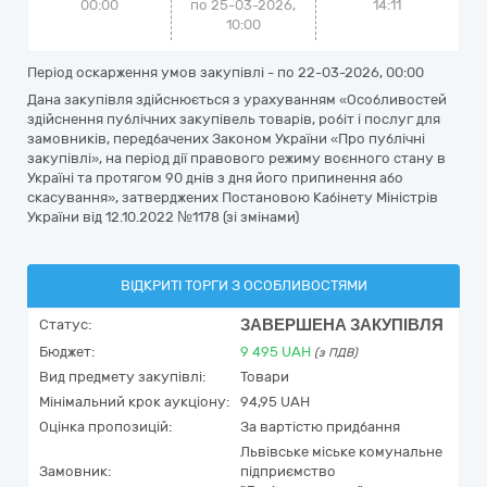
00:00
по 25-03-2026,
14:11
10:00
Період оскарження умов закупівлі - по
22-03-2026, 00:00
Дана закупівля здійснюється з урахуванням «Особливостей
здійснення публічних закупівель товарів, робіт і послуг для
замовників, передбачених Законом України «Про публічні
закупівлі», на період дії правового режиму воєнного стану в
Україні та протягом 90 днів з дня його припинення або
скасування», затверджених Постановою Кабінету Міністрів
України від 12.10.2022 №1178 (зі змінами)
ВІДКРИТІ ТОРГИ З ОСОБЛИВОСТЯМИ
ЗАВЕРШЕНА ЗАКУПІВЛЯ
Статус:
Бюджет:
9 495
UAH
(з ПДВ)
Вид предмету закупівлі:
Товари
Мінімальний крок аукціону:
94,95 UAH
Оцінка пропозицій:
За вартістю придбання
Львівське міське комунальне
Замовник:
підприємство