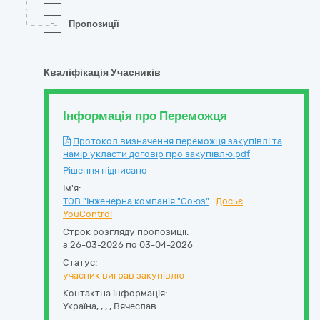
-
Пропозиції
Кваліфікація Учасників
Інформація про Переможця
Протокол визначення переможця закупівлі та
намір укласти договір про закупівлю.pdf
Рішення підписано
Ім'я:
ТОВ "Інженерна компанія "Союз"
Досьє
YouControl
Строк розгляду пропозиції:
з 26-03-2026 по 03-04-2026
Статус:
учасник виграв закупівлю
Контактна інформація:
Україна
,
,
,
,
Вячеслав