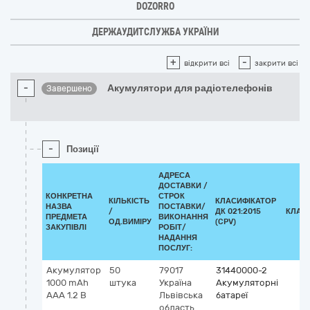
DOZORRO
ДЕРЖАУДИТСЛУЖБА УКРАЇНИ
+
-
відкрити всі
закрити всі
-
Акумулятори для радіотелефонів
Завершено
-
Позиції
АДРЕСА
ДОСТАВКИ /
КОНКРЕТНА
СТРОК
КІЛЬКІСТЬ
КЛАСИФІКАТОР
НАЗВА
ПОСТАВКИ/
/
ДК 021:2015
КЛАС
ПРЕДМЕТА
ВИКОНАННЯ
ОД.ВИМІРУ
(CPV)
ЗАКУПІВЛІ
РОБІТ/
НАДАННЯ
ПОСЛУГ:
Акумулятор
50
79017
31440000-2
1000 mAh
штука
Україна
Акумуляторні
ААА 1.2 В
Львівська
батареї
область