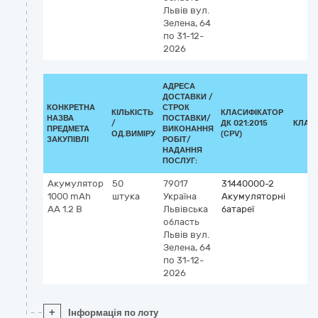
Львів
вул.
Зелена, 64
по 31-12-
2026
АДРЕСА
ДОСТАВКИ /
КОНКРЕТНА
СТРОК
КІЛЬКІСТЬ
КЛАСИФІКАТОР
НАЗВА
ПОСТАВКИ/
/
ДК 021:2015
КЛАС
ПРЕДМЕТА
ВИКОНАННЯ
ОД.ВИМІРУ
(CPV)
ЗАКУПІВЛІ
РОБІТ/
НАДАННЯ
ПОСЛУГ:
Акумулятор
50
79017
31440000-2
1000 mAh
штука
Україна
Акумуляторні
АА 1.2 В
Львівська
батареї
область
Львів
вул.
Зелена, 64
по 31-12-
2026
+
Інформація по лоту