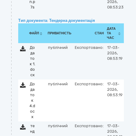
n.p
2026,
7s
08:53:23
Тип документа: Тендерна документація
ДАТА
ФАЙЛ
ПРИВАТНІСТЬ
СТАН
ТА
ЧАС
До
публічний
Експортовано:
17-03-
да
2026,
то
08:53:19
к 1.
do
cx
До
публічний
Експортовано:
17-03-
да
2026,
то
08:53:19
к
4.d
oc
x
те
публічний
Експортовано:
17-03-
нд
2026,