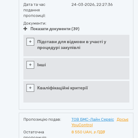
Дата та час
24-03-2026, 22:27:36
подання
пропозиції:
Документи:
Показати документи (39)
+
Підстави для відмови в участі у
процедурі закупівлі
+
Інші
+
Кваліфікаційні критерії
Пропозицію подав:
ТОВ БМС-Лайн Сервіс
Досьє
YouControl
Остаточна
8 550
UAH,
з ПДВ
пропозиція: