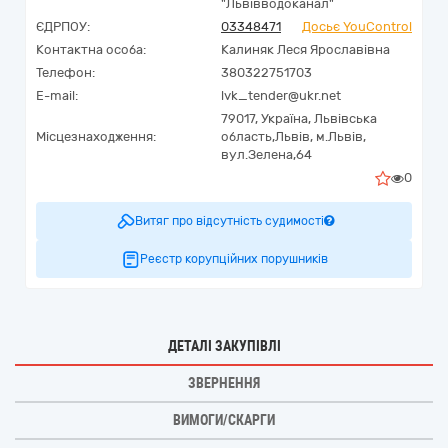
"Львівводоканал"
ЄДРПОУ:
03348471
Досьє YouControl
Контактна особа:
Калиняк Леся Ярославівна
Телефон:
380322751703
E-mail:
lvk_tender@ukr.net
79017,
Україна
,
Львівська
Місцезнаходження:
область,
Львів,
м.Львів,
вул.Зелена,64
0
Витяг про відсутність судимості
Реєстр корупційних порушників
ДЕТАЛІ ЗАКУПІВЛІ
ЗВЕРНЕННЯ
ВИМОГИ/СКАРГИ