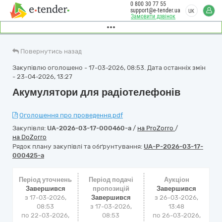
0 800 30 77 55
support@e-tender.ua
UK
Замовити дзвінок
Повернутись назад
Закупівлю оголошено - 17-03-2026, 08:53. Дата останніх змін
- 23-04-2026, 13:27
Акумулятори для радіотелефонів
Оголошення про проведення.pdf
Закупівля:
UA-2026-03-17-000460-a
/
на ProZorro
/
на DoZorro
Рядок плану закупівлі та обґрунтування:
UA-P-2026-03-17-
000425-a
Період уточнень
Період подачі
Аукціон
Завершився
пропозицій
Завершився
з 17-03-2026,
Завершився
з
26-03-2026,
08:53
з 17-03-2026,
13:48
по 22-03-2026,
08:53
по
26-03-2026,