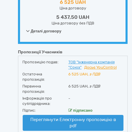
6 525 UAH
Ціна договору
5 437,50 UAH
Ціна договору без ПДВ
Деталі договору
Пропозиції Учасників
Пропозицію подав:
ТОВ "Інженерна компанія
"Союз"
Досьє YouControl
Остаточна
6 525
UAH,
з ПДВ
пропозиція:
Первинна
6 525 UAH,
з ПДВ
пропозиція:
Інформація про
-
субпідрядника:
Підпис:
підписано
Переглянути Електронну пропозицію в
pdf