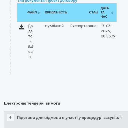
Тип документа: Проект договору
ДАТА
ФАЙЛ
ПРИВАТНІСТЬ
СТАН
ТА
ЧАС
До
публічний
Експортовано:
17-03-
да
2026,
то
08:53:19
к
3.d
oc
x
Електронні тендерні вимоги
+
Підстави для відмови в участі у процедурі закупівлі