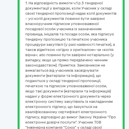
1. На відповідність вимоги ч.1 р.3 тендерної
документації у випадках, коли Учасник у складі
своєї тендерної пропозиції надає копії документів
– усі копії документів повинні бути завірені
власноручним підписом уповноваженої
посадової особи учасника із зазначенням
прізвища, ініціалів та посади особи, яка підписує
тендерну пропозицію та печаткою учасника
процедури закупівлі (у разі наявності печатки), а
також відміткою «згідно з оригіналом» чи «копія
вірна»; або повинні бути завірені нотаріально (у
випадку, якщо це прямо передбачено чинним
законодавством). Примітка: Замовником не
вимагається від учасників засвідчувати
документи (матеріали та інформацію), що
подаються у складі тендерної пропозиції,
печаткою та підписом уповноваженої особи,
якщо такі документи (матеріали та інформація)
надані у формі електронного документа через
електронну систему закупівель із накладанням
електронного підпису, що базується на
кваліфікованому сертифікаті електронного
підпису, відповідно до вимог Закону України "Про
електронні довірчі послуги". Учасник ТОВ
"Інженерна компанія "Союз" у складі своєї