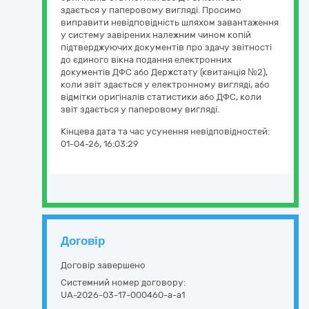
здається у паперовому вигляді. Просимо
виправити невідповідність шляхом завантаження
у систему завірених належним чином копій
підтверджуючих документів про здачу звітності
до єдиного вікна подання електронних
документів ДФС або Держстату (квитанція №2),
коли звіт здається у електронному вигляді, або
відмітки оригіналів статистики або ДФС, коли
звіт здається у паперовому вигляді.
Кінцева дата та час усунення невідповідностей:
01-04-26, 16:03:29
Договір
Договір завершено
Системний номер договору:
UA-2026-03-17-000460-a-a1