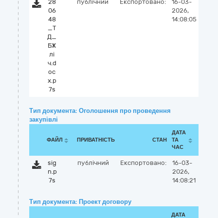
28
публічний
Експортовано:
16-03-
06
2026,
48
14:08:05
_Т
Д_
БЖ
лі
ч.d
oc
x.p
7s
Тип документа: Оголошення про проведення
закупівлі
ДАТА
ФАЙЛ
ПРИВАТНІСТЬ
СТАН
ТА
ЧАС
sig
публічний
Експортовано:
16-03-
n.p
2026,
7s
14:08:21
Тип документа: Проект договору
ДАТА