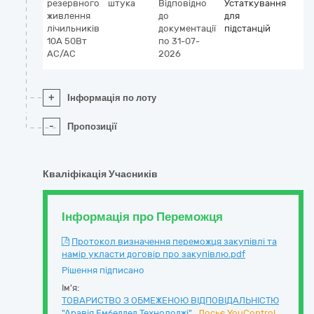
резервного
штука
Відповідно
Устаткування
живлення
до
для
лічильників
документації
підстанцій
10А 50Вт
по 31-07-
AC/AC
2026
+
Інформація по лоту
-
Пропозиції
Кваліфікація Учасників
Інформація про Переможця
Протокол визначення переможця закупівлі та
намір укласти договір про закупівлю.pdf
Рішення підписано
Ім'я:
ТОВАРИСТВО З ОБМЕЖЕНОЮ ВІДПОВІДАЛЬНІСТЮ
"Аравія Ембеддед Технолоджі"
Досьє YouControl