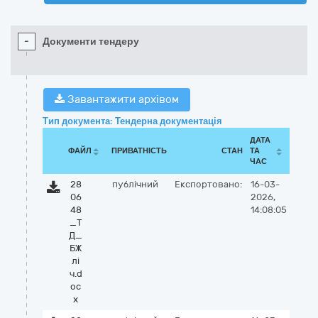
-
Документи тендеру
Завантажити архівом
Тип документа: Тендерна документація
ДАТА
ФАЙЛ
ПРИВАТНІСТЬ
СТАН
ТА
ЧАС
28
публічний
Експортовано:
16-03-
06
2026,
48
14:08:05
_Т
Д_
БЖ
лі
ч.d
oc
x