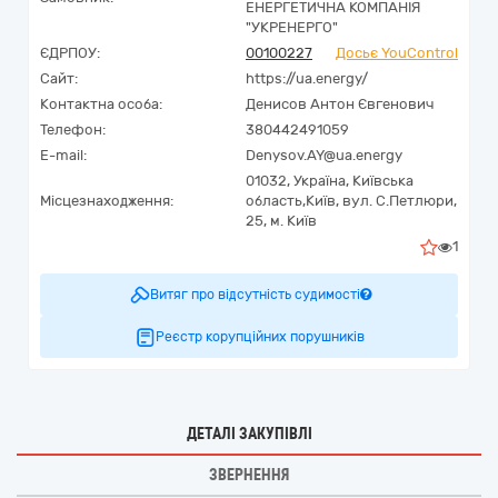
ЕНЕРГЕТИЧНА КОМПАНІЯ
"УКРЕНЕРГО"
ЄДРПОУ:
00100227
Досьє YouControl
Сайт:
https://ua.energy/
Контактна особа:
Денисов Антон Євгенович
Телефон:
380442491059
E-mail:
Denysov.AY@ua.energy
01032,
Україна
,
Київська
Місцезнаходження:
область,
Київ,
вул. С.Петлюри,
25, м. Київ
1
Витяг про відсутність судимості
Реєстр корупційних порушників
ДЕТАЛІ ЗАКУПІВЛІ
ЗВЕРНЕННЯ