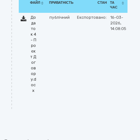
ФАЙЛ
ПРИВАТНІСТЬ
СТАН
ТА
ЧАС
До
публічний
Експортовано:
16-03-
да
2026,
то
14:08:05
к 4
- П
ро
єк
т Д
ог
ов
ор
у.d
oc
x