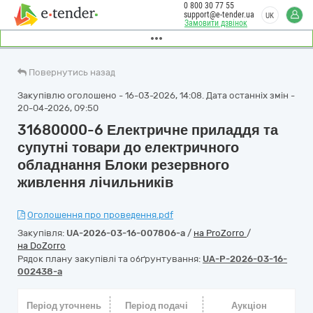
0 800 30 77 55
support@e-tender.ua
UK
Замовити дзвінок
Повернутись назад
Закупівлю оголошено - 16-03-2026, 14:08. Дата останніх змін -
20-04-2026, 09:50
31680000-6 Електричне приладдя та
супутні товари до електричного
обладнання Блоки резервного
живлення лічильників
Оголошення про проведення.pdf
Закупівля:
UA-2026-03-16-007806-a
/
на ProZorro
/
на DoZorro
Рядок плану закупівлі та обґрунтування:
UA-P-2026-03-16-
002438-a
Період уточнень
Період подачі
Аукціон