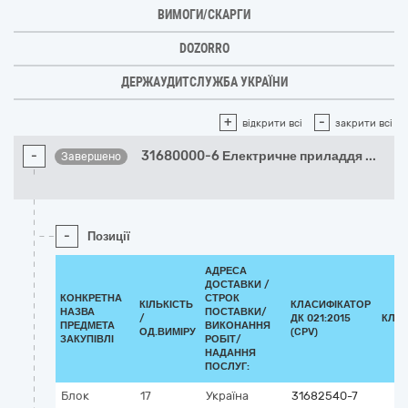
ВИМОГИ/СКАРГИ
DOZORRO
ДЕРЖАУДИТСЛУЖБА УКРАЇНИ
+
-
відкрити всі
закрити всі
-
31680000-6 Електричне приладдя
...
Завершено
-
Позиції
АДРЕСА
ДОСТАВКИ /
КОНКРЕТНА
СТРОК
КІЛЬКІСТЬ
КЛАСИФІКАТОР
НАЗВА
ПОСТАВКИ/
/
ДК 021:2015
КЛА
ПРЕДМЕТА
ВИКОНАННЯ
ОД.ВИМІРУ
(CPV)
ЗАКУПІВЛІ
РОБІТ/
НАДАННЯ
ПОСЛУГ:
Блок
17
Україна
31682540-7