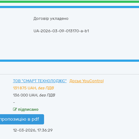
Договір укладено
UA-2026-03-09-013170-a-b1
ТОВ "СМАРТ ТЕХНОЛОДЖІС"
Досьє YouControl
131 875
UAH,
без ПДВ
136 000 UAH,
без ПДВ
-
підписано
пропозицію в pdf
12-03-2026, 17:36:29