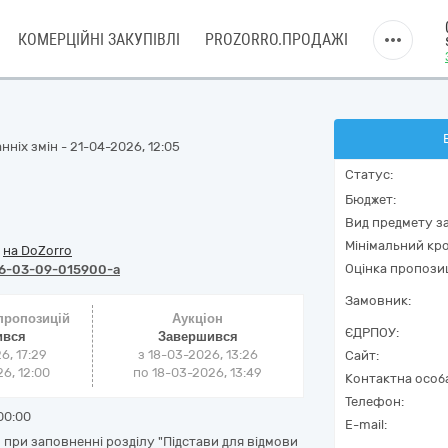
КОМЕРЦІЙНІ ЗАКУПІВЛІ
PROZORRO.ПРОДАЖІ
ніх змін - 21-04-2026, 12:05
Статус:
Бюджет:
Вид предмету за
Мінімальний кро
/
на DoZorro
Оцінка пропозиц
6-03-09-015900-a
Замовник:
 пропозицій
Аукціон
ЄДРПОУ:
ився
Завершився
6, 17:29
з
18-03-2026, 13:26
Сайт:
6, 12:00
по
18-03-2026, 13:49
Контактна особ
Телефон:
00:00
E-mail:
при заповненні розділу "Підстави для відмови