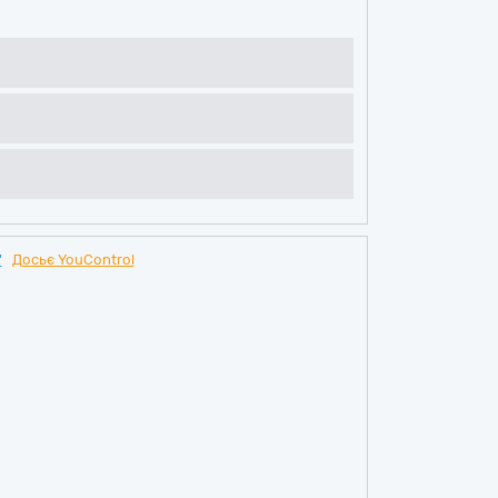
"
Досьє YouControl