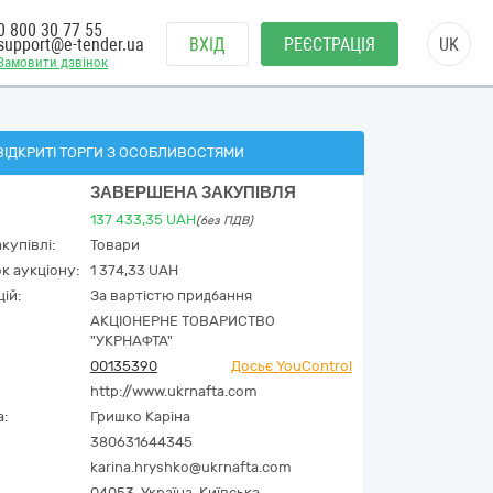
0 800 30 77 55
support@e-tender.ua
ВХІД
РЕЄСТРАЦІЯ
UK
Замовити дзвінок
ВІДКРИТІ ТОРГИ З ОСОБЛИВОСТЯМИ
ЗАВЕРШЕНА ЗАКУПІВЛЯ
137 433,35
UAH
(без ПДВ)
купівлі:
Товари
к аукціону:
1 374,33 UAH
ій:
За вартістю придбання
АКЦІОНЕРНЕ ТОВАРИСТВО
"УКPНAФТА"
00135390
Досьє YouControl
http://www.ukrnafta.com
а:
Гришко Каріна
380631644345
karina.hryshko@ukrnafta.com
04053,
Україна
,
Київська