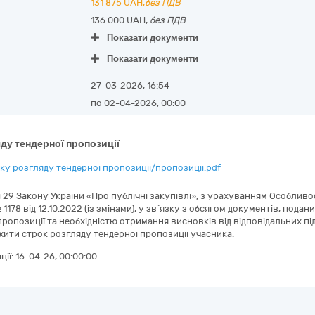
131 875
UAH,
без ПДВ
136 000 UAH,
без ПДВ
Показати документи
Показати документи
27-03-2026, 16:54
по 02-04-2026, 00:00
ду тендерної пропозиції
у розгляду тендерної пропозиції/пропозиції.pdf
ті 29 Закону України «Про публічні закупівлі», з урахуванням Особли
 1178 від 12.10.2022 (із змінами), у зв`язку з обсягом документів, под
ропозиції та необхідністю отримання висновків від відповідальних підр
вжити строк розгляду тендерної пропозиції учасника.
ції:
16-04-26, 00:00:00