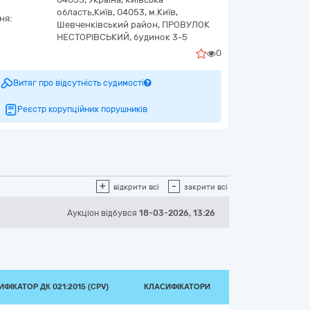
область,
Київ,
04053, м.Київ,
ня:
Шевченківський район, ПРОВУЛОК
НЕСТОРІВСЬКИЙ, будинок 3-5
0
Витяг про відсутність судимості
Реєстр корупційних порушників
+
-
відкрити всі
закрити всі
Аукціон відбувся
18-03-2026, 13:26
ФІКАТОР ДК 021:2015 (CPV)
КЛАСИФІКАТОРИ