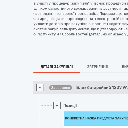
в участі у процедурі закупівлі" учасник процедури з
шляхом самостійного декларування відсутності таки
час подання тендерної пропозиції, а Переможець пр
чотири дні з дати оприлюднення в електронній сис
укласти договір про закупівлю, повинен надати з
системі закупівель документів, що підтверджують від
6 і 12 пункту 47 Особливостей (детально описано у д
ДЕТАЛІ ЗАКУПІВЛІ
ЗВЕРНЕННЯ
ВИ
-
Блок батарейний 120V 9
Завершено
-
Позиції
КОНКРЕТНА НАЗВА ПРЕДМЕТА ЗАКУПІ