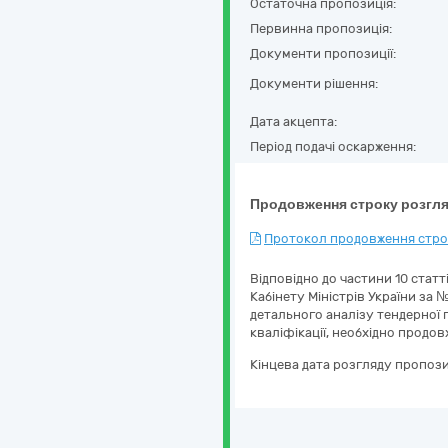
Остаточна пропозиція:
Первинна пропозиція:
Документи пропозиції:
Документи рішення:
Дата акцепта:
Період подачі оскарження:
Продовження строку розгля
Протокол продовження строк
Відповідно до частини 10 стат
Кабінету Міністрів України за №
детального аналізу тендерної п
кваліфікації, необхідно продо
Кінцева дата розгляду пропози