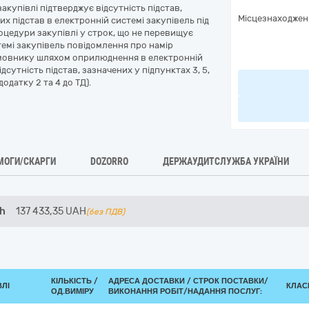
акупівлі підтверджує відсутність підстав,
Місцезнаходжен
х підстав в електронній системі закупівель під
оцедури закупівлі у строк, що не перевищує
темі закупівель повідомлення про намір
амовнику шляхом оприлюднення в електронній
сутність підстав, зазначених у підпунктах 3, 5,
одатку 2 та 4 до ТД).
МОГИ/СКАРГИ
DOZORRO
ДЕРЖАУДИТСЛУЖБА УКРАЇНИ
Ah
137 433,35
UAH
(без ПДВ)
КІЛЬКІСТЬ /
АДРЕСА ДОСТАВКИ /
СТРОК ПОСТАВКИ/
ВЛІ
КЛАСИ
ОД.ВИМІРУ
ВИКОНАННЯ РОБІТ/НАДАННЯ ПОСЛУГ: