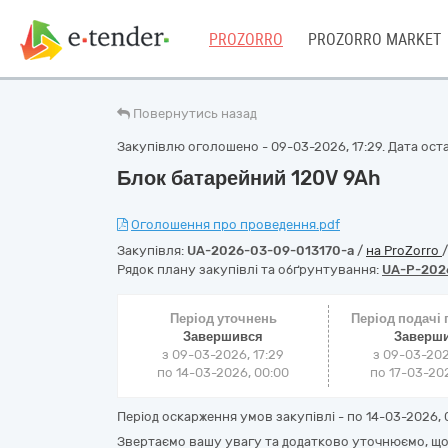
PROZORRO
PROZORRO MARKET
Повернутись назад
Закупівлю оголошено - 09-03-2026, 17:29. Дата остан
Блок батарейний 120V 9Ah
Оголошення про проведення.pdf
Закупівля:
UA-2026-03-09-013170-a
/
на ProZorro
Рядок плану закупівлі та обґрунтування:
UA-P-202
Період уточнень
Період подачі
Завершився
Заверш
з 09-03-2026, 17:29
з 09-03-202
по 14-03-2026, 00:00
по 17-03-202
Період оскарження умов закупівлі - по
14-03-2026, 
Звертаємо вашу увагу та додатково уточнюємо, що 