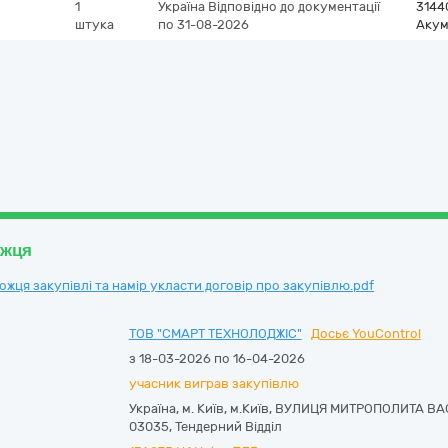
1
Україна
Відповідно до документації
3144
штука
по 31-08-2026
Акум
ожця
ця закупівлі та намір укласти договір про закупівлю.pdf
ТОВ "СМАРТ ТЕХНОЛОДЖІС"
Досьє YouControl
з 18-03-2026 по 16-04-2026
учасник виграв закупівлю
Україна
,
м. Київ
,
м.Київ,
ВУЛИЦЯ МИТРОПОЛИТА ВАСИ
03035
,
Тендерний Відділ