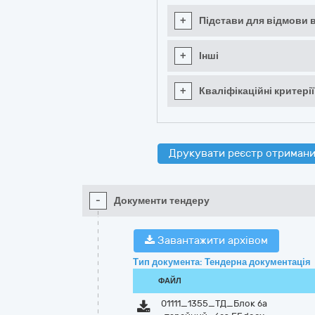
+
Підстави для відмови в
+
Інші
+
Кваліфікаційні критерії
Друкувати реєстр отримани
-
Документи тендеру
Завантажити архівом
Тип документа: Тендерна документація
ФАЙЛ
01111_1355_ТД_Блок ба