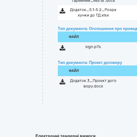
тарейний_без БГ.docx
Додаток_5.1-5.2_Розра
хунки до ТД.xlsx
Тип документа: Оголошення про провед
ФАЙЛ
sign.p7s
Тип документа: Проект договору
ФАЙЛ
Додаток 3_Проєкт дого
вору.docx
Електронні тендерні вимоги