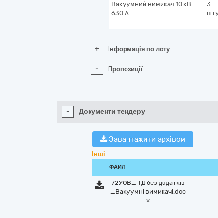
Вакуумний вимикач 10 кВ
3
630 А
шт
+
Інформація по лоту
-
Пропозиції
-
Документи тендеру
Завантажити архівом
Інші
ФАЙЛ
72УОВ_ ТД без додатків
_Вакуумні вимикачі.doc
x