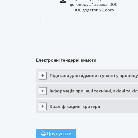
договору_1.заявка.IDOC
HUB.додаток 2Е.docx
Електронні тендерні вимоги
+
Підстави для відмови в участі у процеду
+
Інформація про інші технічні, якісні та 
+
Кваліфікаційні критерії
Друкувати