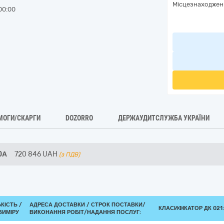
Місцезнаходжен
00:00
МОГИ/СКАРГИ
DOZORRO
ДЕРЖАУДИТСЛУЖБА УКРАЇНИ
0А
720 846
UAH
(з ПДВ)
ЬКІСТЬ /
АДРЕСА ДОСТАВКИ /
СТРОК ПОСТАВКИ/
КЛАСИФІКАТОР ДК 021:
ВИМІРУ
ВИКОНАННЯ РОБІТ/НАДАННЯ ПОСЛУГ: