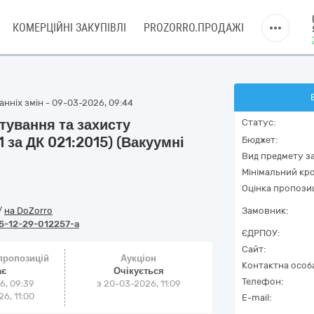
КОМЕРЦІЙНІ ЗАКУПІВЛІ
PROZORRO.ПРОДАЖІ
нніх змін - 09-03-2026, 09:44
тування та захисту
Статус:
 за ДК 021:2015) (Вакуумні
Бюджет:
Вид предмету за
Мінімальний кро
Оцінка пропозиц
/
на DoZorro
Замовник:
5-12-29-012257-a
ЄДРПОУ:
Сайт:
 пропозицій
Аукціон
Контактна особ
ає
Очікується
Телефон:
6, 09:39
з
20-03-2026, 11:09
6, 11:00
E-mail: