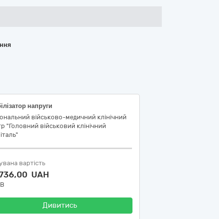
ання
ілізатор напруги
ональний військово-медичний клінічний
р "Головний військовий клінічний
італь"
увана вартість
 736,00 UAH
ДВ
Дивитись