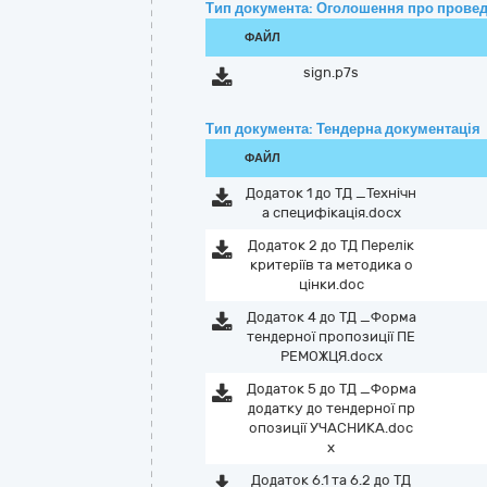
Тип документа: Оголошення про провед
ФАЙЛ
sign.p7s
Тип документа: Тендерна документація
ФАЙЛ
Додаток 1 до ТД _Технічн
а специфікація.docx
Додаток 2 до ТД Перелік
критеріїв та методика о
цінки.doc
Додаток 4 до ТД _Форма
тендерної пропозиції ПЕ
РЕМОЖЦЯ.docx
Додаток 5 до ТД _Форма
додатку до тендерної пр
опозиції УЧАСНИКА.doc
x
Додаток 6.1 та 6.2 до ТД