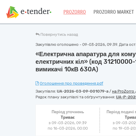
PROZORRO
PROZORRO MARKET
Повернутись назад
Закупівлю оголошено - 09-03-2026, 09:39. Дата оста
«Електрична апаратура для кому
електричних кіл» (код 31210000-1
вимикачі 10кВ 630А)
Оголошення про проведення.pdf
Закупівля:
UA-2026-03-09-001079-a
/
на ProZorro
Рядок плану закупівлі та обґрунтування:
UA-P-202
Період уточнень
Період подачі
Триває
Трив
з 09-03-2026, 09:39
з 09-03-202
по 16-03-2026, 00:00
по 19-03-202