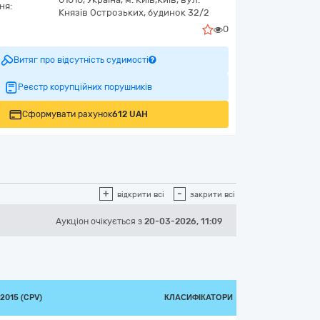
ня:
Князів Острозьких, будинок 32/2
0
Витяг про відсутність судимості
Реєстр корупційних порушників
Сформувати рахунок
612 UAH
+
-
відкрити всі
закрити всі
Аукціон
очікується
з
20-03-2026, 11:09
2015 (CPV)
КЛАСИФІКАТОРИ