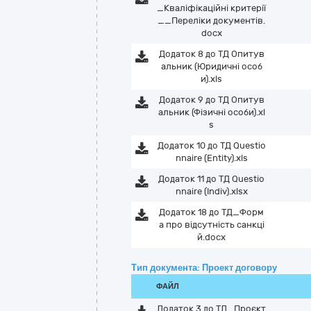
_Кваліфікаційні критерії
__Переліки документів.
docx
Додаток 8 до ТД Опитув
альник (Юридичні особ
и).xls
Додаток 9 до ТД Опитув
альник (Фізичні особи).xl
s
Додаток 10 до ТД Questio
nnaire (Entity).xls
Додаток 11 до ТД Questio
nnaire (Indiv).xlsx
Додаток 18 до ТД_Форм
а про відсутність санкці
й.docx
Тип документа: Проект договору
ФАЙЛ
Додаток 3 до ТД_Проєкт