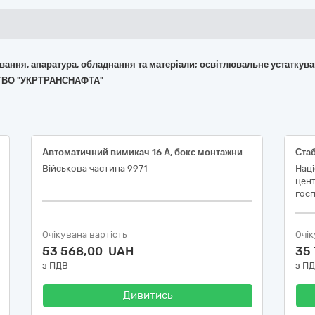
кування, апаратура, обладнання та матеріали; освітлювальне устаткув
СТВО "УКРТРАНСНАФТА"
Автоматичний вимикач 16 А, бокс монтажний, колодка електрична, кабельний ввід (сальник)
Стаб
Військова частина 9971
Наці
цент
госп
Очікувана вартість
Очік
53 568,00 UAH
35
з ПДВ
з П
Дивитись