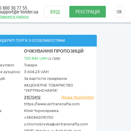
0 800 30 77 55
support@e-tender.ua
ВХІД
РЕЄСТРАЦІЯ
UK
Замовити дзвінок
ВІДКРИТІ ТОРГИ З ОСОБЛИВОСТЯМИ
ОЧІКУВАННЯ ПРОПОЗИЦІЙ
720 846
UAH
(з ПДВ)
купівлі:
Товари
к аукціону:
3 604,23 UAH
ій:
За вартістю придбання
АКЦІОНЕРНЕ ТОВАРИСТВО
"УКРТРАНСНАФТА"
31570412
Досьє YouControl
https://www.ukrtransnafta.com
а:
Юлія Чорнобривка
+380442015750
y.chornobryvka@ukrtransnafta.com
01010,
Україна
,
м. Київ,
Київ,
вул.