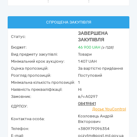
СПРОЩЕНА ЗАКУПІВЛЯ
ЗАВЕРШЕНА
Статус:
ЗАКУПІВЛЯ
Бюджет:
46 900
UAH
(з ПДВ)
Вид предмету закупівлі:
Товари
Мінімальний крок аукціону:
1 407 UAH
Оцінка пропозицій:
За вартістю придбання
Розгляд пропозицій:
Поступовий
Мінімальна кількість пропозицій:
1
Наявність прекваліфікації:
Ні
Замовник:
в/ч А0297
08419841
ЄДРПОУ:
Досьє YouControl
Козловець Андрій
Контактна особа:
Вікторович
Телефон:
+380979096354
E-mail:
oczvtm@post.mil.gov.ua