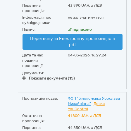
Первинна
43 990 UAH,
з ПДВ
пропозиція:
Інформація про
не залучатимуться
субпідрядника:
Підпис:
підписано
Переглянути Електронну пропозицію в
pdf
Дата та час
04-03-2026, 16:29:24
подання
пропозиції:
Документи:
Показати документи (15)
Пропозицію подав:
ФОП "Білоконська Ярослава
Михайлівна"
Досьє
YouControl
Остаточна
41 800
UAH,
з ПДВ
пропозиція:
Первинна
44 850 UAH,
з ПДВ