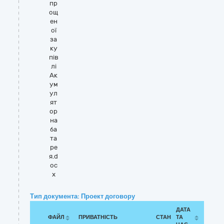
пр
ощ
ен
ої
за
ку
пів
лі
Ак
ум
ул
ят
ор
на
ба
та
ре
я.d
oc
x
Тип документа: Проект договору
ДАТА
ФАЙЛ
ПРИВАТНІСТЬ
СТАН
ТА