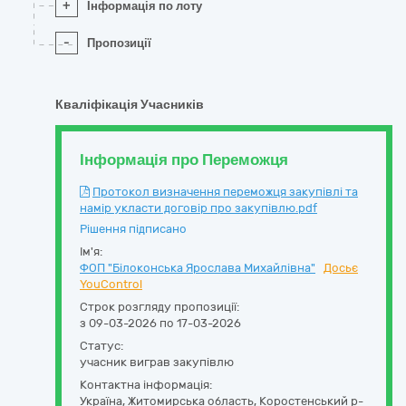
+
Інформація по лоту
-
Пропозиції
Кваліфікація Учасників
Інформація про Переможця
Протокол визначення переможця закупівлі та
намір укласти договір про закупівлю.pdf
Рішення підписано
Ім'я:
ФОП "Білоконська Ярослава Михайлівна"
Досьє
YouControl
Строк розгляду пропозиції:
з 09-03-2026 по 17-03-2026
Статус:
учасник виграв закупівлю
Контактна інформація:
Україна
,
Житомирська область
,
Коростенський р-