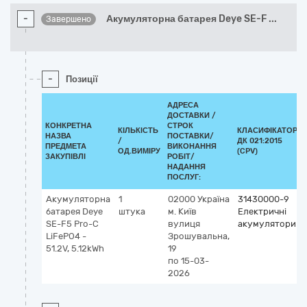
-
Акумуляторна батарея Deye SE-F
...
Завершено
-
Позиції
АДРЕСА
ДОСТАВКИ /
КОНКРЕТНА
СТРОК
КІЛЬКІСТЬ
КЛАСИФІКАТОР
НАЗВА
ПОСТАВКИ/
/
ДК 021:2015
ПРЕДМЕТА
ВИКОНАННЯ
ОД.ВИМІРУ
(CPV)
ЗАКУПІВЛІ
РОБІТ/
НАДАННЯ
ПОСЛУГ:
Акумуляторна
1
02000
Україна
31430000-9
батарея Deye
штука
м. Київ
Електричні
SE-F5 Pro-C
вулиця
акумулятори
LiFePO4 -
Зрошувальна,
51.2V, 5.12kWh
19
по 15-03-
2026