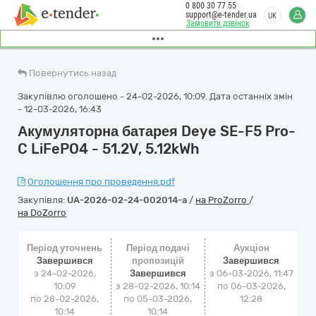
0 800 30 77 55
support@e-tender.ua
UK
Замовити дзвінок
Повернутись назад
Закупівлю оголошено - 24-02-2026, 10:09. Дата останніх змін
- 12-03-2026, 16:43
Акумуляторна батарея Deye SE-F5 Pro-
C LiFePO4 - 51.2V, 5.12kWh
Оголошення про проведення.pdf
Закупівля:
UA-2026-02-24-002014-a
/
на ProZorro
/
на DoZorro
Період уточнень
Період подачі
Аукціон
Завершився
пропозицій
Завершився
з 24-02-2026,
Завершився
з
06-03-2026, 11:47
10:09
з 28-02-2026, 10:14
по
06-03-2026,
по 28-02-2026,
по 05-03-2026,
12:28
10:14
10:14