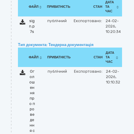
ДАТА
ФАЙЛ
ПРИВАТНІСТЬ
СТАН
ТА
ЧАС
sig
публічний
Експортовано:
24-02-
n.p
2026,
7s
10:20:34
Тип документа: Тендерна документація
ДАТА
ФАЙЛ
ПРИВАТНІСТЬ
СТАН
ТА
ЧАС
Ог
публічний
Експортовано:
24-02-
ол
2026,
ош
10:10:32
ен
ня
пр
о п
ро
ве
де
нн
я с