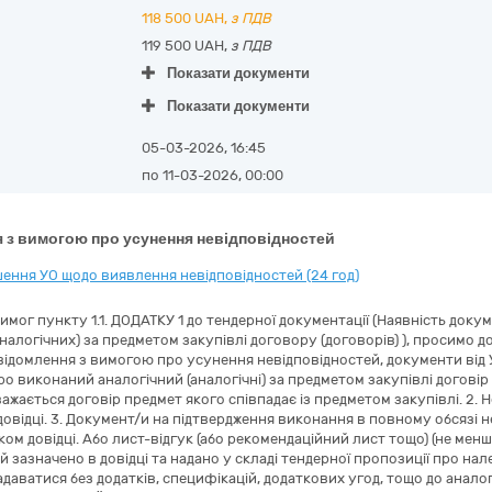
118 500
UAH,
з ПДВ
119 500 UAH,
з ПДВ
Показати документи
Показати документи
05-03-2026, 16:45
по 11-03-2026, 00:00
 з вимогою про усунення невідповідностей
ення УО щодо виявлення невідповідностей (24 год)
вимог пункту 1.1. ДОДАТКУ 1 до тендерної документації (Наявність док
аналогічних) за предметом закупівлі договору (договорів) ), просимо 
ідомлення з вимогою про усунення невідповідностей, документи від Уча
о виконаний аналогічний (аналогічні) за предметом закупівлі договір 
ажається договір предмет якого співпадає із предметом закупівлі. 2.
довідці. 3. Документ/и на підтвердження виконання в повному обсязі н
ом довідці. Або лист-відгук (або рекомендаційний лист тощо) (не менш
й зазначено в довідці та надано у складі тендерної пропозиції про н
даватися без додатків, специфікацій, додаткових угод, тощо до аналог