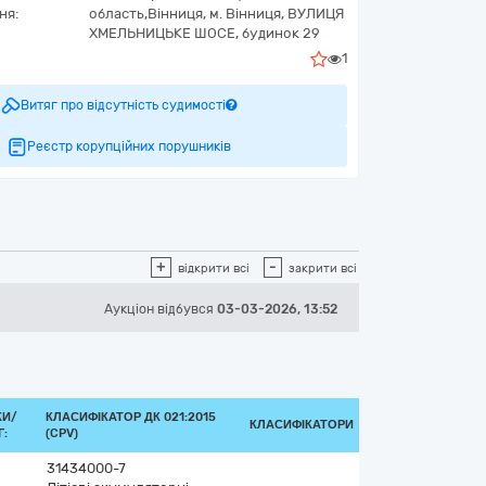
ня:
область,
Вінниця,
м. Вінниця, ВУЛИЦЯ
ХМЕЛЬНИЦЬКЕ ШОСЕ, будинок 29
1
Витяг про відсутність судимості
Реєстр корупційних порушників
+
-
відкрити всі
закрити всі
Аукціон відбувся
03-03-2026, 13:52
КИ/
КЛАСИФІКАТОР ДК 021:2015
КЛАСИФІКАТОРИ
:
(CPV)
31434000-7