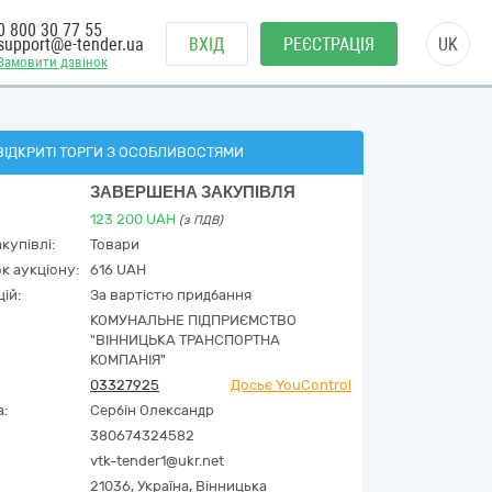
0 800 30 77 55
support@e-tender.ua
ВХІД
РЕЄСТРАЦІЯ
UK
Замовити дзвінок
ВІДКРИТІ ТОРГИ З ОСОБЛИВОСТЯМИ
ЗАВЕРШЕНА ЗАКУПІВЛЯ
123 200
UAH
(з ПДВ)
купівлі:
Товари
к аукціону:
616 UAH
ій:
За вартістю придбання
КОМУНАЛЬНЕ ПІДПРИЄМСТВО
"ВІННИЦЬКА ТРАНСПОРТНА
КОМПАНІЯ"
03327925
Досьє YouControl
а:
Сербін Олександр
380674324582
vtk-tender1@ukr.net
21036,
Україна
,
Вінницька