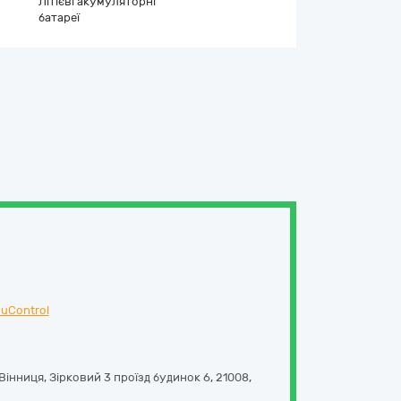
Літієві акумуляторні
батареї
uControl
 Вінниця,
Зірковий 3 проїзд будинок 6
,
21008
,