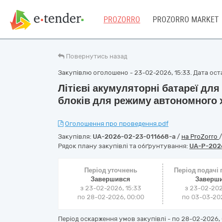
PROZORRO
PROZORRO MARKET
Повернутись назад
Закупівлю оголошено - 23-02-2026, 15:33. Дата остан
Літієві акумуляторні батареї дл
блоків для режиму автономного 
Оголошення про проведення.pdf
Закупівля:
UA-2026-02-23-011668-a
/
на ProZorro
Рядок плану закупівлі та обґрунтування:
UA-P-202
Період уточнень
Період подачі
Завершився
Заверш
з 23-02-2026, 15:33
з 23-02-202
по 28-02-2026, 00:00
по 03-03-202
Період оскарження умов закупівлі - по
28-02-2026, 