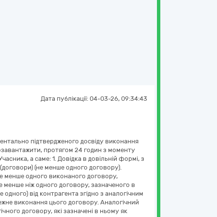
Дата публікації:
04-03-26, 09:34:43
ументально підтвердженого досвіду виконання
дозавантажити, протягом 24 годин з моменту
сника, а саме: 1. Довідка в довільній формі, з
(договори) (не менше одного договору).
 Не менше одного виконаного договору,
е менше ніж одного договору, зазначеного в
е одного) від контрагента згідно з аналогічним
алежне виконання цього договору. Аналогічний
ічного договору, які зазначені в ньому як