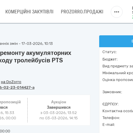
КОМЕРЦІЙНІ ЗАКУПІВЛІ
PROZORRO.ПРОДАЖІ
ніх змін - 17-03-2026, 10:13
я ремонту акумуляторних
Статус:
ходу тролейбусів PTS
Бюджет:
Вид предмету за
Мінімальний кро
Оцінка пропозиц
/
на DoZorro
6-02-23-014427-a
Замовник:
 пропозицій
Аукціон
ЄДРПОУ:
ився
Завершився
Контактна особ
6, 15:33
з
03-03-2026, 13:52
Телефон:
6, 00:00
по
03-03-2026, 14:15
E-mail:
00:00