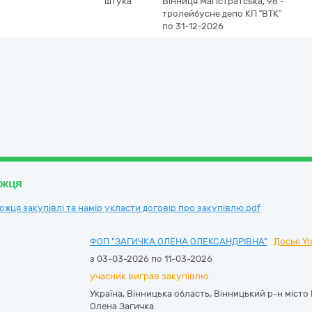
штука
Вінниця
Магістратська, 98 -
тролейбусне депо КП “ВТК”
по 31-12-2026
ожця
ця закупівлі та намір укласти договір про закупівлю.pdf
ФОП "ЗАГИЧКА ОЛЕНА ОЛЕКСАНДРІВНА"
Досьє Yo
з 03-03-2026 по 11-03-2026
учасник виграв закупівлю
Україна
,
Вінницька область
,
Вінницький р-н місто
Олена Загичка