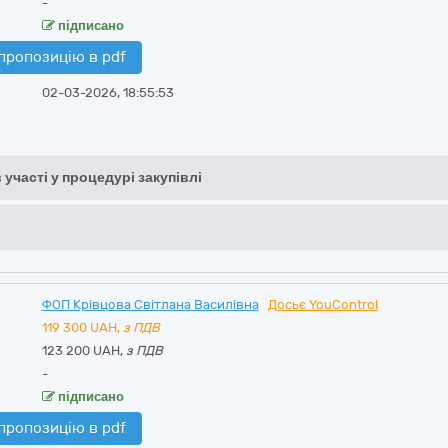
-
підписано
пропозицію в pdf
02-03-2026, 18:55:53
 участі у процедурі закупівлі
ФОП Крівцова Світлана Василівна
Досьє YouControl
119 300
UAH,
з ПДВ
123 200 UAH,
з ПДВ
-
підписано
пропозицію в pdf