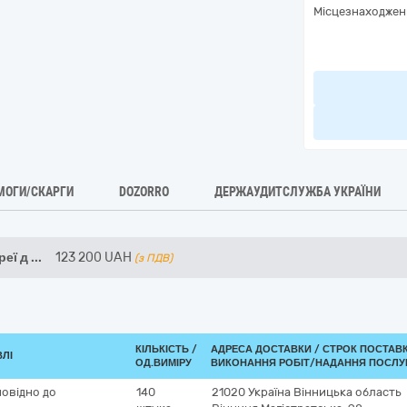
Місцезнаходжен
МОГИ/СКАРГИ
DOZORRO
ДЕРЖАУДИТСЛУЖБА УКРАЇНИ
реї д
...
123 200
UAH
(з ПДВ)
КІЛЬКІСТЬ /
АДРЕСА ДОСТАВКИ /
СТРОК ПОСТАВ
ВЛІ
ОД.ВИМІРУ
ВИКОНАННЯ РОБІТ/НАДАННЯ ПОСЛУГ
повідно до
140
21020
Україна
Вінницька область