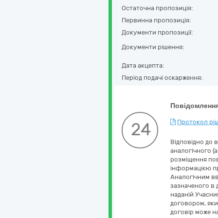
Остаточна пропозиція:
Первинна пропозиція:
Документи пропозиції:
Документи рішення:
Дата акцепта:
Період подачі оскарження:
Повідомлення
Протокол ріш
24
Відповідно до 
аналогічного (
розміщення пов
інформацією пр
Аналогічним вв
зазначеного в 
наданій Учасник
договором, яки
договір може на