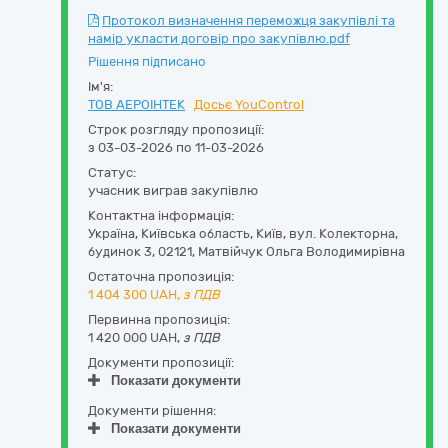
Протокол визначення переможця закупівлі та
намір укласти договір про закупівлю.pdf
Рішення підписано
Ім'я:
ТОВ АЕРОІНТЕК
Досьє YouControl
Строк розгляду пропозиції:
з 03-03-2026 по 11-03-2026
Статус:
учасник виграв закупівлю
Контактна інформація:
Україна
,
Київська область
,
Київ,
вул. Колекторна,
будинок 3
,
02121
,
Матвійчук Ольга Володимирівна
Остаточна пропозиція:
1 404 300
UAH,
з ПДВ
Первинна пропозиція:
1 420 000 UAH,
з ПДВ
Документи пропозиції:
Показати документи
Документи рішення:
Показати документи