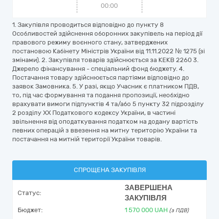
00:00
1. Закупівля проводиться відповідно до пункту 8
Особливостей здійснення оборонних закупівель на період дії
правового режиму воєнного стану, затверджених
постановою Кабінету Міністрів України від 11.11.2022 № 1275 (зі
змінами). 2. Закупівля товарів здійснюється за КЕКВ 2260 3.
Джерело фінансування - спеціальний фонд бюджету. 4.
Постачання товару здійснюється партіями відповідно до
заявок Замовника. 5. У разі, якщо Учасник є платником ПДВ,
то, під час формування та подання пропозиції, необхідно
врахувати вимоги підпунктів 4 та/або 5 пункту 32 підрозділу
2 розділу ХХ Податкового кодексу України, в частині
звільнення від оподаткування податком на додану вартість
певних операцій з ввезення на митну територію України та
постачання на митній території України товарів.
СПРОЩЕНА ЗАКУПІВЛЯ
ЗАВЕРШЕНА
Статус:
ЗАКУПІВЛЯ
Бюджет:
1 570 000
UAH
(з ПДВ)