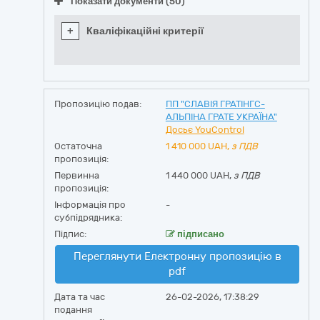
Показати документи (50)
+
Кваліфікаційні критерії
Пропозицію подав:
ПП "СЛАВІЯ ГРАТІНГС-
АЛЬПІНА ГРАТЕ УКРАЇНА"
Досьє YouControl
Остаточна
1 410 000
UAH,
з ПДВ
пропозиція:
Первинна
1 440 000 UAH,
з ПДВ
пропозиція:
Інформація про
-
субпідрядника:
Підпис:
підписано
Переглянути Електронну пропозицію в
pdf
Дата та час
26-02-2026, 17:38:29
подання