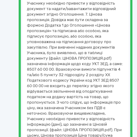
Учаснику необхідно привести у відповідність
документ та надати/завантажити відповідний
документ згідно Оголошення. 7. Цінова
пропозиція. Довідка має бути складена за
формою Додатка 1 до Оголошення «Цінова
пропозиція» та підписана або особою, яка
підписує пропозицію, або особою, яка
уповноважена на підписання договору про
закупівлю. При вивченні наданих документів
Учасника, було виявлено, що в таблиці
документу (файл: ЦІНОВА ПРОПОЗИЦІЯ.pdf)
зазначена інформація щодо коду УКТ ЗЕД, а саме:
8507 60 00 00. Враховуючи вимоги підпунктів 4
та/або 5 пункту 32 підрозділу 2 розділу ХХ
Податкового кодексу України код УКТ ЗЕД 8507
60 00 00 не входить до переліку згідно якого
відбувається звільнення від оподаткування
податком на додану вартість на товар, що
пропонується. З чого слідує, що інформація про
ціну, яка зазначена Учасником без ПДВ є
неточною. Враховуючи вищевикладене,
Учаснику необхідно привести у відповідність
інформацію (дані), що зазначені в Ціновій
пропозиції. (файл: ЦІНОВА ПРОПОЗИЦІЯ.pdf). При
цьому, Цінова пропозиція (ціна товару/сума