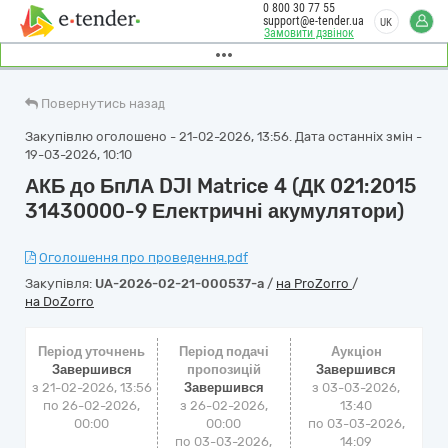
0 800 30 77 55
support@e-tender.ua
UK
Замовити дзвінок
Повернутись назад
Закупівлю оголошено - 21-02-2026, 13:56. Дата останніх змін -
19-03-2026, 10:10
АКБ до БпЛА DJI Matrice 4 (ДК 021:2015
31430000-9 Електричні акумулятори)
Оголошення про проведення.pdf
Закупівля:
UA-2026-02-21-000537-a
/
на ProZorro
/
на DoZorro
Період уточнень
Період подачі
Аукціон
Завершився
пропозицій
Завершився
з 21-02-2026, 13:56
Завершився
з
03-03-2026,
по 26-02-2026,
з 26-02-2026,
13:40
00:00
00:00
по
03-03-2026,
по 03-03-2026,
14:09