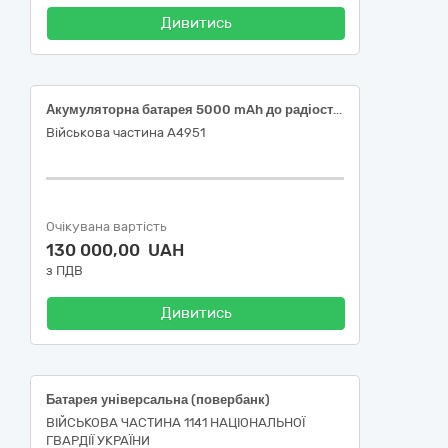
Дивитись
Акумуляторна батарея 5000 mAh до радіостанцій Motorola R7 R7A з Type-c роз’ємом для зарядки
Військова частина А4951
Очікувана вартість
130 000,00 UAH
з ПДВ
Дивитись
Батарея універсальна (повербанк)
ВІЙСЬКОВА ЧАСТИНА 1141 НАЦІОНАЛЬНОЇ
ГВАРДІЇ УКРАЇНИ