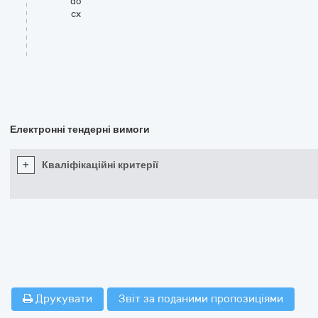
do
cx
Електронні тендерні вимоги
+
Кваліфікаційні критерії
Друкувати
Звіт за поданими пропозиціями