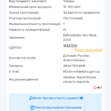
Вид предмету закупівлі:
Товари
Мінімальний крок аукціону:
15 700 UAH
Оцінка пропозицій:
За вартістю придбання
Розгляд пропозицій:
Поступовий
Мінімальна кількість пропозицій:
1
Наявність прекваліфікації:
Ні
ВІЙСЬКОВА ЧАСТИНА
Замовник:
2253
14321765
ЄДРПОУ:
Досьє YouControl
Дубовик Руслан
Контактна особа:
Анатолійович
Телефон:
380671094818
E-mail:
RDubovyk@dpsu.gov.ua
Україна
,
Чернігівська
Місцезнаходження:
область,
Чернігів,
5
Витяг про відсутність судимості
Реєстр корупційних порушників