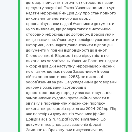
договорі присутня неточність стосовно назви
предмету закупівлі. Також Учасник повинен був
надати інформаційну Довідку про стан повного
виконання аналогічного договору,
проаналізувавши надані Учасником документи
було виявлено, що довідка також є неточною
стосовно інформації до договору. Враховуючи
вищезазначене, Учаснику необхідно узагальнити
інформацію та надати/завантажити відповідні
документи у повній відповідності до вимог
Оголошення. 6. Відомості про відсутність не
виконаних зобов’язань. Учасник Повинен надати
у формі довідки наступну інформацію Учасник
не є таким, що має перед Замовником (перед
військовою частиною 2253), не виконані
зобов’язання за раніше укладеними договорами,
зокрема розірвання договорів в
односторонньому порядку або застосування
замовниками судово-претензійної роботи в
зв’язку з порушенням Учасником порядку
виконання договорів протягом 2024-2026р. Під
час перевірки документів Учасника (файл:
Довідка абз. 2 п. 45.pdf) було виявлено, що
документ невідповідає заявленій формі
Замовника. Враховуючи вищезазначене,