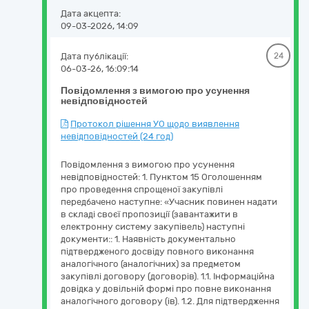
Дата акцепта:
09-03-2026, 14:09
Дата публікації:
24
06-03-26, 16:09:14
Повідомлення з вимогою про усунення
невідповідностей
Протокол рішення УО щодо виявлення
невідповідностей (24 год)
Повідомлення з вимогою про усунення
невідповідностей: 1. Пунктом 15 Оголошенням
про проведення спрощеної закупівлі
передбачено наступне: «Учасник повинен надати
в складі своєї пропозиції (завантажити в
електронну систему закупівель) наступні
документи:: 1. Наявність документально
підтвердженого досвіду повного виконання
аналогічного (аналогічних) за предметом
закупівлі договору (договорів). 1.1. Інформаційна
довідка у довільній формі про повне виконання
аналогічного договору (ів). 1.2. Для підтвердження