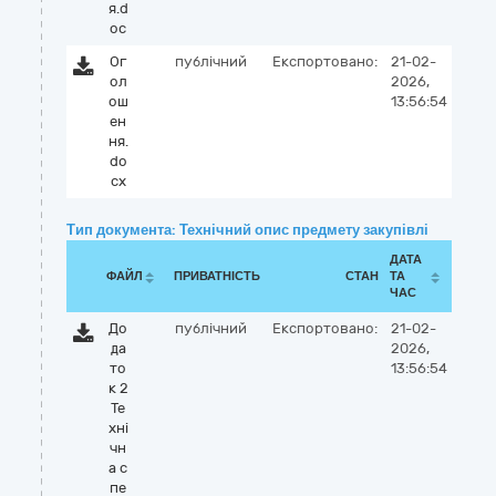
я.d
oc
Ог
публічний
Експортовано:
21-02-
ол
2026,
ош
13:56:54
ен
ня.
do
cx
Тип документа: Технічний опис предмету закупівлі
ДАТА
ФАЙЛ
ПРИВАТНІСТЬ
СТАН
ТА
ЧАС
До
публічний
Експортовано:
21-02-
да
2026,
то
13:56:54
к 2
Те
хні
чн
а с
пе