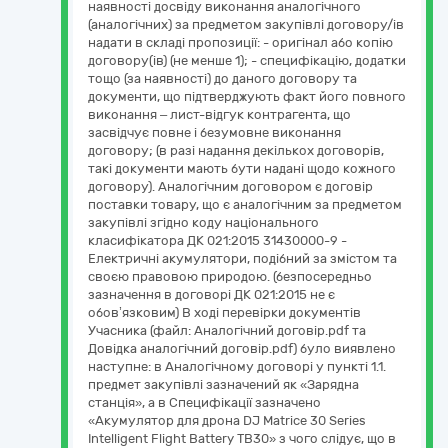
наявності досвіду виконання аналогічного
(аналогічних) за предметом закупівлі договору/ів
надати в складі пропозиції: - оригінал або копію
договору(ів) (не менше 1); - специфікацію, додатки
тощо (за наявності) до даного договору та
документи, що підтверджують факт його повного
виконання – лист-відгук контрагента, що
засвідчує повне і безумовне виконання
договору; (в разі надання декількох договорів,
такі документи мають бути надані щодо кожного
договору). Аналогічним договором є договір
поставки товару, що є аналогічним за предметом
закупівлі згідно коду національного
класифікатора ДК 021:2015 31430000-9 -
Електричні акумулятори, подібний за змістом та
своєю правовою природою. (безпосередньо
зазначення в договорі ДК 021:2015 не є
обов’язковим) В ході перевірки документів
Учасника (файл: Аналогічний договір.pdf та
Довідка аналогічний договір.pdf) було виявлено
наступне: в Аналогічному договорі у пункті 1.1.
предмет закупівлі зазначений як «Зарядна
станція», а в Специфікації зазначено
«Акумулятор для дрона DJ Matrice 30 Series
Intelligent Flight Battery TB30» з чого слідує, що в