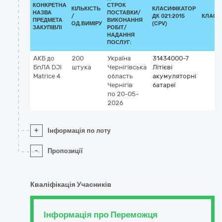
КОНКРЕТНА
СТРОК
КІЛЬКІСТЬ
КЛАСИФІКАТОР
НАЗВА
ПОСТАВКИ/
/
ДК 021:2015
КЛАСИ
ПРЕДМЕТА
ВИКОНАННЯ
ОД.ВИМІРУ
(CPV)
ЗАКУПІВЛІ
РОБІТ/
НАДАННЯ
ПОСЛУГ:
АКБ до
200
Україна
31434000-7
БпЛА DJI
штука
Чернігівська
Літієві
Matrice 4
область
акумуляторні
Чернігів
батареї
по 20-05-
2026
+
Інформація по лоту
-
Пропозиції
Кваліфікація Учасників
Інформація про Переможця