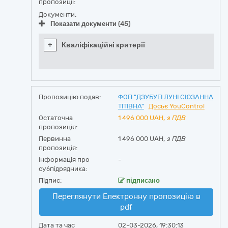
пропозиції:
Документи:
Показати документи (45)
+
Кваліфікаційні критерії
Пропозицію подав:
ФОП "ДЗУБУГІ ЛУНІ СЮЗАННА
ТІТІВНА"
Досьє YouControl
Остаточна
1 496 000
UAH,
з ПДВ
пропозиція:
Первинна
1 496 000 UAH,
з ПДВ
пропозиція:
Інформація про
-
субпідрядника:
Підпис:
підписано
Переглянути Електронну пропозицію в
pdf
Дата та час
02-03-2026, 19:30:13