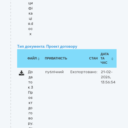
ци
фі
ка
ці
я.d
oc
x
Тип документа: Проект договору
ДАТА
ФАЙЛ
ПРИВАТНІСТЬ
СТАН
ТА
ЧАС
До
публічний
Експортовано:
21-02-
да
2026,
то
13:56:54
к 3
Пр
оє
кт
до
го
во
ру.