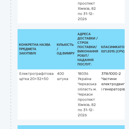
проспект
Хіміків, 82
по 31-12-
2026
АДРЕСА
ДОСТАВКИ /
СТРОК
КОНКРЕТНА НАЗВА
КІЛЬКІСТЬ
ПОСТАВКИ/
КЛАСИФІКАТОР 
ПРЕДМЕТА
/
ВИКОНАННЯ
021:2015 (CPV)
ЗАКУПІВЛІ
ОД.ВИМІРУ
РОБІТ/
НАДАННЯ
ПОСЛУГ:
Електрографітова
400
18036
31161000-2
щітка 20×32×50
штука
Україна
Частини
Черкаська
електродвигун
область
м.
і генераторів
Черкаси
проспект
Хіміків, 82
по 31-12-
2026