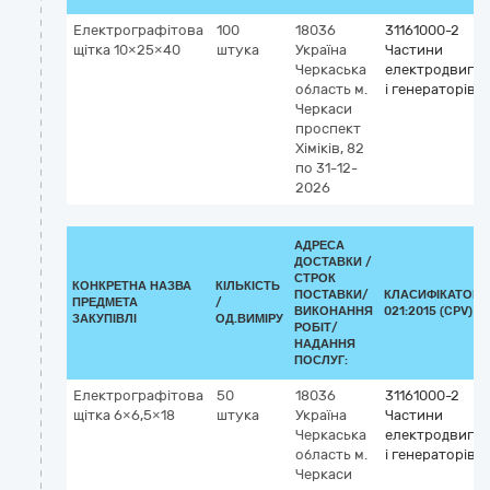
Електрографітова
100
18036
31161000-2
щітка 10×25×40
штука
Україна
Частини
Черкаська
електродвигун
область
м.
і генераторів
Черкаси
проспект
Хіміків, 82
по 31-12-
2026
АДРЕСА
ДОСТАВКИ /
СТРОК
КОНКРЕТНА НАЗВА
КІЛЬКІСТЬ
ПОСТАВКИ/
КЛАСИФІКАТОР 
ПРЕДМЕТА
/
ВИКОНАННЯ
021:2015 (CPV)
ЗАКУПІВЛІ
ОД.ВИМІРУ
РОБІТ/
НАДАННЯ
ПОСЛУГ:
Електрографітова
50
18036
31161000-2
щітка 6×6,5×18
штука
Україна
Частини
Черкаська
електродвигун
область
м.
і генераторів
Черкаси