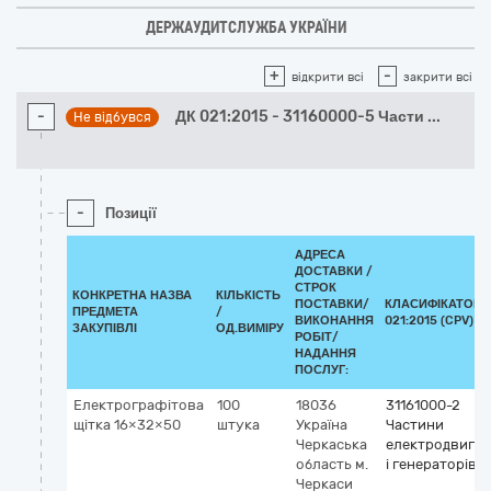
ДЕРЖАУДИТСЛУЖБА УКРАЇНИ
+
-
відкрити всі
закрити всі
-
ДК 021:2015 - 31160000-5 Части
...
Не відбувся
-
Позиції
АДРЕСА
ДОСТАВКИ /
СТРОК
КОНКРЕТНА НАЗВА
КІЛЬКІСТЬ
ПОСТАВКИ/
КЛАСИФІКАТОР 
ПРЕДМЕТА
/
ВИКОНАННЯ
021:2015 (CPV)
ЗАКУПІВЛІ
ОД.ВИМІРУ
РОБІТ/
НАДАННЯ
ПОСЛУГ:
Електрографітова
100
18036
31161000-2
щітка 16×32×50
штука
Україна
Частини
Черкаська
електродвигун
область
м.
і генераторів
Черкаси