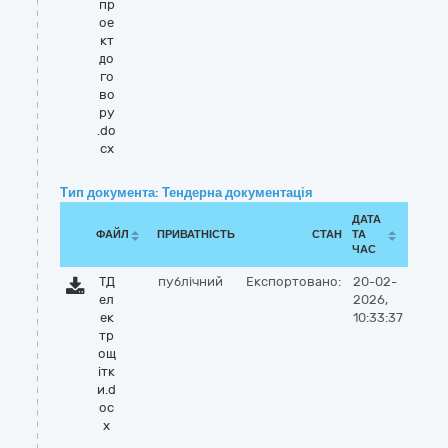
пр
ое
кт
до
го
во
ру
.do
cx
Тип документа: Тендерна документація
ДАТА
ФАЙЛ
ПРИВАТНІСТЬ
СТАН
ТА
ЧАС
ТД
публічний
Експортовано:
20-02-
ел
2026,
ек
10:33:37
тр
ощ
ітк
и.d
oc
x