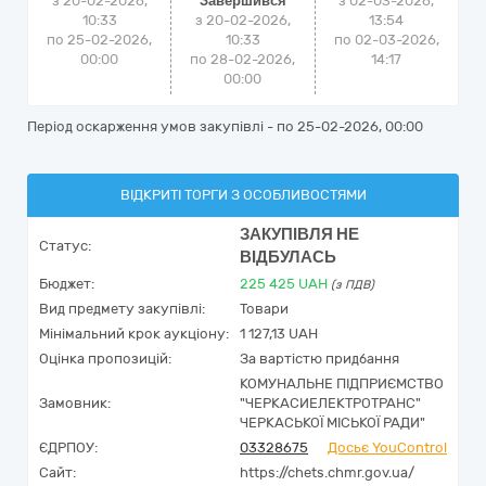
з 20-02-2026,
Завершився
з
02-03-2026,
10:33
з 20-02-2026,
13:54
по 25-02-2026,
10:33
по
02-03-2026,
00:00
по 28-02-2026,
14:17
00:00
Період оскарження умов закупівлі - по
25-02-2026, 00:00
ВІДКРИТІ ТОРГИ З ОСОБЛИВОСТЯМИ
ЗАКУПІВЛЯ НЕ
Статус:
ВІДБУЛАСЬ
Бюджет:
225 425
UAH
(з ПДВ)
Вид предмету закупівлі:
Товари
Мінімальний крок аукціону:
1 127,13 UAH
Оцінка пропозицій:
За вартістю придбання
КОМУНАЛЬНЕ ПІДПРИЄМСТВО
Замовник:
"ЧЕРКАСИЕЛЕКТРОТРАНС"
ЧЕРКАСЬКОЇ МІСЬКОЇ РАДИ"
ЄДРПОУ:
03328675
Досьє YouControl
Сайт:
https://chets.chmr.gov.ua/