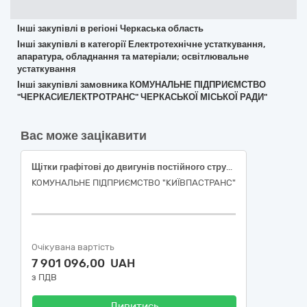
Інші закупівлі в регіоні Черкаська область
Інші закупівлі в категорії Електротехнічне устаткування,
апаратура, обладнання та матеріали; освітлювальне
устаткування
Інші закупівлі замовника КОМУНАЛЬНЕ ПІДПРИЄМСТВО
"ЧЕРКАСИЕЛЕКТРОТРАНС" ЧЕРКАСЬКОЇ МІСЬКОЇ РАДИ"
Вас може зацікавити
Щітки графітові до двигунів постійного струму, код 31160000-5 за ДК 021:2015 «Частини електродвигунів, генераторів і трансформаторів»
КОМУНАЛЬНЕ ПІДПРИЄМСТВО "КИЇВПАСТРАНС"
Очікувана вартість
7 901 096,00 UAH
з ПДВ
Дивитись