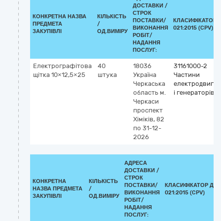
ДОСТАВКИ /
СТРОК
КОНКРЕТНА НАЗВА
КІЛЬКІСТЬ
ПОСТАВКИ/
КЛАСИФІКАТОР 
ПРЕДМЕТА
/
ВИКОНАННЯ
021:2015 (CPV)
ЗАКУПІВЛІ
ОД.ВИМІРУ
РОБІТ/
НАДАННЯ
ПОСЛУГ:
Електрографітова
40
18036
31161000-2
щітка 10×12,5×25
штука
Україна
Частини
Черкаська
електродвигун
область
м.
і генераторів
Черкаси
проспект
Хіміків, 82
по 31-12-
2026
АДРЕСА
ДОСТАВКИ /
СТРОК
КОНКРЕТНА
КІЛЬКІСТЬ
ПОСТАВКИ/
КЛАСИФІКАТОР ДК
НАЗВА ПРЕДМЕТА
/
ВИКОНАННЯ
021:2015 (CPV)
ЗАКУПІВЛІ
ОД.ВИМІРУ
РОБІТ/
НАДАННЯ
ПОСЛУГ: