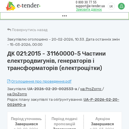
0 800 30 77 55
support@e-tender.ua
UK
Замовити дзвінок
Повернутись назад
Закупівлю оголошено - 20-02-2026, 10:33. Дата останніх змін
- 15-03-2026, 00:00
ДК 021:2015 - 31160000-5 Частини
електродвигунів, генераторів і
трансформаторів (електрощітки)
Оголошення про проведення.pdf
Закупівля:
UA-2026-02-20-002533-a
/
на ProZorro
/
на DoZorro
Рядок плану закупівлі та обґрунтування:
UA-P-2026-02-20-
002690-a
Період уточнень
Період подачі
Аукціон
Завершився
пропозицій
Завершився