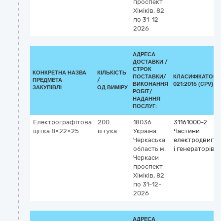
проспект
Хіміків, 82
по 31-12-
2026
АДРЕСА
ДОСТАВКИ /
СТРОК
КОНКРЕТНА НАЗВА
КІЛЬКІСТЬ
ПОСТАВКИ/
КЛАСИФІКАТОР 
ПРЕДМЕТА
/
ВИКОНАННЯ
021:2015 (CPV)
ЗАКУПІВЛІ
ОД.ВИМІРУ
РОБІТ/
НАДАННЯ
ПОСЛУГ:
Електрографітова
200
18036
31161000-2
щітка 8×22×25
штука
Україна
Частини
Черкаська
електродвигун
область
м.
і генераторів
Черкаси
проспект
Хіміків, 82
по 31-12-
2026
АДРЕСА