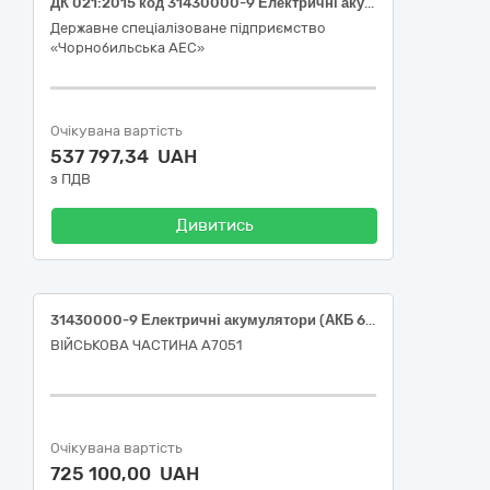
ДК 021:2015 код 31430000-9 Електричні акумулятори (Свинцево-кислотні акумуляторні батареї)
Державне спеціалізоване підприємство
«Чорнобильська АЕС»
Очікувана вартість
537 797,34 UAH
з ПДВ
Дивитись
31430000-9 Електричні акумулятори (АКБ 651P SK E777 Li NMC Довга 1 80 000 mAh + Cig Socket (прикурювач) (сумісна з БпЛА «Вампір») (засоби спеціального призначення))
ВІЙСЬКОВА ЧАСТИНА А7051
Очікувана вартість
725 100,00 UAH