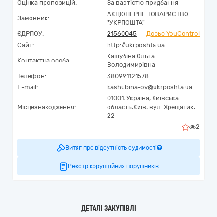
Оцінка пропозицій:
За вартістю придбання
АКЦІОНЕРНЕ ТОВАРИСТВО
Замовник:
"УКРПОШТА"
ЄДРПОУ:
21560045
Досьє YouControl
Сайт:
http://ukrposhta.ua
Кашубіна Ольга
Контактна особа:
Володимирівна
Телефон:
380991121578
E-mail:
kashubina-ov@ukrposhta.ua
01001,
Україна
,
Київська
Місцезнаходження:
область,
Київ,
вул. Хрещатик,
22
2
Витяг про відсутність судимості
Реєстр корупційних порушників
ДЕТАЛІ ЗАКУПІВЛІ