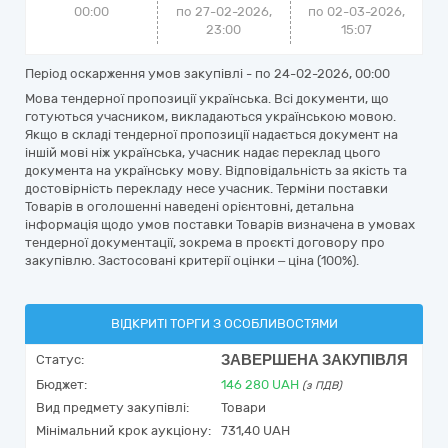
00:00
по 27-02-2026,
по
02-03-2026,
23:00
15:07
Період оскарження умов закупівлі - по
24-02-2026, 00:00
Мова тендерної пропозиції українська. Всі документи, що
готуються учасником, викладаються українською мовою.
Якщо в складі тендерної пропозиції надається документ на
іншій мові ніж українська, учасник надає переклад цього
документа на українську мову. Відповідальність за якість та
достовірність перекладу несе учасник. Терміни поставки
Товарів в оголошенні наведені орієнтовні, детальна
інформація щодо умов поставки Товарів визначена в умовах
тендерної документації, зокрема в проєкті договору про
закупівлю. Застосовані критерії оцінки – ціна (100%).
ВІДКРИТІ ТОРГИ З ОСОБЛИВОСТЯМИ
ЗАВЕРШЕНА ЗАКУПІВЛЯ
Статус:
Бюджет:
146 280
UAH
(з ПДВ)
Вид предмету закупівлі:
Товари
Мінімальний крок аукціону:
731,40 UAH