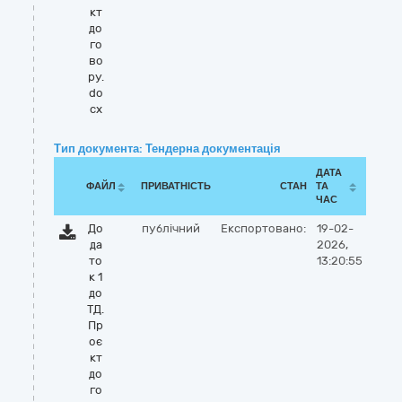
кт
до
го
во
ру.
do
cx
Тип документа: Тендерна документація
ДАТА
ФАЙЛ
ПРИВАТНІСТЬ
СТАН
ТА
ЧАС
До
публічний
Експортовано:
19-02-
да
2026,
то
13:20:55
к 1
до
ТД.
Пр
оє
кт
до
го