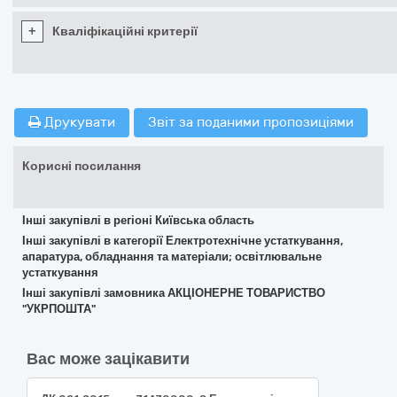
+
Кваліфікаційні критерії
Друкувати
Звіт за поданими пропозиціями
Корисні посилання
Інші закупівлі в регіоні Київська область
Інші закупівлі в категорії Електротехнічне устаткування,
апаратура, обладнання та матеріали; освітлювальне
устаткування
Інші закупівлі замовника АКЦІОНЕРНЕ ТОВАРИСТВО
"УКРПОШТА"
Вас може зацікавити