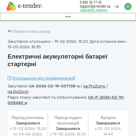
0 800 30 77 55
support@e-tender.ua
UK
Замовити дзвінок
Повернутись назад
Закупівлю оголошено - 19-02-2026, 13:20. Дата останніх змін -
13-03-2026, 15:35
Електричні акумуляторні батареї
стартерні
Оголошення про проведення.pdf
Закупівля:
UA-2026-02-19-007138-a
/
на ProZorro
/
на DoZorro
Рядок плану закупівлі та обґрунтування:
UA-P-2026-02-19-
008442-a
Період уточнень
Період подачі
Аукціон
Завершився
пропозицій
Завершився
з 19-02-2026, 13:20
Завершився
з
02-03-2026,
по 24-02-2026,
з 19-02-2026, 13:20
14:44