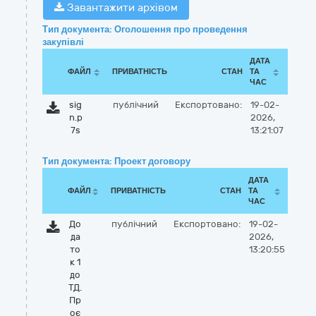
Завантажити архівом
Тип документа: Оголошення про проведення
закупівлі
ДАТА
ФАЙЛ
ПРИВАТНІСТЬ
СТАН
ТА
ЧАС
sig
публічний
Експортовано:
19-02-
n.p
2026,
7s
13:21:07
Тип документа: Проект договору
ДАТА
ФАЙЛ
ПРИВАТНІСТЬ
СТАН
ТА
ЧАС
До
публічний
Експортовано:
19-02-
да
2026,
то
13:20:55
к 1
до
ТД.
Пр
оє