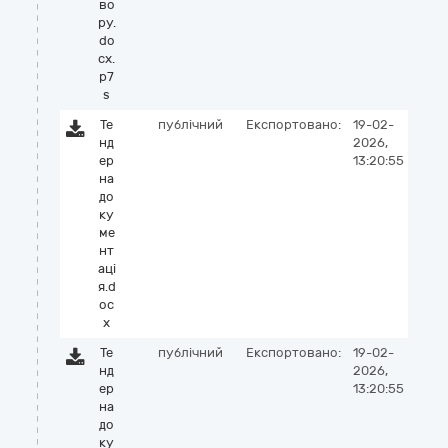
во
ру.
do
cx.
p7
s
Те
публічний
Експортовано:
19-02-
нд
2026,
ер
13:20:55
на
до
ку
ме
нт
аці
я.d
oc
x
Те
публічний
Експортовано:
19-02-
нд
2026,
ер
13:20:55
на
до
ку