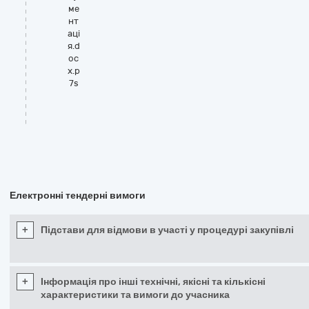
ме
нт
аці
я.d
oc
x.p
7s
Електронні тендерні вимоги
+
Підстави для відмови в участі у процедурі закупівлі
+
Інформація про інші технічні, якісні та кількісні
характеристики та вимоги до учасника