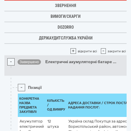
ЗВЕРНЕННЯ
ВИМОГИ/СКАРГИ
DOZORRO
ДЕРЖАУДИТСЛУЖБА УКРАЇНИ
+
-
відкрити всі
закрити всі
-
Електричні акумуляторні батаре
...
Завершено
-
Позиції
КОНКРЕТНА
КІЛЬКІСТЬ
НАЗВА
АДРЕСА ДОСТАВКИ /
СТРОК ПОСТАВ
/
ПРЕДМЕТА
НАДАННЯ ПОСЛУГ:
ОД.ВИМІРУ
ЗАКУПІВЛІ
Акумулятор
12
Україна
склад Покупця за адресою
електричний
штука
Бориспільський район, автомобіл