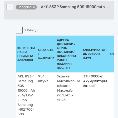
-
АКБ 8S3P Samsung 50S 15000mAh
...
Завершено
-
Позиції
АДРЕСА
ДОСТАВКИ /
КОНКРЕТНА
СТРОК
КІЛЬКІСТЬ
КЛАСИФІКАТОР
НАЗВА
ПОСТАВКИ/
/
ДК 021:2015
КЛАС
ПРЕДМЕТА
ВИКОНАННЯ
ОД.ВИМІРУ
(CPV)
ЗАКУПІВЛІ
РОБІТ/
НАДАННЯ
ПОСЛУГ:
АКБ 8S3P
954
Україна
31440000-2
Samsung
штука
Миколаївська
Акумуляторні
50S
область
батареї
15000mAh
Миколаїв
75A/135A
по 10-05-
Li-ion
2026
Samsung
INR21700-
50S