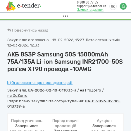
0 800 30 77 55
support@e-tender.ua
UK
Замовити дзвінок
Повернутись назад
Закупівлю оголошено - 18-02-2026, 15:27. Дата останніх змін -
12-03-2026, 12:33
АКБ 8S3P Samsung 50S 15000mAh
75A/135A Li-ion Samsung INR21700-50S
роз’єм XT90 провода -10AWG
Оголошення про проведення.pdf
Закупівля:
UA-2026-02-18-011033-a
/
на ProZorro
/
на DoZorro
Рядок плану закупівлі та обґрунтування:
UA-P-2026-02-18-
013739-a
Період уточнень
Період подачі
Аукціон
Завершився
пропозицій
Завершився