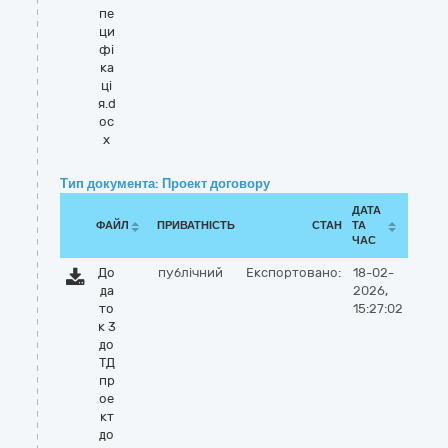
пе
ци
фі
ка
ці
я.d
oc
x
Тип документа: Проект договору
ДАТА
ФАЙЛ
ПРИВАТНІСТЬ
СТАН
ТА
ЧАС
До
публічний
Експортовано:
18-02-
да
2026,
то
15:27:02
к 3
до
ТД
пр
ое
кт
до