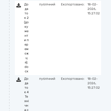
До
публічний
Експортовано:
18-02-
да
2026,
то
15:27:02
к 2
(до
ку
ме
нт
и п
ер
ем
ож
ц
я).
do
cx
До
публічний
Експортовано:
18-02-
да
2026,
то
15:27:02
к 4
Те
хні
чн
а с