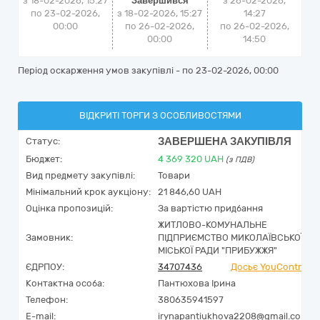
з 18-02-2026, 15:27
Завершився
з
26-02-2026,
по 23-02-2026,
з 18-02-2026, 15:27
14:27
00:00
по 26-02-2026,
по
26-02-2026,
00:00
14:50
Період оскарження умов закупівлі - по
23-02-2026, 00:00
ВІДКРИТІ ТОРГИ З ОСОБЛИВОСТЯМИ
ЗАВЕРШЕНА ЗАКУПІВЛЯ
Статус:
Бюджет:
4 369 320
UAH
(з ПДВ)
Вид предмету закупівлі:
Товари
Мінімальний крок аукціону:
21 846,60 UAH
Оцінка пропозицій:
За вартістю придбання
ЖИТЛОВО-КОМУНАЛЬНЕ
Замовник:
ПІДПРИЄМСТВО МИКОЛАЇВСЬКОЇ
МІСЬКОЇ РАДИ "ПРИБУЖЖЯ"
ЄДРПОУ:
34707436
Досьє YouControl
Контактна особа:
Пантюхова Ірина
Телефон:
380635941597
E-mail:
irynapantiukhova2208@gmail.com