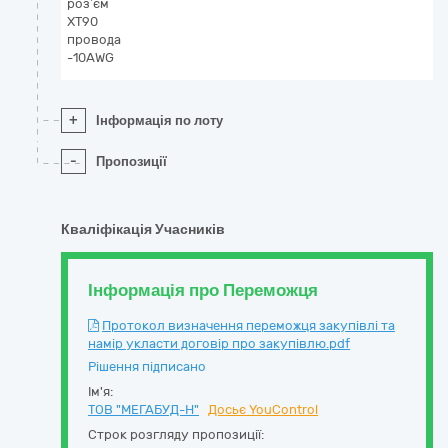
роз’єм
XT90
провода
-10AWG
+
Інформація по лоту
-
Пропозиції
Кваліфікація Учасників
Інформація про Переможця
Протокол визначення переможця закупівлі та
намір укласти договір про закупівлю.pdf
Рішення підписано
Ім'я:
ТОВ "МЕГАБУД-Н"
Досьє YouControl
Строк розгляду пропозиції: