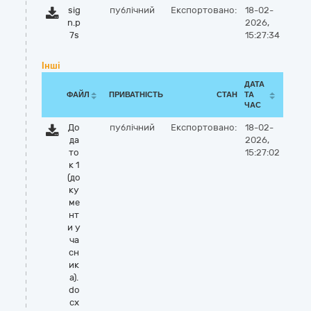
sig
публічний
Експортовано:
18-02-
n.p
2026,
7s
15:27:34
Інші
ДАТА
ФАЙЛ
ПРИВАТНІСТЬ
СТАН
ТА
ЧАС
До
публічний
Експортовано:
18-02-
да
2026,
то
15:27:02
к 1
(до
ку
ме
нт
и у
ча
сн
ик
а).
do
cx