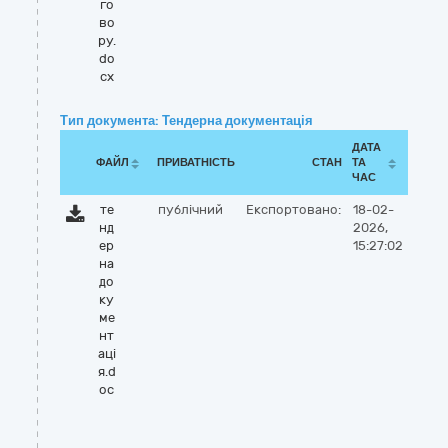
го
во
ру.
do
cx
Тип документа: Тендерна документація
ДАТА
ФАЙЛ
ПРИВАТНІСТЬ
СТАН
ТА
ЧАС
те
публічний
Експортовано:
18-02-
нд
2026,
ер
15:27:02
на
до
ку
ме
нт
аці
я.d
oc