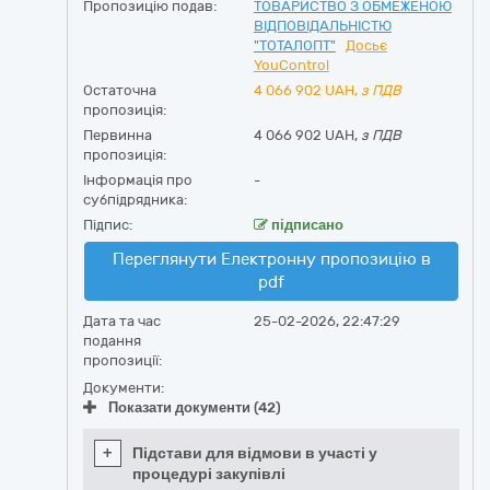
Пропозицію подав:
ТОВАРИСТВО З ОБМЕЖЕНОЮ
ВІДПОВІДАЛЬНІСТЮ
"ТОТАЛОПТ"
Досьє
YouControl
Остаточна
4 066 902
UAH,
з ПДВ
пропозиція:
Первинна
4 066 902 UAH,
з ПДВ
пропозиція:
Інформація про
-
субпідрядника:
Підпис:
підписано
Переглянути Електронну пропозицію в
pdf
Дата та час
25-02-2026, 22:47:29
подання
пропозиції:
Документи:
Показати документи (42)
+
Підстави для відмови в участі у
процедурі закупівлі