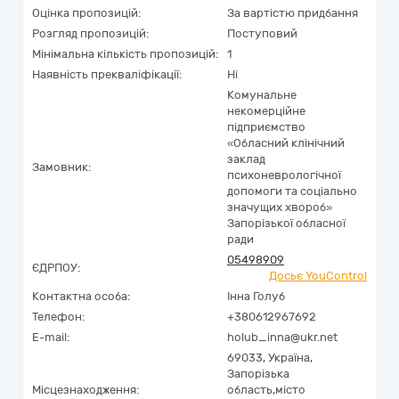
Оцінка пропозицій:
За вартістю придбання
Розгляд пропозицій:
Поступовий
Мінімальна кількість пропозицій:
1
Наявність прекваліфікації:
Ні
Комунальне
некомерційне
підприємство
«Обласний клінічний
заклад
Замовник:
психоневрологічної
допомоги та соціально
значущих хвороб»
Запорізької обласної
ради
05498909
ЄДРПОУ:
Досьє YouControl
Контактна особа:
Інна Голуб
Телефон:
+380612967692
E-mail:
holub_inna@ukr.net
69033,
Україна
,
Запорізька
Місцезнаходження:
область,
місто