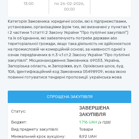
13:00
по 26-02-2026,
00:00
Категорія Замовника: юридичні особи, які є підприємствами,
установами, організаціями (крім тих, які визначені у пунктах 1
і 2 частини 1 статті 2 Закону України "Про публічні закупівлі")
та їх об’єднання, які забезпечують потреби держави або
територіальної громади, якщо така діяльність не здійснюється
на промисловій чи комерційній основі, за наявності однієї з
ознак передбачених в п.3 ч.1 ст.2 Закону України "Про публічні
закупівлі". Місцезнаходження Замовника: 69033, Україна,
Запорізька область, м.Запоріжжя, вул. Оріхівське шосе, буд.
10А; Ідентифікаційний код Замовника 05498909; мова якою
повинні готуватися тендерні пропозиції: українська мова
СПРОЩЕНА ЗАКУПІВЛЯ
ЗАВЕРШЕНА
Статус:
ЗАКУПІВЛЯ
Бюджет:
1 716
UAH
(з ПДВ)
Вид предмету закупівлі:
Товари
Мінімальний крок аукціону:
8,92 UAH