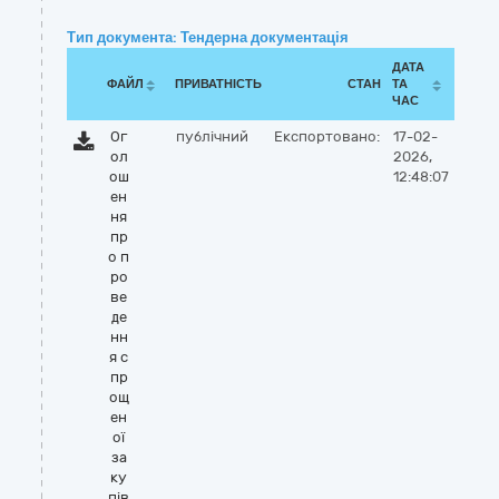
Тип документа: Тендерна документація
ДАТА
ФАЙЛ
ПРИВАТНІСТЬ
СТАН
ТА
ЧАС
Ог
публічний
Експортовано:
17-02-
ол
2026,
ош
12:48:07
ен
ня
пр
о п
ро
ве
де
нн
я с
пр
ощ
ен
ої
за
ку
пів