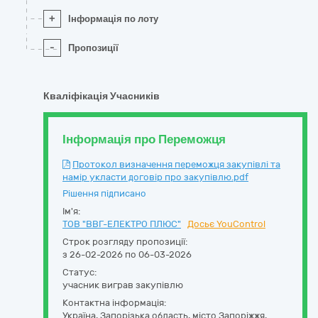
+
Інформація по лоту
-
Пропозиції
Кваліфікація Учасників
Інформація про Переможця
Протокол визначення переможця закупівлі та
намір укласти договір про закупівлю.pdf
Рішення підписано
Ім'я:
ТОВ "ВВГ-ЕЛЕКТРО ПЛЮС"
Досьє YouControl
Строк розгляду пропозиції:
з 26-02-2026 по 06-03-2026
Статус:
учасник виграв закупівлю
Контактна інформація:
Україна
,
Запорізька область
,
місто Запоріжжя,