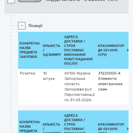
-
Позиції
АДРЕСА
ДОСТАВКИ /
КОНКРЕТНА
КІЛЬКІСТЬ
СТРОК
КЛАСИФІКАТОР
НАЗВА
/
ПОСТАВКИ/
ДК 021:2015
КЛ
ПРЕДМЕТА
ОД.ВИМІРУ
ВИКОНАННЯ
(CPV)
ЗАКУПІВЛІ
РОБІТ/НАДАННЯ
ПОСЛУГ:
Розетка
10
69106
Україна
31220000-4
штука
Запорізька
Елементи
область
електричних
Запоріжжя
вул.
схем
Перспективна,2
по 31-03-2026
АДРЕСА
ДОСТАВКИ /
КОНКРЕТНА
КІЛЬКІСТЬ
СТРОК
КЛАСИФІКАТОР
НАЗВА
/
ПОСТАВКИ/
ДК 021:2015
КЛ
ПРЕДМЕТА