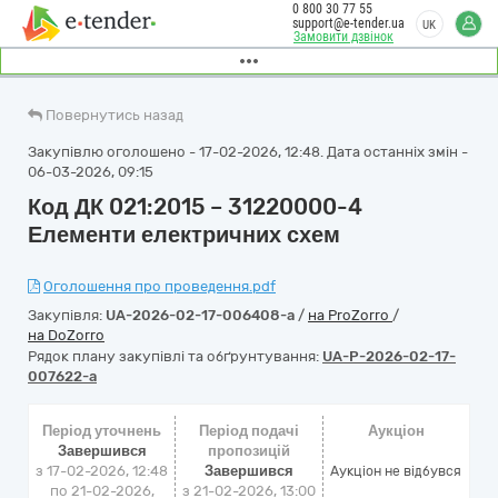
0 800 30 77 55
support@e-tender.ua
UK
Замовити дзвінок
Повернутись назад
Закупівлю оголошено - 17-02-2026, 12:48. Дата останніх змін -
06-03-2026, 09:15
Код ДК 021:2015 – 31220000-4
Елементи електричних схем
Оголошення про проведення.pdf
Закупівля:
UA-2026-02-17-006408-a
/
на ProZorro
/
на DoZorro
Рядок плану закупівлі та обґрунтування:
UA-P-2026-02-17-
007622-a
Період уточнень
Період подачі
Аукціон
Завершився
пропозицій
з 17-02-2026, 12:48
Завершився
Аукціон не відбувся
по 21-02-2026,
з 21-02-2026, 13:00