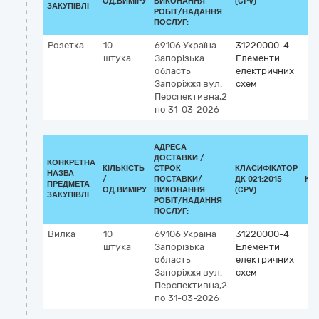
ОД.ВИМІРУ
ВИКОНАННЯ
(CPV)
ЗАКУПІВЛІ
РОБІТ/НАДАННЯ
ПОСЛУГ:
Розетка
10
69106
Україна
31220000-4
штука
Запорізька
Елементи
область
електричних
Запоріжжя
вул.
схем
Перспективна,2
по 31-03-2026
АДРЕСА
ДОСТАВКИ /
КОНКРЕТНА
КІЛЬКІСТЬ
СТРОК
КЛАСИФІКАТОР
НАЗВА
/
ПОСТАВКИ/
ДК 021:2015
КЛ
ПРЕДМЕТА
ОД.ВИМІРУ
ВИКОНАННЯ
(CPV)
ЗАКУПІВЛІ
РОБІТ/НАДАННЯ
ПОСЛУГ:
Вилка
10
69106
Україна
31220000-4
штука
Запорізька
Елементи
область
електричних
Запоріжжя
вул.
схем
Перспективна,2
по 31-03-2026