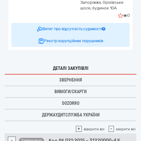
Запоріжжя,
Оріхівське
шосе, будинок 10А
0
Витяг про відсутність судимості
Реєстр корупційних порушників
ДЕТАЛІ ЗАКУПІВЛІ
ЗВЕРНЕННЯ
ВИМОГИ/СКАРГИ
DOZORRO
ДЕРЖАУДИТСЛУЖБА УКРАЇНИ
+
-
відкрити всі
закрити всі
-
Код ДК 021:2015 – 31220000-4 Е
...
Завершено