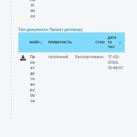
лі.
do
cx
Тип документа: Проект договору
ДАТА
ФАЙЛ
ПРИВАТНІСТЬ
СТАН
ТА
ЧАС
Пр
публічний
Експортовано:
17-02-
оє
2026,
кт
12:48:07
до
го
во
ру.
do
cx