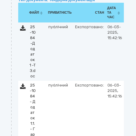
ДАТА
ФАЙЛ
ПРИВАТНІСТЬ
СТАН
ТА
ЧАС
25
публічний
Експортовано:
06-03-
-10
2025,
84
15:42:16
-Д
од
ат
ок
1 -Т
З.d
oc
25
публічний
Експортовано:
06-03-
-10
2025,
84
15:42:16
- Д
од
ат
ок
1.1.
- Г
ар