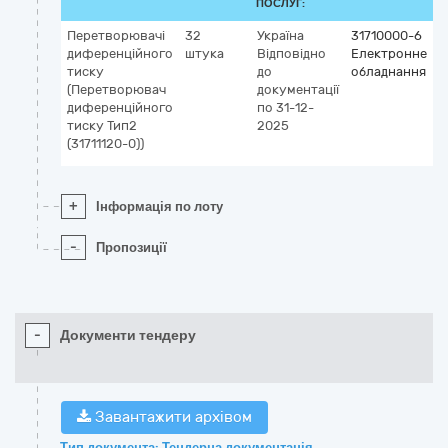
ПОСЛУГ:
Перетворювачі
32
Україна
31710000-6
диференційного
штука
Відповідно
Електронне
тиску
до
обладнання
(Перетворювач
документації
диференційного
по 31-12-
тиску Тип2
2025
(31711120-0))
+
Інформація по лоту
-
Пропозиції
-
Документи тендеру
Завантажити архівом
Тип документа: Тендерна документація