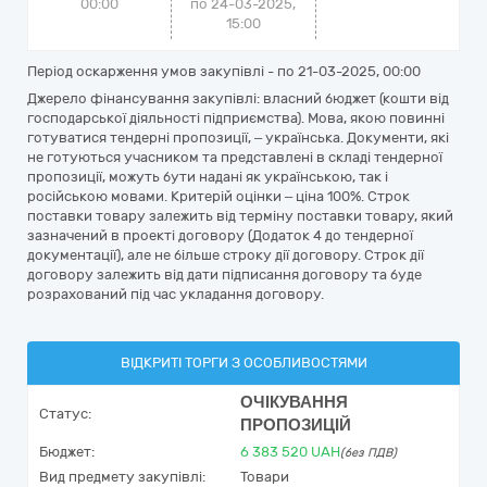
00:00
по 24-03-2025,
15:00
Період оскарження умов закупівлі - по
21-03-2025, 00:00
Джерело фінансування закупівлі: власний бюджет (кошти від
господарської діяльності підприємства). Мова, якою повинні
готуватися тендерні пропозиції, – українська. Документи, які
не готуються учасником та представлені в складі тендерної
пропозиції, можуть бути надані як українською, так і
російською мовами. Критерій оцінки – ціна 100%. Строк
поставки товару залежить від терміну поставки товару, який
зазначений в проекті договору (Додаток 4 до тендерної
документації), але не більше строку дії договору. Строк дії
договору залежить від дати підписання договору та буде
розрахований під час укладання договору.
ВІДКРИТІ ТОРГИ З ОСОБЛИВОСТЯМИ
ОЧІКУВАННЯ
Статус:
ПРОПОЗИЦІЙ
Бюджет:
6 383 520
UAH
(без ПДВ)
Вид предмету закупівлі:
Товари