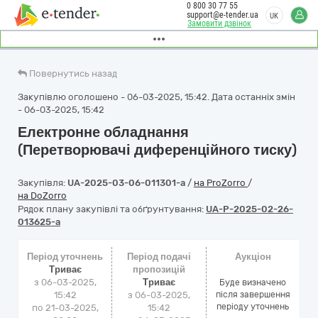
0 800 30 77 55
support@e-tender.ua
UK
Замовити дзвінок
Повернутись назад
Закупівлю оголошено - 06-03-2025, 15:42. Дата останніх змін
- 06-03-2025, 15:42
Електронне обладнання
(Перетворювачі диференційного тиску)
Закупівля:
UA-2025-03-06-011301-a
/
на ProZorro
/
на DoZorro
Рядок плану закупівлі та обґрунтування:
UA-P-2025-02-26-
013625-a
Період уточнень
Період подачі
Аукціон
Триває
пропозицій
з 06-03-2025,
Триває
Буде визначено
15:42
з 06-03-2025,
після завершення
періоду уточнень
по 21-03-2025,
15:42