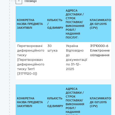
-
Позиції
АДРЕСА
ДОСТАВКИ /
СТРОК
КОНКРЕТНА
КІЛЬКІСТЬ
КЛАСИФІКАТОР
ПОСТАВКИ/
НАЗВА ПРЕДМЕТА
/
ДК 021:2015
ВИКОНАННЯ
ЗАКУПІВЛІ
ОД.ВИМІРУ
(CPV)
РОБІТ/
НАДАННЯ
ПОСЛУГ:
Перетворювачі
30
Україна
31710000-6
диференційного
штука
Відповідно
Електронне
тиску
до
обладнання
(Перетворювач
документації
диференційного
по 31-12-
тиску Тип1
2025
(31711120-0))
АДРЕСА
ДОСТАВКИ /
СТРОК
КОНКРЕТНА
КІЛЬКІСТЬ
КЛАСИФІКАТОР
ПОСТАВКИ/
НАЗВА ПРЕДМЕТА
/
ДК 021:2015
ВИКОНАННЯ
ЗАКУПІВЛІ
ОД.ВИМІРУ
(CPV)
РОБІТ/
НАДАННЯ