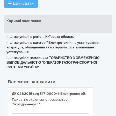
Друкувати
Корисні посилання
Інші закупівлі в регіоні Київська область
Інші закупівлі в категорії Електротехнічне устаткування,
апаратура, обладнання та матеріали; освітлювальне
устаткування
Інші закупівлі замовника ТОВАРИСТВО З ОБМЕЖЕНОЮ
ВІДПОВІДАЛЬНІСТЮ "ОПЕРАТОР ГАЗОТРАНСПОРТНОЇ
СИСТЕМИ УКРАЇНИ"
Вас може зацікавити
ДК 021:2015 код 31710000-6 Електронне обладнання (Електронне обладнання для філії Кременчуцька ГЕС" ПрАТ "Укргідроенерго")
Приватне акціонерне товариство
"Укргідроенерго"