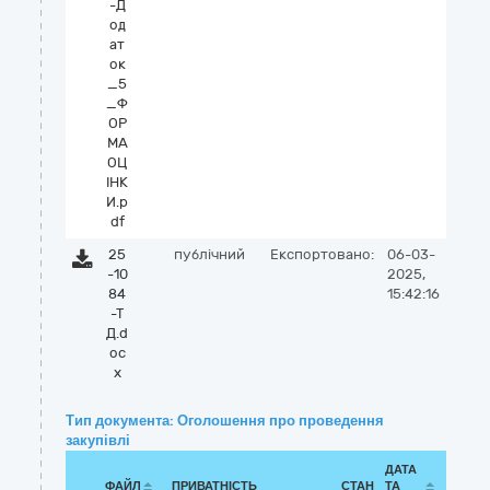
-Д
од
ат
ок
_5
_Ф
ОР
МА
ОЦ
ІНК
И.p
df
25
публічний
Експортовано:
06-03-
-10
2025,
84
15:42:16
-Т
Д.d
oc
x
Тип документа: Оголошення про проведення
закупівлі
ДАТА
ФАЙЛ
ПРИВАТНІСТЬ
СТАН
ТА