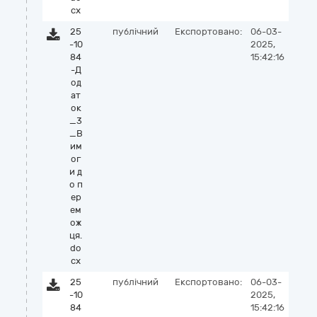
cx
25
публічний
Експортовано:
06-03-
-10
2025,
84
15:42:16
-Д
од
ат
ок
_3
_В
им
ог
и д
о п
ер
ем
ож
ця.
do
cx
25
публічний
Експортовано:
06-03-
-10
2025,
84
15:42:16