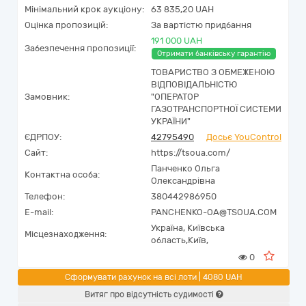
Мінімальний крок аукціону:
63 835,20 UAH
Оцінка пропозицій:
За вартістю придбання
191 000 UAH
Забезпечення пропозиції:
Отримати банківську гарантію
ТОВАРИСТВО З ОБМЕЖЕНОЮ
ВІДПОВІДАЛЬНІСТЮ
Замовник:
"ОПЕРАТОР
ГАЗОТРАНСПОРТНОЇ СИСТЕМИ
УКРАЇНИ"
ЄДРПОУ:
42795490
Досьє YouControl
Сайт:
https://tsoua.com/
Панченко Ольга
Контактна особа:
Олександрівна
Телефон:
380442986950
E-mail:
PANCHENKO-OA@TSOUA.COM
Україна
,
Київська
Місцезнаходження:
область,
Київ,
0
Сформувати рахунок на всі лоти | 4080 UAH
Витяг про відсутність судимості