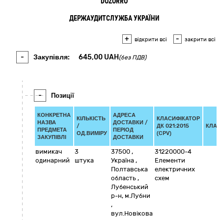
DOZORRO
ДЕРЖАУДИТСЛУЖБА УКРАЇНИ
+
-
відкрити всі
закрити всі
-
Закупівля:
645,00
UAH
(без ПДВ)
-
Позиції
КОНКРЕТНА
АДРЕСА
КІЛЬКІСТЬ
КЛАСИФІКАТОР
НАЗВА
ДОСТАВКИ /
/
ДК 021:2015
КЛА
ПРЕДМЕТА
ПЕРІОД
ОД.ВИМІРУ
(CPV)
ЗАКУПІВЛІ
ДОСТАВКИ
вимикач
3
37500
,
31220000-4
одинарний
штука
Україна
,
Елементи
Полтавська
електричних
область
,
схем
Лубенський
р-н, м.Лубни
,
вул.Новікова