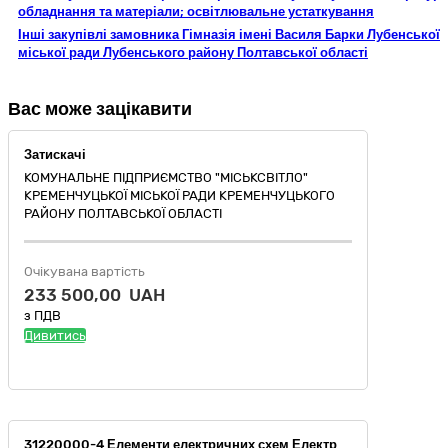
обладнання та матеріали; освітлювальне устаткування
Інші закупівлі замовника Гімназія імені Василя Барки Лубенської
міської ради Лубенського району Полтавської області
Вас може зацікавити
Затискачі
КОМУНАЛЬНЕ ПІДПРИЄМСТВО "МІСЬКСВІТЛО"
КРЕМЕНЧУЦЬКОЇ МІСЬКОЇ РАДИ КРЕМЕНЧУЦЬКОГО
РАЙОНУ ПОЛТАВСЬКОЇ ОБЛАСТІ
Очікувана вартість
233 500,00 UAH
з ПДВ
Дивитись
31220000-4 Елементи електричних схем Електроустановчі вироби (для БудРем)