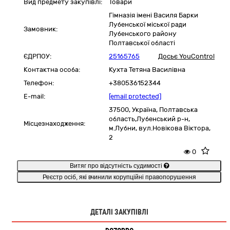
Вид предмету закупівлі:
Товари
Гімназія імені Василя Барки
Лубенської міської ради
Замовник:
Лубенського району
Полтавської області
ЄДРПОУ:
25165765
Досьє YouControl
Контактна особа:
Кухта Тетяна Василівна
Телефон:
+380536152344
E-mail:
[email protected]
37500,
Україна
,
Полтавська
область,
Лубенський р-н,
Місцезнаходження:
м.Лубни, вул.Новікова Віктора,
2
0
Витяг про відсутність судимості
Реєстр осіб, які вчинили корупційні правопорушення
ДЕТАЛІ ЗАКУПІВЛІ