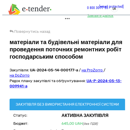
[email protected]
0 800 30 77 55
UK
Замовити дзвінок
Повернутись назад
матеріали та будівельні матеріали для
проведення поточних ремонтних робіт
господарським способом
Закупівля:
UA-2024-05-14-000177-a
/
на ProZorro
/
на DoZorro
Рядок плану закупівлі та обґрунтування:
UA-P-2024-05-13-
009941-a
ЗАКУПІВЛЯ БЕЗ ВИКОРИСТАННЯ ЕЛЕКТРОННОЇ СИСТЕМИ
АКТИВНА ЗАКУПІВЛЯ
Статус:
Бюджет:
645,00
UAH
(без ПДВ)