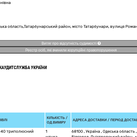
анівна
ька область,
Татарбунарський район,
місто Татарбунари, вулиця Роман
Витяг про відсутність судимості
Реєстр осіб, які вчинили корупційні правопорушення
ЖАУДИТСЛУЖБА УКРАЇНИ
КІЛЬКІСТЬ /
ІВЛІ
АДРЕСА ДОСТАВКИ / ПЕРІОД ДОСТА
ОД.ВИМІРУ
8-40 триполюсний
1
68100
,
Україна
,
Одеська область
,
штука
Білгород-Дністровський район
,