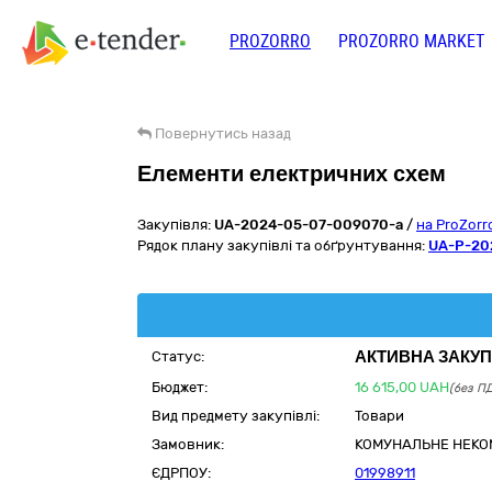
PROZORRO
PROZORRO MARKET
Повернутись назад
Елементи електричних схем
Закупівля:
UA-2024-05-07-009070-a
/
на ProZor
Рядок плану закупівлі та обґрунтування:
UA-P-20
АКТИВНА ЗАКУП
Статус:
Бюджет:
16 615,00
UAH
(без П
Вид предмету закупівлі:
Товари
Замовник:
КОМУНАЛЬНЕ НЕКОМ
ЄДРПОУ:
01998911