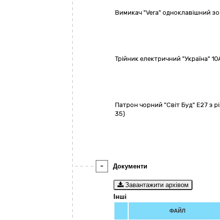
Вимикач "Vera" одноклавішний зо
Трійник електричний "Україна" 10
Патрон чорний "Світ Буд" Е27 з р
35)
-
Документи
Завантажити архівом
Інші
ФАЙЛ