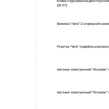
Клема з'єднувальна двостороння
28-07)
Вимикач "Vera" 2-клавішний зовн
Розетка "Vera" подвійна зовнішня
Автомат електричний "Shnaider"
Автомат електричний "Shnaider