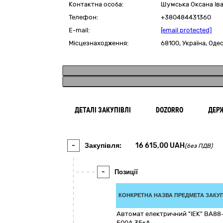
Контактна особа:
Шумська Оксана Ів
Телефон:
+380484431360
E-mail:
[email protected]
Місцезнаходження:
68100,
Україна
,
Одес
ДЕТАЛІ ЗАКУПІВЛІ
DOZORRO
ДЕР
-
Закупівля:
16 615,00
UAH
(без ПДВ)
-
Позиції
КОНКРЕТНА НАЗВА ПРЕДМЕТА ЗАКУП
Автомат електричний "ІЕК" ВА8
500А 35кА