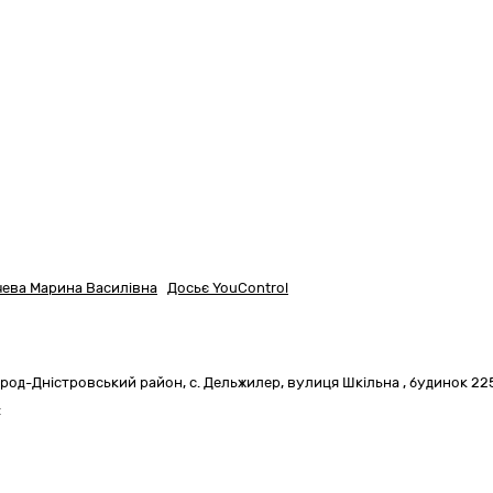
чева Марина Василівна
Досьє YouControl
ород-Дністровський район,
с. Дельжилер, вулиця Шкільна , будинок 22
: