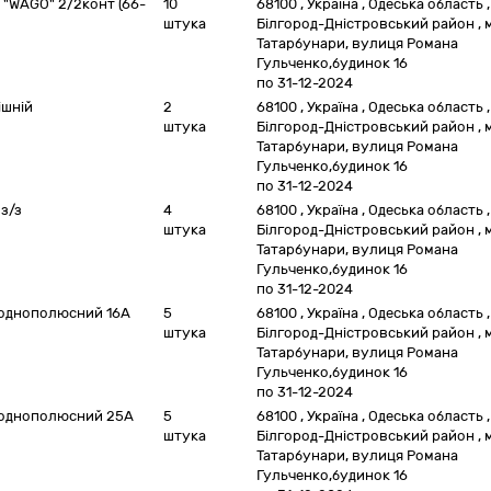
 "WAGO" 2/2конт (66-
10
68100
,
Україна
,
Одеська область
,
штука
Білгород-Дністровський район
,
Татарбунари, вулиця Романа
Гульченко,будинок 16
по 31-12-2024
ішній
2
68100
,
Україна
,
Одеська область
,
штука
Білгород-Дністровський район
,
Татарбунари, вулиця Романа
Гульченко,будинок 16
по 31-12-2024
 з/з
4
68100
,
Україна
,
Одеська область
,
штука
Білгород-Дністровський район
,
Татарбунари, вулиця Романа
Гульченко,будинок 16
по 31-12-2024
 однополюсний 16А
5
68100
,
Україна
,
Одеська область
,
штука
Білгород-Дністровський район
,
Татарбунари, вулиця Романа
Гульченко,будинок 16
по 31-12-2024
" однополюсний 25А
5
68100
,
Україна
,
Одеська область
,
штука
Білгород-Дністровський район
,
Татарбунари, вулиця Романа
Гульченко,будинок 16