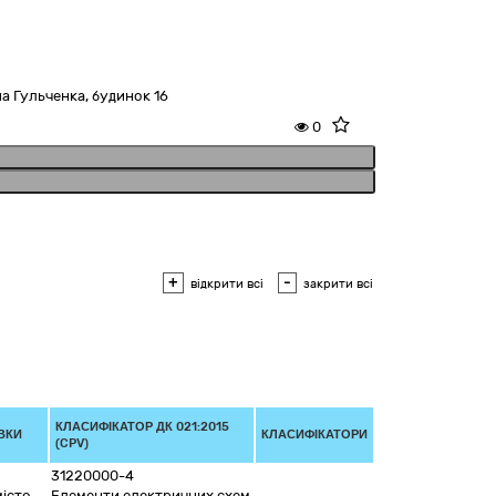
а Гульченка, будинок 16
0
+
-
відкрити всі
закрити всі
КЛАСИФІКАТОР ДК 021:2015
ВКИ
КЛАСИФІКАТОРИ
(CPV)
31220000-4
місто
Елементи електричних схем