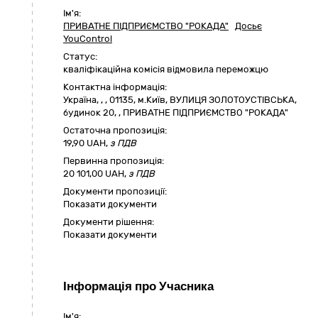
Ім'я:
ПРИВАТНЕ ПІДПРИЄМСТВО "РОКАДА"
Досьє
YouControl
Статус:
кваліфікаційна комісія відмовила переможцю
Контактна інформація:
Україна
,
,
,
01135, м.Київ, ВУЛИЦЯ ЗОЛОТОУСТІВСЬКА,
будинок 20
,
,
ПРИВАТНЕ ПІДПРИЄМСТВО "РОКАДА"
Остаточна пропозиція:
19,90
UAH,
з ПДВ
Первинна пропозиція:
20 101,00 UAH,
з ПДВ
Документи пропозиції:
Показати документи
Документи рішення:
Показати документи
Інформація про Учасника
Ім'я: