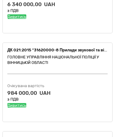
6 340 000,00 UAH
з ПДВ
Дивитись
ДК 021:2015 “31620000-8 Прилади звукової та візуальної сигналізації” (Світлова акустична панель у комплекті з сигнальним гучномовним пристроєм)
ГОЛОВНЕ УПРАВЛІННЯ НАЦІОНАЛЬНОЇ ПОЛІЦІЇ У
ВІННИЦЬКІЙ ОБЛАСТІ
Очікувана вартість
984 000,00 UAH
з ПДВ
Дивитись