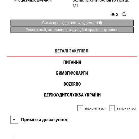
Місцезнаходження:
область,
Київ,
бульвар Праці,
1/1
2
Витяг про відсутність судимості
Реєстр осіб, які вчинили корупційні правопорушення
ДЕТАЛІ ЗАКУПІВЛІ
ПИТАННЯ
ВИМОГИ/СКАРГИ
DOZORRO
ДЕРЖАУДИТСЛУЖБА УКРАЇНИ
+
-
відкрити всі
закрити всі
-
Примітки до закупівлі