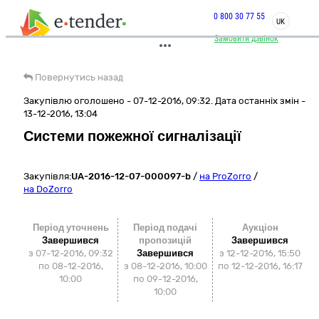
0 800 30 77 55
UK
Замовити дзвінок
Повернутись назад
Закупівлю оголошено - 07-12-2016, 09:32. Дата останніх змін -
13-12-2016, 13:04
Системи пожежної сигналізації
Закупівля:
UA-2016-12-07-000097-b
/
на ProZorro
/
на DoZorro
Період уточнень
Період подачі
Аукціон
Завершився
пропозицій
Завершився
з 07-12-2016, 09:32
Завершився
з
12-12-2016, 15:50
по 08-12-2016,
з 08-12-2016, 10:00
по
12-12-2016, 16:17
10:00
по 09-12-2016,
10:00