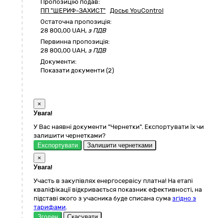
Пропозицію подав:
ПП "ШЕРИФ-ЗАХИСТ"
Досьє YouControl
Остаточна пропозиція:
28 800,00
UAH,
з ПДВ
Первинна пропозиція:
28 800,00 UAH,
з ПДВ
Документи:
Показати документи (2)
×
Увага!
У Вас наявні документи "Чернетки". Експортувати їх чи
залишити чернетками?
Експортувати
Залишити чернетками
×
Увага!
Участь в закупівлях енергосервісу платна! На етапі
кваліфікації відкривається показник ефективності, на
підставі якого з учасника буде списана сума
згідно з
тарифами
.
Згоден
Скасувати