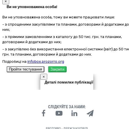
×
Ви не уповноважена особа!
Ви не уповноважена особа, тому ви можете працювати лише:
- з спрощеними закупівлями та планами, договорами й додатками до
них;
- з прямими замовленнями з каталогу до 50 тис. грн. та планами,
договорами й додатками до них;
- з закупівлею без використання електронної системи (звіт) до 50 ти
грн. та планами, договорами й додатками до них.
Подробиці на
infobox.prozorro.org
Пройти тестування
Закрити
×
Деталі помилки публікації
СЛІДКУЙТЕ ЗА НАМИ:
PROZORRO - ДЕРЖЗАКУПІВЛІ