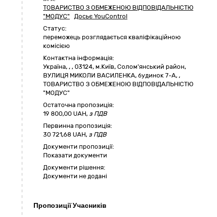
ТОВАРИСТВО З ОБМЕЖЕНОЮ ВІДПОВІДАЛЬНІСТЮ
"МОДУС"
Досьє YouControl
Статус:
переможець розглядається кваліфікаційною
комісією
Контактна інформація:
Україна
,
,
,
03124, м.Київ, Солом'янський район,
ВУЛИЦЯ МИКОЛИ ВАСИЛЕНКА, будинок 7-А
,
,
ТОВАРИСТВО З ОБМЕЖЕНОЮ ВІДПОВІДАЛЬНІСТЮ
"МОДУС"
Остаточна пропозиція:
19 800,00
UAH,
з ПДВ
Первинна пропозиція:
30 721,68 UAH,
з ПДВ
Документи пропозиції:
Показати документи
Документи рішення:
Документи не додані
Пропозиції Учасників