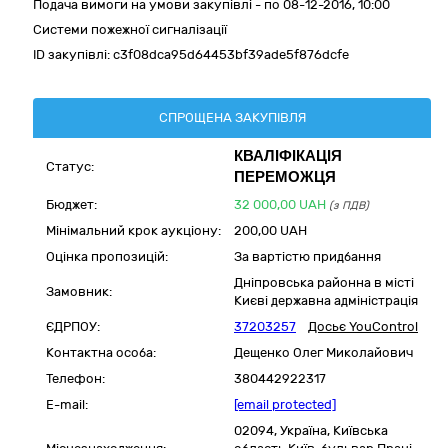
Подача вимоги на умови закупівлі - по 08-12-2016, 10:00
Системи пожежної сигналізації
ID закупівлі:
c3f08dca95d64453bf39ade5f876dcfe
СПРОЩЕНА ЗАКУПІВЛЯ
КВАЛІФІКАЦІЯ
Статус:
ПЕРЕМОЖЦЯ
Бюджет:
32 000,00
UAH
(з ПДВ)
Мінімальний крок аукціону:
200,00 UAH
Оцінка пропозицій:
За вартістю придбання
Дніпровська районна в місті
Замовник:
Києві державна адміністрація
ЄДРПОУ:
37203257
Досьє YouControl
Контактна особа:
Дещенко Олег Миколайович
Телефон:
380442922317
E-mail:
[email protected]
02094,
Україна
,
Київська