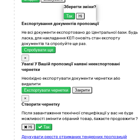
Зберегти зміни?
Так
Ні
Експортування документів пропозиції
Не всі документи експортовано до Центральної бази. Будь
ласка, для накладання КЕП оновіть стан експорту
документів та спробуйте ще раз.
Спробувати ще
×
Увага! У Вашій пропозиції наявні неекспортовані
чернетки
Необхідно експортувати документи чернетки або
видалити
Експортувати чернетки
Закрити
×
Створити чернетку
Після завантаження технічної специфікації у вас не буде
можливості змінити обраний товар, бажаєте продовжити ?
Ні
Так
Друкувати реєстр отриманих тендерних пропозицій