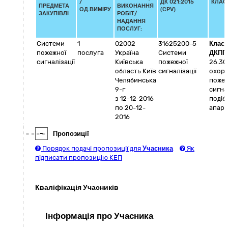
/
ДК 021:2015
КЛАС
ПРЕДМЕТА
ВИКОНАННЯ
ОД.ВИМІРУ
(CPV)
ЗАКУПІВЛІ
РОБІТ/
НАДАННЯ
ПОСЛУГ:
Системи
1
02002
31625200-5
Клас
пожежної
послуга
Україна
Системи
ДКПП
сигналізації
Київська
пожежної
26.30
область
Київ
сигналізації
охоро
Челябинська
пожеж
9-г
сигнал
з 12-12-2016
подіб
по 20-12-
апар
2016
-
Пропозиції
Порядок подачі пропозиції для
Учасника
Як
підписати пропозицію КЕП
Кваліфікація Учасників
Інформація про Учасника