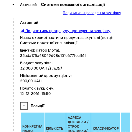
-
Системи пожежної сигналізації
Активний
Подивитись проведення аукціону
Активний
Подивитись процедуру проведення аукціону
Назва окремої частини предмета закупівлі (лота):
Системи пожежної сигналізації
Ідентифікатор (лота):
35ada175a48049d98c101e677fecff6f
Бюджет закупівлі:
32 000,00
UAH
(з ПДВ)
Мінімальний крок аукціону:
200,00 UAH
Початок аукціону:
12-12-2016, 15:50
-
Позиції
АДРЕСА
ДОСТАВКИ /
КОНКРЕТНА
СТРОК
КІЛЬКІСТЬ
КЛАСИФІКАТОР
НАЗВА
ПОСТАВКИ/