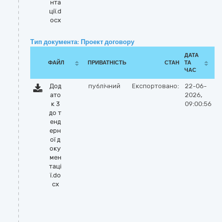
нта
ції.d
ocx
Тип документа: Проект договору
ДАТА
ФАЙЛ
ПРИВАТНІСТЬ
СТАН
ТА
ЧАС
Дод
публічний
Експортовано:
22-06-
ато
2026,
к 3
09:00:56
до т
енд
ерн
ої д
оку
мен
таці
ї.do
cx