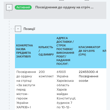
-
Посвідчення до ордену на стріч
...
Активний
-
Позиції
АДРЕСА
ДОСТАВКИ /
КОНКРЕТНА
СТРОК
КІЛЬКІСТЬ
КЛАСИФІКАТОР
НАЗВА
ПОСТАВКИ/
/
ДК 021:2015
КЛАС
ПРЕДМЕТА
ВИКОНАННЯ
ОД.ВИМІРУ
(CPV)
ЗАКУПІВЛІ
РОБІТ/
НАДАННЯ
ПОСЛУГ:
Посвідчення
200
61003
22455000-4
до ордену
комплект
Україна
Посвідчення
на стрічці
Харківська
особи
«За заслуги
область
перед
Харків
містом-
майдан
героєм
Конституції,
України
будинок 7
ХАРКІВ» I
по 10-12-