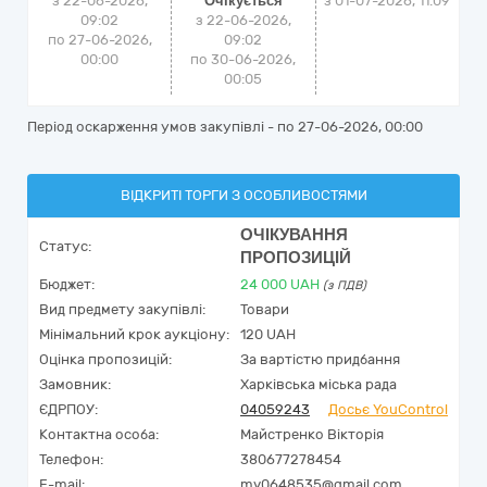
з 22-06-2026,
Очікується
з
01-07-2026, 11:09
09:02
з 22-06-2026,
по 27-06-2026,
09:02
00:00
по 30-06-2026,
00:05
Період оскарження умов закупівлі - по
27-06-2026, 00:00
ВІДКРИТІ ТОРГИ З ОСОБЛИВОСТЯМИ
ОЧІКУВАННЯ
Статус:
ПРОПОЗИЦІЙ
Бюджет:
24 000
UAH
(з ПДВ)
Вид предмету закупівлі:
Товари
Мінімальний крок аукціону:
120 UAH
Оцінка пропозицій:
За вартістю придбання
Замовник:
Харківська міська рада
ЄДРПОУ:
04059243
Досьє YouControl
Контактна особа:
Майстренко Вікторія
Телефон:
380677278454
E-mail:
mv0648535@gmail.com