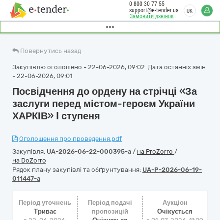
0 800 30 77 55
support@e-tender.ua
UK
Замовити дзвінок
Повернутись назад
Закупівлю оголошено - 22-06-2026, 09:02. Дата останніх змін
- 22-06-2026, 09:01
Посвідчення до ордену на стрічці «За
заслуги перед містом-героєм України
ХАРКІВ» I ступеня
Оголошення про проведення.pdf
Закупівля:
UA-2026-06-22-000395-a
/
на ProZorro
/
на DoZorro
Рядок плану закупівлі та обґрунтування:
UA-P-2026-06-19-
011447-a
Період уточнень
Період подачі
Аукціон
Триває
пропозицій
Очікується