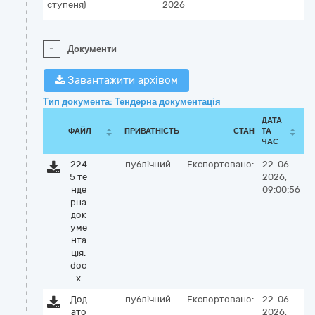
ступеня)
2026
-
Документи
Завантажити архівом
Тип документа: Тендерна документація
ДАТА
ФАЙЛ
ПРИВАТНІСТЬ
СТАН
ТА
ЧАС
224
публічний
Експортовано:
22-06-
5 те
2026,
нде
09:00:56
рна
док
уме
нта
ція.
doc
x
Дод
публічний
Експортовано:
22-06-
ато
2026,