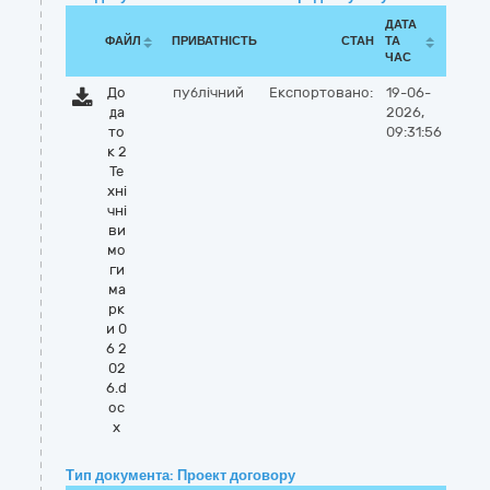
ДАТА
ФАЙЛ
ПРИВАТНІСТЬ
СТАН
ТА
ЧАС
До
публічний
Експортовано:
19-06-
да
2026,
то
09:31:56
к 2
Те
хні
чні
ви
мо
ги
ма
рк
и 0
6 2
02
6.d
oc
x
Тип документа: Проект договору