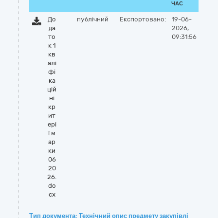
ЧАС
До
публічний
Експортовано:
19-06-
да
2026,
то
09:31:56
к 1
кв
алі
фі
ка
цій
ні
кр
ит
ері
ї м
ар
ки
06
20
26.
do
cx
Тип документа: Технічний опис предмету закупівлі