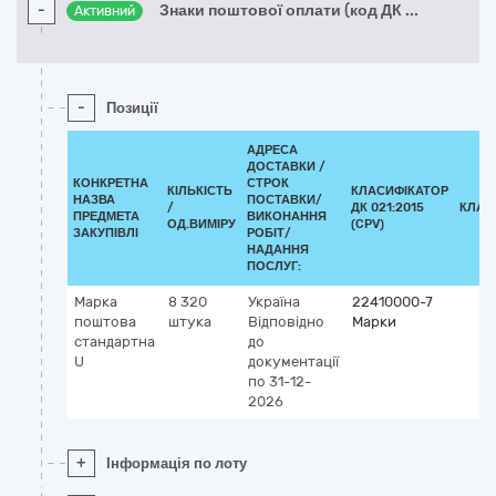
-
Знаки поштової оплати (код ДК
...
Активний
-
Позиції
АДРЕСА
ДОСТАВКИ /
КОНКРЕТНА
СТРОК
КІЛЬКІСТЬ
КЛАСИФІКАТОР
НАЗВА
ПОСТАВКИ/
/
ДК 021:2015
КЛАС
ПРЕДМЕТА
ВИКОНАННЯ
ОД.ВИМІРУ
(CPV)
ЗАКУПІВЛІ
РОБІТ/
НАДАННЯ
ПОСЛУГ:
Марка
8 320
Україна
22410000-7
поштова
штука
Відповідно
Марки
стандартна
до
U
документації
по 31-12-
2026
+
Інформація по лоту