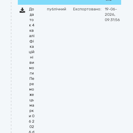
До
публічний
Експортовано:
19-06-
да
2026,
то
09:31:56
к 4
кв
алі
фі
ка
цій
ні
ви
мо
ги
Пе
ре
мо
же
ць
ма
рк
и 0
6 2
02
6.d