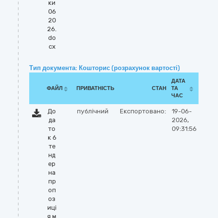
ки
06
20
26.
do
cx
Тип документа: Кошторис (розрахунок вартості)
ДАТА
ФАЙЛ
ПРИВАТНІСТЬ
СТАН
ТА
ЧАС
До
публічний
Експортовано:
19-06-
да
2026,
то
09:31:56
к 6
те
нд
ер
на
пр
оп
оз
иці
я м