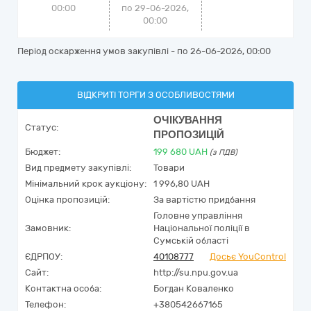
00:00
по 29-06-2026,
00:00
Період оскарження умов закупівлі - по
26-06-2026, 00:00
ВІДКРИТІ ТОРГИ З ОСОБЛИВОСТЯМИ
ОЧІКУВАННЯ
Статус:
ПРОПОЗИЦІЙ
Бюджет:
199 680
UAH
(з ПДВ)
Вид предмету закупівлі:
Товари
Мінімальний крок аукціону:
1 996,80 UAH
Оцінка пропозицій:
За вартістю придбання
Головне управління
Замовник:
Національної поліції в
Сумській області
ЄДРПОУ:
40108777
Досьє YouControl
Сайт:
http://su.npu.gov.ua
Контактна особа:
Богдан Коваленко
Телефон:
+380542667165