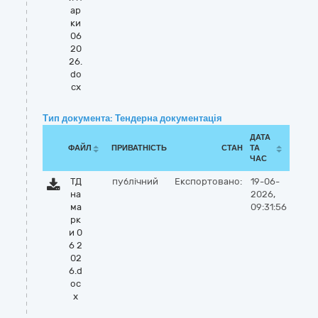
ар
ки
06
20
26.
do
cx
Тип документа: Тендерна документація
ДАТА
ФАЙЛ
ПРИВАТНІСТЬ
СТАН
ТА
ЧАС
ТД
публічний
Експортовано:
19-06-
на
2026,
ма
09:31:56
рк
и 0
6 2
02
6.d
oc
x