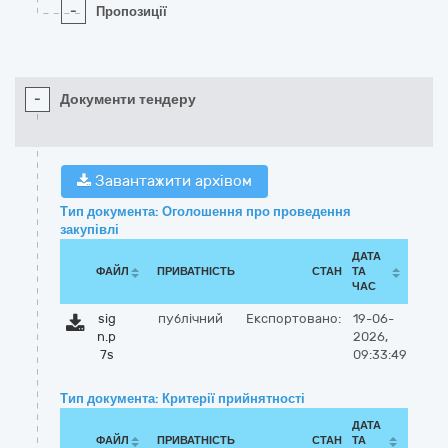
-
Пропозиції
-
Документи тендеру
Завантажити архівом
Тип документа: Оголошення про проведення
закупівлі
ДАТА
ФАЙЛ
ПРИВАТНІСТЬ
СТАН
ТА
ЧАС
sig
публічний
Експортовано:
19-06-
n.p
2026,
7s
09:33:49
Тип документа: Критерії прийнятності
ДАТА
ФАЙЛ
ПРИВАТНІСТЬ
СТАН
ТА