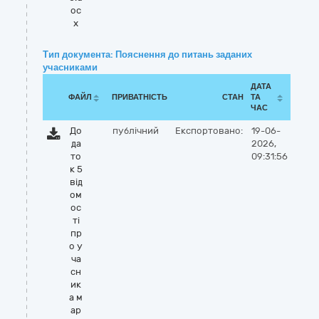
oc
x
Тип документа: Пояснення до питань заданих
учасниками
ДАТА
ФАЙЛ
ПРИВАТНІСТЬ
СТАН
ТА
ЧАС
До
публічний
Експортовано:
19-06-
да
2026,
то
09:31:56
к 5
від
ом
ос
ті
пр
о у
ча
сн
ик
а м
ар