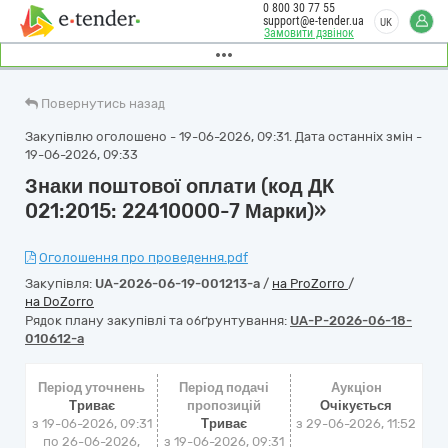
0 800 30 77 55
support@e-tender.ua
UK
Замовити дзвінок
Повернутись назад
Закупівлю оголошено - 19-06-2026, 09:31. Дата останніх змін -
19-06-2026, 09:33
Знаки поштової оплати (код ДК
021:2015: 22410000-7 Марки)»
Оголошення про проведення.pdf
Закупівля:
UA-2026-06-19-001213-a
/
на ProZorro
/
на DoZorro
Рядок плану закупівлі та обґрунтування:
UA-P-2026-06-18-
010612-a
Період уточнень
Період подачі
Аукціон
Триває
пропозицій
Очікується
з 19-06-2026, 09:31
Триває
з
29-06-2026, 11:52
по 26-06-2026,
з 19-06-2026, 09:31