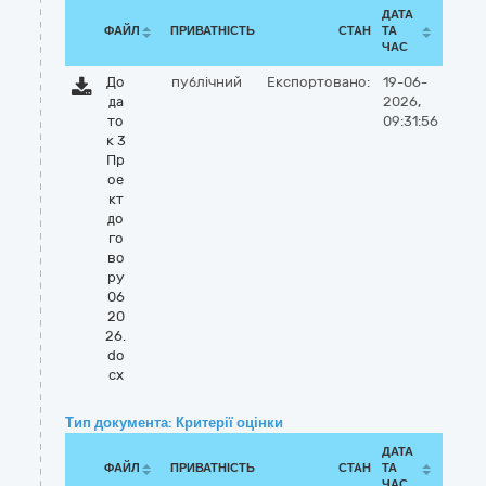
ДАТА
ФАЙЛ
ПРИВАТНІСТЬ
СТАН
ТА
ЧАС
До
публічний
Експортовано:
19-06-
да
2026,
то
09:31:56
к 3
Пр
ое
кт
до
го
во
ру
06
20
26.
do
cx
Тип документа: Критерії оцінки
ДАТА
ФАЙЛ
ПРИВАТНІСТЬ
СТАН
ТА
ЧАС