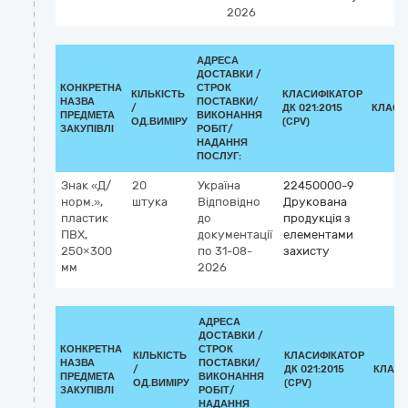
2026
АДРЕСА
ДОСТАВКИ /
КОНКРЕТНА
СТРОК
КІЛЬКІСТЬ
КЛАСИФІКАТОР
НАЗВА
ПОСТАВКИ/
/
ДК 021:2015
КЛАСИ
ПРЕДМЕТА
ВИКОНАННЯ
ОД.ВИМІРУ
(CPV)
ЗАКУПІВЛІ
РОБІТ/
НАДАННЯ
ПОСЛУГ:
Знак «Д/
20
Україна
22450000-9
норм.»,
штука
Відповідно
Друкована
пластик
до
продукція з
ПВХ,
документації
елементами
250×300
по 31-08-
захисту
мм
2026
АДРЕСА
ДОСТАВКИ /
КОНКРЕТНА
СТРОК
КІЛЬКІСТЬ
КЛАСИФІКАТОР
НАЗВА
ПОСТАВКИ/
/
ДК 021:2015
КЛАСИ
ПРЕДМЕТА
ВИКОНАННЯ
ОД.ВИМІРУ
(CPV)
ЗАКУПІВЛІ
РОБІТ/
НАДАННЯ