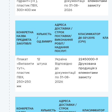
гідрант» (ПГ),
документації
елементами
пластик ПВХ,
по 31-08-
захисту
300×400 мм
2026
АДРЕСА
ДОСТАВКИ /
КОНКРЕТНА
СТРОК
КІЛЬКІСТЬ
КЛАСИФІКАТОР
НАЗВА
ПОСТАВКИ/
/
ДК 021:2015
КЛАСИ
ПРЕДМЕТА
ВИКОНАННЯ
ОД.ВИМІРУ
(CPV)
ЗАКУПІВЛІ
РОБІТ/
НАДАННЯ
ПОСЛУГ:
Плакат
12
Україна
22450000-9
«Вилазити
штука
Відповідно
Друкована
тут»,
до
продукція з
пластик
документації
елементами
ПВХ,
по 31-08-
захисту
250×250
2026
мм
АДРЕСА
ДОСТАВКИ /
КОНКРЕТНА
СТРОК
КІЛЬКІСТЬ
КЛАСИФІКАТОР