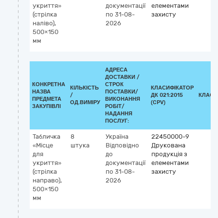
укриття»
документації
елементами
(стрілка
по 31-08-
захисту
наліво),
2026
500×150
мм
АДРЕСА
ДОСТАВКИ /
КОНКРЕТНА
СТРОК
КІЛЬКІСТЬ
КЛАСИФІКАТОР
НАЗВА
ПОСТАВКИ/
/
ДК 021:2015
КЛАСИ
ПРЕДМЕТА
ВИКОНАННЯ
ОД.ВИМІРУ
(CPV)
ЗАКУПІВЛІ
РОБІТ/
НАДАННЯ
ПОСЛУГ:
Табличка
8
Україна
22450000-9
«Місце
штука
Відповідно
Друкована
для
до
продукція з
укриття»
документації
елементами
(стрілка
по 31-08-
захисту
направо),
2026
500×150
мм