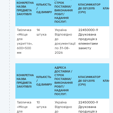
КОНКРЕТНА
СТРОК
КІЛЬКІСТЬ
КЛАСИФІКАТОР
НАЗВА
ПОСТАВКИ/
/
ДК 021:2015
КЛАСИ
ПРЕДМЕТА
ВИКОНАННЯ
ОД.ВИМІРУ
(CPV)
ЗАКУПІВЛІ
РОБІТ/
НАДАННЯ
ПОСЛУГ:
Табличка
14
Україна
22450000-9
«Місце
штука
Відповідно
Друкована
для
до
продукція з
укриття»,
документації
елементами
600×500
по 31-08-
захисту
мм
2026
АДРЕСА
ДОСТАВКИ /
КОНКРЕТНА
СТРОК
КІЛЬКІСТЬ
КЛАСИФІКАТОР
НАЗВА
ПОСТАВКИ/
/
ДК 021:2015
КЛАСИ
ПРЕДМЕТА
ВИКОНАННЯ
ОД.ВИМІРУ
(CPV)
ЗАКУПІВЛІ
РОБІТ/
НАДАННЯ
ПОСЛУГ:
Табличка
10
Україна
22450000-9
«Місце
штука
Відповідно
Друкована
для
до
продукція з