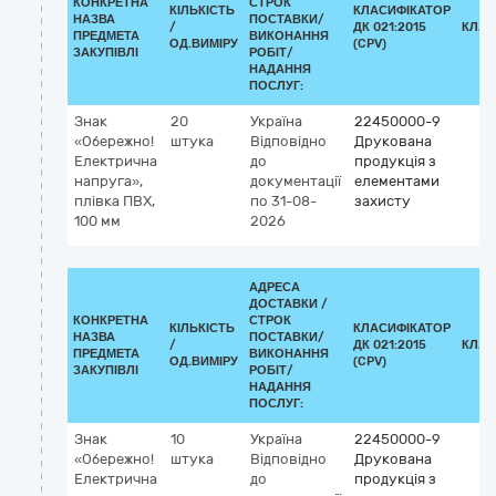
КОНКРЕТНА
СТРОК
КІЛЬКІСТЬ
КЛАСИФІКАТОР
НАЗВА
ПОСТАВКИ/
/
ДК 021:2015
КЛАС
ПРЕДМЕТА
ВИКОНАННЯ
ОД.ВИМІРУ
(CPV)
ЗАКУПІВЛІ
РОБІТ/
НАДАННЯ
ПОСЛУГ:
Знак
20
Україна
22450000-9
«Обережно!
штука
Відповідно
Друкована
Електрична
до
продукція з
напруга»,
документації
елементами
плівка ПВХ,
по 31-08-
захисту
100 мм
2026
АДРЕСА
ДОСТАВКИ /
КОНКРЕТНА
СТРОК
КІЛЬКІСТЬ
КЛАСИФІКАТОР
НАЗВА
ПОСТАВКИ/
/
ДК 021:2015
КЛАС
ПРЕДМЕТА
ВИКОНАННЯ
ОД.ВИМІРУ
(CPV)
ЗАКУПІВЛІ
РОБІТ/
НАДАННЯ
ПОСЛУГ:
Знак
10
Україна
22450000-9
«Обережно!
штука
Відповідно
Друкована
Електрична
до
продукція з