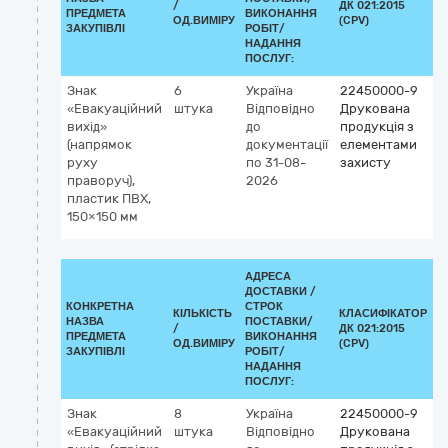
/
ДК 021:2015
К
ПРЕДМЕТА
ВИКОНАННЯ
ОД.ВИМІРУ
(CPV)
ЗАКУПІВЛІ
РОБІТ/
НАДАННЯ
ПОСЛУГ:
Знак
6
Україна
22450000-9
«Евакуаційний
штука
Відповідно
Друкована
вихід»
до
продукція з
(напрямок
документації
елементами
руху
по 31-08-
захисту
праворуч),
2026
пластик ПВХ,
150×150 мм
АДРЕСА
ДОСТАВКИ /
КОНКРЕТНА
СТРОК
КІЛЬКІСТЬ
КЛАСИФІКАТОР
НАЗВА
ПОСТАВКИ/
/
ДК 021:2015
К
ПРЕДМЕТА
ВИКОНАННЯ
ОД.ВИМІРУ
(CPV)
ЗАКУПІВЛІ
РОБІТ/
НАДАННЯ
ПОСЛУГ:
Знак
8
Україна
22450000-9
«Евакуаційний
штука
Відповідно
Друкована