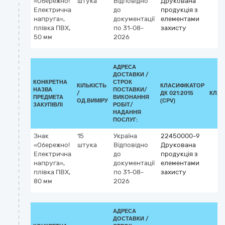
«Обережно!
штука
Відповідно
Друкована
Електрична
до
продукція з
напруга»,
документації
елементами
плівка ПВХ,
по 31-08-
захисту
50 мм
2026
АДРЕСА
ДОСТАВКИ /
КОНКРЕТНА
СТРОК
КІЛЬКІСТЬ
КЛАСИФІКАТОР
НАЗВА
ПОСТАВКИ/
/
ДК 021:2015
КЛАС
ПРЕДМЕТА
ВИКОНАННЯ
ОД.ВИМІРУ
(CPV)
ЗАКУПІВЛІ
РОБІТ/
НАДАННЯ
ПОСЛУГ:
Знак
15
Україна
22450000-9
«Обережно!
штука
Відповідно
Друкована
Електрична
до
продукція з
напруга»,
документації
елементами
плівка ПВХ,
по 31-08-
захисту
80 мм
2026
АДРЕСА
ДОСТАВКИ /