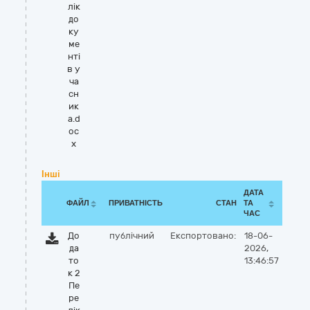
лік
до
ку
ме
нті
в у
ча
сн
ик
а.d
oc
x
Інші
ДАТА
ФАЙЛ
ПРИВАТНІСТЬ
СТАН
ТА
ЧАС
До
публічний
Експортовано:
18-06-
да
2026,
то
13:46:57
к 2
Пе
ре