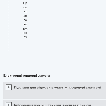
Пр
оє
кт
до
го
во
ру.
do
cx
Електронні тендерні вимоги
+
Підстави для відмови в участі у процедурі закупівлі
+
Інформація про інші технічні, якісні та кількісні