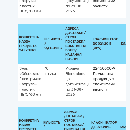
напруга»,
документації
елементами
пластик
по 31-08-
захисту
ПВХ, 100 мм
2026
АДРЕСА
ДОСТАВКИ /
КОНКРЕТНА
СТРОК
КІЛЬКІСТЬ
КЛАСИФІКАТОР
НАЗВА
ПОСТАВКИ/
/
ДК 021:2015
КЛАС
ПРЕДМЕТА
ВИКОНАННЯ
ОД.ВИМІРУ
(CPV)
ЗАКУПІВЛІ
РОБІТ/
НАДАННЯ
ПОСЛУГ:
Знак
10
Україна
22450000-9
«Обережно!
штука
Відповідно
Друкована
Електрична
до
продукція з
напруга»,
документації
елементами
пластик
по 31-08-
захисту
ПВХ, 160 мм
2026
АДРЕСА
ДОСТАВКИ /
КОНКРЕТНА
СТРОК
КІЛЬКІСТЬ
КЛАСИФІКАТОР
НАЗВА
ПОСТАВКИ/
/
ДК 021:2015
КЛАС
ПРЕДМЕТА
ВИКОНАННЯ