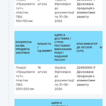
«Працювати
штука
Відповідно
Друкована
тут»,
до
продукція з
пластик
документації
елементами
ПВХ,
по 31-08-
захисту
100×100 мм
2026
АДРЕСА
ДОСТАВКИ /
КОНКРЕТНА
СТРОК
КІЛЬКІСТЬ
КЛАСИФІКАТОР
НАЗВА
ПОСТАВКИ/
/
ДК 021:2015
КЛА
ПРЕДМЕТА
ВИКОНАННЯ
ОД.ВИМІРУ
(CPV)
ЗАКУПІВЛІ
РОБІТ/
НАДАННЯ
ПОСЛУГ:
Плакат
18
Україна
22450000-9
«Працювати
штука
Відповідно
Друкована
тут»,
до
продукція з
пластик
документації
елементами
ПВХ,
по 31-08-
захисту
250×250 мм
2026
АДРЕСА