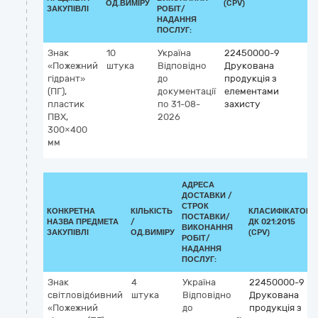
ОД.ВИМІРУ
(CPV)
ЗАКУПІВЛІ
РОБІТ/
НАДАННЯ
ПОСЛУГ:
Знак
10
Україна
22450000-9
«Пожежний
штука
Відповідно
Друкована
гідрант»
до
продукція з
(ПГ),
документації
елементами
пластик
по 31-08-
захисту
ПВХ,
2026
300×400
мм
АДРЕСА
ДОСТАВКИ /
СТРОК
КОНКРЕТНА
КІЛЬКІСТЬ
КЛАСИФІКАТОР
ПОСТАВКИ/
НАЗВА ПРЕДМЕТА
/
ДК 021:2015
ВИКОНАННЯ
ЗАКУПІВЛІ
ОД.ВИМІРУ
(CPV)
РОБІТ/
НАДАННЯ
ПОСЛУГ:
Знак
4
Україна
22450000-9
світловідбивний
штука
Відповідно
Друкована
«Пожежний
до
продукція з