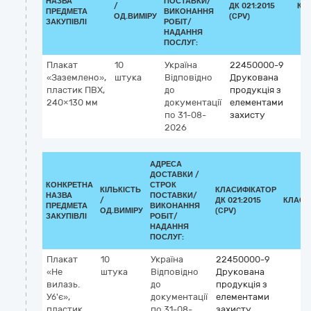
НАЗВА
ПОСТАВКИ/
/
ДК 021:2015
КЛ
ПРЕДМЕТА
ВИКОНАННЯ
ОД.ВИМІРУ
(CPV)
ЗАКУПІВЛІ
РОБІТ/
НАДАННЯ
ПОСЛУГ:
Плакат
10
Україна
22450000-9
«Заземлено»,
штука
Відповідно
Друкована
пластик ПВХ,
до
продукція з
240×130 мм
документації
елементами
по 31-08-
захисту
2026
АДРЕСА
ДОСТАВКИ /
КОНКРЕТНА
СТРОК
КІЛЬКІСТЬ
КЛАСИФІКАТОР
НАЗВА
ПОСТАВКИ/
/
ДК 021:2015
КЛАСИ
ПРЕДМЕТА
ВИКОНАННЯ
ОД.ВИМІРУ
(CPV)
ЗАКУПІВЛІ
РОБІТ/
НАДАННЯ
ПОСЛУГ:
Плакат
10
Україна
22450000-9
«Не
штука
Відповідно
Друкована
вилазь.
до
продукція з
Уб'є»,
документації
елементами
пластик
по 31-08-
захисту