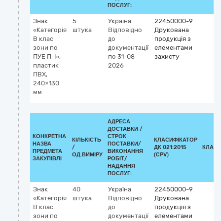
ПОСЛУГ:
Знак
5
Україна
22450000-9
«Категорія
штука
Відповідно
Друкована
В клас
до
продукція з
зони по
документації
елементами
ПУЕ П-I»,
по 31-08-
захисту
пластик
2026
ПВХ,
240×130
мм
АДРЕСА
ДОСТАВКИ /
КОНКРЕТНА
СТРОК
КІЛЬКІСТЬ
КЛАСИФІКАТОР
НАЗВА
ПОСТАВКИ/
/
ДК 021:2015
КЛАСИ
ПРЕДМЕТА
ВИКОНАННЯ
ОД.ВИМІРУ
(CPV)
ЗАКУПІВЛІ
РОБІТ/
НАДАННЯ
ПОСЛУГ:
Знак
40
Україна
22450000-9
«Категорія
штука
Відповідно
Друкована
В клас
до
продукція з
зони по
документації
елементами