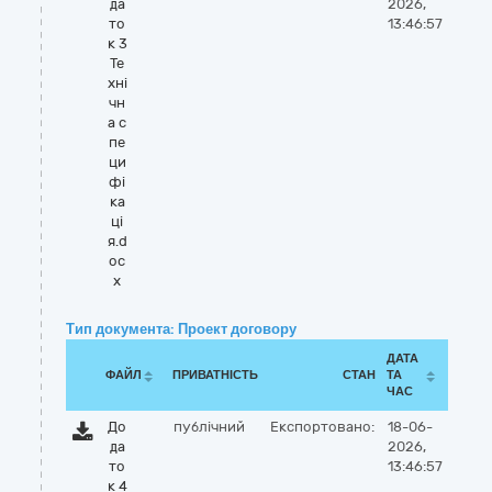
да
2026,
то
13:46:57
к 3
Те
хні
чн
а с
пе
ци
фі
ка
ці
я.d
oc
x
Тип документа: Проект договору
ДАТА
ФАЙЛ
ПРИВАТНІСТЬ
СТАН
ТА
ЧАС
До
публічний
Експортовано:
18-06-
да
2026,
то
13:46:57
к 4