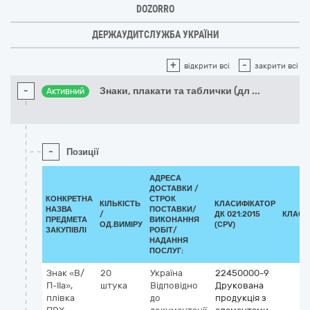
DOZORRO
ДЕРЖАУДИТСЛУЖБА УКРАЇНИ
+
-
відкрити всі
закрити всі
-
Знаки, плакати та таблички (дл
...
Активний
-
Позиції
АДРЕСА
ДОСТАВКИ /
КОНКРЕТНА
СТРОК
КІЛЬКІСТЬ
КЛАСИФІКАТОР
НАЗВА
ПОСТАВКИ/
/
ДК 021:2015
КЛАСИ
ПРЕДМЕТА
ВИКОНАННЯ
ОД.ВИМІРУ
(CPV)
ЗАКУПІВЛІ
РОБІТ/
НАДАННЯ
ПОСЛУГ:
Знак «В/
20
Україна
22450000-9
П-IIа»,
штука
Відповідно
Друкована
плівка
до
продукція з