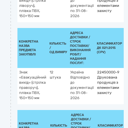
вихід» (стрілка
до
продукція з
ліворуч),
документації
елементами
плівка ПВХ,
по 31-08-
захисту
150×150 мм
2026
АДРЕСА
ДОСТАВКИ /
КОНКРЕТНА
СТРОК
КІЛЬКІСТЬ
КЛАСИФІКАТОР
НАЗВА
ПОСТАВКИ/
/
ДК 021:2015
К
ПРЕДМЕТА
ВИКОНАННЯ
ОД.ВИМІРУ
(CPV)
ЗАКУПІВЛІ
РОБІТ/
НАДАННЯ
ПОСЛУГ:
Знак
12
Україна
22450000-9
«Евакуаційний
штука
Відповідно
Друкована
вихід» (стрілка
до
продукція з
праворуч),
документації
елементами
плівка ПВХ,
по 31-08-
захисту
150×150 мм
2026
АДРЕСА
ДОСТАВКИ /
КОНКРЕТНА
СТРОК
КІЛЬКІСТЬ
КЛАСИФІКАТОР
НАЗВА
ПОСТАВКИ/