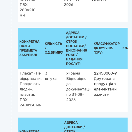
ПВХ,
2026
280×210
мм
АДРЕСА
ДОСТАВКИ /
КОНКРЕТНА
СТРОК
КІЛЬКІСТЬ
КЛАСИФІКАТОР
НАЗВА
ПОСТАВКИ/
/
ДК 021:2015
КЛАС
ПРЕДМЕТА
ВИКОНАННЯ
ОД.ВИМІРУ
(CPV)
ЗАКУПІВЛІ
РОБІТ/
НАДАННЯ
ПОСЛУГ:
Плакат «Не
3
Україна
22450000-9
відкривати.
штука
Відповідно
Друкована
Працюють
до
продукція з
люди»,
документації
елементами
пластик
по 31-08-
захисту
ПВХ,
2026
240×130 мм
АДРЕСА
ДОСТАВКИ /
КОНКРЕТНА
СТРОК