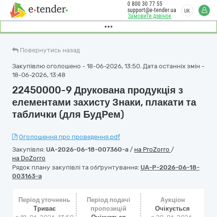
0 800 30 77 55
support@e-tender.ua
UK
Замовити дзвінок
Повернутись назад
Закупівлю оголошено - 18-06-2026, 13:50. Дата останніх змін -
18-06-2026, 13:48
22450000-9 Друкована продукція з
елементами захисту Знаки, плакати та
таблички (для БудРем)
Оголошення про проведення.pdf
Закупівля:
UA-2026-06-18-007360-a
/
на ProZorro
/
на DoZorro
Рядок плану закупівлі та обґрунтування:
UA-P-2026-06-18-
003163-a
Період уточнень
Період подачі
Аукціон
Триває
пропозицій
Очікується