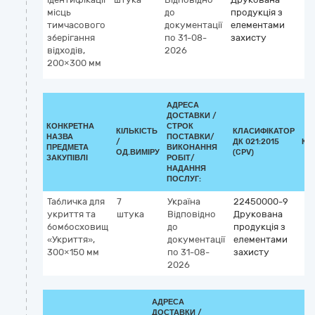
місць
до
продукція з
тимчасового
документації
елементами
зберігання
по 31-08-
захисту
відходів,
2026
200×300 мм
АДРЕСА
ДОСТАВКИ /
КОНКРЕТНА
СТРОК
КІЛЬКІСТЬ
КЛАСИФІКАТОР
НАЗВА
ПОСТАВКИ/
/
ДК 021:2015
КЛ
ПРЕДМЕТА
ВИКОНАННЯ
ОД.ВИМІРУ
(CPV)
ЗАКУПІВЛІ
РОБІТ/
НАДАННЯ
ПОСЛУГ:
Табличка для
7
Україна
22450000-9
укриття та
штука
Відповідно
Друкована
бомбосховищ
до
продукція з
«Укриття»,
документації
елементами
300×150 мм
по 31-08-
захисту
2026
АДРЕСА
ДОСТАВКИ /