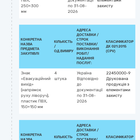
ПВХ,
документації
елементами
250×300
по 31-08-
захисту
мм
2026
АДРЕСА
ДОСТАВКИ /
КОНКРЕТНА
СТРОК
КІЛЬКІСТЬ
КЛАСИФІКАТОР
НАЗВА
ПОСТАВКИ/
/
ДК 021:2015
К
ПРЕДМЕТА
ВИКОНАННЯ
ОД.ВИМІРУ
(CPV)
ЗАКУПІВЛІ
РОБІТ/
НАДАННЯ
ПОСЛУГ:
Знак
4
Україна
22450000-9
«Евакуаційний
штука
Відповідно
Друкована
вихід»
до
продукція з
(напрямок
документації
елементами
руху ліворуч),
по 31-08-
захисту
пластик ПВХ,
2026
150×150 мм
АДРЕСА
ДОСТАВКИ /
КОНКРЕТНА
СТРОК
КІЛЬКІСТЬ
КЛАСИФІКАТОР
НАЗВА
ПОСТАВКИ/