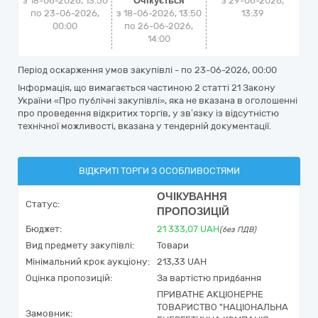
з 18-06-2026, 13:50
Очікується
з
29-06-2026,
по 23-06-2026,
з 18-06-2026, 13:50
13:39
00:00
по 26-06-2026,
14:00
Період оскарження умов закупівлі - по
23-06-2026, 00:00
Інформація, що вимагається частиною 2 статті 21 Закону
України «Про публічні закупівлі», яка не вказана в оголошенні
про проведення відкритих торгів, у зв’язку із відсутністю
технічної можливості, вказана у тендерній документації.
ВІДКРИТІ ТОРГИ З ОСОБЛИВОСТЯМИ
ОЧІКУВАННЯ
Статус:
ПРОПОЗИЦІЙ
Бюджет:
21 333,07
UAH
(без ПДВ)
Вид предмету закупівлі:
Товари
Мінімальний крок аукціону:
213,33 UAH
Оцінка пропозицій:
За вартістю придбання
ПРИВАТНЕ АКЦІОНЕРНЕ
ТОВАРИСТВО "НАЦІОНАЛЬНА
Замовник: