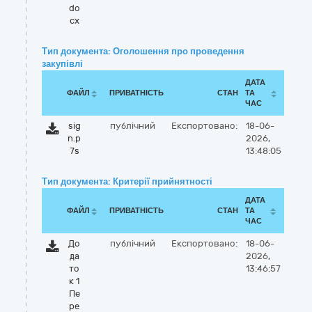
do
cx
Тип документа: Оголошення про проведення
закупівлі
ДАТА
ФАЙЛ
ПРИВАТНІСТЬ
СТАН
ТА
ЧАС
sig
публічний
Експортовано:
18-06-
n.p
2026,
7s
13:48:05
Тип документа: Критерії прийнятності
ДАТА
ФАЙЛ
ПРИВАТНІСТЬ
СТАН
ТА
ЧАС
До
публічний
Експортовано:
18-06-
да
2026,
то
13:46:57
к 1
Пе
ре