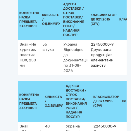
АДРЕСА
ДОСТАВКИ /
КОНКРЕТНА
СТРОК
КІЛЬКІСТЬ
КЛАСИФІКАТОР
НАЗВА
ПОСТАВКИ/
/
ДК 021:2015
КЛАСИ
ПРЕДМЕТА
ВИКОНАННЯ
ОД.ВИМІРУ
(CPV)
ЗАКУПІВЛІ
РОБІТ/
НАДАННЯ
ПОСЛУГ:
Знак «Не
56
Україна
22450000-9
курити»,
штука
Відповідно
Друкована
пластик
до
продукція з
ПВХ, 250
документації
елементами
мм
по 31-08-
захисту
2026
АДРЕСА
ДОСТАВКИ /
КОНКРЕТНА
СТРОК
КІЛЬКІСТЬ
КЛАСИФІКАТОР
НАЗВА
ПОСТАВКИ/
/
ДК 021:2015
КЛАС
ПРЕДМЕТА
ВИКОНАННЯ
ОД.ВИМІРУ
(CPV)
ЗАКУПІВЛІ
РОБІТ/
НАДАННЯ
ПОСЛУГ:
Знак
40
Україна
22450000-9