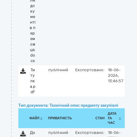
лік
до
ку
ме
нті
в п
ер
ем
ож
ця.
do
cx
Ти
публічний
Експортовано:
18-06-
ту
2026,
лк
13:46:57
а.p
df
Тип документа: Технічний опис предмету закупівлі
ДАТА
ФАЙЛ
ПРИВАТНІСТЬ
СТАН
ТА
ЧАС
До
публічний
Експортовано:
18-06-