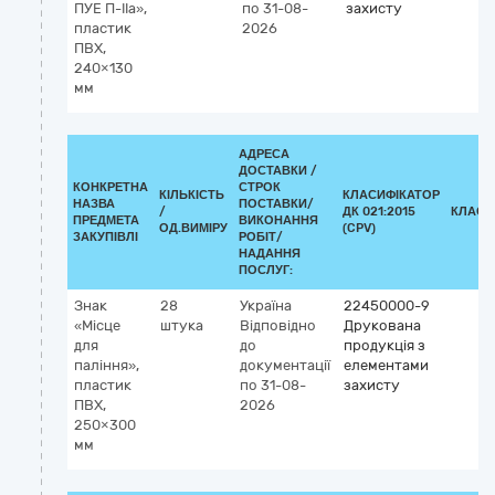
ПУЕ П-IIа»,
по 31-08-
захисту
пластик
2026
ПВХ,
240×130
мм
АДРЕСА
ДОСТАВКИ /
КОНКРЕТНА
СТРОК
КІЛЬКІСТЬ
КЛАСИФІКАТОР
НАЗВА
ПОСТАВКИ/
/
ДК 021:2015
КЛАСИ
ПРЕДМЕТА
ВИКОНАННЯ
ОД.ВИМІРУ
(CPV)
ЗАКУПІВЛІ
РОБІТ/
НАДАННЯ
ПОСЛУГ:
Знак
28
Україна
22450000-9
«Місце
штука
Відповідно
Друкована
для
до
продукція з
паління»,
документації
елементами
пластик
по 31-08-
захисту
ПВХ,
2026
250×300
мм