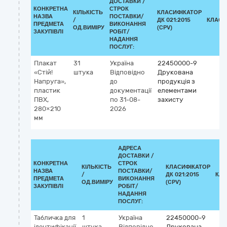
ДОСТАВКИ /
КОНКРЕТНА
СТРОК
КІЛЬКІСТЬ
КЛАСИФІКАТОР
НАЗВА
ПОСТАВКИ/
/
ДК 021:2015
КЛАСИ
ПРЕДМЕТА
ВИКОНАННЯ
ОД.ВИМІРУ
(CPV)
ЗАКУПІВЛІ
РОБІТ/
НАДАННЯ
ПОСЛУГ:
Плакат
31
Україна
22450000-9
«Стій!
штука
Відповідно
Друкована
Напруга»,
до
продукція з
пластик
документації
елементами
ПВХ,
по 31-08-
захисту
280×210
2026
мм
АДРЕСА
ДОСТАВКИ /
КОНКРЕТНА
СТРОК
КІЛЬКІСТЬ
КЛАСИФІКАТОР
НАЗВА
ПОСТАВКИ/
/
ДК 021:2015
КЛА
ПРЕДМЕТА
ВИКОНАННЯ
ОД.ВИМІРУ
(CPV)
ЗАКУПІВЛІ
РОБІТ/
НАДАННЯ
ПОСЛУГ:
Табличка для
1
Україна
22450000-9
ідентифікації
штука
Відповідно
Друкована