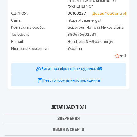
ЕНЕРГЕТИЧНА КОМПАНІЯ
"УКРЕНЕРГО"
ЄДРПОУ:
00100227
Досьє YouControl
Сайт:
https://ua.energy/
Контактна особа:
Берегеля Наталя Миколаївна
Телефон:
380676602531
E-mail:
Berehelia.NM@ua.energy
Місцезнаходження:
Україна
0
Витяг про відсутність судимості
Реєстр корупційних порушників
ДЕТАЛІ ЗАКУПІВЛІ
ЗВЕРНЕННЯ
ВИМОГИ/СКАРГИ