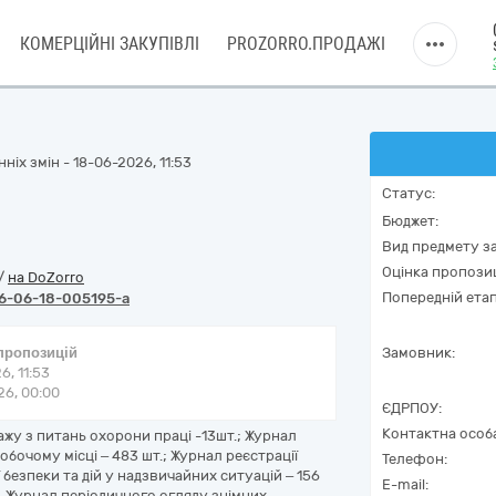
КОМЕРЦІЙНІ ЗАКУПІВЛІ
PROZORRO.ПРОДАЖІ
ніх змін - 18-06-2026, 11:53
Статус:
Бюджет:
Вид предмету за
Оцінка пропозиц
/
на DoZorro
Попередній етап
6-06-18-005195-a
 пропозицій
Замовник:
6, 11:53
6, 00:00
ЄДРПОУ:
Контактна особ
жу з питань охорони праці -13шт.; Журнал
обочому місці – 483 шт.; Журнал реєстрації
Телефон:
 безпеки та дій у надзвичайних ситуацій – 156
E-mail:
т., Журнал періодичного огляду знімних