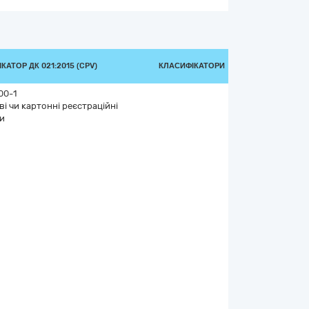
КАТОР ДК 021:2015 (CPV)
КЛАСИФІКАТОРИ
00-1
і чи картонні реєстраційні
и