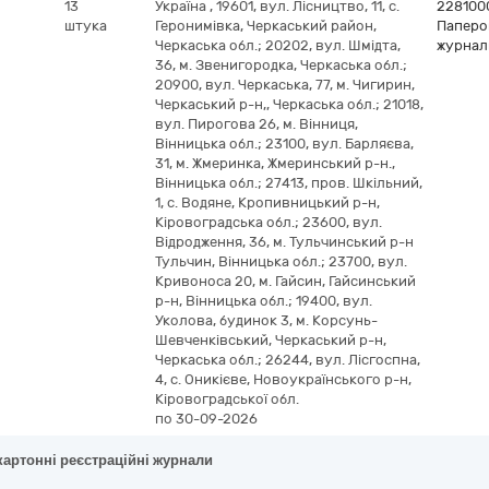
13
Україна
,
19601, вул. Лісництво, 11, с.
228100
штука
Геронимівка, Черкаський район,
Паперов
Черкаська обл.; 20202, вул. Шмідта,
журнал
36, м. Звенигородка, Черкаська обл.;
20900, вул. Черкаська, 77, м. Чигирин,
Черкаський р-н,, Черкаська обл.; 21018,
вул. Пирогова 26, м. Вінниця,
Вінницька обл.; 23100, вул. Барляєва,
31, м. Жмеринка, Жмеринський р-н.,
Вінницька обл.; 27413, пров. Шкільний,
1, с. Водяне, Кропивницький р-н,
Кіровоградська обл.; 23600, вул.
Відродження, 36, м. Тульчинський р-н
Тульчин, Вінницька обл.; 23700, вул.
Кривоноса 20, м. Гайсин, Гайсинський
р-н, Вінницька обл.; 19400, вул.
Уколова, будинок 3, м. Корсунь-
Шевченківський, Черкаський р-н,
Черкаська обл.; 26244, вул. Лісгоспна,
4, с. Оникієве, Новоукраїнського р-н,
Кіровоградської обл.
по 30-09-2026
картонні реєстраційні журнали