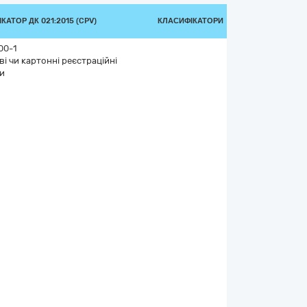
КАТОР ДК 021:2015 (CPV)
КЛАСИФІКАТОРИ
00-1
і чи картонні реєстраційні
и