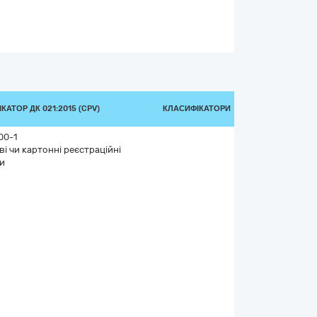
КАТОР ДК 021:2015 (CPV)
КЛАСИФІКАТОРИ
00-1
і чи картонні реєстраційні
и