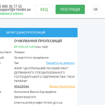
0 800 30 77 55
support@e-tender.ua
ВХІД
РЕЄСТРАЦІЯ
UK
Замовити дзвінок
ЗАПИТ (ЦІНИ) ПРОПОЗИЦІЙ
ОЧІКУВАННЯ ПРОПОЗИЦІЙ
89 096,04
UAH
(без ПДВ)
купівлі:
Товари
ій:
За вартістю придбання
:
Так
Перейти до відбору
ФІЛІЯ "ЦЕНТРАЛЬНИЙ ЛІСОВИЙ ОФІС"
ДЕРЖАВНОГО СПЕЦІАЛІЗОВАНОГО
ГОСПОДАРСЬКОГО ПІДПРИЄМСТВА "ЛІСИ
УКРАЇНИ"
45625546
Досьє YouControl
а:
Аніськина Жанна Eдуардівна
380993065707
zhanna.aniskyna@e-forest.gov.ua