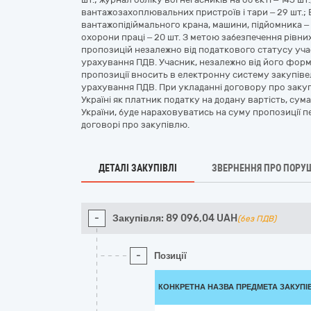
вантажозахоплювальних пристроїв і тари – 29 шт.;
вантажопідіймального крана, машини, підйомника – 3
охорони праці – 20 шт. З метою забезпечення рівних
пропозицій незалежно від податкового статусу уча
урахування ПДВ. Учасник, незалежно від його форм
пропозиції вносить в електронну систему закупіве
урахування ПДВ. При укладанні договору про заку
Україні як платник податку на додану вартість, су
України, буде нараховуватись на суму пропозиції п
договорі про закупівлю.
ДЕТАЛІ ЗАКУПІВЛІ
ЗВЕРНЕННЯ ПРО ПОРУ
-
Закупівля:
89 096,04
UAH
(без ПДВ)
-
Позиції
КОНКРЕТНА НАЗВА ПРЕДМЕТА ЗАКУПІ