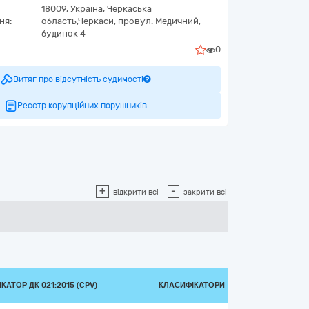
18009,
Україна
,
Черкаська
ня:
область,
Черкаси,
провул. Медичний,
будинок 4
0
Витяг про відсутність судимості
Реєстр корупційних порушників
+
-
відкрити всі
закрити всі
КАТОР ДК 021:2015 (CPV)
КЛАСИФІКАТОРИ