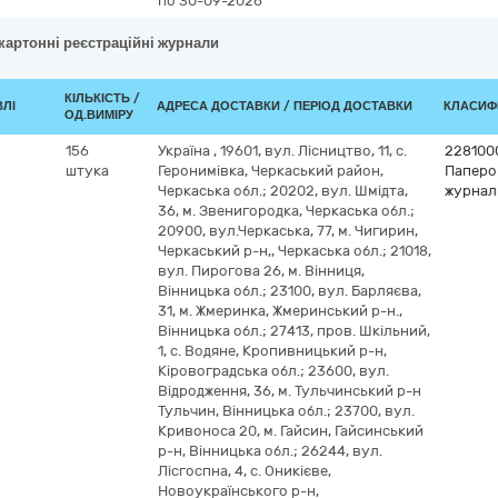
по 30-09-2026
 картонні реєстраційні журнали
КІЛЬКІСТЬ /
ВЛІ
АДРЕСА ДОСТАВКИ / ПЕРІОД ДОСТАВКИ
КЛАСИФІ
ОД.ВИМІРУ
156
Україна
,
19601, вул. Лісництво, 11, с.
228100
штука
Геронимівка, Черкаський район,
Паперов
Черкаська обл.; 20202, вул. Шмідта,
журнал
36, м. Звенигородка, Черкаська обл.;
20900, вул.Черкаська, 77, м. Чигирин,
Черкаський р-н,, Черкаська обл.; 21018,
вул. Пирогова 26, м. Вінниця,
Вінницька обл.; 23100, вул. Барляєва,
31, м. Жмеринка, Жмеринський р-н.,
Вінницька обл.; 27413, пров. Шкільний,
1, с. Водяне, Кропивницький р-н,
Кіровоградська обл.; 23600, вул.
Відродження, 36, м. Тульчинський р-н
Тульчин, Вінницька обл.; 23700, вул.
Кривоноса 20, м. Гайсин, Гайсинський
р-н, Вінницька обл.; 26244, вул.
Лісгоспна, 4, с. Оникієве,
Новоукраїнського р-н,