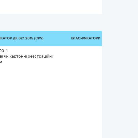
КАТОР ДК 021:2015 (CPV)
КЛАСИФІКАТОРИ
00-1
і чи картонні реєстраційні
и