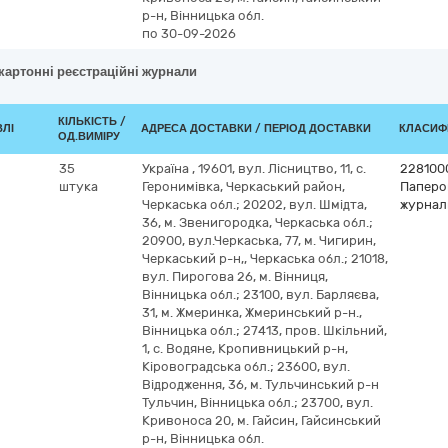
р-н, Вінницька обл.
по 30-09-2026
 картонні реєстраційні журнали
КІЛЬКІСТЬ /
ВЛІ
АДРЕСА ДОСТАВКИ / ПЕРІОД ДОСТАВКИ
КЛАСИФІ
ОД.ВИМІРУ
35
Україна
,
19601, вул. Лісництво, 11, с.
228100
штука
Геронимівка, Черкаський район,
Паперов
Черкаська обл.; 20202, вул. Шмідта,
журнал
36, м. Звенигородка, Черкаська обл.;
20900, вул.Черкаська, 77, м. Чигирин,
Черкаський р-н,, Черкаська обл.; 21018,
вул. Пирогова 26, м. Вінниця,
Вінницька обл.; 23100, вул. Барляєва,
31, м. Жмеринка, Жмеринський р-н.,
Вінницька обл.; 27413, пров. Шкільний,
1, с. Водяне, Кропивницький р-н,
Кіровоградська обл.; 23600, вул.
Відродження, 36, м. Тульчинський р-н
Тульчин, Вінницька обл.; 23700, вул.
Кривоноса 20, м. Гайсин, Гайсинський
р-н, Вінницька обл.