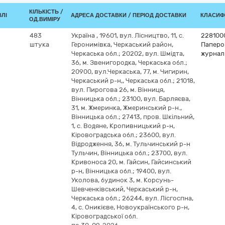
КІЛЬКІСТЬ /
ВЛІ
АДРЕСА ДОСТАВКИ / ПЕРІОД ДОСТАВКИ
КЛАСИФІ
ОД.ВИМІРУ
483
Україна
,
19601, вул. Лісництво, 11, с.
228100
штука
Геронимівка, Черкаський район,
Паперов
Черкаська обл.; 20202, вул. Шмідта,
журнал
36, м. Звенигородка, Черкаська обл.;
20900, вул.Черкаська, 77, м. Чигирин,
Черкаський р-н,, Черкаська обл.; 21018,
вул. Пирогова 26, м. Вінниця,
Вінницька обл.; 23100, вул. Барляєва,
31, м. Жмеринка, Жмеринський р-н.,
Вінницька обл.; 27413, пров. Шкільний,
1, с. Водяне, Кропивницький р-н,
Кіровоградська обл.; 23600, вул.
Відродження, 36, м. Тульчинський р-н
Тульчин, Вінницька обл.; 23700, вул.
Кривоноса 20, м. Гайсин, Гайсинський
р-н, Вінницька обл.; 19400, вул.
Уколова, будинок 3, м. Корсунь-
Шевченківський, Черкаський р-н,
Черкаська обл.; 26244, вул. Лісгоспна,
4, с. Оникієве, Новоукраїнського р-н,
Кіровоградської обл.