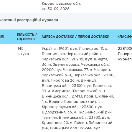
Кіровоградської обл.
по 30-09-2026
 картонні реєстраційні журнали
КІЛЬКІСТЬ /
ВЛІ
АДРЕСА ДОСТАВКИ / ПЕРІОД ДОСТАВКИ
КЛАСИФІ
ОД.ВИМІРУ
145
Україна
,
19601, вул. Лісництво, 11, с.
228100
штука
Геронимівка, Черкаський район,
Паперов
Черкаська обл.; 20202, вул. Шмідта,
журнал
36, м. Звенигородка, Черкаська обл.;
20900, вул.Черкаська, 77, м. Чигирин,
Черкаський р-н,, Черкаська обл.; 21018,
вул. Пирогова 26, м. Вінниця,
Вінницька обл.; 23100, вул. Барляєва,
31, м. Жмеринка, Жмеринський р-н.,
Вінницька обл.; 27413, пров. Шкільний,
1, с. Водяне, Кропивницький р-н,
Кіровоградська обл.; 23600, вул.
Відродження, 36, м. Тульчинський р-н
Тульчин, Вінницька обл.; 23700, вул.
Кривоноса 20, м. Гайсин, Гайсинський
р-н, Вінницька обл.; 26244, вул.