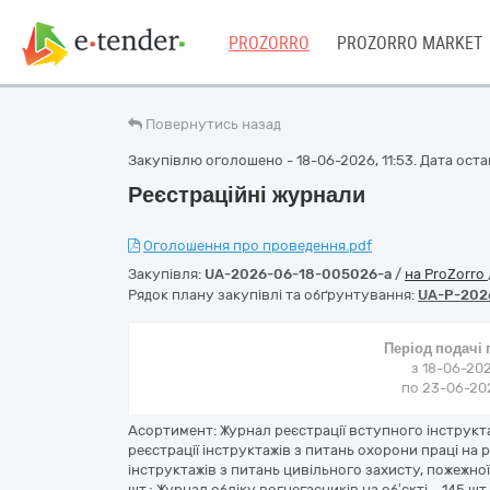
PROZORRO
PROZORRO MARKET
Повернутись назад
Закупівлю оголошено - 18-06-2026, 11:53. Дата остан
Реєстраційні журнали
Оголошення про проведення.pdf
Закупівля:
UA-2026-06-18-005026-a
/
на ProZorro
Рядок плану закупівлі та обґрунтування:
UA-P-202
Період подачі
з 18-06-202
по 23-06-202
Асортимент: Журнал реєстрації вступного інструкта
реєстрації інструктажів з питань охорони праці на р
інструктажів з питань цивільного захисту, пожежної
шт.; Журнал обліку вогнегасників на об’єкті – 145 ш