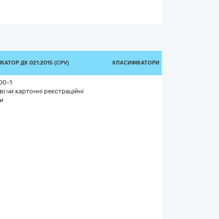
КАТОР ДК 021:2015 (CPV)
КЛАСИФІКАТОРИ
00-1
і чи картонні реєстраційні
и