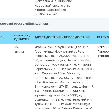
Лісгоспна, 4, с. Оникієве,
Новоукраїнського р-н,
Кіровоградської обл.
по 30-09-2026
 картонні реєстраційні журнали
КІЛЬКІСТЬ /
ВЛІ
АДРЕСА ДОСТАВКИ / ПЕРІОД ДОСТАВКИ
КЛАСИФІ
ОД.ВИМІРУ
29
Україна
,
19601, вул. Лісництво, 11, с.
228100
штука
Геронимівка, Черкаський район,
Паперов
Черкаська обл.; 20202, вул. Шмідта,
журнал
36, м. Звенигородка, Черкаська обл.;
20900, вул.Черкаська, 77, м. Чигирин,
Черкаський р-н,, Черкаська обл.; 21018,
вул. Пирогова 26, м. Вінниця,
Вінницька обл.; 23100, вул. Барляєва,
31, м. Жмеринка, Жмеринський р-н.,
Вінницька обл.; 27413, пров. Шкільний,
1, с. Водяне, Кропивницький р-н,
Кіровоградська обл.; 23600, вул.
Відродження, 36, м. Тульчинський р-н
Тульчин, Вінницька обл.; 23700, вул.
Кривоноса 20, м. Гайсин, Гайсинський