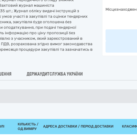
 Вахтовий журнал машиніста
Місцезнаходжен
5 шт.; Журнал обліку видачі інструкцій з
 умов участі в закупівлі та оцінки тендерних
сника, закупівля буде оголошена без
и оподаткування, при подачі тендерної
ль інформацію про ціну пропозиції без
півлю з учасником, який зареєстрований в
ма ПДВ, розрахована згідно вимог законодавства
ереможця процедури закупівлі та зазначатись в
ШЕННЯ
ДЕРЖАУДИТСЛУЖБА УКРАЇНИ
КІЛЬКІСТЬ /
ВЛІ
АДРЕСА ДОСТАВКИ / ПЕРІОД ДОСТАВКИ
КЛАСИФІ
ОД.ВИМІРУ