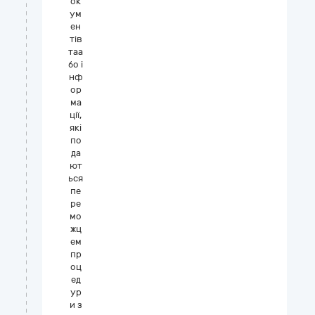
ок
ум
ен
тів
таа
бо і
нф
ор
ма
ції,
які
по
да
ют
ься
пе
ре
мо
жц
ем
пр
оц
ед
ур
и з