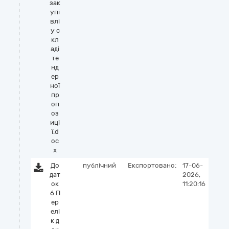
зак
упі
влі
у с
кл
аді
те
нд
ер
ної
пр
оп
оз
иці
ї.d
oc
x
До
публічний
Експортовано:
17-06-
дат
2026,
ок
11:20:16
6 П
ер
елі
к д