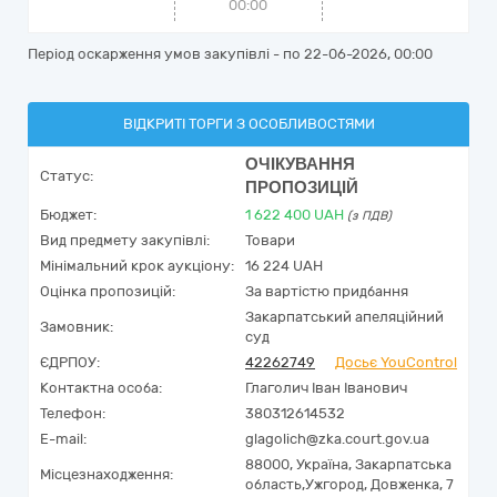
00:00
Період оскарження умов закупівлі - по
22-06-2026, 00:00
ВІДКРИТІ ТОРГИ З ОСОБЛИВОСТЯМИ
ОЧІКУВАННЯ
Статус:
ПРОПОЗИЦІЙ
Бюджет:
1 622 400
UAH
(з ПДВ)
Вид предмету закупівлі:
Товари
Мінімальний крок аукціону:
16 224 UAH
Оцінка пропозицій:
За вартістю придбання
Закарпатський апеляційний
Замовник:
суд
ЄДРПОУ:
42262749
Досьє YouControl
Контактна особа:
Глаголич Іван Іванович
Телефон:
380312614532
E-mail:
glagolich@zka.court.gov.ua
88000,
Україна
,
Закарпатська
Місцезнаходження:
область,
Ужгород,
Довженка, 7