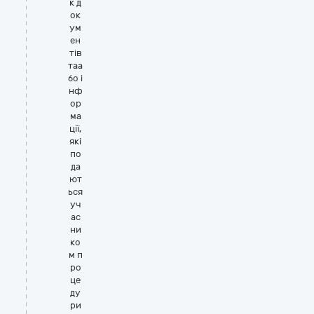
к д
ок
ум
ен
тів
таа
бо і
нф
ор
ма
ції,
які
по
да
ют
ься
уч
ас
ни
ко
м п
ро
це
ду
ри