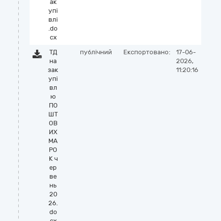
ак
упі
влі
.do
cx
ТД
публічний
Експортовано:
17-06-
на
2026,
зак
11:20:16
упі
вл
ю
ПО
ШТ
ОВ
ИХ
МА
РО
К ч
ер
ве
нь
20
26.
do
cx