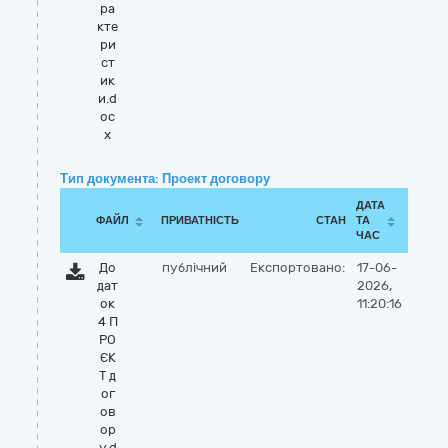
ра
кте
ри
ст
ик
и.d
oc
x
Тип документа: Проект договору
ДАТА
ФАЙЛ
ПРИВАТНІСТЬ
СТАН
ТА
ЧАС
До
публічний
Експортовано:
17-06-
дат
2026,
ок
11:20:16
4 П
РО
ЄК
Т д
ог
ов
ор
у.d