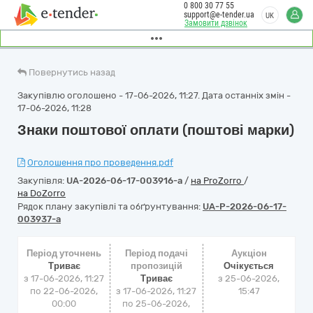
0 800 30 77 55
support@e-tender.ua
UK
Замовити дзвінок
Повернутись назад
Закупівлю оголошено - 17-06-2026, 11:27. Дата останніх змін -
17-06-2026, 11:28
Знаки поштової оплати (поштові марки)
Оголошення про проведення.pdf
Закупівля:
UA-2026-06-17-003916-a
/
на ProZorro
/
на DoZorro
Рядок плану закупівлі та обґрунтування:
UA-P-2026-06-17-
003937-a
Період уточнень
Період подачі
Аукціон
Триває
пропозицій
Очікується
з 17-06-2026, 11:27
Триває
з
25-06-2026,
по 22-06-2026,
з 17-06-2026, 11:27
15:47
00:00
по 25-06-2026,