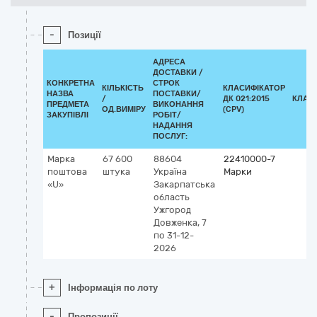
-
Позиції
АДРЕСА
ДОСТАВКИ /
КОНКРЕТНА
СТРОК
КІЛЬКІСТЬ
КЛАСИФІКАТОР
НАЗВА
ПОСТАВКИ/
/
ДК 021:2015
КЛАС
ПРЕДМЕТА
ВИКОНАННЯ
ОД.ВИМІРУ
(CPV)
ЗАКУПІВЛІ
РОБІТ/
НАДАННЯ
ПОСЛУГ:
Марка
67 600
88604
22410000-7
поштова
штука
Україна
Марки
«U»
Закарпатська
область
Ужгород
Довженка, 7
по 31-12-
2026
+
Інформація по лоту
-
Пропозиції