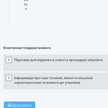
oc
x
Електронні тендерні вимоги
+
Підстави для відмови в участі у процедурі закупівлі
+
Інформація про інші технічні, якісні та кількісні
характеристики та вимоги до учасника
Друкувати