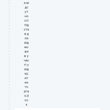
я ві
дс
ут
но
сті
під
ста
в д
ля
від
мо
ви
в у
час
ті у
від
кр
ит
их
то
рга
х.d
oc
x