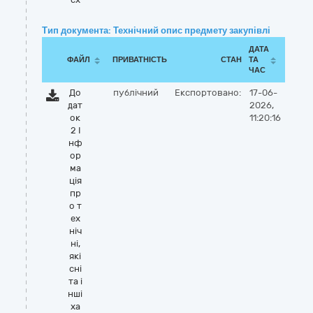
Тип документа: Технічний опис предмету закупівлі
ДАТА
ФАЙЛ
ПРИВАТНІСТЬ
СТАН
ТА
ЧАС
До
публічний
Експортовано:
17-06-
дат
2026,
ок
11:20:16
2 І
нф
ор
ма
ція
пр
о т
ех
ніч
ні,
які
сні
та і
нші
ха