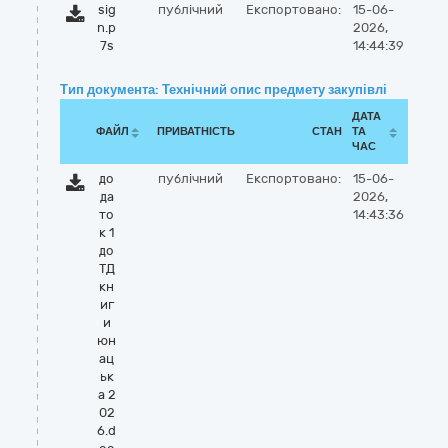
sig
публічний
Експортовано:
15-06-
n.p
2026,
7s
14:44:39
Тип документа: Технічний опис предмету закупівлі
ДАТА
ФАЙЛ
ПРИВАТНІСТЬ
СТАН
ТА
ЧАС
до
публічний
Експортовано:
15-06-
да
2026,
то
14:43:36
к 1
до
ТД
кн
иг
и
юн
ац
ьк
а 2
02
6.d