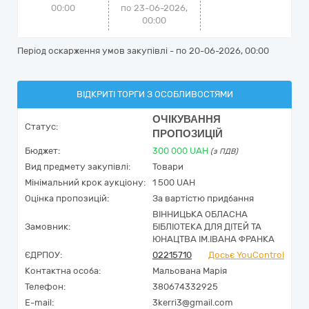
00:00
по 23-06-2026,
00:00
Період оскарження умов закупівлі - по
20-06-2026, 00:00
ВІДКРИТІ ТОРГИ З ОСОБЛИВОСТЯМИ
ОЧІКУВАННЯ
Статус:
ПРОПОЗИЦІЙ
Бюджет:
300 000
UAH
(з ПДВ)
Вид предмету закупівлі:
Товари
Мінімальний крок аукціону:
1 500 UAH
Оцінка пропозицій:
За вартістю придбання
ВІННИЦЬКА ОБЛАСНА
Замовник:
БІБЛІОТЕКА ДЛЯ ДІТЕЙ ТА
ЮНАЦТВА ІМ.ІВАНА ФРАНКА
ЄДРПОУ:
02215710
Досьє YouControl
Контактна особа:
Мальована Марія
Телефон:
380674332925
E-mail:
3kerri3@gmail.com