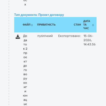
oc
x
Тип документа: Проект договору
ДАТА
ФАЙЛ
ПРИВАТНІСТЬ
СТАН
ТА
ЧАС
До
публічний
Експортовано:
15-06-
да
2026,
то
14:43:36
к 2
пр
оє
кт
до
го
во
ру
кн
иг
и
юн
ац
ьк