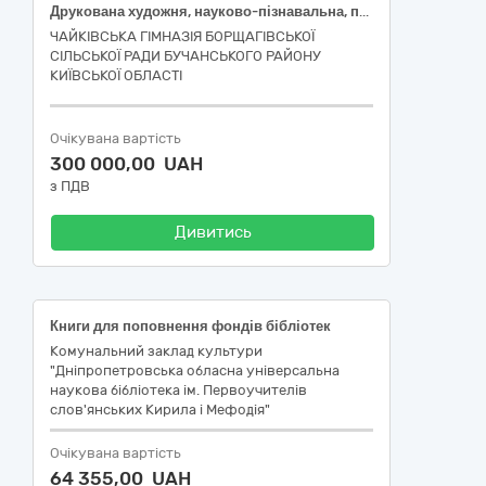
Друкована художня, науково-пізнавальна, публіцистична література для поповнення бібліотечного фонду
ЧАЙКІВСЬКА ГІМНАЗІЯ БОРЩАГІВСЬКОЇ
СІЛЬСЬКОЇ РАДИ БУЧАНСЬКОГО РАЙОНУ
КИЇВСЬКОЇ ОБЛАСТІ
Очікувана вартість
300 000,00 UAH
з ПДВ
Дивитись
Книги для поповнення фондів бібліотек
Комунальний заклад культури
"Дніпропетровська обласна універсальна
наукова бібліотека ім. Первоучителів
слов'янських Кирила і Мефодія"
Очікувана вартість
64 355,00 UAH