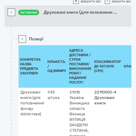
+
-
відкрити всі
закрити всі
-
Друковані книги (для поповненн
...
Активний
-
Позиції
АДРЕСА
ДОСТАВКИ /
КОНКРЕТНА
СТРОК
КІЛЬКІСТЬ
КЛАСИФІКАТОР
НАЗВА
ПОСТАВКИ/
/
ДК 021:2015
КЛАСИ
ПРЕДМЕТА
ВИКОНАННЯ
ОД.ВИМІРУ
(CPV)
ЗАКУПІВЛІ
РОБІТ/
НАДАННЯ
ПОСЛУГ:
Друковані
935
21018
22110000-4
книги (для
штука
Україна
Друковані
поповнення
Вінницька
книги
фонду
область
бібліотеки)
Вінниця
ВУЛИЦЯ
БАНДЕРИ
СТЕПАНА,
будинок