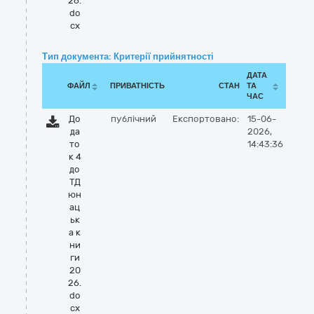
26.
do
cx
Тип документа: Критерії прийнятності
ДАТА
ФАЙЛ
ПРИВАТНІСТЬ
СТАН
ТА
ЧАС
До
публічний
Експортовано:
15-06-
да
2026,
то
14:43:36
к 4
до
ТД
юн
ац
ьк
а к
ни
ги
20
26.
do
cx