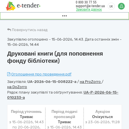
0 800 30 77 55
support@e-tender.ua
UK
Замовити дзвінок
Повернутись назад
Закупівлю оголошено - 15-06-2026, 14:43. Дата останніх змін -
15-06-2026, 14:44
Друковані книги (для поповнення
фонду бібліотеки)
Оголошення про проведення.pdf
Закупівля:
UA-2026-06-15-008222-a
/
на ProZorro
/
на DoZorro
Рядок плану закупівлі та обґрунтування:
UA-P-2026-06-15-
010233-a
Період уточнень
Період подачі
Аукціон
Триває
пропозицій
Очікується
з 15-06-2026, 14:43
Триває
з
23-06-2026, 11:28
по 20-06-2026,
з 15-06-2026, 14:43