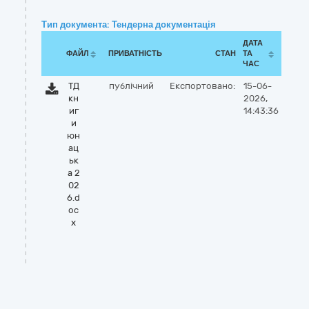
Тип документа: Тендерна документація
ДАТА
ФАЙЛ
ПРИВАТНІСТЬ
СТАН
ТА
ЧАС
ТД
публічний
Експортовано:
15-06-
кн
2026,
иг
14:43:36
и
юн
ац
ьк
а 2
02
6.d
oc
x