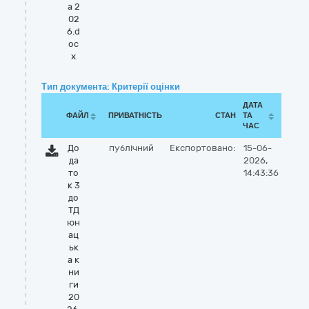
а 2
02
6.d
oc
x
Тип документа: Критерії оцінки
ДАТА
ФАЙЛ
ПРИВАТНІСТЬ
СТАН
ТА
ЧАС
До
публічний
Експортовано:
15-06-
да
2026,
то
14:43:36
к 3
до
ТД
юн
ац
ьк
а к
ни
ги
20