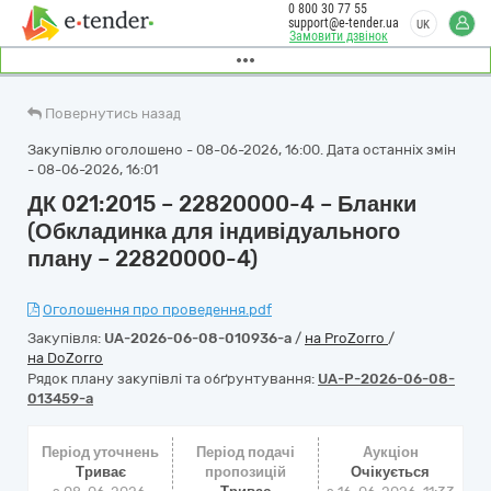
0 800 30 77 55
support@e-tender.ua
UK
Замовити дзвінок
Повернутись назад
Закупівлю оголошено - 08-06-2026, 16:00. Дата останніх змін
- 08-06-2026, 16:01
ДК 021:2015 – 22820000-4 – Бланки
(Обкладинка для індивідуального
плану – 22820000-4)
Оголошення про проведення.pdf
Закупівля:
UA-2026-06-08-010936-a
/
на ProZorro
/
на DoZorro
Рядок плану закупівлі та обґрунтування:
UA-P-2026-06-08-
013459-a
Період уточнень
Період подачі
Аукціон
Триває
пропозицій
Очікується