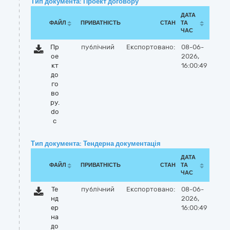
Тип документа: Проект договору
ДАТА
ФАЙЛ
ПРИВАТНІСТЬ
СТАН
ТА
ЧАС
Пр
публічний
Експортовано:
08-06-
ое
2026,
кт
16:00:49
до
го
во
ру.
do
c
Тип документа: Тендерна документація
ДАТА
ФАЙЛ
ПРИВАТНІСТЬ
СТАН
ТА
ЧАС
Те
публічний
Експортовано:
08-06-
нд
2026,
ер
16:00:49
на
до