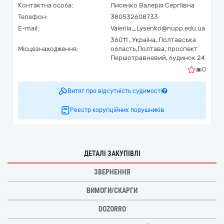
Контактна особа:
Лисенко Валерія Сергіївна
Телефон:
380532608733
E-mail:
Valeriia_Lysenko@nupp.edu.ua
36011 ,
Україна
,
Полтавська
Місцезнаходження:
область,
Полтава,
проспект
Першотравневий, будинок 24
0
Витяг про відсутність судимості
Реєстр корупційних порушників
ДЕТАЛІ ЗАКУПІВЛІ
ЗВЕРНЕННЯ
ВИМОГИ/СКАРГИ
DOZORRO