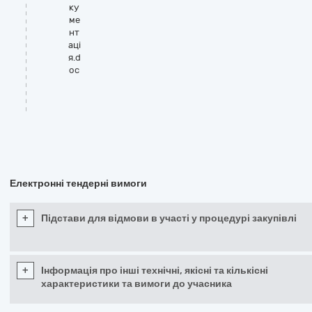
ку
ме
нт
аці
я.d
oc
Електронні тендерні вимоги
+
Підстави для відмови в участі у процедурі закупівлі
+
Інформація про інші технічні, якісні та кількісні
характеристики та вимоги до учасника