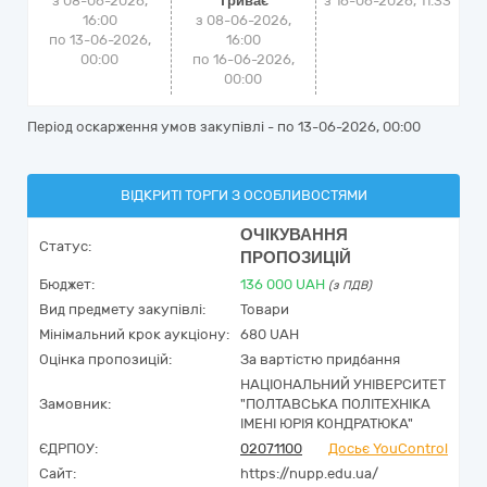
з 08-06-2026,
Триває
з
16-06-2026, 11:33
16:00
з 08-06-2026,
по 13-06-2026,
16:00
00:00
по 16-06-2026,
00:00
Період оскарження умов закупівлі - по
13-06-2026, 00:00
ВІДКРИТІ ТОРГИ З ОСОБЛИВОСТЯМИ
ОЧІКУВАННЯ
Статус:
ПРОПОЗИЦІЙ
Бюджет:
136 000
UAH
(з ПДВ)
Вид предмету закупівлі:
Товари
Мінімальний крок аукціону:
680 UAH
Оцінка пропозицій:
За вартістю придбання
НАЦІОНАЛЬНИЙ УНІВЕРСИТЕТ
Замовник:
"ПОЛТАВСЬКА ПОЛІТЕХНІКА
ІМЕНІ ЮРІЯ КОНДРАТЮКА"
ЄДРПОУ:
02071100
Досьє YouControl
Сайт:
https://nupp.edu.ua/