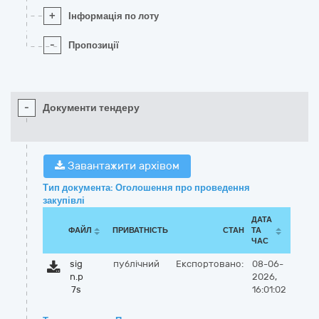
+
Інформація по лоту
-
Пропозиції
-
Документи тендеру
Завантажити архівом
Тип документа: Оголошення про проведення
закупівлі
ДАТА
ФАЙЛ
ПРИВАТНІСТЬ
СТАН
ТА
ЧАС
sig
публічний
Експортовано:
08-06-
n.p
2026,
7s
16:01:02