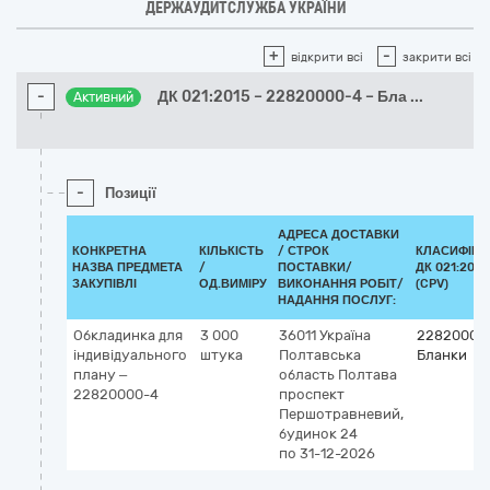
ДЕРЖАУДИТСЛУЖБА УКРАЇНИ
+
-
відкрити всі
закрити всі
-
ДК 021:2015 – 22820000-4 – Бла
...
Активний
-
Позиції
АДРЕСА ДОСТАВКИ
КОНКРЕТНА
КІЛЬКІСТЬ
/
СТРОК
КЛАСИФІКА
НАЗВА ПРЕДМЕТА
/
ПОСТАВКИ/
ДК 021:2015
ЗАКУПІВЛІ
ОД.ВИМІРУ
ВИКОНАННЯ РОБІТ/
(CPV)
НАДАННЯ ПОСЛУГ:
Обкладинка для
3 000
36011
Україна
22820000
індивідуального
штука
Полтавська
Бланки
плану –
область
Полтава
22820000-4
проспект
Першотравневий,
будинок 24
по 31-12-2026