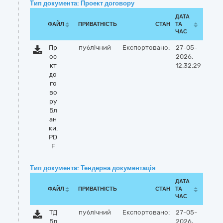
Тип документа: Проект договору
ДАТА
ФАЙЛ
ПРИВАТНІСТЬ
СТАН
ТА
ЧАС
Пр
публічний
Експортовано:
27-05-
оє
2026,
кт
12:32:29
до
го
во
ру
Бл
ан
ки.
PD
F
Тип документа: Тендерна документація
ДАТА
ФАЙЛ
ПРИВАТНІСТЬ
СТАН
ТА
ЧАС
ТД
публічний
Експортовано:
27-05-
Бл
2026,