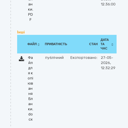
ан
12:36:00
ки.
PD
F
Інші
ДАТА
ФАЙЛ
ПРИВАТНІСТЬ
СТАН
ТА
ЧАС
Фа
публічний
Експортовано:
27-05-
йл
2026,
дл
12:32:29
я к
опі
юв
ан
ня
Бл
ан
ки.
do
cx