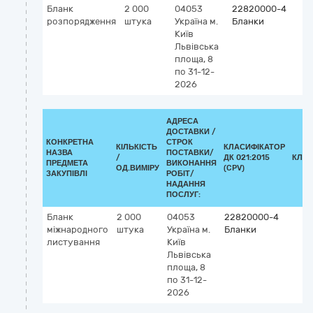
Бланк
2 000
04053
22820000-4
розпорядження
штука
Україна
м.
Бланки
Київ
Львівська
площа, 8
по 31-12-
2026
АДРЕСА
ДОСТАВКИ /
КОНКРЕТНА
СТРОК
КІЛЬКІСТЬ
КЛАСИФІКАТОР
НАЗВА
ПОСТАВКИ/
/
ДК 021:2015
КЛАС
ПРЕДМЕТА
ВИКОНАННЯ
ОД.ВИМІРУ
(CPV)
ЗАКУПІВЛІ
РОБІТ/
НАДАННЯ
ПОСЛУГ:
Бланк
2 000
04053
22820000-4
міжнародного
штука
Україна
м.
Бланки
листування
Київ
Львівська
площа, 8
по 31-12-
2026