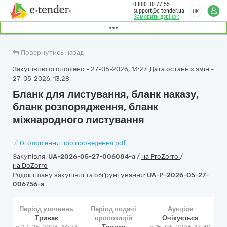
0 800 30 77 55
support@e-tender.ua
UK
Замовити дзвінок
Повернутись назад
Закупівлю оголошено - 27-05-2026, 13:27. Дата останніх змін -
27-05-2026, 13:28
Бланк для листування, бланк наказу,
бланк розпорядження, бланк
міжнародного листування
Оголошення про проведення.pdf
Закупівля:
UA-2026-05-27-006084-a
/
на ProZorro
/
на DoZorro
Рядок плану закупівлі та обґрунтування:
UA-P-2026-05-27-
006756-a
Період уточнень
Період подачі
Аукціон
Триває
пропозицій
Очікується