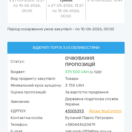
з 27-05-2026, 13:27
Триває
з
15-06-2026, 13:49
по 10-06-2026,
з 27-05-2026, 13:27
00:00
по 13-06-2026,
00:00
Період оскарження умов закупівлі - по
10-06-2026, 00:00
ВІДКРИТІ ТОРГИ З ОСОБЛИВОСТЯМИ
ОЧІКУВАННЯ
Статус:
ПРОПОЗИЦІЙ
Бюджет:
375 500
UAH
(з ПДВ)
Вид предмету закупівлі:
Товари
Мінімальний крок аукціону:
3 755 UAH
Оцінка пропозицій:
За вартістю придбання
Державна податкова служба
Замовник:
України
ЄДРПОУ:
43005393
Досьє YouControl
Контактна особа:
Буланий Павло Петрович
Телефон:
+380443620479
E-mail:
zakupivli-DPS@tax.gov.ua