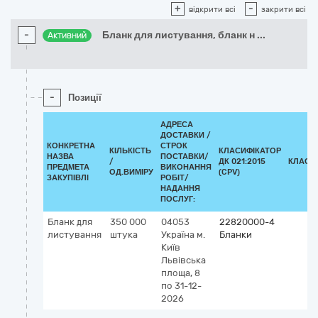
+
-
відкрити всі
закрити всі
-
Бланк для листування, бланк н
...
Активний
-
Позиції
АДРЕСА
ДОСТАВКИ /
КОНКРЕТНА
СТРОК
КІЛЬКІСТЬ
КЛАСИФІКАТОР
НАЗВА
ПОСТАВКИ/
/
ДК 021:2015
КЛАСИ
ПРЕДМЕТА
ВИКОНАННЯ
ОД.ВИМІРУ
(CPV)
ЗАКУПІВЛІ
РОБІТ/
НАДАННЯ
ПОСЛУГ:
Бланк для
350 000
04053
22820000-4
листування
штука
Україна
м.
Бланки
Київ
Львівська
площа, 8
по 31-12-
2026