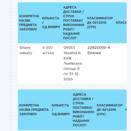
АДРЕСА
ДОСТАВКИ /
КОНКРЕТНА
СТРОК
КІЛЬКІСТЬ
КЛАСИФІКАТОР
НАЗВА
ПОСТАВКИ/
/
ДК 021:2015
КЛАСИФІ
ПРЕДМЕТА
ВИКОНАННЯ
ОД.ВИМІРУ
(CPV)
ЗАКУПІВЛІ
РОБІТ/
НАДАННЯ
ПОСЛУГ:
Бланк
6 000
04053
22820000-4
наказу
штука
Україна
м.
Бланки
Київ
Львівська
площа, 8
по 31-12-
2026
АДРЕСА
ДОСТАВКИ /
СТРОК
КОНКРЕТНА
КІЛЬКІСТЬ
КЛАСИФІКАТОР
ПОСТАВКИ/
НАЗВА ПРЕДМЕТА
/
ДК 021:2015
КЛ
ВИКОНАННЯ
ЗАКУПІВЛІ
ОД.ВИМІРУ
(CPV)
РОБІТ/
НАДАННЯ
ПОСЛУГ: