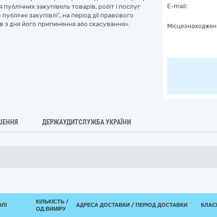
E-mail:
публічних закупівель товарів, робіт і послуг
ублічні закупівлі”, на період дії правового
ів з дня його припинення або скасування».
Місцезнаходжен
ШЕННЯ
ДЕРЖАУДИТСЛУЖБА УКРАЇНИ
КІЛЬКІСТЬ /
ВЛІ
АДРЕСА ДОСТАВКИ / ПЕРІОД ДОСТАВКИ
КЛАСИ
ОД.ВИМІРУ