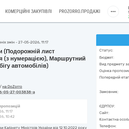
КОМЕРЦІЙНІ ЗАКУПІВЛІ
PROZORRO.ПРОДАЖІ
іх змін - 27-05-2026, 11:17
и (Подорожній лист
Статус:
я (з нумерацією), Маршрутний
Бюджет:
Вид предмету за
бігу автомобілів)
Оцінка пропозиц
Попередній етап
/
на DoZorro
Замовник:
6-05-27-003838-a
 пропозицій
ЄДРПОУ:
6, 11:17
Сайт:
6, 10:42
Контактна особ
Телефон:
 Кабінету Міністрів України від 12.10.2022 року