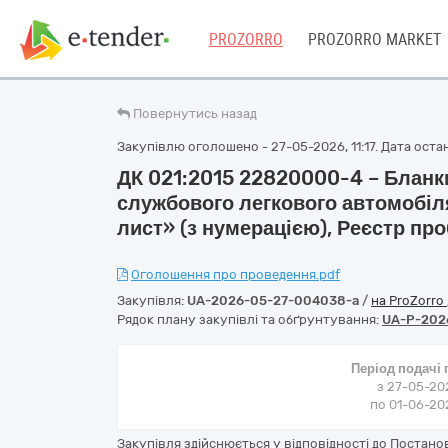
PROZORRO
PROZORRO MARKET
Повернутись назад
Закупівлю оголошено - 27-05-2026, 11:17. Дата останн
ДК 021:2015 22820000-4 – Бланк
службового легкового автомобіл
лист» (з нумерацією), Реєстр про
Оголошення про проведення.pdf
Закупівля:
UA-2026-05-27-004038-a
/
на ProZorro
Рядок плану закупівлі та обґрунтування:
UA-P-202
Період подачі
з 27-05-202
по 01-06-202
Закупівля здійснюється у відповідності до Постанови