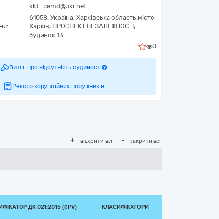
kkt_cemd@ukr.net
61058,
Україна
,
Харківська область,
місто
ня:
Харків,
ПРОСПЕКТ НЕЗАЛЕЖНОСТІ,
будинок 13
0
Витяг про відсутність судимості
Реєстр корупційних порушників
+
-
відкрити всі
закрити всі
ФІКАТОР ДК 021:2015 (CPV)
КЛАСИФІКАТОРИ