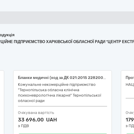
родукція
МЕРЦІЙНЕ ПІДПРИЄМСТВО ХАРКІВСЬКОЇ ОБЛАСНОЇ РАДИ "ЦЕНТР ЕК
Бланки медичні (код за ДК 021:2015 22820000-4 Бланки)
Комунальне некомерційне підприємство
НАЦ
"Тернопільська обласна клінічна
психоневрологічна лікарня" Тернопільської
обласної ради
Очікувана вартість
Очік
33 696,00 UAH
17
з ПДВ
з П