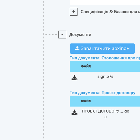
+
Специфікація 3: Бланки для 
-
Документи
Завантажити архівом
Тип документа: Оголошення про п
ФАЙЛ
sign.p7s
Тип документа: Проект договору
ФАЙЛ
ПРОЕКТ ДОГОВОРУ _.do
c