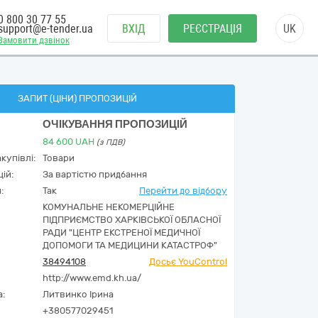
0 800 30 77 55
support@e-tender.ua
ВХІД
РЕЄСТРАЦІЯ
UK
Замовити дзвінок
ЗАПИТ (ЦІНИ) ПРОПОЗИЦІЙ
ОЧІКУВАННЯ ПРОПОЗИЦІЙ
84 600
UAH
(з ПДВ)
купівлі:
Товари
ій:
За вартістю придбання
:
Так
Перейти до відбору
КОМУНАЛЬНЕ НЕКОМЕРЦІЙНЕ
ПІДПРИЄМСТВО ХАРКІВСЬКОЇ ОБЛАСНОЇ
РАДИ "ЦЕНТР ЕКСТРЕНОЇ МЕДИЧНОЇ
ДОПОМОГИ ТА МЕДИЦИНИ КАТАСТРОФ"
38494108
Досьє YouControl
http://www.emd.kh.ua/
а:
Литвинко Ірина
+380577029451