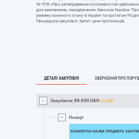
№ 1178 «Про затвердження особливостей здійснення 
для замовників, передбачених Законом України “Про п
режиму воєнного стану в Україні та протягом 90 дн
Процедура закупівлі: Запит ціни пропозицій.
ДЕТАЛІ ЗАКУПІВЛІ
ЗВЕРНЕННЯ ПРО ПОРУ
-
Закупівля:
84 600
UAH
(з ПДВ)
-
Позиції
КОНКРЕТНА НАЗВА ПРЕДМЕТА ЗАКУПІ