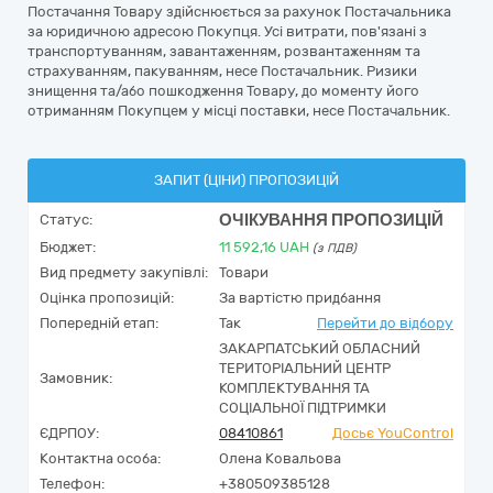
Постачання Товару здійснюється за рахунок Постачальника
за юридичною адресою Покупця. Усі витрати, пов'язані з
транспортуванням, завантаженням, розвантаженням та
страхуванням, пакуванням, несе Постачальник. Ризики
знищення та/або пошкодження Товару, до моменту його
отриманням Покупцем у місці поставки, несе Постачальник.
ЗАПИТ (ЦІНИ) ПРОПОЗИЦІЙ
ОЧІКУВАННЯ ПРОПОЗИЦІЙ
Статус:
Бюджет:
11 592,16
UAH
(з ПДВ)
Вид предмету закупівлі:
Товари
Оцінка пропозицій:
За вартістю придбання
Попередній етап:
Так
Перейти до відбору
ЗАКАРПАТСЬКИЙ ОБЛАСНИЙ
ТЕРИТОРІАЛЬНИЙ ЦЕНТР
Замовник:
КОМПЛЕКТУВАННЯ ТА
СОЦІАЛЬНОЇ ПІДТРИМКИ
ЄДРПОУ:
08410861
Досьє YouControl
Контактна особа:
Олена Ковальова
Телефон:
+380509385128