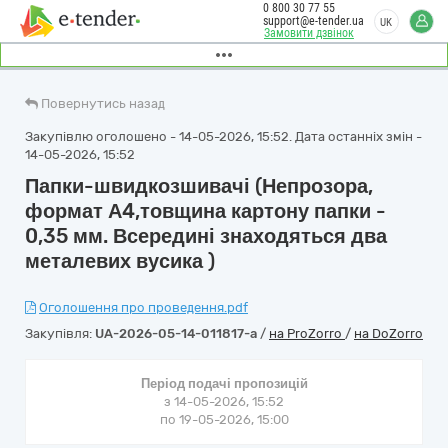
0 800 30 77 55
support@e-tender.ua
UK
Замовити дзвінок
Повернутись назад
Закупівлю оголошено - 14-05-2026, 15:52. Дата останніх змін -
14-05-2026, 15:52
Папки-швидкозшивачі (Непрозора,
формат А4,товщина картону папки -
0,35 мм. Всередині знаходяться два
металевих вусика )
Оголошення про проведення.pdf
Закупівля:
UA-2026-05-14-011817-a
/
на ProZorro
/
на DoZorro
Період подачі пропозицій
з 14-05-2026, 15:52
по 19-05-2026, 15:00