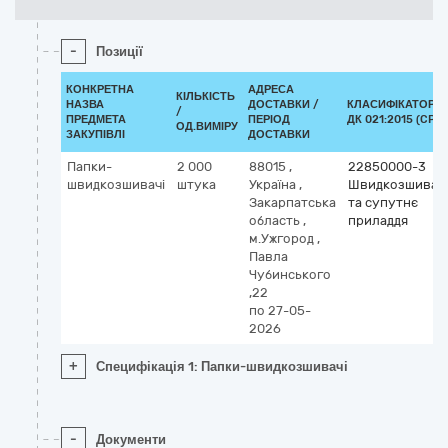
-
Позиції
КОНКРЕТНА
АДРЕСА
КІЛЬКІСТЬ
НАЗВА
ДОСТАВКИ /
КЛАСИФІКАТОР
/
ПРЕДМЕТА
ПЕРІОД
ДК 021:2015 (CPV)
ОД.ВИМІРУ
ЗАКУПІВЛІ
ДОСТАВКИ
Папки-
2 000
88015
,
22850000-3
швидкозшивачі
штука
Україна
,
Швидкозшивачі
Закарпатська
та супутнє
область
,
приладдя
м.Ужгород
,
Павла
Чубинського
,22
по 27-05-
2026
+
Специфікація 1: Папки-швидкозшивачі
-
Документи