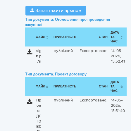
Завантажити архівом
Тип документа: Оголошення про проведення
закупівлі
ДАТА
ФАЙЛ
ПРИВАТНІСТЬ
СТАН
ТА
ЧАС
sig
публічний
Експортовано:
14-05-
n.p
2026,
7s
15:52:41
Тип документа: Проект договору
ДАТА
ФАЙЛ
ПРИВАТНІСТЬ
СТАН
ТА
ЧАС
Пр
публічний
Експортовано:
14-05-
ое
2026,
кт
15:51:40
ДО
ГО
ВО