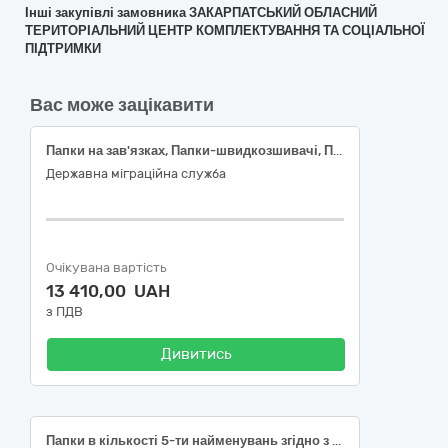
Інші закупівлі замовника ЗАКАРПАТСЬКИЙ ОБЛАСНИЙ
ТЕРИТОРІАЛЬНИЙ ЦЕНТР КОМПЛЕКТУВАННЯ ТА СОЦІАЛЬНОЇ
ПІДТРИМКИ
Вас може зацікавити
Папки на зав'язках, Папки-швидкозшивачі, Папки-швидкозшивачі
Державна міграційна служба
Очікувана вартість
13 410,00 UAH
з ПДВ
Дивитись
Папки в кількості 5-ти найменувань згідно з кодом ДК 021:2015 «Єдиний закупівельний словник» -22850000-3 Швидкозшивачі та супутня продукція